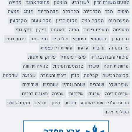
לפנים משורת הדין
לשון הרע
מוניטין
מחוסר אמנה
מחילה
מיסים
מכר
מכר דירה
מכר רכב
מכת מדינה
מנהג
מניעה
מניעת רווח
מפקח בניה
מקום הדיון
מקח טעות
מקרקעין
משפחה
משפט ציבורי
מתנה
נאמנות
נזיקין
נזקי גוף
סדר הדין
סיטומתא
סיטראי
סילוק יד
סעד זמני
עגמת נפש
עד מומחה
ערבות
ערעור
עשיית דין עצמית
פיטורי עובדת בהריון
פיצויי פיטורין
פירוק שותפות
פרשנות חוזה
פשרה
צו מניעה ועיקול
צוואה וירושה
קבוצת רכישה
קבלנות
קניין
ריבית והצמדה
שבועה
שדכנות
שומר שכר
שומרים
שומת נזיקין
שותפות
שידוכים
שכירות דירה
שכנים
שליחות
שמירה
תאונות דרכים
תביעה ע"פ רישומי התובע
תחרות
תיווך
תנאים
תקנת השוק
תשלומי איזון