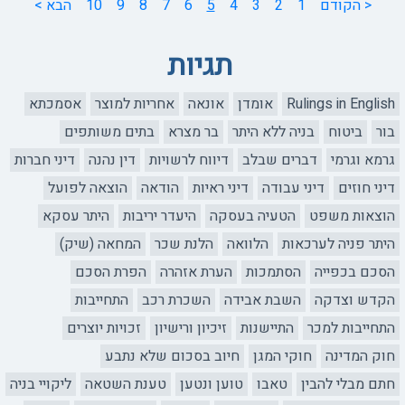
< הקודם
1
2
3
4
5
6
7
8
9
10
הבא >
תגיות
Rulings in English
אומדן
אונאה
אחריות למוצר
אסמכתא
בור
ביטוח
בניה ללא היתר
בר מצרא
בתים משותפים
גרמא וגרמי
דברים שבלב
דיווח לרשויות
דין נהנה
דיני חברות
דיני חוזים
דיני עבודה
דיני ראיות
הודאה
הוצאה לפועל
הוצאות משפט
הטעיה בעסקה
היעדר יריבות
היתר עסקא
היתר פניה לערכאות
הלוואה
הלנת שכר
המחאה (שיק)
הסכם בכפייה
הסתמכות
הערת אזהרה
הפרת הסכם
הקדש וצדקה
השבת אבידה
השכרת רכב
התחייבות
התחייבות למכר
התיישנות
זיכיון ורישיון
זכויות יוצרים
חוק המדינה
חוקי המגן
חיוב בסכום שלא נתבע
חתם מבלי להבין
טאבו
טוען ונטען
טענת השטאה
ליקויי בניה