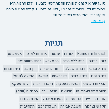
טוען שהוא קנה את אותה החנות לפני נתבע 1, ולכן החנות היא
בבעלותו ולא בבעלות נתבע 1, לטענת נתבע 1 קניית התובע היתה
פיקטיבית, והוא הביא ראיות מאופי...
קראו עוד
תגיות
Rulings in English
אומדן
אונאה
אחריות למוצר
אסמכתא
בור
ביטוח
בניה ללא היתר
בר מצרא
בתים משותפים
גרמא וגרמי
דברים שבלב
דיווח לרשויות
דין נהנה
דיני חברות
דיני חוזים
דיני עבודה
דיני ראיות
הודאה
הוצאה לפועל
הוצאות משפט
הטעיה בעסקה
היעדר יריבות
היתר עסקא
היתר פניה לערכאות
הלוואה
הלנת שכר
המחאה (שיק)
הסכם בכפייה
הסתמכות
הערת אזהרה
הפרת הסכם
הקדש וצדקה
השבת אבידה
השכרת רכב
התחייבות