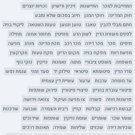
התחייבות למכר
התיישנות
זיכיון ורישיון
זכויות יוצרים
חוק המדינה
חוקי המגן
חיוב בסכום שלא נתבע
חתם מבלי להבין
טאבו
טוען ונטען
טענת השטאה
ליקויי בניה
לפנים משורת הדין
לשון הרע
מוניטין
מחוסר אמנה
מחילה
מיסים
מכר
מכר דירה
מכר רכב
מכת מדינה
מנהג
מניעה
מניעת רווח
מפקח בניה
מקום הדיון
מקח טעות
מקרקעין
משפחה
משפט ציבורי
מתנה
נאמנות
נזיקין
נזקי גוף
סדר הדין
סיטומתא
סיטראי
סילוק יד
סעד זמני
עגמת נפש
עד מומחה
ערבות
ערעור
עשיית דין עצמית
פיטורי עובדת בהריון
פיצויי פיטורין
פירוק שותפות
פרשנות חוזה
פשרה
צו מניעה ועיקול
צוואה וירושה
קבוצת רכישה
קבלנות
קניין
ריבית והצמדה
שבועה
שדכנות
שומר שכר
שומרים
שומת נזיקין
שותפות
שידוכים
שכירות דירה
שכנים
שליחות
שמירה
תאונות דרכים