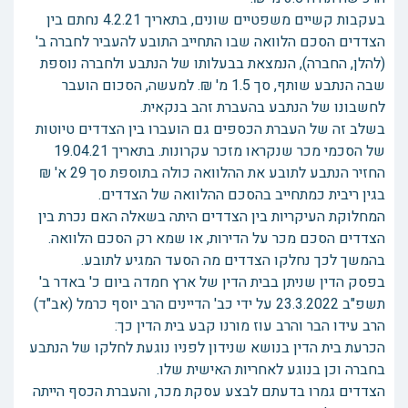
בעקבות קשיים משפטיים שונים, בתאריך 4.2.21 נחתם בין
הצדדים הסכם הלוואה שבו התחייב התובע להעביר לחברה ב'
(להלן, החברה), הנמצאת בבעלותו של הנתבע ולחברה נוספת
שבה הנתבע שותף, סך 1.5 מ' ₪. למעשה, הסכום הועבר
לחשבונו של הנתבע בהעברת זהב בנקאית.
בשלב זה של העברת הכספים גם הועברו בין הצדדים טיוטות
של הסכמי מכר שנקראו מזכר עקרונות. בתאריך 19.04.21
החזיר הנתבע לתובע את ההלוואה כולה בתוספת סך 29 א' ₪
בגין ריבית כמתחייב בהסכם ההלוואה של הצדדים.
המחלוקת העיקריות בין הצדדים היתה בשאלה האם נכרת בין
הצדדים הסכם מכר על הדירות, או שמא רק הסכם הלוואה.
בהמשך לכך נחלקו הצדדים מה הסעד המגיע לתובע.
בפסק הדין שניתן בבית הדין של ארץ חמדה ביום כ' באדר ב'
תשפ"ב 23.3.2022 על ידי כב' הדיינים הרב יוסף כרמל (אב"ד)
הרב עידו הבר והרב עוז מורנו קבע בית הדין כך:
הכרעת בית הדין בנושא שנידון לפניו נוגעת לחלקו של הנתבע
בחברה וכן בנוגע לאחריות האישית שלו.
הצדדים גמרו בדעתם לבצע עסקת מכר, והעברת הכסף הייתה