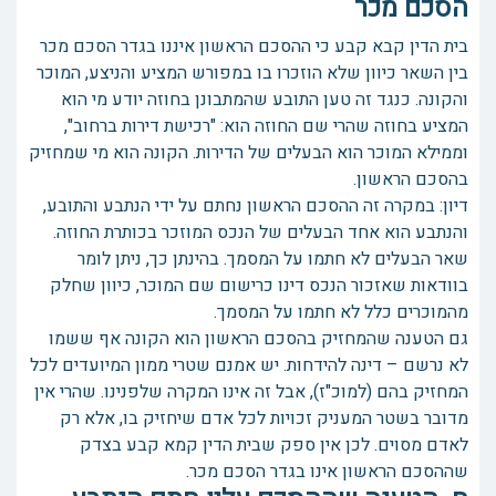
הסכם מכר
בית הדין קבא קבע כי ההסכם הראשון איננו בגדר הסכם מכר
בין השאר כיוון שלא הוזכרו בו במפורש המציע והניצע, המוכר
והקונה. כנגד זה טען התובע שהמתבונן בחוזה יודע מי הוא
המציע בחוזה שהרי שם החוזה הוא: "רכישת דירות ברחוב",
וממילא המוכר הוא הבעלים של הדירות. הקונה הוא מי שמחזיק
בהסכם הראשון.
דיון: במקרה זה ההסכם הראשון נחתם על ידי הנתבע והתובע,
והנתבע הוא אחד הבעלים של הנכס המוזכר בכותרת החוזה.
שאר הבעלים לא חתמו על המסמך. בהינתן כך, ניתן לומר
בוודאות שאזכור הנכס דינו כרישום שם המוכר, כיוון שחלק
מהמוכרים כלל לא חתמו על המסמך.
גם הטענה שהמחזיק בהסכם הראשון הוא הקונה אף ששמו
לא נרשם – דינה להידחות. יש אמנם שטרי ממון המיועדים לכל
המחזיק בהם (למוכ"ז), אבל זה אינו המקרה שלפנינו. שהרי אין
מדובר בשטר המעניק זכויות לכל אדם שיחזיק בו, אלא רק
לאדם מסוים. לכן אין ספק שבית הדין קמא קבע בצדק
שההסכם הראשון אינו בגדר הסכם מכר.