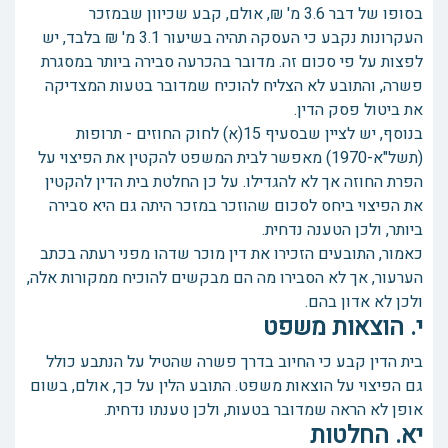
בסופו של דבר 3.6 מ' ₪, אולם, קבע שכיוון שבמזכר
העקרונות נקבע כי העסקה תהיה בשיעור 3.1 מ' ₪ בלבד, יש
לפצות על פי סכום זה. מדובר בהכרעה סבירה ביותר במסגרת
פשרה, והתובע לא הצליח להוכיח שמדובר בטעות המצדיקה
את ביטול פסק הדין.
בנוסף, יש לציין שבסעיף 15(א) לחוק החוזים - תרופות
(תשל"א-1970) מאפשר לבית המשפט להקטין את הפיצוי על
הפרת החוזה אך לא להגדילו. על כן החלטת בית הדין להקטין
את הפיצוי ביחס לסכום שהוזכר במזכר היתה גם היא סבירה
ביותר, ולכן הטענה נדחית.
כאמור, התובעים הזכירו את דין מוכר שדהו מפני רעתה בכתב
הערעור, אך לא הסבירו מה הם מבקשים להוכיח ממקורות אלה,
ולכן לא אדון בהם.
י. הוצאות משפט
בית הדין קבע כי החיוב בדרך פשרה שהטיל על הנתבע כולל
גם הפיצוי על הוצאות משפט. התובע הלין על כך, אולם, בשום
אופן לא הראה שמדובר בטעות, ולכן טענתו נדחית.
יא. החלטות