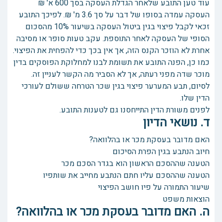
עוד טען התובע שלאחר הגדלת העסקה בסך 600 א' ₪
העסקה עמדה בסופו של דבר על סך 3.6 מ' ₪. לפיכך התובע
זכאי לקבל פיצוי בגין ביטול העסקה בשיעור 10% מהסכום
הסופי של העסקה לאחר התוספת. עקב טעות סופר או מסיבה
אחרת לא הוזכר הקנס הזה, אך אין בכך כדי להפחית את הפיצוי.
כמו כן, הפנה התובע את תשומת לבנו למחלוקת הפוסקים בדין
מוכר שדה מפני רעתה, אך לא הסביר מה הקשר לעניין זה.
לסיום, תבע המערער פיצוי בגין שכר הטרחה ששולם לעורכי
הדין שלו.
לפנים משורת הדין התייחסנו גם לטענות התובע.
ד. נושאי הדיון
האם מדובר בעסקת מכר או בהלוואה?
חיוב הנתבע בגין הפרת הסיכום
הטענה שההסכם הראשון הוא בגדר הסכם מכר
הטענה שההסכם עליו חתם הנתבע מחייב את שותפיו
שיעור התמורה על פיו חושב הפיצוי
הוצאות משפט
ה. האם מדובר בעסקת מכר או בהלוואה?