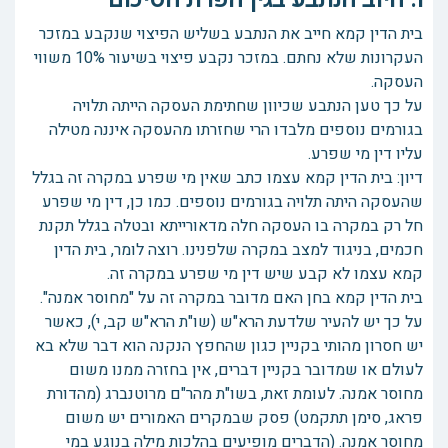
בית הדין קמא חייב את הנתבע בשליש הפיצוי שנקבע במזכר
העקרונות שלא נחתם. במזכר נקבע פיצוי בשיעור 10% משווי
העסקה.
על כך טען הנתבע שכיוון שחתימת העסקה הייתה תלויה
בגורמים נוספים מלבדו הרי שחזרתו מהעסקה איננה מטילה
עליו דין מי שפרע.
דיון: בית הדין קמא עצמו כתב שאין מי שפרע במקרה זה בגלל
שהעסקה היתה תלויה בגורמים נוספים. כמו כן, דין מי שפרע
חל רק במקרה בו העסקה חלה מדאורייתא ובטלה בגלל תקנת
חכמים, בניגוד למצב במקרה שלפנינו. רוצה לומר, בית הדין
קמא עצמו לא קבע שיש דין מי שפרע במקרה זה.
בית הדין קמא בחן האם מדובר במקרה זה על "מחוסר אמנה".
על כך יש להעיר שלדעת הרא"ש (שו"ת הרא"ש קב, י), כאשר
יש חסרון מהותי בקניין כגון שהחפץ הנקנה הוא דבר שלא בא
לעולם או שמדובר בקניין דברים, אין בחזרה ממנו משום
מחוסר אמנה. לעומת זאת, בשו"ת מהר"ם מרוטנברג (מהדורת
פראג, סימן תתקמט) פסק שבמקרים האמורים יש משום
מחוסר אמנה. (הדברים מופיעים בהלכות מילה בנוגע במי