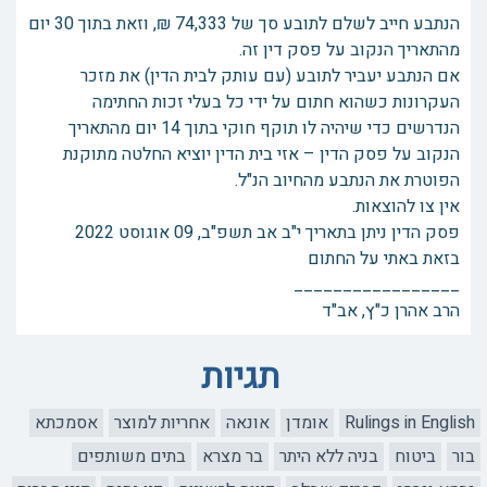
הנתבע חייב לשלם לתובע סך של 74,333 ₪, וזאת בתוך 30 יום
מהתאריך הנקוב על פסק דין זה.
אם הנתבע יעביר לתובע (עם עותק לבית הדין) את מזכר
העקרונות כשהוא חתום על ידי כל בעלי זכות החתימה
הנדרשים כדי שיהיה לו תוקף חוקי בתוך 14 יום מהתאריך
הנקוב על פסק הדין – אזי בית הדין יוציא החלטה מתוקנת
הפוטרת את הנתבע מהחיוב הנ"ל.
אין צו להוצאות.
פסק הדין ניתן בתאריך י"ב אב תשפ"ב, ‏09 אוגוסט 2022
בזאת באתי על החתום
_________________
הרב אהרן כ"ץ, אב"ד
תגיות
Rulings in English
אומדן
אונאה
אחריות למוצר
אסמכתא
בור
ביטוח
בניה ללא היתר
בר מצרא
בתים משותפים