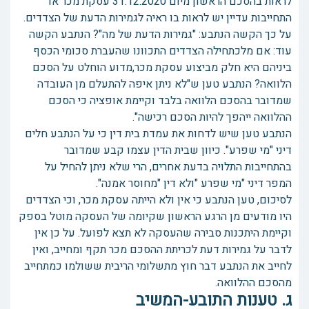
לראות בהסכם הראשון מיום 31.12.2020 עסקת מכר או
התחייבות עדיין יש לראות בו ראיה לגמירות הדעת של הצדדים.
על כך הקשה הנתבע: "גמירות הדעת של מה"? הנתבע הקשה
עוד: אם מלכתחילה הצדדים התכוונו שהעברת סכומי הכסף
ביניהם היא חלק מביצוע עסקת מכר,מדוע הוחלט על הסכם
הלוואה? הנתבע טען ש"לא ניתן איפה להתעלם מן העובדה
שמדובר בהסכם הלוואה בלבד וקיימת אופציה כי הסכם
ההלוואה ייהפך להיות הסכם רכישה".
הנתבע טען שיש לדחות את עמדת בית דין כי על הנתבע חלים
דיני "מי שפרע". כיוון שבית הדין עצמו קבע שמדובר
בהתחייבות התלויה בדעת אחרים, הרי שלא ניתן להחיל על
המפר דיני "מי שפרע "ולא דין "מחוסר אמנה".
לסיכום, טען הנתבע כי אין ולא הייתה עסקת מכר, וכי הצדדים
היו מודעים מן הרגע הראשון שקיומה של העסקה מוטל בספק
וקיימת היתכנות סבירה שהעסקה לא תצא לפועל. על כן אין
לדבר על גמירות דעת לכריתת ההסכם מכר תקף ומחייב, ואין
לחייב את הנתבע דבר חוץ מתשלומי הריבית ששולמו כמתחייב
מהסכם ההלוואה.
ג. טענות התובע-המשיב