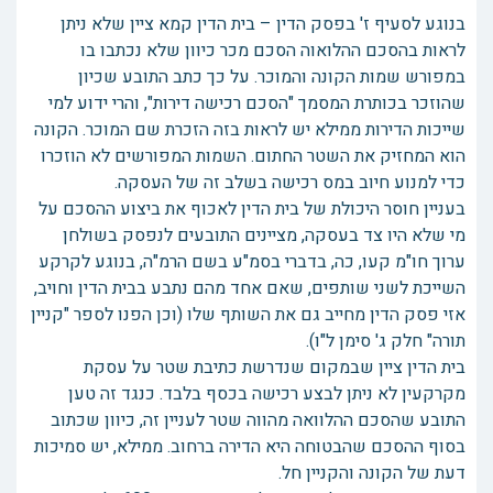
בנוגע לסעיף ז' בפסק הדין – בית הדין קמא ציין שלא ניתן
לראות בהסכם ההלואוה הסכם מכר כיוון שלא נכתבו בו
במפורש שמות הקונה והמוכר. על כך כתב התובע שכיון
שהוזכר בכותרת המסמך "הסכם רכישה דירות", והרי ידוע למי
שייכות הדירות ממילא יש לראות בזה הזכרת שם המוכר. הקונה
הוא המחזיק את השטר החתום. השמות המפורשים לא הוזכרו
כדי למנוע חיוב במס רכישה בשלב זה של העסקה.
בעניין חוסר היכולת של בית הדין לאכוף את ביצוע ההסכם על
מי שלא היו צד בעסקה, מציינים התובעים לנפסק בשולחן
ערוך חו"מ קעו, כה, בדברי בסמ"ע בשם הרמ"ה, בנוגע לקרקע
השייכת לשני שותפים, שאם אחד מהם נתבע בבית הדין וחויב,
אזי פסק הדין מחייב גם את השותף שלו (וכן הפנו לספר "קניין
תורה" חלק ג' סימן ל"ו).
בית הדין ציין שבמקום שנדרשת כתיבת שטר על עסקת
מקרקעין לא ניתן לבצע רכישה בכסף בלבד. כנגד זה טען
התובע שהסכם ההלוואה מהווה שטר לעניין זה, כיוון שכתוב
בסוף ההסכם שהבטוחה היא הדירה ברחוב. ממילא, יש סמיכות
דעת של הקונה והקניין חל.