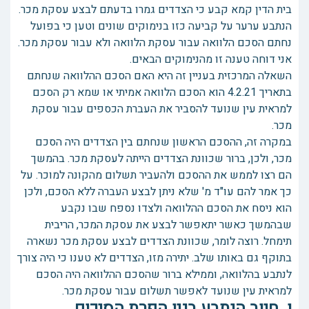
בית הדין קמא קבע כי הצדדים גמרו בדעתם לבצע עסקת מכר.
הנתבע ערער על קביעה כזו בנימוקים שונים וטען כי בפועל
נחתם הסכם הלוואה עבור עסקת הלוואה ולא עבור עסקת מכר.
אני דוחה טענה זו מהנימוקים הבאים.
השאלה המרכזית בעניין זה היא האם הסכם ההלוואה שנחתם
בתאריך 4.2.21 הוא הסכם הלוואה אמיתי או שמא רק הסכם
למראית עין שנועד להסביר את העברת הכספים עבור עסקת
מכר.
במקרה זה, ההסכם הראשון שנחתם בין הצדדים היה הסכם
מכר, ולכן, ברור שכוונת הצדדים הייתה לעסקת מכר. בהמשך
הם רצו לממש את ההסכם ולהעביר תשלום מהקונה למוכר. על
כך אמר להם עו"ד מ' שלא ניתן לבצע העברה ללא הסכם, ולכן
הוא ניסח את הסכם ההלוואה ולצדו נספח שבו נקבע
שבהמשך כאשר יתאפשר לבצע את עסקת המכר, הריבית
תימחל. רוצה לומר, שכוונת הצדדים לבצע עסקת מכר נשארה
בתוקף גם באותו שלב. יתירה מזו, הצדדים לא טענו כי היה צורך
לנתבע בהלוואה, וממילא ברור שהסכם ההלוואה היה הסכם
למראית עין שנועד לאפשר תשלום עבור עסקת מכר.
ו. חיוב הנתבע בגין הפרת הסיכום