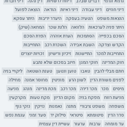
גרמא וגרמי
דברים שבלב
דיווח לרשויות
דין נהנה
דיני חברות
דיני חוזים
דיני עבודה
דיני ראיות
הודאה
הוצאה לפועל
הוצאות משפט
הטעיה בעסקה
היעדר יריבות
היתר עסקא
היתר פניה לערכאות
הלוואה
הלנת שכר
המחאה (שיק)
הסכם בכפייה
הסתמכות
הערת אזהרה
הפרת הסכם
הקדש וצדקה
השבת אבידה
השכרת רכב
התחייבות
התחייבות למכר
התיישנות
זיכיון ורישיון
זכויות יוצרים
חוק המדינה
חוקי המגן
חיוב בסכום שלא נתבע
חתם מבלי להבין
טאבו
טוען ונטען
טענת השטאה
ליקויי בניה
לפנים משורת הדין
לשון הרע
מוניטין
מחוסר אמנה
מחילה
מיסים
מכר
מכר דירה
מכר רכב
מכת מדינה
מנהג
מניעה
מניעת רווח
מפקח בניה
מקום הדיון
מקח טעות
מקרקעין
משפחה
משפט ציבורי
מתנה
נאמנות
נזיקין
נזקי גוף
סדר הדין
סיטומתא
סיטראי
סילוק יד
סעד זמני
עגמת נפש
עד מומחה
ערבות
ערעור
עשיית דין עצמית