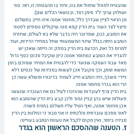
שהבטיח למוהל שימול את בנו, וחזר בו מהבטחה זו, ראו טור
ושולחן ערוך יו"ד סימן רסד, ובנושאי הכלים שם).
מן הראוי לציין שבדרך כלל, מחוסר אמנה אינו חייב בתשלום
פיצוי לצד השני. בית הדין קמא מנה שיקולים נוספים לפטור
את הנתבע, כגון, שמדובר היה בדבר שלא בא לעולם, שחזרת
הנתבע היתה בגלל שינוי המשמעותי שחל במחירי הדירות, ועוד.
למרות כל זאת, הכרעת בית הדין בספק זה הייתה שאכן יש
להגדיר את הנתבע כמחוסר אמנה כיון שקיבל סכום כסף גדול
מאד עבור העסקה שנועד כדי להבטיח את המחיר שסוכם בזמן
המשא ומתן, וכך מקובל אכן לעשות במכירות של נכסים דלא
ניידי. משכך, היה הנתבע חייב לעמוד בדיבורו ומשלא עשה כן
הרי הוא בגדר מחוסר אמנה.
בית הדין צרף לעובדות שהוזכרו לעיל גם את העובדה שנעשו
פעולות שיש בהן קניין גמור ולכן קבע בית הדין שהנתבע הוא
אכן מחוסר אמנה, ואף הטיל עליו תשלום בתורת פשרה.
לאור מסכם עובדתית והלכתית זו אני סבור כי החלטת בין הדין
סבירה ביותר, ואין מקום לקבל את טענות הנתבע בעניינה.
ז. הטענה שההסכם הראשון הוא בגדר