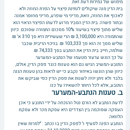
מימוש של גמירות דעת זאת.
בית הדין מנה שיקולים לנתינת פיצוי על הפרת החוזה ולא
לאכוף את החוזה, וזאת, מדיני מי שפרע, מדיני מחוסר אמנה
ובתור פשרה. בית הדין הסביר מדוע לדעתו הפיצוי הראוי הוא
שליש מתוך פיצוי בשיעור 10% מסכום התמורה שסוכם. כיוון
שהתמורה היא 3,100,000 ₪ הרי שעשירית היא סך 310 א' ₪.
שליש מסך זה הוא סך 103,333 ₪. בניכוי הריבית שכבר
שולמה, חייב בית הדין את הנתבע בסך 74,333 ₪.
על כך הוגש ערעור מטעמו של הנתבע-המערער.
התובע-המשיב הגיש גם הוא טענות כנגד פסק הדין, אולם,
כיוון שהן הוגשו באיחור נקבע כי יש לראות בהן טענות הגנה
בלבד ולא ניתן יהיה לשנות את פסק הדין כפי שביקש את
התובע, אלא לכל היותר להשאירו על כנו.
ב. טענות הנתבע-המערער
לדעת הנתבע לא הורם נטל ההוכחה על ידי התובע כי אכן
העסקה שסוכמה בין הצדדים היא עסקת מכר ולא עסקת
הלוואה.
הנתבע הפנה לסעיף ו' לפסק הדין בו נכתב : "למרות שאין