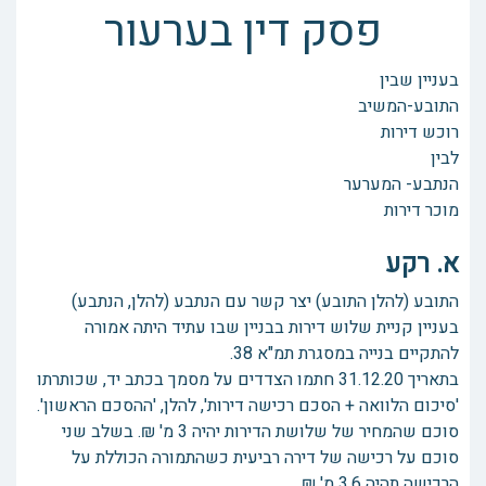
פסק דין בערעור
בעניין שבין
התובע-המשיב
רוכש דירות
לבין
הנתבע- המערער
מוכר דירות
א. רקע
התובע (להלן התובע) יצר קשר עם הנתבע (להלן, הנתבע)
בעניין קניית שלוש דירות בבניין שבו עתיד היתה אמורה
להתקיים בנייה במסגרת תמ"א 38.
בתאריך 31.12.20 חתמו הצדדים על מסמך בכתב יד, שכותרתו
'סיכום הלוואה + הסכם רכישה דירות', להלן, 'ההסכם הראשון'.
סוכם שהמחיר של שלושת הדירות יהיה 3 מ' ₪. בשלב שני
סוכם על רכישה של דירה רביעית כשהתמורה הכוללת על
הרכישה תהיה 3.6 מ' ₪.