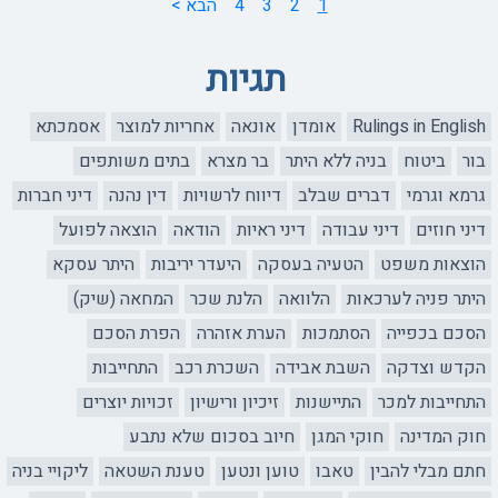
1
2
3
4
הבא >
תגיות
Rulings in English
אומדן
אונאה
אחריות למוצר
אסמכתא
בור
ביטוח
בניה ללא היתר
בר מצרא
בתים משותפים
גרמא וגרמי
דברים שבלב
דיווח לרשויות
דין נהנה
דיני חברות
דיני חוזים
דיני עבודה
דיני ראיות
הודאה
הוצאה לפועל
הוצאות משפט
הטעיה בעסקה
היעדר יריבות
היתר עסקא
היתר פניה לערכאות
הלוואה
הלנת שכר
המחאה (שיק)
הסכם בכפייה
הסתמכות
הערת אזהרה
הפרת הסכם
הקדש וצדקה
השבת אבידה
השכרת רכב
התחייבות
התחייבות למכר
התיישנות
זיכיון ורישיון
זכויות יוצרים
חוק המדינה
חוקי המגן
חיוב בסכום שלא נתבע
חתם מבלי להבין
טאבו
טוען ונטען
טענת השטאה
ליקויי בניה