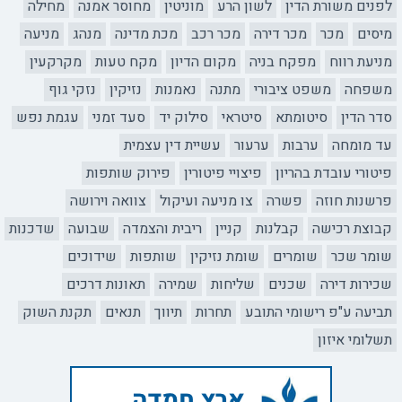
לפנים משורת הדין
לשון הרע
מוניטין
מחוסר אמנה
מחילה
מיסים
מכר
מכר דירה
מכר רכב
מכת מדינה
מנהג
מניעה
מניעת רווח
מפקח בניה
מקום הדיון
מקח טעות
מקרקעין
משפחה
משפט ציבורי
מתנה
נאמנות
נזיקין
נזקי גוף
סדר הדין
סיטומתא
סיטראי
סילוק יד
סעד זמני
עגמת נפש
עד מומחה
ערבות
ערעור
עשיית דין עצמית
פיטורי עובדת בהריון
פיצויי פיטורין
פירוק שותפות
פרשנות חוזה
פשרה
צו מניעה ועיקול
צוואה וירושה
קבוצת רכישה
קבלנות
קניין
ריבית והצמדה
שבועה
שדכנות
שומר שכר
שומרים
שומת נזיקין
שותפות
שידוכים
שכירות דירה
שכנים
שליחות
שמירה
תאונות דרכים
תביעה ע"פ רישומי התובע
תחרות
תיווך
תנאים
תקנת השוק
תשלומי איזון