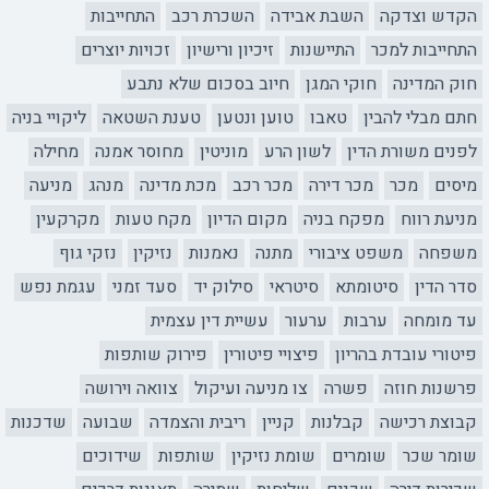
הקדש וצדקה
השבת אבידה
השכרת רכב
התחייבות
התחייבות למכר
התיישנות
זיכיון ורישיון
זכויות יוצרים
חוק המדינה
חוקי המגן
חיוב בסכום שלא נתבע
חתם מבלי להבין
טאבו
טוען ונטען
טענת השטאה
ליקויי בניה
לפנים משורת הדין
לשון הרע
מוניטין
מחוסר אמנה
מחילה
מיסים
מכר
מכר דירה
מכר רכב
מכת מדינה
מנהג
מניעה
מניעת רווח
מפקח בניה
מקום הדיון
מקח טעות
מקרקעין
משפחה
משפט ציבורי
מתנה
נאמנות
נזיקין
נזקי גוף
סדר הדין
סיטומתא
סיטראי
סילוק יד
סעד זמני
עגמת נפש
עד מומחה
ערבות
ערעור
עשיית דין עצמית
פיטורי עובדת בהריון
פיצויי פיטורין
פירוק שותפות
פרשנות חוזה
פשרה
צו מניעה ועיקול
צוואה וירושה
קבוצת רכישה
קבלנות
קניין
ריבית והצמדה
שבועה
שדכנות
שומר שכר
שומרים
שומת נזיקין
שותפות
שידוכים