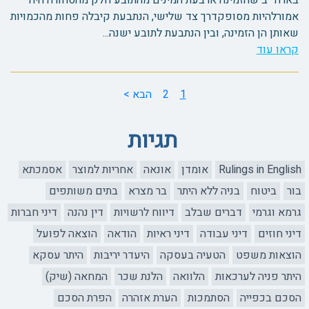
בארה""ב שהזמינה ארבעת המינים מהתובע חלק מהסחורה היה
אמורלהיות מסופקדרך צד שלישי, הנתבעת קיבלה פחות מהכמויות
שאותן הן הזמינה, ובין הנתבעת לתובע ישנה...
קראו עוד
1
2
הבא >
תגיות
Rulings in English
אומדן
אונאה
אחריות למוצר
אסמכתא
בור
ביטוח
בניה ללא היתר
בר מצרא
בתים משותפים
גרמא וגרמי
דברים שבלב
דיווח לרשויות
דין נהנה
דיני חברות
דיני חוזים
דיני עבודה
דיני ראיות
הודאה
הוצאה לפועל
הוצאות משפט
הטעיה בעסקה
היעדר יריבות
היתר עסקא
היתר פניה לערכאות
הלוואה
הלנת שכר
המחאה (שיק)
הסכם בכפייה
הסתמכות
הערת אזהרה
הפרת הסכם