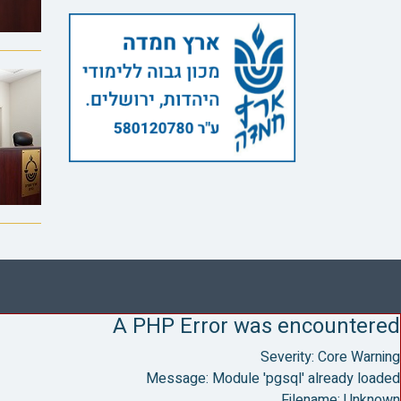
A PHP Error was encountered
Severity: Core Warning
Message: Module 'pgsql' already loaded
Filename: Unknown