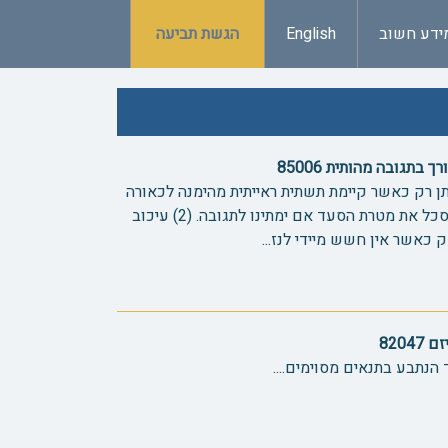
ידע חשוב
English
הגשת תביעה
תגובה מהותית 85006
נתן רק כאשר קיימת תשתית ראייתית מהימנה לכאורה
לחשש סביר שגרימת נזק חמור תסכל את מטרת הסעד אם ימתינו לתגובה. (2) עיכוב
כאשר אין חשש מיידי לנז...
820
 הנתבע בתנאים מסוימים....