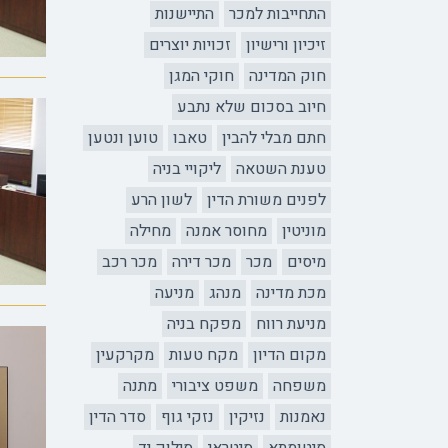
התחייבות למכר
התיישנות
זיכיון ורישיון
זכויות יוצרים
חוק המדינה
חוקי המגן
חיוב בסכום שלא נתבע
חתם מבלי להבין
טאבו
טוען ונטען
טענת השטאה
ליקויי בניה
לפנים משורת הדין
לשון הרע
מוניטין
מחוסר אמנה
מחילה
מיסים
מכר
מכר דירה
מכר רכב
מכת מדינה
מנהג
מניעה
מניעת רווח
מפקח בניה
מקום הדיון
מקח טעות
מקרקעין
משפחה
משפט ציבורי
מתנה
נאמנות
נזיקין
נזקי גוף
סדר הדין