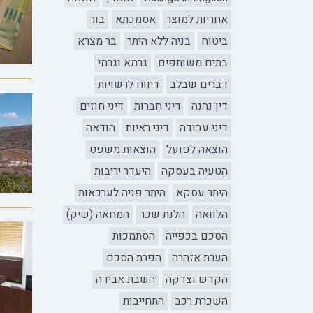
אחריות למוצר
אסמכתא
בור
ביטוח
בניה ללא היתר
בר מצרא
בתים משותפים
גרמא וגרמי
דברים שבלב
דיווח לרשויות
דין נהנה
דיני חברות
דיני חוזים
דיני עבודה
דיני ראיות
הודאה
הוצאה לפועל
הוצאות משפט
הטעיה בעסקה
היעדר יריבות
היתר עסקא
היתר פניה לערכאות
הלוואה
הלנת שכר
המחאה (שיק)
הסכם בכפייה
הסתמכות
הערת אזהרה
הפרת הסכם
הקדש וצדקה
השבת אבידה
השכרת רכב
התחייבות