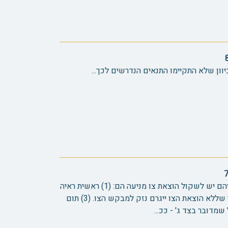
וון שלא התקיימו התנאים הנדרשים לכך...
בית הדין קבע כי התבחינים על פיהם יש לשקול הוצאת צו מניעה הם: (1) ראשית ראיה
שיש ממש בתביעה. (2) ראיה לכך שללא הוצאת הצו ייגרם נזק למבקש הצו. (3) תום
שמדובר בצד ג' - ככ...