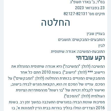
בס"ד, ב' באדר תשפ"ג
23 בפברואר 2023
תיקים מס' 82127-82131
החלטה
בעניין שבין
הנתבעים-המבקשים: תושבים
לבין
התובעת-המשיבה: אגודה שיתופית
רקע עובדתי
המשיבה (להלן: "המשיבה") היא אגודה שיתופית המנהלת את
היישוב *** (להלן: "הישוב"). בשנת 2010 חתם כל אחד
מהמבקשים המנויים בכותרת ההחלטה (להלן: "המבקשים") על
הסכם. עניינו של הסכם זה הוא, הקצאת מגרש לבניה בישוב,
ואישור לקבלת זכויות של "בר רשות" מההסתדרות הציונית
העולמית (להלן: "ההסכם").
מסיבות שונות הבניה במגרשים התעכבה במשך זמן רב. בשנת
2016 הצדדים החלו בהליך בוררות בבית הדין לממונות א', בו