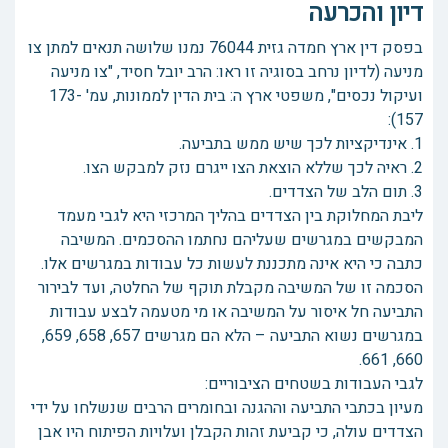
דיון והכרעה
בפסק דין ארץ חמדה גזית 76044 נמנו שלושה תנאים למתן צו
מניעה (לדיון נרחב בסוגיה זו ראו: הרב יובל חסיד, "צו מניעה
ועיקול נכסים", משפטי ארץ ה: בית הדין לממונות, עמ' 173-
157):
1. אינדיקציות לכך שיש ממש בתביעה.
2. ראיה לכך שללא הוצאת הצו ייגרם נזק למבקש הצו.
3. תום הלב של הצדדים.
ליבת המחלוקת בין הצדדים בהליך המרכזי היא לגבי מעמד
המבקשים במגרשים שעליהם נחתמו ההסכמים. המשיבה
כתבה כי היא אינה מתכננת לעשות כל עבודות במגרשים אלו.
הסכמה זו של המשיבה מקבלת תוקף של החלטה, ועד לבירור
התביעה חל איסור על המשיבה או מי מטעמה לבצע עבודות
במגרשים נשוא התביעה – הלא הם מגרשים 657, 658, 659,
660, 661.
לגבי העבודות בשטחים הציבוריים:
מעיון בכתבי התביעה וההגנה ובחומרים הרבים שנשלחו על ידי
הצדדים עולה, כי קביעת זהות הקבלן ועלויות הפיתוח היו אבן