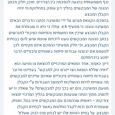
נגף משמעותית בהגעה להסכמה בין הצדדים. ואכן, חלק מכתב
ההגנה של המבקשים בהליך דנן עוסק במחלוקת מי יהיה
הקבלן המבצע.
בהסכם הקצאת מגרש על ידי המשיבה נכתבו הדברים הבאים:
המשיבה טענה כי מסעיף 6.א. עולה כי היא זו שבוחרת את
הקבלן המבצע שיכין את התשתיות והפיתוח הציבורי למגרשים.
בכתב ההגנה המבקשים טענו לזכויות שונות שיש להם בבחירת
הקבלן המבצע, וכי חלק מסעיפי ההסכם אינם תקפים. לכן
לטעמם אם יבוצעו עבודות פיתוח בשטחים ציבוריים הדבר
יפגע בזכויותיהם.
דיון: כאמור, אחד התנאים המרכזיים להוצאת צו מניעה הוא
"ראיה שללא הוצאת הצו ייגרם נזק למבקש". בענייננו מדובר
בעבודות פיתוח בשטחים ציבוריים שאינם שייכים למבקשים.
מה עשויות להיות ההשלכות להמשך העבודות ע"י הקבלן
מטעם המשיבה, והם יש בכך נזק למבקשים? על שאלה זו יש
להשיב מתוך הנחה שטענות המבקשים בהליך המרכזי ימצאו
צודקות – ראשית שההסכם עם המבקשים אינו בטל; ושנית,
שעומדת להם זכות לקבל החלטות באשר לבחירת הקבלן
המבצע. על בסיס הנחות אלו יש לבחון מהו הנזק שעלול