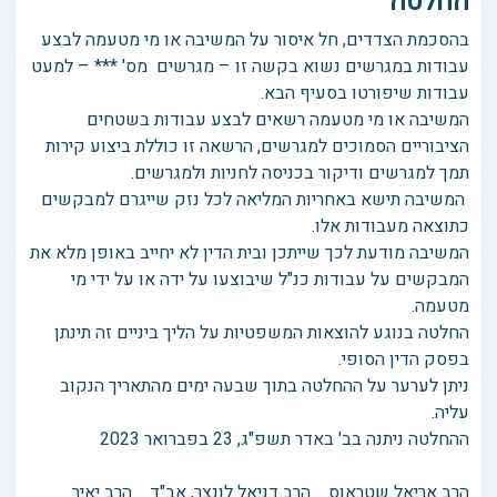
החלטה
בהסכמת הצדדים, חל איסור על המשיבה או מי מטעמה לבצע
עבודות במגרשים נשוא בקשה זו – מגרשים מס' *** – למעט
עבודות שיפורטו בסעיף הבא.
המשיבה או מי מטעמה רשאים לבצע עבודות בשטחים
הציבוריים הסמוכים למגרשים, הרשאה זו כוללת ביצוע קירות
תמך למגרשים ודיקור בכניסה לחניות ולמגרשים.
המשיבה תישא באחריות המליאה לכל נזק שייגרם למבקשים
כתוצאה מעבודות אלו.
המשיבה מודעת לכך שייתכן ובית הדין לא יחייב באופן מלא את
המבקשים על עבודות כנ"ל שיבוצעו על ידה או על ידי מי
מטעמה.
החלטה בנוגע להוצאות המשפטיות על הליך ביניים זה תינתן
בפסק הדין הסופי.
ניתן לערער על ההחלטה בתוך שבעה ימים מהתאריך הנקוב
עליה.
ההחלטה ניתנה בב' באדר תשפ"ג, 23 בפברואר 2023
הרב אריאל שטראוס הרב דניאל לונצר, אב"ד הרב יאיר