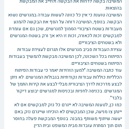
המשיבה בקשה לדחות את הבקשה ולחייב את המבקשת
בהוצאות.
המשיבה טוענת כי אין כל כוונה לעשות עבודה במגרשים נשוא
הבקשה. בנוסף, המשיבה דוחה על הסף את הבקשה להמנע
מעבודות בשטח הציבורי הסמוך למגרשים, שכן גם אם עומדת
למבקשים זכות לכאורה, זכות זו היא אך ורק בשטח המגרשים
ולא בשטחים הציבוריים.
עצירת העבודות סביב מגרשים אלו תגרום לעצירת עבודות
הפיתוח בכל השכונה, לכן המשיבה מבקשת להמשיך בעבודות
הפיתוח בשטחים הציבוריים.
עוד כתבה המשיבה "למען הזהירות יאמר כי עבודות הפיתוח
הכלליות כוללות עבודות נקודתיות בגבולות המגרשים. לא ניתן
לבצע מדרכות לדרך הציבורית מבלי לבצע את קירות התמך של
המגרשים. בכניסה לחניות ובכניסות למגרשים יבוצע דיקור
בלבד".
כמו כן, לטענת המשיבה לא ייגרם כל נזק למבקשים אם לא
יינתן צו מניעה, שכן המבקשים לא הוכיחו שייגרם נזק באם
יעשה שיתוף משותף במבנה. בנוסף המבקשת פעלה בחוסר
תום תוך הסתרת עובדות מבית המשפט ובית הדין.