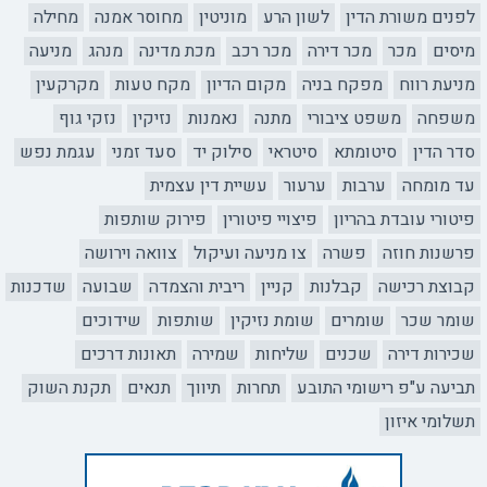
לפנים משורת הדין
לשון הרע
מוניטין
מחוסר אמנה
מחילה
מיסים
מכר
מכר דירה
מכר רכב
מכת מדינה
מנהג
מניעה
מניעת רווח
מפקח בניה
מקום הדיון
מקח טעות
מקרקעין
משפחה
משפט ציבורי
מתנה
נאמנות
נזיקין
נזקי גוף
סדר הדין
סיטומתא
סיטראי
סילוק יד
סעד זמני
עגמת נפש
עד מומחה
ערבות
ערעור
עשיית דין עצמית
פיטורי עובדת בהריון
פיצויי פיטורין
פירוק שותפות
פרשנות חוזה
פשרה
צו מניעה ועיקול
צוואה וירושה
קבוצת רכישה
קבלנות
קניין
ריבית והצמדה
שבועה
שדכנות
שומר שכר
שומרים
שומת נזיקין
שותפות
שידוכים
שכירות דירה
שכנים
שליחות
שמירה
תאונות דרכים
תביעה ע"פ רישומי התובע
תחרות
תיווך
תנאים
תקנת השוק
תשלומי איזון