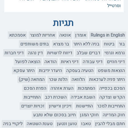
וסרטייל
תגיות
Rulings in English
אומדן
אונאה
אחריות למוצר
אסמכתא
בור
ביטוח
בניה ללא היתר
בר מצרא
בתים משותפים
גרמא וגרמי
דברים שבלב
דיווח לרשויות
דין נהנה
דיני חברות
דיני חוזים
דיני עבודה
דיני ראיות
הודאה
הוצאה לפועל
הוצאות משפט
הטעיה בעסקה
היעדר יריבות
היתר עסקא
היתר פניה לערכאות
הלוואה
הלנת שכר
המחאה (שיק)
הסכם בכפייה
הסתמכות
הערת אזהרה
הפרת הסכם
הקדש וצדקה
השבת אבידה
השכרת רכב
התחייבות
התחייבות למכר
התיישנות
זיכיון ורישיון
זכויות יוצרים
חוק המדינה
חוקי המגן
חיוב בסכום שלא נתבע
חתם מבלי להבין
טאבו
טוען ונטען
טענת השטאה
ליקויי בניה