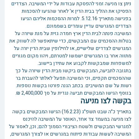
ניתן צו מניעה זמני להפסקת עבודות על ידי המשיבה. הצדדים
הפסיקו את ההליך בבית הדין א' לאחר שהגיעו להסכמות
בפגישה מתאריך 5.12.16. למרות ההסכמות אליהם הגיעו
הצדדים המגרשים עדיין עומדים בשממונם.
המשיבה פנתה לבית הדין ארץ חמדה גזית על מנת שיורה על
בטלות ההסכמים עם המבקשים, כדי שיתאפשר לה לשווק את
המגרשים לצדדים שלישיים, או לחילופין שבית הדין יורה על
מתווה אחר בו המגרשים ישמשו למטרתם, ויהוו מקום מגורים
למשפחות שמבקשות לקבוע את עתידן ביישוב.
בתגובה לתביעה, המבקשים ביקשו מבית הדין שיורה על כך
שההסכמים תקפים, וכי המשיבה תפעל לאלתר להעברת בר
רשות על שם המשיבים. בכתב הגנה פורטו בקשות נוספות.
בנוסף הגישו המבקשים תביעה נגדית על סך 2,400,000 ₪.
בקשה לצו מניעה
בתאריך כ"ה שבט תשפ"ג (16.2.23) הגישו המבקשים בקשה
לצו מניעה במעמד צד אחד, האוסר על המשיבה להיכנס
למגרשי המבקשים ולשטח הציבורי הסמוך להם; וכן, לאסור על
המשיבה לעשות עבודות פיתוח במגרשים או לצורך המגרשים,