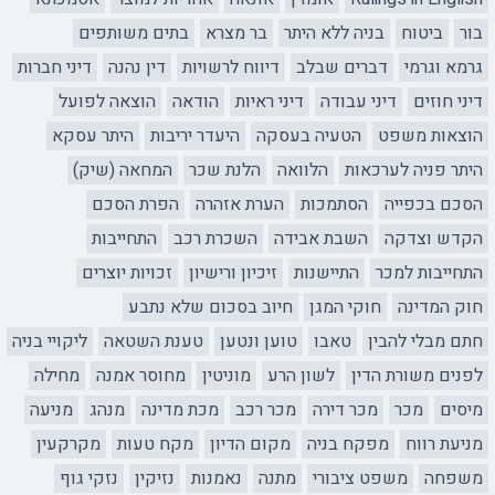
בור
ביטוח
בניה ללא היתר
בר מצרא
בתים משותפים
גרמא וגרמי
דברים שבלב
דיווח לרשויות
דין נהנה
דיני חברות
דיני חוזים
דיני עבודה
דיני ראיות
הודאה
הוצאה לפועל
הוצאות משפט
הטעיה בעסקה
היעדר יריבות
היתר עסקא
היתר פניה לערכאות
הלוואה
הלנת שכר
המחאה (שיק)
הסכם בכפייה
הסתמכות
הערת אזהרה
הפרת הסכם
הקדש וצדקה
השבת אבידה
השכרת רכב
התחייבות
התחייבות למכר
התיישנות
זיכיון ורישיון
זכויות יוצרים
חוק המדינה
חוקי המגן
חיוב בסכום שלא נתבע
חתם מבלי להבין
טאבו
טוען ונטען
טענת השטאה
ליקויי בניה
לפנים משורת הדין
לשון הרע
מוניטין
מחוסר אמנה
מחילה
מיסים
מכר
מכר דירה
מכר רכב
מכת מדינה
מנהג
מניעה
מניעת רווח
מפקח בניה
מקום הדיון
מקח טעות
מקרקעין
משפחה
משפט ציבורי
מתנה
נאמנות
נזיקין
נזקי גוף