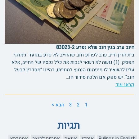
חיוב ערב בגין חוב שלא נפרע 83023-2
בית הדין חייב ערב לפרוע חוב שהחייב לא פרע במועד. נימוקי
הפסק: (1) נושה לא רשאי לגבות את כלל נכסיו של החייב, אלא
עליו להשאיר לו מינימום הנחוץ למחייתו, דהיינו "מסדרין לבעל
חוב". יש ספק אם הלכת סידור חו...
קראו עוד
1
2
3
הבא >
תגיות
Rulings in English
אומדן
אונאה
אחריות למוצר
אסמכתא