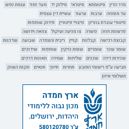
סדר הדין
סיטומתא
סיטראי
סילוק יד
סעד זמני
עגמת נפש
עד מומחה
ערבות
ערעור
עשיית דין עצמית
פיטורי עובדת בהריון
פיצויי פיטורין
פירוק שותפות
פרשנות חוזה
פשרה
צו מניעה ועיקול
צוואה וירושה
קבוצת רכישה
קבלנות
קניין
ריבית והצמדה
שבועה
שדכנות
שומר שכר
שומרים
שומת נזיקין
שותפות
שידוכים
שכירות דירה
שכנים
שליחות
שמירה
תאונות דרכים
תביעה ע"פ רישומי התובע
תחרות
תיווך
תנאים
תקנת השוק
תשלומי איזון