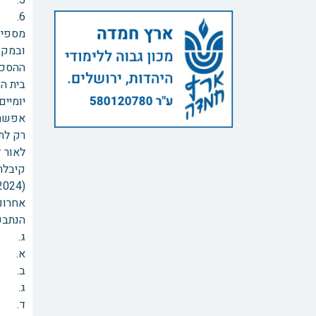
5. כבר בתחילת שבוע הבא יגיע התובע לבנק, בכדי להתחיל בהליך פדיון ניכיון הצ'קים.
6. כ
מספיק
ובמקו
ההסכמ
בית הדין עד ל
יומיים
אפשרי
רק לת
לאור 
קיבלת
אחרונות עד ליום
הנתבע
ג. נו
א. הי
ב. הא
ג. הא
ד. ה