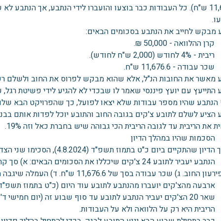
11,676.6 ש"ח). כל העבודות כבר בוצעו והועברו לידי הנתבע, אך הנתב
ו.
 מבקש לחייב את הנתבע בסכומים הבאים:
הלוואה - 50,000 ₪.
חודש (2,000 ש"ח לחודש).
ודה - 11,676.6 ש"ח.
 התייעץ עם יועץ פיננסי שאמר לו שבכדי לא להגיע לידי פשיטת רגל, 
 הנתבע שהיו מספר עבודות שלא יצאו לפועל, כך שהפרויקט הבא שלו י
 הציע לשלם לתובע צ'קים בגובה החוב והתובע יוכל לפדות אותם בבנק 
 את הריבית עד לגובה הריבית הכי גבוהה שיש בחברת כאל וזה 19%.
כמות שהיו במהלך הדיון
 שהתקיים ביום כ"ט בתמוז תשפ"ד (4.8.2024), הסכימו שני הצדדים על ביצוע ההליך הבא:
חוב. ג) שכר עבודה בסך של 11,676.6 ש"ח. ד) העמלה שיגבה הבנק בגין ניכיון הצ'קים.