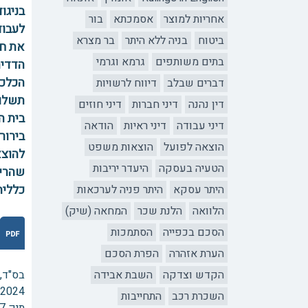
בניגו
אחריות למוצר
אסמכתא
בור
לעבוד
ביטוח
בניה ללא היתר
בר מצרא
את חו
בתים משותפים
גרמא וגרמי
הכלכל
דברים שבלב
דיווח לרשויות
תשלומ
דין נהנה
דיני חברות
דיני חוזים
בית ה
דיני עבודה
דיני ראיות
הודאה
הוצאה לפועל
הוצאות משפט
להוצא
הטעיה בעסקה
היעדר יריבות
שהריב
היתר עסקא
היתר פניה לערכאות
כללית
הלוואה
הלנת שכר
המחאה (שיק)
הסכם בכפייה
הסתמכות
הערת אזהרה
הפרת הסכם
הקדש וצדקה
השבת אבידה
בס"ד,
.2024
השכרת רכב
התחייבות