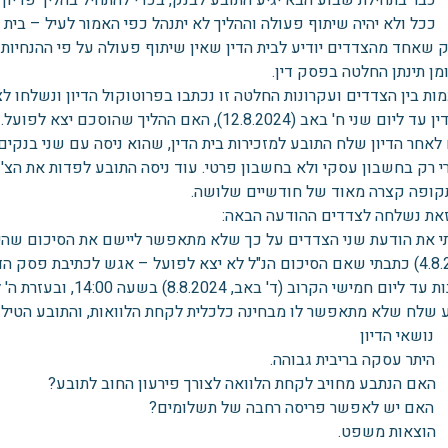
כל ולא יהיה שיתוף פעולה וההליך לא יתנהל כפי האמור לעיל – בית הד
 שאחד מהצדדים יודיע לבית הדין שאין שיתוף פעולה על פי ההנחיות 
מן תינתן החלטה בפסק דין.
ות בין הצדדים ועקרונות החלטה זו נכתבו בפרוטוקול הדיון ונשלחו ל
יום שני ח' באב (12.8.2024), האם ההליך שהוסכם יצא לפועל.
 לאחר הדיון שלח התובע למזכירות בית הדין, שהוא ניסה עם שני בנקי
 רק בחשבון עסקי ולא בחשבון פרטי. עוד ניסה התובע לפדות את הצ'ק
קופה קצרה מאוד של חודשיים שלושה.
זאת נשלחה לצדדים ההודעה הבאה:
י את הודעת שני הצדדים על כך שלא מתאפשר ליישם את הסיכום שהיה
(4.8.2024) כתבתי שאם הסיכום הנ"ל לא יצא לפועל – אגש לכתיבת פס
 חמישי הקרוב (ד' באב, 8.8.2024) בשעה 14:00, ובעזרת ה' לאחר מכן אתחיל בכתיבת פסק הדין.
 שלח שלא מתאפשר לו מבחינה כלכלית לקחת הלוואות, והתובע הטיל 
שאי הדיון
תר עסקה בריבית גבוהה.
ם הנתבע מחויב לקחת הלוואה לצורך פירעון החוב לתובע?
ם יש לאפשר פריסה רחבה של תשלומים?
וצאות משפט.