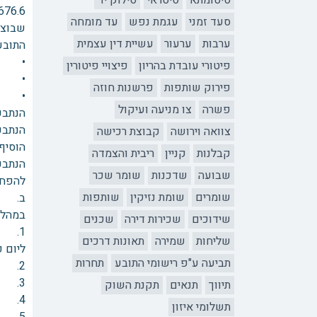
סיטומתא
סיטראי
סילוק יד
סעד זמני
עגמת נפש
עד מומחה
שבוצע
ערבות
ערעור
עשיית דין עצמית
התובע
• קרן ה
פיטורי עובדת בהריון
פיצויי פיטורין
• ריבית - 4% ל
פירוק שותפות
פרשנות חוזה
• שכר עב
פשרה
צו מניעה ועיקול
הנתבע
צוואה וירושה
קבוצת רכישה
הוסיף
קבלנות
קניין
ריבית והצמדה
הנתבע
שבועה
שדכנות
שומר שכר
להפחית
שומרים
שומת נזיקין
שותפות
ב. הס
במהלך הדיון
שידוכים
שכירות דירה
שכנים
שליחות
שמירה
תאונות דרכים
ליום פירעון ה
תביעה ע"פ רישומי התובע
תחרות
2. ארבעה מהצ'קים יועברו מהנתבע לתובע עוד היום (כ"ט בתמוז תשפ"ד, 4.8.2024)
3. שאר 20 הצ'קים יעביר הנתבע לתובע עד סוף שבוע זה (יום חמישי ד' באב, 8.8.2024).
תיווך
תנאים
תקנת השוק
4. הריבית היא רק על הלוואה ולא על העבודות.
תשלומי איזון