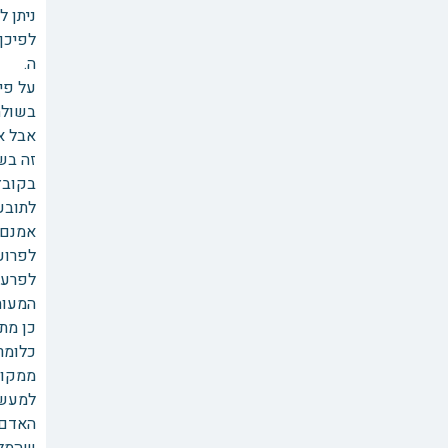
ניתן 
לפיכך י
ה. הא
על פי
בשולח
אבל א
זה בשט
בקובץ 
לתובע
אמנם 
לפרוע
לפרעון
המעות,
כן מתח
כלומר
ממקור
למעשה 
האדם,