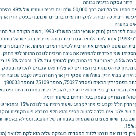
תר עסקה בריבית גבוהה
הצדדים חתמו ע
ים בהערה .
אציין שגם לפי החוק (חוק אשראי הוגן הת
ית המשפט להתאים את הריבית לשיעור המרבי המותר, או לקבוע ריבית נ
 הסכימו שני הצדדים להפחית את גובה הריבית לגובה המותר לפי החוק.
וד 15%, ובס"ה: 19.5% ריבית שנתית (1.6% חודשי).
מכיוון שההסכמות בין הצדדים לא צלחו ואנו עוברים להכרעה בפסק דין
הידוע בבתי הדין. בשלושה פסקי דין ארץ חמדה גזית נקבע שגובה הריבית
פסקי דין הבאים (מספר 75027, מספר 75109 ומספר 80033):
 שהלווה מחזיק בעסק בעל רווחים בשיעור דומה.
בפסקי הדין הנ"ל נקב
שסכום של 15% אינו הלכה למשה מסיני והוא תלוי בסברא ויש תקופות 
ב בכך שיש צמצום משמעותי בעבודות של הנתבע, וממילא באפשרות לייצ
.
יין כי גם אם נגרמו ללווה הפסדים בעסקה עליה הוא לקח הלוואה (הנת