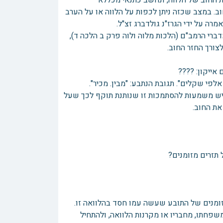
 החוב של הלווה, ונחשב כתנאי מכללא
ב. במצב שכזה ניתן לכפות על הלווה או על הערב
מרה על ידי הגרז"נ גולדברג זצ"ל.
ברי הרמב"ם (הלכות מלוה ולוה פרק ב הלכה ד),
צורך החזר החוב.
אייקון: ????
לפי שקלים". תגובת הנתבע: "מבין. מכיר".
 יש משמעות להסתמכות זו שנותנת תוקף לכך שעל
את החוב.
תזרים מזומנים?
זומנים של התובע שעשה עמו חסד בהלוואה זו.
חתו, מחבריו או מקרנות הלוואה, ולהתחיל