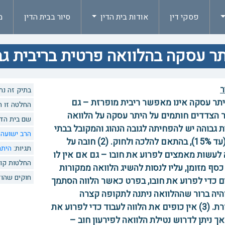
פסקי דין
אודות בית הדין
סיור בבית הדין
מ
ר עסקה בהלוואה פרטית בריבית גבוהה 
ר
בתיק זה נתנו 1 החל
 היתר עסקה אינו מאפשר ריבית מופרזת – גם
החלטה זו הוזכרה 0 פעמים
הצדדים חותמים על היתר עסקה על הלוואה
שם בית הדי
ת גבוהה יש להפחיתה לגובה הנהוג והמקובל בבתי
הרב ישועה 
הדין (עד 15%), בהתאם להלכה ולחוק. (2) חובה על
תגיות:
הית
 לעשות מאמצים לפרוע את חובו – גם אם אין לו
החלטות קו
כסף מזומן, עליו לנסות להשיג הלוואה ממקורות
חוקים שהוז
 כדי לפרוע את חובו, בפרט כאשר הלווה הסתמך
והיה ברור שההלוואה ניתנה לתקופה קצרה
ומוגדרת. (3) אין כופים את הלווה לעבוד כדי לפרוע את
 אך ניתן לדרוש נטילת הלוואה לפירעון חוב –