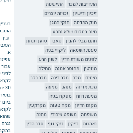
תיק 84097
התחייבות למכר
התיישנות
זיכיון ורישיון
זכויות יוצרים
חוק המדינה
חוקי המגן
בעניין
התובע
חיוב בסכום שלא נתבע
ובין
חתם מבלי להבין
טאבו
טוען ונטען
הנתבע
טענת השטאה
ליקויי בניה
א. 
לפנים משורת הדין
לשון הרע
עניינו
עבור ה
מוניטין
מחוסר אמנה
מחילה
מיסים
מכר
מכר דירה
מכר רכב
לקראת 
מכת מדינה
מנהג
מניעה
30 יום.
מניעת רווח
מפקח בניה
ביום *
מקום הדיון
מקח טעות
מקרקעין
לקראת
משפחה
משפט ציבורי
מתנה
שהוא 
נגרם ל
נאמנות
נזיקין
נזקי גוף
סדר הדין