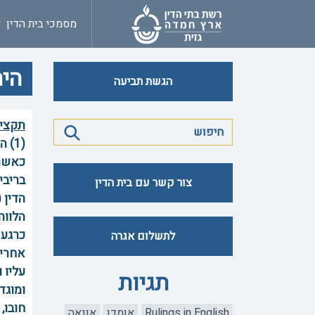
מסמכי בית הדין
הית
הגשת תביעה
תקצי
(1)
כאשר 
בריבי
צור קשר עם בית הדין
הלווה
כרגע 
לתשלום אגרה
אחרים
עליו 
תגיות
חובו,
Rulings in English
אומדן
אונאה