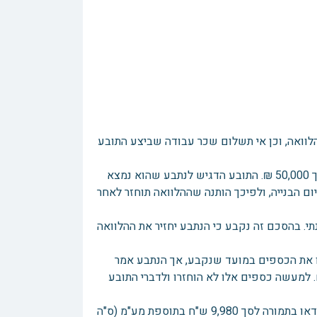
ההלוואה, וכן אי תשלום שכר עבודה שביצע התובע
לפני כשלושה חודשים פנה הנתבע לתובע בבקשה לקבל הלוואה כספית בסך 50,000 ₪. התובע הדגיש לנתבע שהוא נמצא
ום הבנייה, ולפיכך הותנה שההלוואה תוחזר לאחר
*********חתמו הצדדים על היתר עסקה עם רווח (ריבית) של 48% שנתי. בהסכם זה נקבע כי הנתבע יחזיר את ההלוואה
לו את הכספים במועד שנקבע, אך הנתבע אמר
. למעשה כספים אלו לא הוחזרו ולדברי התובע
במקביל, ביקש הנתבע מהתובע שיכין לו מספר עבודות בתחום הגרפיקה והוידאו בתמורה לסך 9,980 ש"ח בתוספת מע"מ (ס"ה