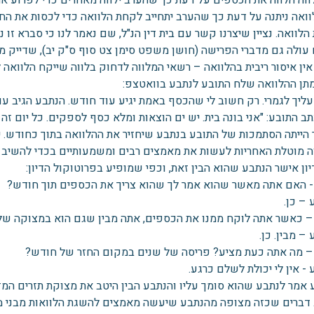
וה הלווה את הכספים על דעת כך שהערב ילווה מאחרים כדי לפרוע את
ואה ניתנה על דעת כך שהערב יתחייב לקחת הלוואה כדי לכסות את החו
לוואה. נציין שיצרנו קשר עם בית דין הנ"ל, שם נאמר לנו כי סברא זו נא
 עולה גם מדברי הפרישה (חושן משפט סימן צט סוף ס"ק יב), שדייק מד
ן איסור ריבית בהלוואה – רשאי המלווה לדחוק בלווה שייקח הלוואה ל
מתן ההלוואה שלח התובע לנתבע בוואטצפ:
ליך לגמרי. רק חשוב לי שהכסף באמת יגיע עוד חודש. הנתבע הגיב עם 
ב התובע: "אני בונה בית. יש ים הוצאות ומלא כסף לספקים. כל יום זה א
 הייתה הסתמכות של התובע בנתבע שיחזיר את ההלוואה בתוך כחודש.
ה מוטלת האחריות לעשות את מאמצים רבים ומשמעותיים בכדי להשיב 
ון אישר הנתבע שהוא הבין זאת, וכפי שמופיע בפרוטוקול הדיון:
- האם אתה מאשר שהוא אמר לך שהוא צריך את הכספים תוך חודש?
– כן.
– כאשר אתה לוקח ממנו את הכספים, אתה מבין שגם הוא במצוקה של 
– מבין. כן.
– מה אתה כעת מציע? פריסה של שנים במקום החזר של חודש?
- אין לי יכולת לשלם כרגע.
 אמר לנתבע שהוא סומך עליו והנתבע הבין היטב את מצוקת תזרים המ
דברים שכזה מצופה מהנתבע שיעשה מאמצים להשגת הלוואות מבני משפ