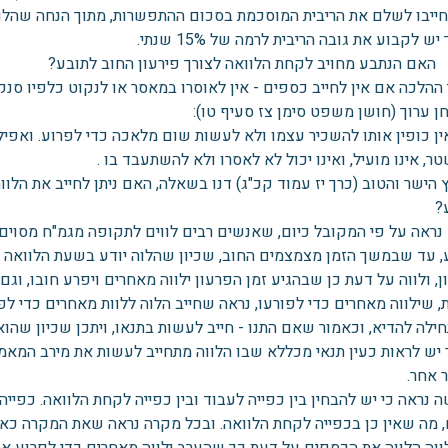
לחייבו לשלם את הריבית המוסכמת בסכום ההתפשרות, מתוך הנחה שהלוו
ש לקבוע את גובה הריבית לרמה של 15% שנתי.
ם הנתבע מחויב לקחת הלוואה לצורך פירעון החוב לתובע?
 ההלכה אם אין לחייב כספים - אין לאוסרו במאסר או לנקוט כלפיו סנק
ן ערוך (חושן משפט סימן צז סעיף טו):
ין כופין אותו להשכיר עצמו ולא לעשות שום מלאכה כדי לפרוע. ואפיל
ר, אינו מועיל, ואינו יכול לא לאסרו ולא להשתעבד בו .
הישר והטוב (כרך יז עמוד קכ"ג) דנו בשאלה, האם ניתן לחייב את הלו
?
נראה על פי המקובל כיום, שאנשים רבים לווים לתקופה מגמ"ח מסוים 
, עד שבמשך הזמן מצמצמים החוב, שכיון שהלוה יודע בשעת הלוואה ש
, ולווה על דעת כן שבהגיע זמן הפרעון ילווה מאחרים ויפרע חובו, וגם
 שילווה מאחרים כדי לפורעו, נראה שחייב הלוה ללוות מאחרים כדי לפר
ילה להדיא, וכאמור שאם התנו - חייב לעשות בתנאו, ויתכן שכיון שהוא 
 יש לראות כעין תנאי מכללא שבו הלווה מתחייב לעשות את מירב המאמצ
 אחר.
נראה כי יש להבחין בין כפייה לעבוד ובין כפייה לקחת הלוואה. כפיי
 מה שאין כן בכפייה לקחת הלוואה. ובכל מקרה נראה שאת המקרה כאן 