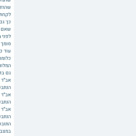
שהמלו
שההלו
לקחת ה
כך גם
שאם אי
לפני 
סומך ע
עוד כת
כלומר
המלוו
גם בדי
אב"ד 
הנתבע 
אב"ד 
הנתבע 
אב"ד 
הנתבע 
התובע
במצב 