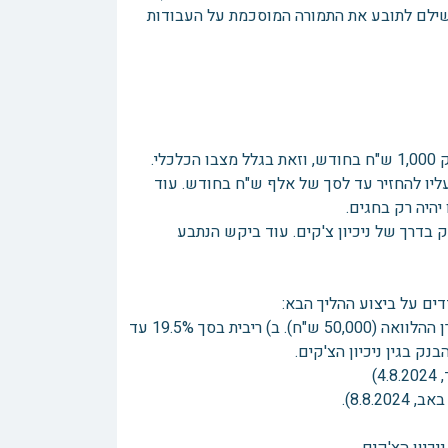
ע לא שילם לתובע את התמורה המוסכמת על העבודות
הנתבע מאשר את החובות הנ"ל, אלא שהוא מבקש לפרוס את החוב ולשלם רק 1,000 ש"ח בחודש, וזאת בגלל מצבו הכלכלי.
עליו להחזיר עד לסך של אלף ש"ח בחודש. עוד
היה רק בחגים.
בדרך של ניכיון צ'קים. עוד ביקש הנתבע
1. הנתבע יעביר לתובע 24 צ'קים שיכללו את הסכומים הבאים: א) סך קרן ההלוואה (50,000 ש"ח). ב) ריבית בסך 19.5% עד