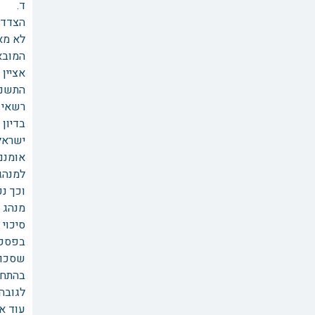
ד. הי
המובא
רשאי ב
בדיון
ישראל היה 4.5%, כאמור על פי החוק ניתן להוסיף ע
אומנם 
למנהג 
וכך נכתב ב
סיכוי
בהתחש
לגובה 15%
עוד אצ