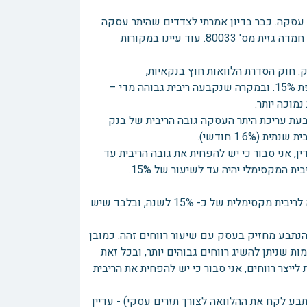
ל הלוואה בסך 50,000 ש"ח עם ריבית שנתית של 48% בהיתר עסקה. כבר בדיון אמרתי לצדדים שהיתר עסקה
לא מאפשר ריבית כה גבוהה. למקורות עיינו בדברים שכתבנו בפסק הדין ארץ חמדה גזית מס' 80033. עוד עיינו במקורות
שנ"ג-1993; השם הקודם של החוק: חוק הסדרת הלוואות חוץ בנקאיות,
התשנ"ג-1993) אסור לתת הלוואה עם ריבית גבוהה מריבית בנק ישראל בתוספת 15%. ובמקרה שנקבעה ריבית גבוהה מדי –
מוכה יותר.
 בעת עריכת היתר העסקה גובה הריבית של בנק
, אני סבור כי יש להפחית את גובה הריבית עד
 המקסימלי יהיה עד לשיעור של 15%.
מנהג חלק מבתי הדין, כפי שהוא ידוע לנו, להגביל ריבית במסגרת היתר עיסקא לריבית מקסימלית של כ- 15% לשנה, ובלבד שיש
ע כי ניתן לקבוע שיעור ריבית עד לגובה 15% ובתנאי שהנתבע מחזיק בעסק עם שיעור רווחים זהה. כמובן
ומקומות שניתן להשיג רווחים גבוהים יותר, ובכל זאת
ר רווחים, אני סבור כי יש להפחית את הריבית
בע לקח את ההלוואה לצורך תזרים עסקי) - עדיין