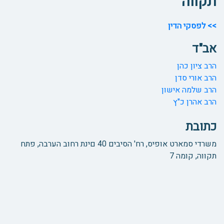
תקווה
>> לפסקי הדין
אב"ד
הרב ציון כהן
הרב אורי סדן
הרב שלמה אישון
הרב אהרן כ"ץ
כתובת
משרדי סמארט אופיס, רח' הסיבים 40 םינת רחוב הערבה, פתח
תקווה, קומה 7