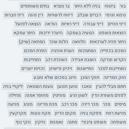
בור
ביטוח
בניה ללא היתר
בר מצרא
בתים משותפים
גרמא וגרמי
דברים שבלב
דיווח לרשויות
דין נהנה
דיני חברות
דיני חוזים
דיני עבודה
דיני ראיות
הודאה
הוצאה לפועל
הוצאות משפט
הטעיה בעסקה
היעדר יריבות
היתר עסקא
היתר פניה לערכאות
הלוואה
הלנת שכר
המחאה (שיק)
הסכם בכפייה
הסתמכות
הערת אזהרה
הפרת הסכם
הקדש וצדקה
השבת אבידה
השכרת רכב
התחייבות
התחייבות למכר
התיישנות
זיכיון ורישיון
זכויות יוצרים
חוק המדינה
חוקי המגן
חיוב בסכום שלא נתבע
חתם מבלי להבין
טאבו
טוען ונטען
טענת השטאה
ליקויי בניה
לפנים משורת הדין
לשון הרע
מוניטין
מחוסר אמנה
מחילה
מיסים
מכר
מכר דירה
מכר רכב
מכת מדינה
מנהג
מניעה
מניעת רווח
מפקח בניה
מקום הדיון
מקח טעות
מקרקעין
משפחה
משפט ציבורי
מתנה
נאמנות
נזיקין
נזקי גוף