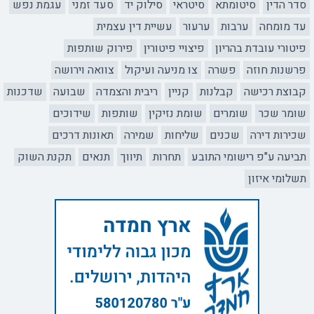
סדר הדין
סיטומתא
סיטראי
סילוק יד
סעד זמני
עגמת נפש
עד מומחה
ערבות
ערעור
עשיית דין עצמית
פיטורי עובדת בהריון
פיצויי פיטורין
פירוק שותפות
פרשנות חוזה
פשרה
צו מניעה ועיקול
צוואה וירושה
קבוצת רכישה
קבלנות
קניין
ריבית והצמדה
שבועה
שדכנות
שומר שכר
שומרים
שומת נזיקין
שותפות
שידוכים
שכירות דירה
שכנים
שליחות
שמירה
תאונות דרכים
תביעה ע"פ רישומי התובע
תחרות
תיווך
תנאים
תקנת השוק
תשלומי איזון