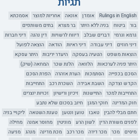
תגיות
Rulings in English
אומדן
אונאה
אחריות למוצר
אסמכתא
בור
ביטוח
בניה ללא היתר
בר מצרא
בתים משותפים
גרמא וגרמי
דברים שבלב
דיווח לרשויות
דין נהנה
דיני חברות
דיני חוזים
דיני עבודה
דיני ראיות
הודאה
הוצאה לפועל
הוצאות משפט
הטעיה בעסקה
היעדר יריבות
היתר עסקא
היתר פניה לערכאות
הלוואה
הלנת שכר
המחאה (שיק)
הסכם בכפייה
הסתמכות
הערת אזהרה
הפרת הסכם
הקדש וצדקה
השבת אבידה
השכרת רכב
התחייבות
התחייבות למכר
התיישנות
זיכיון ורישיון
זכויות יוצרים
חוק המדינה
חוקי המגן
חיוב בסכום שלא נתבע
חתם מבלי להבין
טאבו
טוען ונטען
טענת השטאה
ליקויי בניה
לפנים משורת הדין
לשון הרע
מוניטין
מחוסר אמנה
מחילה
מיסים
מכר
מכר דירה
מכר רכב
מכת מדינה
מנהג
מניעה