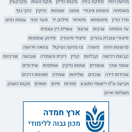
מניעת רווח
מפקח בניה
מקום הדיון
מקח טעות
מקרקעין
משפחה
משפט ציבורי
מתנה
נאמנות
נזיקין
נזקי גוף
סדר הדין
סיטומתא
סיטראי
סילוק יד
סעד זמני
עגמת נפש
עד מומחה
ערבות
ערעור
עשיית דין עצמית
פיטורי עובדת בהריון
פיצויי פיטורין
פירוק שותפות
פרשנות חוזה
פשרה
צו מניעה ועיקול
צוואה וירושה
קבוצת רכישה
קבלנות
קניין
ריבית והצמדה
שבועה
שדכנות
שומר שכר
שומרים
שומת נזיקין
שותפות
שידוכים
שכירות דירה
שכנים
שליחות
שמירה
תאונות דרכים
תביעה ע"פ רישומי התובע
תחרות
תיווך
תנאים
תקנת השוק
תשלומי איזון