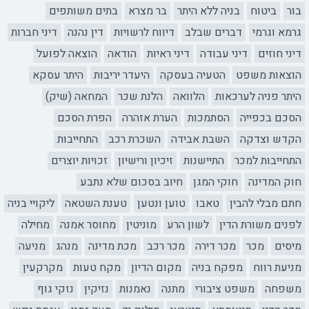
בור
ביטוח
בניה ללא היתר
בר מצרא
בתים משותפים
גרמא וגרמי
דברים שבלב
דיווח לרשויות
דין נהנה
דיני חברות
דיני חוזים
דיני עבודה
דיני ראיות
הודאה
הוצאה לפועל
הוצאות משפט
הטעיה בעסקה
היעדר יריבות
היתר עסקא
היתר פניה לערכאות
הלוואה
הלנת שכר
המחאה (שיק)
הסכם בכפייה
הסתמכות
הערת אזהרה
הפרת הסכם
הקדש וצדקה
השבת אבידה
השכרת רכב
התחייבות
התחייבות למכר
התיישנות
זיכיון ורישיון
זכויות יוצרים
חוק המדינה
חוקי המגן
חיוב בסכום שלא נתבע
חתם מבלי להבין
טאבו
טוען ונטען
טענת השטאה
ליקויי בניה
לפנים משורת הדין
לשון הרע
מוניטין
מחוסר אמנה
מחילה
מיסים
מכר
מכר דירה
מכר רכב
מכת מדינה
מנהג
מניעה
מניעת רווח
מפקח בניה
מקום הדיון
מקח טעות
מקרקעין
משפחה
משפט ציבורי
מתנה
נאמנות
נזיקין
נזקי גוף