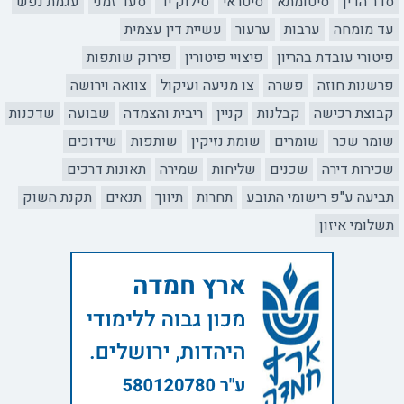
סדר הדין
סיטומתא
סיטראי
סילוק יד
סעד זמני
עגמת נפש
עד מומחה
ערבות
ערעור
עשיית דין עצמית
פיטורי עובדת בהריון
פיצויי פיטורין
פירוק שותפות
פרשנות חוזה
פשרה
צו מניעה ועיקול
צוואה וירושה
קבוצת רכישה
קבלנות
קניין
ריבית והצמדה
שבועה
שדכנות
שומר שכר
שומרים
שומת נזיקין
שותפות
שידוכים
שכירות דירה
שכנים
שליחות
שמירה
תאונות דרכים
תביעה ע"פ רישומי התובע
תחרות
תיווך
תנאים
תקנת השוק
תשלומי איזון