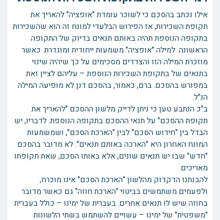
אילו נכתב בהסכם כי לשוכר עומדת "אופציה" להאריך את
תקופת השכירות, אז הפירוש הבלעדי למונח זה הוא שהשכירות
בתקופה הנוספת תהיה באותם תנאים בדיוק של התקופה
הראשונה. למילה "אופציה" משמעות ייחודית ומוגדרת. כאשר
מוזכרת המילה הזו והצדדים מסכימים על כך שיהיה שינוי
בתנאים של בתקופת השכירות הנוספת – עליהם לציין זאת
במפורש בהסכם. ברם, כאמור, בהסכם דנן לא מופיעה המילה
הנ"ל.
ב"כ הנתבע טען כי ניתן לדייק מלשון ההסכם "להאריך את
תקופת ההסכם" על תנאי ההסכם בתקופה הנוספת. לדבריו, יש
הבדל בין "חידוש הסכם" לבין "הארכת הסכם", ושמשמעות
המונח האחרון היא "הארכה באותם תנאים". לא מדובר בהסכם
"חדש" שבו יש תנאים שונים, אלא באותו הסכם, שאת תקופתו
מאריכים.
להבנתנו הדקדוק מהלשון "הארכת הסכם" אינו מוכרח,
ולפעמים משתמשים בביטוי "הארכת חוזה" גם כאשר מדובר
בחוזה שיש לו תנאים אחרים. בעברית של ימינו – כולל בעברית
"משפטית" של ימינו – עשויים להשתמש בשתי הלשונות