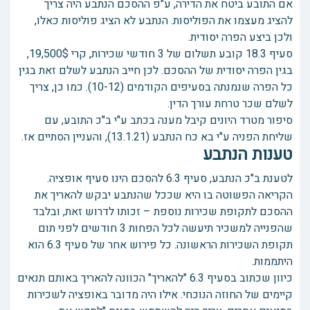
אם התובע ביטח את הדירה, ע"פ ההסכם הנתבע היה צריך
להציג מעצמו את הפוליסות. הנתבע לא הציג פוליסות כאלו,
ולכן ביצע הפרה יסודית.
סעיף 18.3 קובע תשלום של 3 חודשי שכירות, קרי 19,500$,
בגין הפרה יסודית של ההסכם. לכן חייב הנתבע לשלם זאת בגין
כל הפרה שנמנתה בסעיפים הקודמים (10-12). כמו כן, צריך
לשלם שכר טרחת עורך הדין.
סיפור מטרד היונים קיבל מענה בכתב ע"י ב"כ התובע, עם
שליחת הפניה ע"י בא כח הנתבע (13.1.21), והעניין הסתיים אז.
טענות הנתבע
לטענת ב"כ הנתבע, סעיף 6.3 להסכם הינו סעיף אופציה.
הקריאה הפשוטה בו היא שככל שהנתבע יבקש להאריך את
ההסכם לתקופת שכירות נוספת – זכותו לדרוש זאת, ובלבד
שהפנייה למשכיר תיעשה לכל הפחות 3 חודשים לפני תום
תקופת השכירות הראשונה. כל פירוש אחר של סעיף 6.3 הוא
היתממות.
כיוון שכתוב בסעיף 6.3 "להאריך" הכוונה להאריך באותם תנאים
קיימים של החוזה הנוכחי. אילו היה מדובר באופציה לשכירות