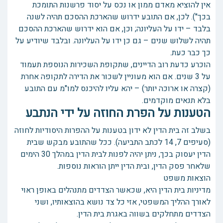
אין להוציא מאדם ממון או נכס על יסוד פרשנות התומכת
בכך"). לכן, אם התובע ידרוש שהארכת ההסכם תהיה לשנה
בלבד – ידו על העליונה; וכן, אם הוא ידרוש שהארכת ההסכם
תהיה לשלוש שנים – גם כן ידו על העליונה. ובלבד שיודיע על
כך כבר כעת.
הוכרע כדעת רוב הדיינים, שתקופת השכירות הנוספת תעמוד
על 3 שנים. אם הוא מעוניין לשכור את הדירה לתקופה אחרת
(קצרה או ארוכה יותר) – יהא עליו להיכנס למו"מ עם התובע
בלא תנאים מוקדמים.
הטענות על הפרת החוזה על ידי הנתבע
בשלב זה בית הדין לא ידון בטענות על ההפרות היסודיות לחוזה
(סעיפים 7, 14 לכתב התביעה). ככל שהתובע מבקש שבית
הדין יעסוק בכך, ניתן יהיה לפנות לבית הדין במהלך 30 הימים
שלאחר פסק הדין, ובית הדין ייתן הוראות נוספות.
הוצאות משפט
מדיניות בית הדין היא, שכאשר הצדדים מתנהלים באופן ראוי
לאורך ההליך המשפטי, אזי כל צד נושא בהוצאותיו, ושני
הצדדים מתחלקים בשווה באגרת בית הדין.