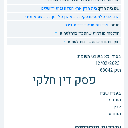
החלטה זו הוזכרה 0 פעמים בהחלטות אחרות.
שם בית הדין:
בית הדין ארץ חמדה גזית ירושלים
הרב אבי קלמנטינובסקי,
הרב אהרן פלדמן,
הרב שגיא מזוז
תגיות:
פרשנות חוזה
שכירות דירה
החלטות קודמות שהוזכרו בהחלטה זו
חוקי התורה שהוזכרו בהחלטה זו
בס"ד, כא בשבט תשפ"ג
12/02/2023
תיק 83042
פסק דין חלקי
בעניין שבין
התובע
לבין
הנתבע
עובדות מוסכמות