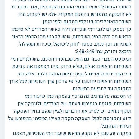
לשוכר הזכות להישאר בתנאי ההסכם הקודמים, אם הזכות הזו
לא הוענקה במפורש בהסכם המקורי. אלא יש לקבוע מהו
השכר הראוי לדירה כזו לפי המקום ולפי הזמן.
כך נפסק גם לגבי דמי שכירות דירה כאשר הצדדים לא סיכמו
מראש מה יהיה מחיר השכירות, שיש לקבוע מהו המחיר הראוי
לשכירות. וכך נכתב בספר "חוק לישראל: שכירות ושאילה",
מיכאל ויגודה, עמ' 248-249:
המשפט העברי סבור גם הוא, שבהעדר הסכם, משתלמים דמי
השכירות הראויים. אולם, שלא כחוק, אינו מצמצם את קביעת
דמי השכירות הראויים לשעת כריתת החוזה בלבד, אלא דמי
השכירות הראויים יחושבו על פי עדכון ערך השכירות לכל אורך
התקופה עד לתביעת התשלום...
אי הסכמה על מרכיב כה מרכזי בעסקה כמו שיעור דמי
השכירות, פוגמת בגמירות דעתם של הצדדים, ולעסקה אין
תוקף מחייב. יש לסייג את הדברים ולציין שאם מחיר העסקה
ידוע ומפורסם לכול, העסקה תקפה כאילו הסכימו במפורש על
המחיר המקובל...
במקרה זה, שבו לא נקבע מראש שיעור דמי השכירות, מצאנו