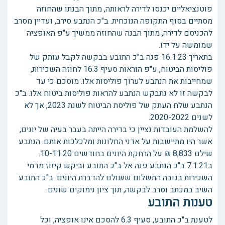
פוטנציאליים יכנסו לדירה לראותה, מתוך הבנתו שהחוזה
מסתיים בסוף התקופה הנוכחית. ב"כ הנתבע סירב, ועדיין מסרב
להכניסם לדירה, מתוך הבנה שהחוזה ממשיך ע"פ האופציה
שמומשה על ידו.
בתאריך 16.1.23 פנה ב"כ התובע בבקשה לקבל עותק של
פוליסות הביטוח, ע"פ הוראות סעיף 16.3 לחוזה השכירות,
שמחייבות את הנתבע לערוך פוליסות אלו. מוסכם כי עד
לבקשה זו לא נתבקש הנתבע להראות פוליסות ביטוח אלו. ב"כ
הנתבע שלח העתק של פוליסת הביטוח לשנת 2023, אך לא
לשנים 2020-2022.
להשלמת העובדות נציין כי בדירה הייתה בעבר בעיה של יונים,
אשר היו מתיישבות על אדני החלונות ומלכלכות אותם. הנתבע
שילם 8,833 ₪ על הרחקת היונים בחודשים 10-11.20.
ב7.1.21 ב"כ הנתבע פנה אל ב"כ התובע וביקש קיזוז מדמי
השכירות בגובה התשלום ששולם להדברת היונים. ב"כ התובע
השיב במכתב וסרב לבקשה, תוך ציון נימוקים שונים.
טענות התובע
לטענת ב"כ התובע, סעיף 6.3 להסכם אינו אופציה, וכל