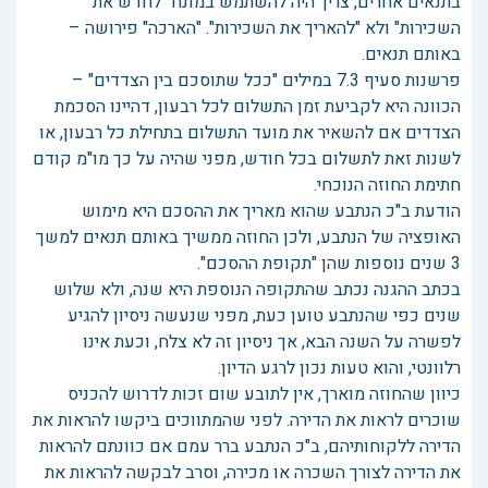
בתנאים אחרים, צריך היה להשתמש במונח "לחדש את
השכירות" ולא "להאריך את השכירות". "הארכה" פירושה –
באותם תנאים.
פרשנות סעיף 7.3 במילים "ככל שתוסכם בין הצדדים" –
הכוונה היא לקביעת זמן התשלום לכל רבעון, דהיינו הסכמת
הצדדים אם להשאיר את מועד התשלום בתחילת כל רבעון, או
לשנות זאת לתשלום בכל חודש, מפני שהיה על כך מו"מ קודם
חתימת החוזה הנוכחי.
הודעת ב"כ הנתבע שהוא מאריך את ההסכם היא מימוש
האופציה של הנתבע, ולכן החוזה ממשיך באותם תנאים למשך
3 שנים נוספות שהן "תקופת ההסכם".
בכתב ההגנה נכתב שהתקופה הנוספת היא שנה, ולא שלוש
שנים כפי שהנתבע טוען כעת, מפני שנעשה ניסיון להגיע
לפשרה על השנה הבא, אך ניסיון זה לא צלח, וכעת אינו
רלוונטי, והוא טעות נכון לרגע הדיון.
כיוון שהחוזה מוארך, אין לתובע שום זכות לדרוש להכניס
שוכרים לראות את הדירה. לפני שהמתווכים ביקשו להראות את
הדירה ללקוחותיהם, ב"כ הנתבע ברר עמם אם כוונתם להראות
את הדירה לצורך השכרה או מכירה, וסרב לבקשה להראות את