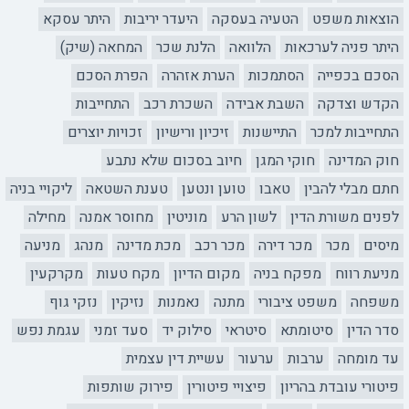
הוצאות משפט
הטעיה בעסקה
היעדר יריבות
היתר עסקא
היתר פניה לערכאות
הלוואה
הלנת שכר
המחאה (שיק)
הסכם בכפייה
הסתמכות
הערת אזהרה
הפרת הסכם
הקדש וצדקה
השבת אבידה
השכרת רכב
התחייבות
התחייבות למכר
התיישנות
זיכיון ורישיון
זכויות יוצרים
חוק המדינה
חוקי המגן
חיוב בסכום שלא נתבע
חתם מבלי להבין
טאבו
טוען ונטען
טענת השטאה
ליקויי בניה
לפנים משורת הדין
לשון הרע
מוניטין
מחוסר אמנה
מחילה
מיסים
מכר
מכר דירה
מכר רכב
מכת מדינה
מנהג
מניעה
מניעת רווח
מפקח בניה
מקום הדיון
מקח טעות
מקרקעין
משפחה
משפט ציבורי
מתנה
נאמנות
נזיקין
נזקי גוף
סדר הדין
סיטומתא
סיטראי
סילוק יד
סעד זמני
עגמת נפש
עד מומחה
ערבות
ערעור
עשיית דין עצמית
פיטורי עובדת בהריון
פיצויי פיטורין
פירוק שותפות