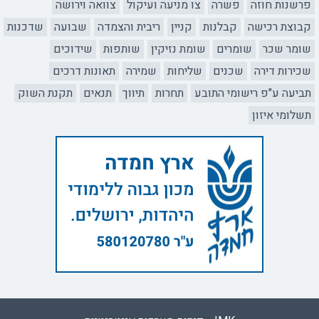
פרשנות חוזה
פשרה
צו מניעה ועיקול
צוואה וירושה
קבוצת רכישה
קבלנות
קניין
ריבית והצמדה
שבועה
שדכנות
שומר שכר
שומרים
שומת נזיקין
שותפות
שידוכים
שכירות דירה
שכנים
שליחות
שמירה
תאונות דרכים
תביעה ע"פ רישומי התובע
תחרות
תיווך
תנאים
תקנת השוק
תשלומי איזון