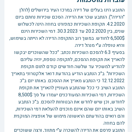
התובע הינו בעלים של דירה במרכז העיר בירושלים (להלן
"הדירה"). הנתבע שכר את הדירה. הסכם שכירות נחתם ביום
4.2.2020. תקופת השכירות כמפורט בחוזה הינה לכשלוש
שנים, בין 20.2.2020 עד 30.3.2023. דמי השכירות הינם
6,500$ לחודש. במשך רוב התקופה הדירה לא הייתה בשימוש,
והיא טופלה ע"י מנהל דירה.
בסעיף 6.3 להסכם השכירות נכתב: "ככל שהשוכרים יבקשו
להאריך את תקופת ההסכם, לתקופה נוספת, יהיה עליהם
להודיע למשכיר עד שלשה חודשים קודם לתום תקופת
השכירות". ב"כ הנתבע הודיע בהודעת דואר אלקטרוני בתאריך
12.12.2022 כי הנתבע מאריך את ההסכם. באותו יום ב"כ
התובע השיב כי ככל שהנתבע מעוניין להאריך את תקופת
השכירות, דמי השכירות המעודכנים יעמדו על סך 8,500$
לחודש, וכן שיש לחדש את הבטוחות להסכם. ב"כ הנתבע
השיב באותו יום שהם אינם מוכנים להעלאת דמי השכירות,
והם רואים בהודעתם הראשונה מימוש של אופציה המוקנית
להם בחוזה.
התובע פרסם את הדירה להשכרה ע"י מתווך, ורצה ששוכרים