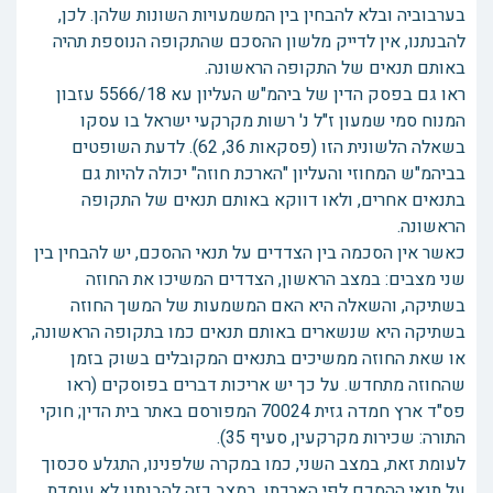
בערבוביה ובלא להבחין בין המשמעויות השונות שלהן. לכן,
להבנתנו, אין לדייק מלשון ההסכם שהתקופה הנוספת תהיה
באותם תנאים של התקופה הראשונה.
ראו גם בפסק הדין של ביהמ"ש העליון עא 5566/18 עזבון
המנוח סמי שמעון ז"ל נ' רשות מקרקעי ישראל בו עסקו
בשאלה הלשונית הזו (פסקאות 36, 62). לדעת השופטים
בביהמ"ש המחוזי והעליון "הארכת חוזה" יכולה להיות גם
בתנאים אחרים, ולאו דווקא באותם תנאים של התקופה
הראשונה.
כאשר אין הסכמה בין הצדדים על תנאי ההסכם, יש להבחין בין
שני מצבים: במצב הראשון, הצדדים המשיכו את החוזה
בשתיקה, והשאלה היא האם המשמעות של המשך החוזה
בשתיקה היא שנשארים באותם תנאים כמו בתקופה הראשונה,
או שאת החוזה ממשיכים בתנאים המקובלים בשוק בזמן
שהחוזה מתחדש. על כך יש אריכות דברים בפוסקים (ראו
פס"ד ארץ חמדה גזית 70024 המפורסם באתר בית הדין; חוקי
התורה: שכירות מקרקעין, סעיף 35).
לעומת זאת, במצב השני, כמו במקרה שלפנינו, התגלע סכסוך
על תנאי ההסכם לפי הארכתו. במצב כזה להבנתנו לא עומדת