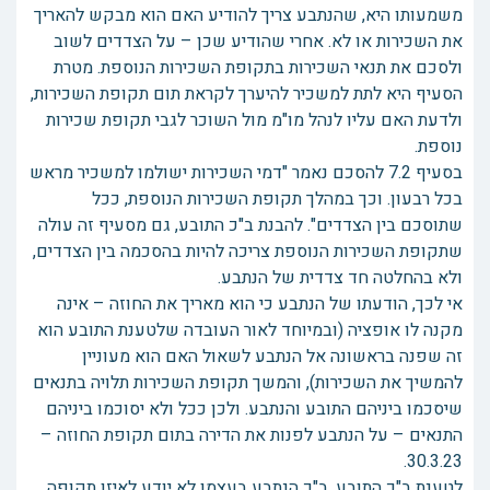
משמעותו היא, שהנתבע צריך להודיע האם הוא מבקש להאריך
את השכירות או לא. אחרי שהודיע שכן – על הצדדים לשוב
ולסכם את תנאי השכירות בתקופת השכירות הנוספת. מטרת
הסעיף היא לתת למשכיר להיערך לקראת תום תקופת השכירות,
ולדעת האם עליו לנהל מו"מ מול השוכר לגבי תקופת שכירות
נוספת.
בסעיף 7.2 להסכם נאמר "דמי השכירות ישולמו למשכיר מראש
בכל רבעון. וכך במהלך תקופת השכירות הנוספת, ככל
שתוסכם בין הצדדים". להבנת ב"כ התובע, גם מסעיף זה עולה
שתקופת השכירות הנוספת צריכה להיות בהסכמה בין הצדדים,
ולא בהחלטה חד צדדית של הנתבע.
אי לכך, הודעתו של הנתבע כי הוא מאריך את החוזה – אינה
מקנה לו אופציה (ובמיוחד לאור העובדה שלטענת התובע הוא
זה שפנה בראשונה אל הנתבע לשאול האם הוא מעוניין
להמשיך את השכירות), והמשך תקופת השכירות תלויה בתנאים
שיסכמו ביניהם התובע והנתבע. ולכן ככל ולא יסוכמו ביניהם
התנאים – על הנתבע לפנות את הדירה בתום תקופת החוזה –
30.3.23.
לטענת ב"כ התובע, ב"כ הנתבע בעצמו לא יודע לאיזו תקופה