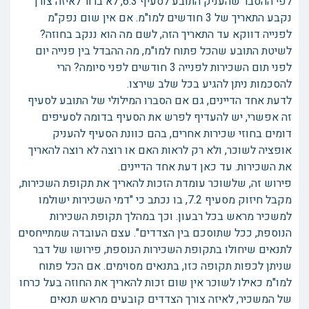
לפי ההסבר שהעניק התובע לסעיף 6.3, לא ברור לאיזה צורך
נקבע התאריך של 3 חודשים למו"מ. אם אין שום נפק"מ
לפנייה דווקא עד התאריך הזה, לשם מה הוא ננקב בחוזה?
לשיטת התובע שהכל פתוח למו"מ, מה ההבדל בין פנייה יום
לפני תום השכירות לפנייה 3 חודשים לפני סיומה? הרי
להסכמות ניתן להגיע בכל שלב שירצו.
לדעת אחד הדיינים, גם אם הסברו המילולי של התובע לסעיף
זה אפשרי, יש להעדיף לפרש את הסעיף בדומה לסעיפים
דומים בחוזי שכירות אחרים, בהם כוונת הסעיף להעניק
אופציה לשוכר, ולא רק לראות האם או רוצה לא רוצה להאריך
את השכירות. עד כאן דעת אחד הדיינים.
פירוש זה, שלשוכר עומדת הזכות להאריך את תקופת השכירות,
מקבל חיזוק מסעיף 7.2, בו נכתב כי "דמי השכירות ישולמו
למשכיר מראש בכל רבעון. וכך במהלך תקופת השכירות
הנוספת, ככל שתוסכם בין הצדדים". עצם העובדה שמתייחסים
לתנאים שיחולו בתקופת השכירות הנוספת, פירושו של דבר
שניתן לכפות תקופה כזו, בתנאים מסוימים. אם הכל פתוח
למו"מ כאילו לשוכר אין שום זכות להאריך את החוזה בעל כרחו
של המשכיר, לאיזה צורך הצדדים קובעים מראש תנאים