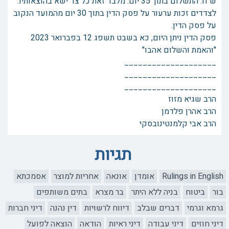
ש"ח. התשלום בתוך 35 יום. מלבד זאת כל צד ישא בהוצאותיו.
לצדדים זכות ערעור על פסק הדין בתוך 30 יום מהמועד הנקוב
על פסק הדין.
פסק הדין ניתן היום, כא בשבט תשפג 12 בפברואר 2023
"והאמת והשלום אהבו"
____________________
____________________
____________________
הרב שגיא מזוז
הרב אהרן פלדמן
הרב אבי קלמנטינובסקי
תגיות
Rulings in English
אומדן
אונאה
אחריות למוצר
אסמכתא
בור
ביטוח
בניה ללא היתר
בר מצרא
בתים משותפים
גרמא וגרמי
דברים שבלב
דיווח לרשויות
דין נהנה
דיני חברות
דיני חוזים
דיני עבודה
דיני ראיות
הודאה
הוצאה לפועל