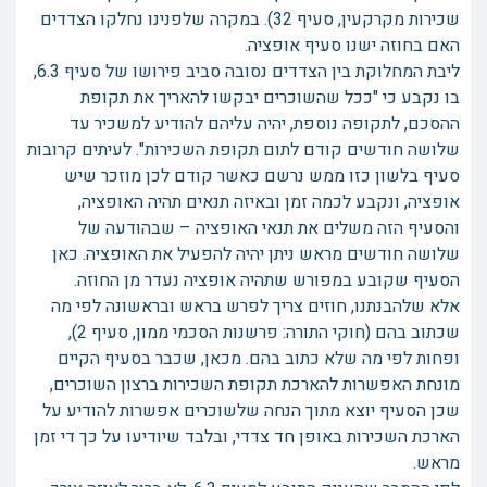
שכירות מקרקעין, סעיף 32). במקרה שלפנינו נחלקו הצדדים
האם בחוזה ישנו סעיף אופציה.
ליבת המחלוקת בין הצדדים נסובה סביב פירושו של סעיף 6.3,
בו נקבע כי "ככל שהשוכרים יבקשו להאריך את תקופת
ההסכם, לתקופה נוספת, יהיה עליהם להודיע למשכיר עד
שלושה חודשים קודם לתום תקופת השכירות". לעיתים קרובות
סעיף בלשון כזו ממש נרשם כאשר קודם לכן מוזכר שיש
אופציה, ונקבע לכמה זמן ובאיזה תנאים תהיה האופציה,
והסעיף הזה משלים את תנאי האופציה – שבהודעה של
שלושה חודשים מראש ניתן יהיה להפעיל את האופציה. כאן
הסעיף שקובע במפורש שתהיה אופציה נעדר מן החוזה.
אלא שלהבנתנו, חוזים צריך לפרש בראש ובראשונה לפי מה
שכתוב בהם (חוקי התורה: פרשנות הסכמי ממון, סעיף 2),
ופחות לפי מה שלא כתוב בהם. מכאן, שכבר בסעיף הקיים
מונחת האפשרות להארכת תקופת השכירות ברצון השוכרים,
שכן הסעיף יוצא מתוך הנחה שלשוכרים אפשרות להודיע על
הארכת השכירות באופן חד צדדי, ובלבד שיודיעו על כך די זמן
מראש.