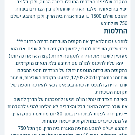
במקרה שלפנינו הצדדים התנהלו בצורה הגונה, ולכן כל צד
ישא בהוצאותיו, מלבד האגרה שתתחלק בין הצדדים בשווה.
התובע שילם 1500 ₪ עבור אגרת בית הדין, ולכן הנתבע ישלם
750 ₪ לתובע.
החלטות
לנתבע זכות להאריך את תקופת השכירות בדירה ברחוב ***
בירושלים, השייכת לתובע, למשך תקופה של 3 שנים. אם הוא
מעוניין לשכור את הדירה לתקופה אחרת (קצרה או ארוכה יותר)
– יהא עליו להיכנס למו"מ עם התובע בלא תנאים מוקדמים.
בתקופת השכירות הנוספת יחולו על הצדדים תנאי ההסכם
שחתמו בתאריך 12/02/2020, למעט תקופת השכירות, שיעור
שכר הדירה, ולמעט זה שהנתבע אינו זכאי להארכה נוספת של
תקופת השכירות.
באי כח הצדדים ינהלו מו"מ ויגיעו להסכמות על הדרך לחשב
את שכר הדירה הראוי. ככל והצדדים לא יצליחו להגיע להסכמות
– ניתן יהיה לפנות לבית הדין בתוך 30 יום מחתימת פסק הדין,
על מנת שיכריע במחלוקות שיישארו פתוחות.
הנתבע ישלם לתובע מחצית מאגרת בית הדין, סך הכל 750