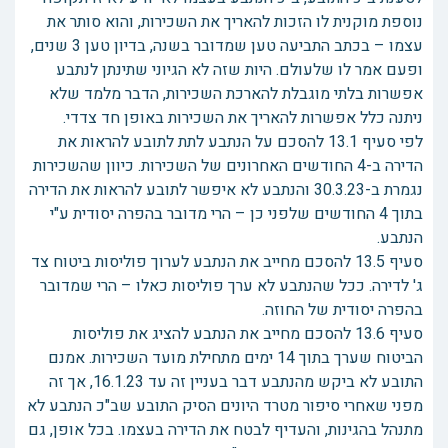
נוספת מוקנית לו הזכות להאריך את השכירות, והוא סותר את
עצמו – בכתב התביעה טען שמדובר בשנה, בדיון טען 3 שנים,
ופעם אמר לו שלעולם. היות שזה לא הגיוני שתינתן לנתבע
אפשרות בלתי מוגבלת להארכת השכירות, הדבר מלמד שלא
ניתנה כלל אפשרות להאריך את השכירות באופן חד צדדי.
לפי סעיף 13.1 להסכם על הנתבע לתת לתובע להראות את
הדירה ב-4 החודשים האחרונים של השכירות. כיוון שהשכירות
נגמרת ב-30.3.23 והנתבע לא איפשר לתובע להראות את הדירה
בתוך 4 החודשים שלפני כן – הרי מדובר בהפרה יסודית ע"י
הנתבע.
סעיף 13.5 להסכם מחייב את הנתבע לערוך פוליסות ביטוח צד
ג' לדירה. ככל שהנתבע לא ערך פוליסות כאלו – הרי שמדובר
בהפרה יסודית של החוזה.
סעיף 13.6 להסכם מחייב את הנתבע להציג את פוליסות
הביטוח שערך בתוך 14 ימים מתחילת מועד השכירות. אמנם
התובע לא ביקש מהנתבע דבר בעניין זה עד 16.1.23, אך זה
מפני שאחרי סיפור מטרד היונים הסיק התובע שב"כ הנתבע לא
מתנהל בהגינות, והעדיף לבטח את הדירה בעצמו. בכל אופן, גם