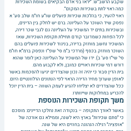
שקבע הרשב"ש: "יראו בני אדם הבקיאים בשומת השכירות
כמה ראוי לתת בשכירות המקום".
ראוי להעיר, כי בהלכות שכירות פועלים שו"ע חו"מ שלב סע' א
נפסק שיד השוכר על העליונה. ברם יש לחלק בין הדינים,
ובשכירות בתים יד המשכיר על העליונה גם לגבי שכר דירה,
לכל הפחות כשמדובר קודם תחילת תקופת השכירות, שאז
המשכיר נחשב מוחזק בדירה, בניגוד לשכירות פועלים בהם
השוכר מוחזק בכסף (מרדכי ב"מ סי' שפ"ז ונפסק ברמ"א חו"מ
סי' שי"ז סע' ב). ידו של המשכיר על העליונה כאן לומר שהוא
דורש דמי שכירות ראויים כמובן, ולא לקבוע מהם.
בית הדין סבור כי יהיה זה נכון שהצדדים יגיעו להסכמות באשר
לאופן שערוך מחיר הדירה הראוי לפי הנתונים הרלוונטיים היום.
ככל שהצדדים לא יצליחו להגיע לעמק השווה – בית הדין יוכל
להכריע במחלוקות שייוותרו.
משך תקופת השכירות הנוספת
באשר לאורך התקופה – בנקודה זאת נחלקו הדיינים: מוסכם
כי "סתם שכירות" בארץ היא לשנה, וממילא גם אורכה של
"אופציה" רגילה הנהוגה בחוזים היא של שנה.