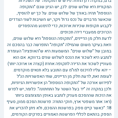
ברם, במקרה דנן החוזה פירש ש"התקופה" של השכירות
המקורית היא שלוש שנים. לכן, יש הגיון שגם "התקופה
הנוספת" תהיה באורך של שלוש שנים. על כך יש להוסיף,
שכאשר מדברים על נכס גדול ויקר, יש חשיבות לשני הצדדים
לקבוע תקופות שכירות ארוכות, כדי להימנע מההפסדים
הכרוכים ממעברי דירה תכופים.
לדעת חלק מן הדיינים, "התקופה הנוספת" היא שלוש שנים,
וזאת בעיקר משום שהמילה "תקופה" התפרשה כבר בהסכם זה
במובן של "שלוש שנים". המשמעות היא ש"האופציה" העומדת
לנתבע היא לשכור את הנכס לשלוש שנים בדווקא. אם הוא
מעוניין לשכור את הדירה לתקופה אחרת (קצרה או ארוכה יותר)
– יהא עליו להיכנס למו"מ עם התובע בלא תנאים מוקדמים.
לעומת זאת, לדעת חלק מן הדיינים, שתי האפשרויות הנ"ל
לפירוש אורכה של "התקופה הנוספת" הן אפשרויות הגיוניות,
ולכן במקרה זה "יד בעל השטר על התחתונה". כלומר, יש לפרש
את הזכות שההסכם מעניק לנתבע באופן המצומצם ביותר
(ראו: אתר משפטי ארץ, חוקי התורה: פרשנות הסכם ממון, סעיף
18: "כאשר קיים ספק בפרשנות ההסכם, ולא ניתן להכריע את
הספק בהתאם לכללי הפרשנות האמורים בפרקים הקודמים,