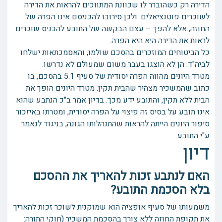
הדירה רק כשהוברר לו שכוונת המתווכים להראות את הדירה
לשוכרים פוטנציאלים. ולכן סירובו להכניסם אינו הפרה של
החוזה, אלא להפך – עצם הבקשה של התובע להכניס שוכרים
לראות את הדירה היא היא הפרה.
כל הביטוחים המוזכרים בהסכם שולמו, והאסמכתאות ישלחו
לביה"ד. הן לא הוצגו בעבר משום שמעולם לא נדרשו.
מטרד היונים מהווה הפרה יסודית של סעיף 5.1 בהסכם, בו
כתוב שהמשכיר מצהיר שהבית תקין. מטרד היונים הופך את
הבית ללא תקין, והתובע ידע מכך. בדיון אמר ב"כ הנתבע שהוא
אינו תובע על בסיס זה פיצוי על הפרה יסודית, ומטרתו באיזכור
סיפור היונים הייתה להראות שהתנהלותו הגונה, בניגוד לנאמר
ע"י התובע.
דיון
האם לנתבע זכות להאריך את ההסכם
בלא הסכמת התובע?
משמעותו של סעיף אופציה הוא שמוקנית לשוכר זכות להאריך
את תקופת החוזה ללא צורך בהסכמת המשכיר (חוקי התורה: