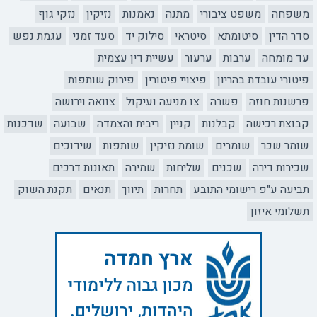
משפחה
משפט ציבורי
מתנה
נאמנות
נזיקין
נזקי גוף
סדר הדין
סיטומתא
סיטראי
סילוק יד
סעד זמני
עגמת נפש
עד מומחה
ערבות
ערעור
עשיית דין עצמית
פיטורי עובדת בהריון
פיצויי פיטורין
פירוק שותפות
פרשנות חוזה
פשרה
צו מניעה ועיקול
צוואה וירושה
קבוצת רכישה
קבלנות
קניין
ריבית והצמדה
שבועה
שדכנות
שומר שכר
שומרים
שומת נזיקין
שותפות
שידוכים
שכירות דירה
שכנים
שליחות
שמירה
תאונות דרכים
תביעה ע"פ רישומי התובע
תחרות
תיווך
תנאים
תקנת השוק
תשלומי איזון