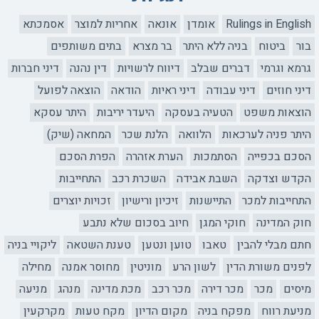
Rulings in English
אומדן
אונאה
אחריות למוצר
אסמכתא
בור
ביטוח
בניה ללא היתר
בר מצרא
בתים משותפים
גרמא וגרמי
דברים שבלב
דיווח לרשויות
דין נהנה
דיני חברות
דיני חוזים
דיני עבודה
דיני ראיות
הודאה
הוצאה לפועל
הוצאות משפט
הטעיה בעסקה
היעדר יריבות
היתר עסקא
היתר פניה לערכאות
הלוואה
הלנת שכר
המחאה (שיק)
הסכם בכפייה
הסתמכות
הערת אזהרה
הפרת הסכם
הקדש וצדקה
השבת אבידה
השכרת רכב
התחייבות
התחייבות למכר
התיישנות
זיכיון ורישיון
זכויות יוצרים
חוק המדינה
חוקי המגן
חיוב בסכום שלא נתבע
חתם מבלי להבין
טאבו
טוען ונטען
טענת השטאה
ליקויי בניה
לפנים משורת הדין
לשון הרע
מוניטין
מחוסר אמנה
מחילה
מיסים
מכר
מכר דירה
מכר רכב
מכת מדינה
מנהג
מניעה
מניעת רווח
מפקח בניה
מקום הדיון
מקח טעות
מקרקעין