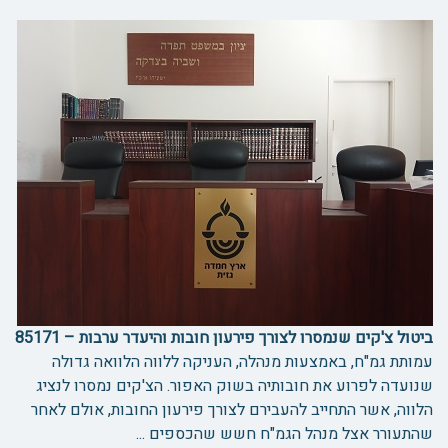
ביטול צ'קים שנמסרו לצורך פירעון חובות והיעדר ערבות – 85171
עמותת גמ"ח, באמצעות מנהלה, העניקה ללווה הלוואה גדולה
שנועדה לפרוע את חובותיה בשוק האפור. הצ'קים נמסרו לנציג
הלווה, אשר התחייב להעבירם לצורך פירעון החובות, אולם לאחר
שהתעורר אצל מנהל הגמ"ח חשש שהכספים ...