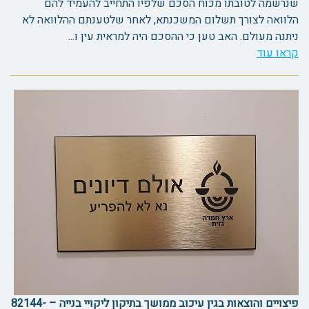
שנרשמה לטובתו מכוח הסכם שלפיו התחייב להעמיד להם
הלוואה לצורך תשלום המשכנתא, לאחר שלטענתם ההלוואה לא
ניתנה מעולם. האב טען כי ההסכם היה למראית עין ו...
קראו עוד
פיצויים והוצאות בגין עיכוב ממושך בתיקון ליקויי בנייה – 82144-