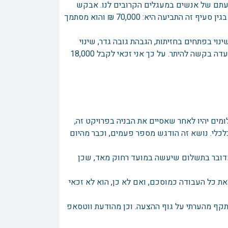
דיעתם של אנשים במעגלים הקרובים לנו. אבקש
מבית הדין לעצור זאת. התובע צרף צילומים של משפטים שכתב הנתבע נגדו. בגין סעיף זה התביעה היא: 70,000 ₪ והוא מסתמך
ינוי בפתחים בחזיתות, הגבהת גובה גדר, שינוי
מבואת כניסה לממ"ד, שינויים במדרגות ועוד. לצורך קבלת טופס 4 הגשתי לוועדה בקשה להיתר. על כך אני זכאי לקבל 18,000
ים יהיו לאחר שאסיים את הבניה בפרויקט זה,
כלכלי. נושא זה הודגש מספר פעמים, וכבר מהיום
פ ששלח לי התובע ב-11.12.22 שהוא מבין שמדובר בתשלום שיעשה במועד רחוק מאד, שכן
בוצע לאחר 5 שנים. ובתנאי שיעשה את כל העבודה כמוסכם, ואם לא כן, הוא לא זכאי
קף מהערתי על גוף ההצעה. וכן מהודעת ווטסאפ