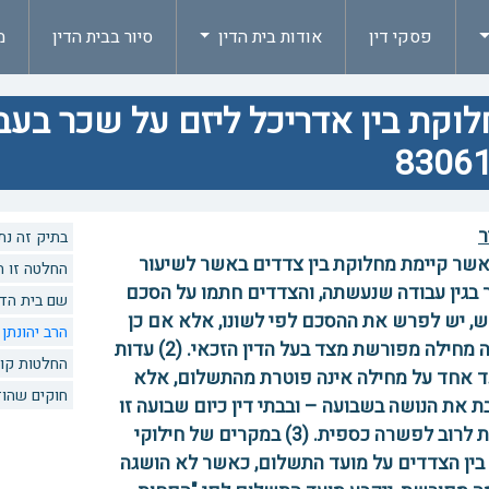
פסקי דין
אודות בית הדין
סיור בבית הדין
מ
וקת בין אדריכל ליזם על שכר בעב
83061
ר
בתיק זה נתנו 5 החלטות. לצפיה בהחלט
 כאשר קיימת מחלוקת בין צדדים באשר לשיעור
החלטה זו הוזכרה 0 פעמים
בגין עבודה שנעשתה, והצדדים חתמו על הסכם
שם בית הדי
, יש לפרש את ההסכם לפי לשונו, אלא אם כן
הרב יהונתן
הוכחה מחילה מפורשת מצד בעל הדין הזכאי. (2) עדות
החלטות קו
 אחד על מחילה אינה פוטרת מהתשלום, אלא
חוקים שהוז
ת את הנושה בשבועה – ובבתי דין כיום שבועה זו
מומרת לרוב לפשרה כספית. (3) במקרים של חילוקי
בין הצדדים על מועד התשלום, כאשר לא הושגה