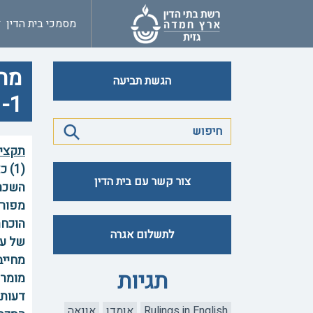
מסמכי בית הדין
מחל
הגשת תביעה
-1
תקצי
(1)
צור קשר עם בית הדין
השכר 
מפורש
לתשלום אגרה
של עד
מחייב
תגיות
דעות 
Rulings in English
אומדן
אונאה