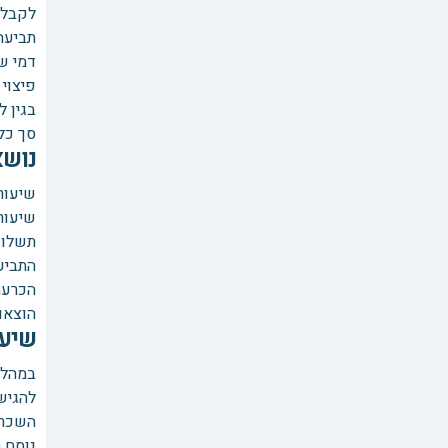
לקבלן
תביעה
דמי שכ
פיצוי בג
בגין לש
סך כל התב
נושא
שיעור
שיעור
תשלום
התביע
הכרעה
הוצאו
שיעו
במהלך 
נוסח 