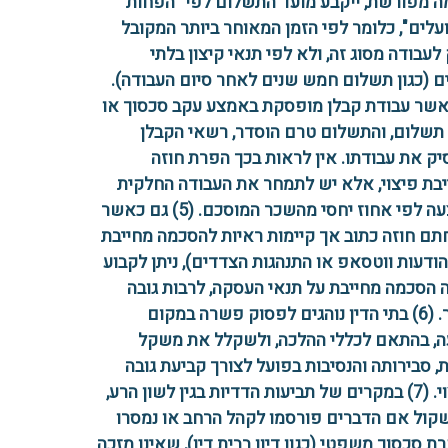
 מפורשת, ייקבע מועד התשלום לפי "הפחות
לים", כלומר לפי הזמן המאוחר ביותר המקובל
לעבודה מסוג זה, ולא לפי תנאי קיצון בלתי
ם (כגון תשלום חמש שנים לאחר סיום העבודה).
 כאשר עבודת קבלן מופסקת באמצע עקב סכסוך או
תשלום, והתשלום טרם הוסדר, רשאי הקבלן
ק את עבודתו. אין לראות בכך הפרת חוזה
בת פיצוי, אלא יש לתמחר את העבודה החלקית
שבוצעה לפי אחוז יחסי מהשכר המוסכם. (5) גם כאשר
תם חוזה כתוב אך קיימות ראיות להסכמה מחייבת
 הודעות ווטסאפ או התנהגות הצדדים), ניתן לקבוע
הסכמה מחייבת על תנאי העסקה, לרבות גובה
השכר. (6) בתי הדין נוהגים לפסוק פשרה במקום
, בהתאם לכללי ההלכה, ולשקלל את משקל
, סבירותה והנסיבות בפועל לצורך קביעת גובה
הפיצוי. (7) במקרים של תביעות הדדיות בגין לשון הרע,
קול אם הדברים פורסמו לקהל הרחב או נמסרו
ת סכסוך משפטי (כגון דיון בבית דין), שאינו מזכה