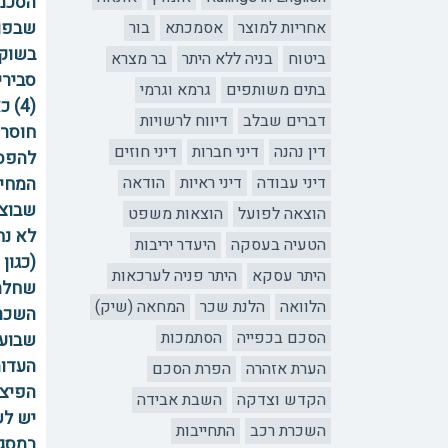
הסכמה
אחריות למוצר
אסמכתא
בור
שבפוע
בשוק 
ביטוח
בניה ללא היתר
בר מצרא
סבירי
בתים משותפים
גרמא וגרמי
(4)
דברים שבלב
דיווח לרשויות
חוסר 
דין נהנה
דיני חברות
דיני חוזים
להפסי
דיני עבודה
דיני ראיות
הודאה
המחיי
הוצאה לפועל
הוצאות משפט
לא נח
הטעיה בעסקה
היעדר יריבות
(כגון
היתר עסקא
היתר פניה לערכאות
שחלה 
הלוואה
הלנת שכר
המחאה (שיק)
הסכם בכפייה
הסתמכות
שבועה
העדות
הערת אזהרה
הפרת הסכם
הקדש וצדקה
השבת אבידה
יש לש
השכרת רכב
התחייבות
במסגר