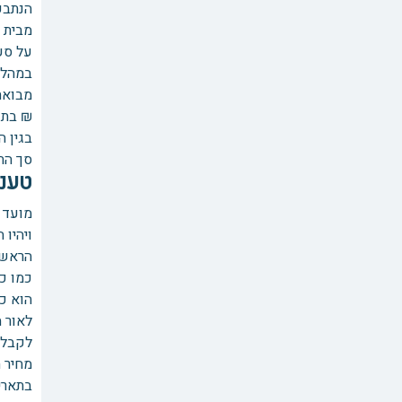
הנתבע
על סעיף 7 א' לחוק
במהלך 
₪ בתוספת 
בגין הל
סך התביעה: 5,870
טענו
מועד 
ויהיו 
הראשו
הוא כו
לקבל 
מחיר 
בתאריך 12.22