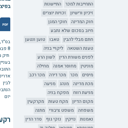
התחייבות למכר
התיישנות
בפיצוי
זיכיון ורישיון
זכויות יוצרים
חוק המדינה
חוקי המגן
חיוב בסכום שלא נתבע
חתם מבלי להבין
טאבו
טוען ונטען
בס"ד,
טענת השטאה
ליקויי בניה
8 פברואר 2024
תיק מס' 
לפנים משורת הדין
לשון הרע
בעניין
מוניטין
מחוסר אמנה
מחילה
התובע
מיסים
מכר
מכר דירה
מכר רכב
אדריכ
לבין
מכת מדינה
מנהג
מניעה
הנתבע
מניעת רווח
מפקח בניה
יזם
מקום הדיון
מקח טעות
מקרקעין
משפחה
משפט ציבורי
מתנה
רקע
נאמנות
נזיקין
נזקי גוף
סדר הדין