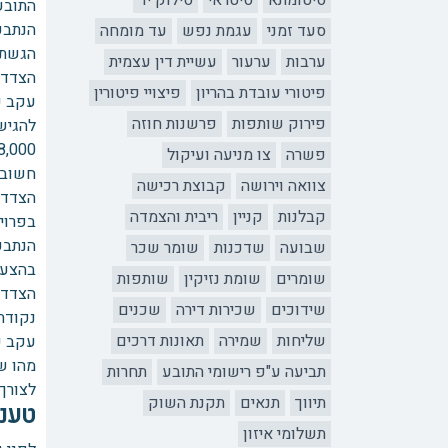
סיטומתא
סיטראי
סילוק יד
התובע 
סעד זמני
עגמת נפש
עד מומחה
ערבות
ערעור
עשיית דין עצמית
הצדדי
פיטורי עובדת בהריון
פיצויי פיטורין
פירוק שותפות
פרשנות חוזה
להגיש
פשרה
צו מניעה ועיקול
צוואה וירושה
קבוצת רכישה
הצדדים
קבלנות
קניין
ריבית והצמדה
שבועה
שדכנות
שומר שכר
בהצעת
שומרים
שומת נזיקין
שותפות
הצדדי
שידוכים
שכירות דירה
שכנים
נקודת
שליחות
שמירה
תאונות דרכים
עקב כ
מהו ש
תביעה ע"פ רישומי התובע
תחרות
לצורך
תיווך
תנאים
תקנת השוק
טענו
תשלומי איזון