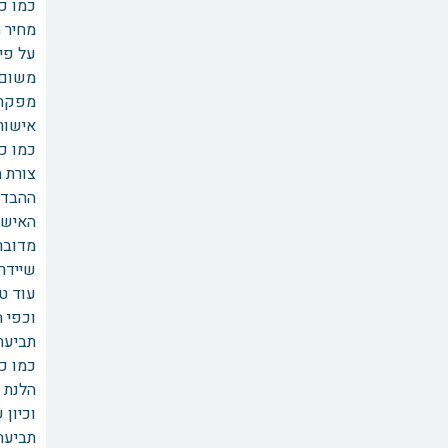
כמו כן
משום 
מפקח 
אישור 
כמו כ
צורת 
ההבדל 
האישו
מדובר
שיידר
עוד ט
וכפי 
תביעת 
כמו כן
הלנת ש
וכיון 
תביעה