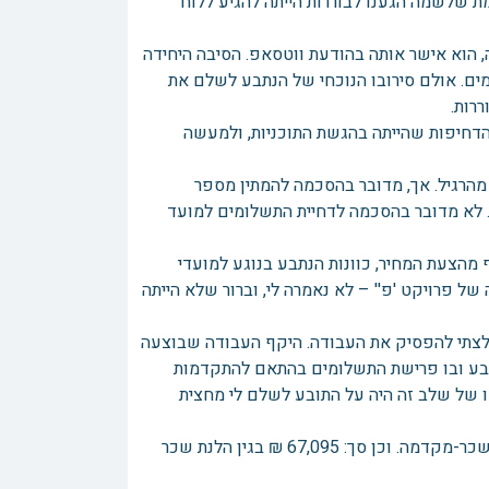
מת שלשמה הגענו לבוררות הייתה להגיע ללוח
הוא אישר אותה בהודעת ווטסאפ. הסיבה היחידה
ם. אולם סירובו הנוכחי של הנתבע לשלם את
רות.
הדחיפות שהייתה בהגשת התוכניות, ולמעשה
מהרגיל. אך, מדובר בהסכמה להמתין מספר
ר. לא מדובר בהסכמה לדחיית התשלומים למועד
הצעת המחיר, כוונות הנתבע בנוגע למועדי
ל פרויקט 'פ'' – לא נאמרה לי, וברור שלא הייתה
לצתי להפסיק את העבודה. היקף העבודה שבוצעה
בע ובו פרישת התשלומים בהתאם להתקדמות
מו של שלב זה היה על התובע לשלם לי מחצית
בנוסף, אני מבקש פיצוי בגין הלנת שכר בפרויקט פ': סך: 8875 ₪ בגין הלנת שכר-מקדמה. וכן סך: 67,095 ₪ בגין הלנת שכר