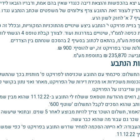
 יצא בהכפשות והוצאת דיבה כנגדי שאין בהם אמת, ודבריו הובאו לי
 לשון הרע.
בניית פרויקט י' הנתבע ביצע שינויים מהתוכניות המקוריות, ובכלל זה ש
מע"מ, בהתאם לכתוב בסעיף 2 בהסכם שנחתם בין הצדדים.
נת שכר בפרויקט זה, יש להוסיף: 900 ₪.
23 ₪ בתוספת מע"מ.
ת הנתבע
התשלום: סיכמתי עם התובע שכניסתו לפרויקט פ' מותנית בכך שהתשלומ
הכנסות משכירות או מכירת דירות של הפרויקט, מאחר ואני נתון בקושי 
ן שדיברנו על הפרויקט.
כמו כן, רואים מהודעת ווטסא
תב שהוא הסכים לקבל התשלום 'שוטף 600'.
לאור האמור, תשלום השכר צריך להיות מ
שכר גם עבור מה שהוא כבר עשה.
העבודה: לא הייתה הסכמה למחיר שדרש התובע בפרויקט פ' כפי שמשת
11..