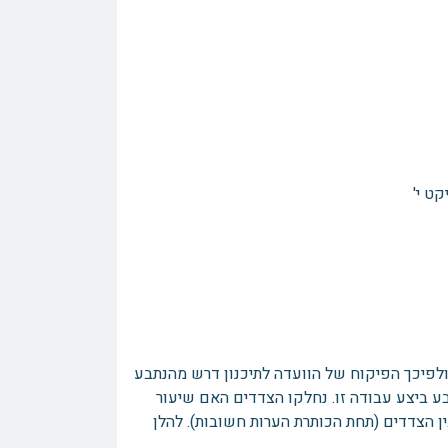
ט י'
 ולפיכך הפיקוח של הוועדה לתיכנון דרש מהנתבע
 קבלת טופס 4. לבקשת הנתבע, התובע ביצע עבודה זו. נחלקו הצדדים האם שיעור
להקבע על פי סעיף 2 או על פי סעיף 3 בהסכם שבין הצדדים (תחת הכותרת הערות חשובות). להלן