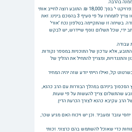
ממנה בהרבה.
מחיר העבודה בגין השינויים בפרויקט י': לגבי דרישת התשלום עבור שינויים בפרויקט י' בסך: 18,000 ₪. התובע רוצה לחייב אותי
על פי סעיף 2 בהסכם שנחתם בינינו. לטענתי, התשלום עבור השינויים שנעשו צריך לתמחרו על פי סעיף 3 בהסכם בינינו. זאת
. בשיחה זו שהתקיימה בטלפון נכח 'אורי'
ב ידי, שכל תשלום נוסף שיידרש, יש לבקש
 עבודה.
התובע, אלא עדכון של התוכניות במספר נקודות.
 והתנגדויות, ומצריך להתחיל את ההליך של
טוט קל, ואילו הייתי יודע שזה יהיה המחיר
 הסכסוך ביניהם במהלך הבוררות עם הרב כהנא,
תובע שהתשלום צריך להעשות על פי שעות.
של הרב עקיבא כהנא לצורך הכרעת הדין.
חסי עובד ומעביד. וכן יש ויכוח האם מגיע שכר,
וחות כדי שאוכל להשתמש בהם כרצוני. זכותי