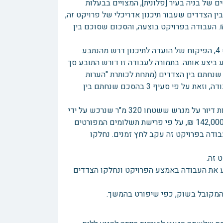
 של בניה בעיר [פלונית], המצויים בבעלות
הוקם מבנה הכולל 3 יחידות דיור. הוסכם בין הצדדים שעבור תיכנון אדריכלי של פרויקט זה,
 בקשה להיתר בניה ופעולות נוספות, ישלם הנתבע לתובע סך 18,000 ₪. העבודה בפרויקט בוצעה, והסכום שסוכם בין
עקב עדכונים ושינויים שנעשו במהלך הבניה בפרויקט י', ולצורך קבלת טופס 4, הפיקוח של הועדה לתיכנון דרש מהנתבע
 ביצע אותה. בתמורה לעבודה זו דורש התובע סך
ע"מ. לטענתו שיעור שכר זה הוא על פי סעיף 2 בהסכם שנחתם בין הצדדים (מתחת לכותרת "הערות
חשובות"). הנתבע דוחה תביעה זו ומוכן לשלם בעבור עבודה זו לפי שעות עבודה, וזאת על פי סעיף 3 בהסכם שנחתם בין
בפרויקט הבניה השני (להלן 'פ'') הועסק התובע על ידי הנתבע בתיכנון 7 יחידות דיור על מגרש ששטחו 320 מ"ר שנרכש על ידי
הנתבע. בפרויקט זה, הגיש התובע לנתבע הצעת מחיר לביצוע עבודה זו, בסך 142,000 ₪, על פי פרישת תשלומים המפורטים
ודה בפרויקט זה עקב לחץ זמנים. נחלקו
 זה.
ע את העבודה באמצע הפרויקט ונחלקו הצדדים
 המקובל בשוק, כפי שיפורט בהמשך.