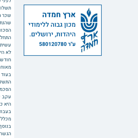
לפני 
תשלומי
שכר ה
שהנתב
הסכום
התחלת
עשיתי
לא הי
חודשי
מאוחר 
בעוד 
התשלום
הסכמה
עקב כ
היא כ
בעבודה
מכלל העבודה,
הגשה 