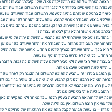
, הצעת המחיר של התובע הייתה יקרה מאד, שכן, קיבלתי הצעות זולות 
שלפני ביצוע העבודה אמרתי לתובע שהתשלום יתומחר לפי שעות עבודה
בניה ששמע את תוכן השיחה. כמו כן, נכתב בהסכם שנחתם בינינו בכת
בכתב ממני. אישור זה לא ניתן לביצוע עבודה זו.
ן, בהודעת ווטסאפ ששלחתי לתובע כתבתי שהתשלום יהיה על פי שעות
התמחור של העבודה: מהותה של העבודה אינו היתר שינויים כפי שטוען 
הוא בכך, שהיתר שינויים מצריך פרסום מחדש, אישור של ועדת התיכנון
ר מחדש. כל זאת לא נדרש בהליך הנוסף שנעשה.
 בעבודה של חצי שעה ולא סביר לשלם עליה תשלום כה גבוה. מדובר בשר
ש הייתי פונה לשרטט שיבצע אותה.
ען הנתבע בנידון זה שתביעת התובע לתשלום זה הוצגה רק לאחר שפרץ
הנראה הוא לא התכוון לפני כן לתבוע זאת, זאת משום שהיה ברור גם ל
לשון הרע: מה שכתבתי לא פורסם. הדברים היו בינינו והובאו לידיעתו 
, התובע כינה אותי בכינויים מגונים.
כר: יש לדחות את התביעה בעניין הלנת שכר מאחר ולא מתקיימים כאן י
שלדעתי אין חובת תשלום, אין גם הלנת שכר.
 נגדית – צו עשה: תביעה לקבל מהתובע את התוכניות של פרויקט י' פת