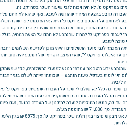
שהגענו לבית הדין היינו בבוררות אצל הרב עקיבא כהנא. המטרה המוסכ
ם בפרויקט פ'. לא היה ויכוח לגבי שיעור השכר בפרויקט זה.
עבודה נקבע בהצעת המחיר שהוגשה לנתבע, ואף שהוא לא חתם עליה, 
ע לא חתם על ההסכם בפרויקט פ' הייתה אי הסכמתו לפרישת התשלומי
 הכתוב בהצעת המחיר, סותר את ההסכמות שהיו בין הצדדים קודם הבור
י לעבוד בפרויקט פ' למרות שהנתבע לא חתם על הצעת המחיר, בגלל 
 טובה לנתבע.
יתה הסכמה לגבי מועד התשלומים והייתי מוכן לפרישת תשלומים רחבה 
ם עד איכלוס פרויקט 'י'', שאז המצב התזרימי של הנתבע יהיה טוב יות
יותר.
שהנתבע ידע היטב את עמדתי בנוגע למועדי התשלומים, כפי שמשתקף מ
 היו לוטות בערפל. טענת הנתבע – שכוונתו הייתה לשלם בגמר הבניה ש
 לגביה.
ך שעד כה כלל לא שולם לי שכר על העבודה שעשיתי בפרויקט פ' נא
מחצית מכלל העבודה. עובדה זו משתקפת מהצעת המחיר שהגשתי לנת
. עד כה, הוגשו התוכניות לועדה לתיכנון של העיריה במועד, ועם סיו
 סך: 71,000 ₪ בתוספת מע"מ.
להיתר.