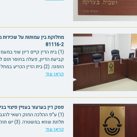
מחלוקת בין עמותות על שכירות מ
81116-2
(1) בית הדין קיים דיון שני ב
קביעת הדיון, פעלה בחוסר תום לב
הזמנה. (2) בית הדין הכריע במחלוקת בין הצדדים לאחר קיום ד...
קראו עוד
פסק דין בערעור בעניין פיצוי בגין 
תלונת שווא במשטרה. (3) יש תוקף הלכתי לחוק איסור לשון הרע....
קראו עוד