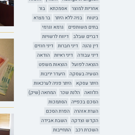
אחריות למוצר
אסמכתא
בור
ביטוח
בניה ללא היתר
בר מצרא
בתים משותפים
גרמא וגרמי
דברים שבלב
דיווח לרשויות
דין נהנה
דיני חברות
דיני חוזים
דיני עבודה
דיני ראיות
הודאה
הוצאה לפועל
הוצאות משפט
הטעיה בעסקה
היעדר יריבות
היתר עסקא
היתר פניה לערכאות
הלוואה
הלנת שכר
המחאה (שיק)
הסכם בכפייה
הסתמכות
הערת אזהרה
הפרת הסכם
הקדש וצדקה
השבת אבידה
השכרת רכב
התחייבות