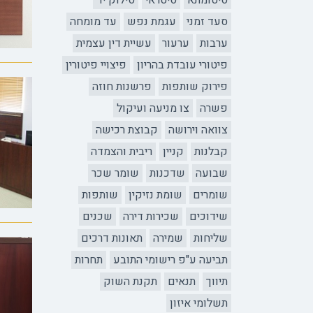
סיטומתא
סיטראי
סילוק יד
סעד זמני
עגמת נפש
עד מומחה
ערבות
ערעור
עשיית דין עצמית
פיטורי עובדת בהריון
פיצויי פיטורין
פירוק שותפות
פרשנות חוזה
פשרה
צו מניעה ועיקול
צוואה וירושה
קבוצת רכישה
קבלנות
קניין
ריבית והצמדה
שבועה
שדכנות
שומר שכר
שומרים
שומת נזיקין
שותפות
שידוכים
שכירות דירה
שכנים
שליחות
שמירה
תאונות דרכים
תביעה ע"פ רישומי התובע
תחרות
תיווך
תנאים
תקנת השוק
תשלומי איזון