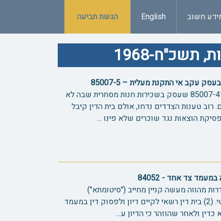
ידע חשוב
English
הגשת תביעה
 תשכ"ח-1968
סק עקב אי התקנת מעלית – 85007-5
ערעורים הדדיים על פסק הדין ב־85007-4 שעסק בשכירות חנות מסחרית שבה לא
וב טענות הצדדים נדחו, אולם בית הדין קיבל
יקת הוצאות נגד שוכרים שלא פינו ...
עמד צד אחד - 84052
ררות מהווה מעשה קניין מחייב ("סיטומתא")
ומקובלת בעולם העסקי והמשפטי. (2) בית דין רשאי לקיים דיון ולפסוק דין במעמד
דין ולאחר שהוזהר כי הדיון ע...