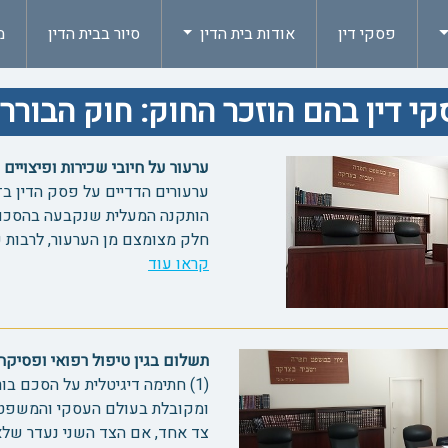
פסקי דין
אודות בית הדין
סיור בבית הדין
מ
י דין בהם הוזכר החוק: חוק הבוררות,
ערעור על חיובי שכירות ופיצויים בע
הותקנה המעלית שנקבעה בהסכם. ר
חלק מצומצם מן הערעור, לרבות פס
קראו עוד
תשלום בגין טיפול רפואי ופסיקה במ
(1) חתימה דיגיטלית על הסכם בו
צד אחד, אם הצד השני נעדר שלא כ