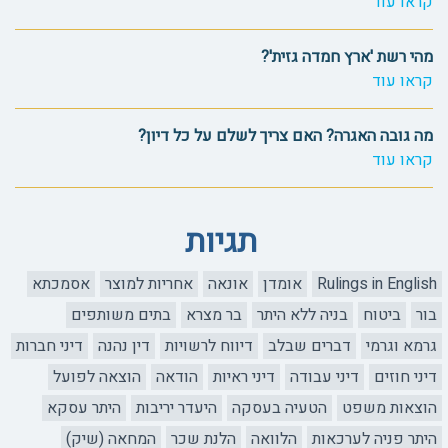
קראו עוד
מהי רשת 'ארץ חמדה גזית'?
קראו עוד
מה גובה האגרה? האם צריך לשלם על כל דיון?
קראו עוד
תגיות
Rulings in English
אומדן
אונאה
אחריות למוצר
אסמכתא
בור
ביטוח
בניה ללא היתר
בר מצרא
בתים משותפים
גרמא וגרמי
דברים שבלב
דיווח לרשויות
דין נהנה
דיני חברות
דיני חוזים
דיני עבודה
דיני ראיות
הודאה
הוצאה לפועל
הוצאות משפט
הטעיה בעסקה
היעדר יריבות
היתר עסקא
היתר פניה לערכאות
הלוואה
הלנת שכר
המחאה (שיק)