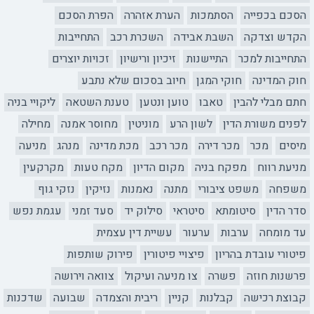
הסכם בכפייה
הסתמכות
הערת אזהרה
הפרת הסכם
הקדש וצדקה
השבת אבידה
השכרת רכב
התחייבות
התחייבות למכר
התיישנות
זיכיון ורישיון
זכויות יוצרים
חוק המדינה
חוקי המגן
חיוב בסכום שלא נתבע
חתם מבלי להבין
טאבו
טוען ונטען
טענת השטאה
ליקויי בניה
לפנים משורת הדין
לשון הרע
מוניטין
מחוסר אמנה
מחילה
מיסים
מכר
מכר דירה
מכר רכב
מכת מדינה
מנהג
מניעה
מניעת רווח
מפקח בניה
מקום הדיון
מקח טעות
מקרקעין
משפחה
משפט ציבורי
מתנה
נאמנות
נזיקין
נזקי גוף
סדר הדין
סיטומתא
סיטראי
סילוק יד
סעד זמני
עגמת נפש
עד מומחה
ערבות
ערעור
עשיית דין עצמית
פיטורי עובדת בהריון
פיצויי פיטורין
פירוק שותפות
פרשנות חוזה
פשרה
צו מניעה ועיקול
צוואה וירושה
קבוצת רכישה
קבלנות
קניין
ריבית והצמדה
שבועה
שדכנות