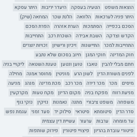
הוצאות משפט
הטעיה בעסקה
היעדר יריבות
היתר עסקא
היתר פניה לערכאות
הלוואה
הלנת שכר
המחאה (שיק)
הסכם בכפייה
הסתמכות
הערת אזהרה
הפרת הסכם
הקדש וצדקה
השבת אבידה
השכרת רכב
התחייבות
התחייבות למכר
התיישנות
זיכיון ורישיון
זכויות יוצרים
חוק המדינה
חוקי המגן
חיוב בסכום שלא נתבע
חתם מבלי להבין
טאבו
טוען ונטען
טענת השטאה
ליקויי בניה
לפנים משורת הדין
לשון הרע
מוניטין
מחוסר אמנה
מחילה
מיסים
מכר
מכר דירה
מכר רכב
מכת מדינה
מנהג
מניעה
מניעת רווח
מפקח בניה
מקום הדיון
מקח טעות
מקרקעין
משפחה
משפט ציבורי
מתנה
נאמנות
נזיקין
נזקי גוף
סדר הדין
סיטומתא
סיטראי
סילוק יד
סעד זמני
עגמת נפש
עד מומחה
ערבות
ערעור
עשיית דין עצמית
פיטורי עובדת בהריון
פיצויי פיטורין
פירוק שותפות