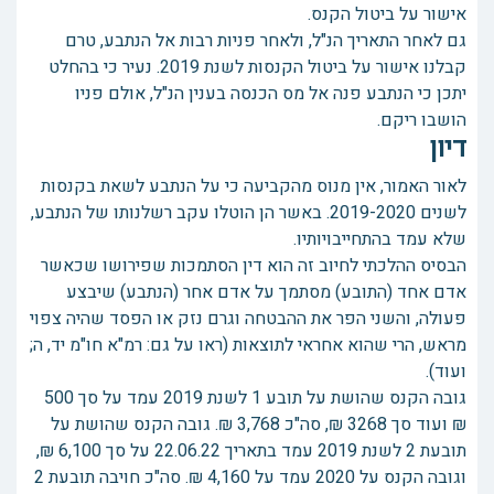
אישור על ביטול הקנס.
גם לאחר התאריך הנ"ל, ולאחר פניות רבות אל הנתבע, טרם
קבלנו אישור על ביטול הקנסות לשנת 2019. נעיר כי בהחלט
יתכן כי הנתבע פנה אל מס הכנסה בענין הנ"ל, אולם פניו
הושבו ריקם.
דיון
לאור האמור, אין מנוס מהקביעה כי על הנתבע לשאת בקנסות
לשנים 2019-2020. באשר הן הוטלו עקב רשלנותו של הנתבע,
שלא עמד בהתחייבויותיו.
הבסיס ההלכתי לחיוב זה הוא דין הסתמכות שפירושו שכאשר
אדם אחד (התובע) מסתמך על אדם אחר (הנתבע) שיבצע
פעולה, והשני הפר את ההבטחה וגרם נזק או הפסד שהיה צפוי
מראש, הרי שהוא אחראי לתוצאות (ראו על גם: רמ"א חו"מ יד, ה;
ועוד).
גובה הקנס שהושת על תובע 1 לשנת 2019 עמד על סך 500
₪ ועוד סך 3268 ₪, סה"כ 3,768 ₪. גובה הקנס שהושת על
תובעת 2 לשנת 2019 עמד בתאריך 22.06.22 על סך 6,100 ₪,
וגובה הקנס על 2020 עמד על 4,160 ₪. סה"כ חויבה תובעת 2