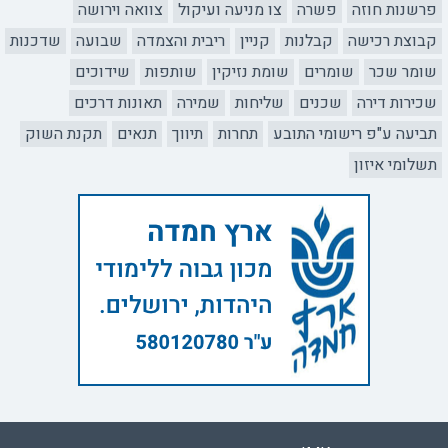
פרשנות חוזה
פשרה
צו מניעה ועיקול
צוואה וירושה
קבוצת רכישה
קבלנות
קניין
ריבית והצמדה
שבועה
שדכנות
שומר שכר
שומרים
שומת נזיקין
שותפות
שידוכים
שכירות דירה
שכנים
שליחות
שמירה
תאונות דרכים
תביעה ע"פ רישומי התובע
תחרות
תיווך
תנאים
תקנת השוק
תשלומי איזון