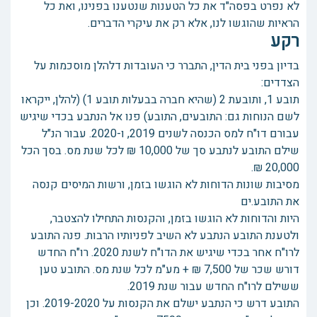
לא נפרט בפסה"ד את כל הטענות שנטענו בפנינו, ואת כל
הראיות שהוגשו לנו, אלא רק את עיקרי הדברים.
רקע
בדיון בפני בית הדין, התברר כי העובדות דלהלן מוסכמות על
הצדדים:
תובע 1, ותובעת 2 (שהיא חברה בבעלות תובע 1) (להלן, ייקראו
לשם הנוחות גם: התובעים, התובע) פנו אל הנתבע בכדי שיגיש
עבורם דו"ח למס הכנסה לשנים 2019, ו-2020. עבור הנ"ל
שילם התובע לנתבע סך של 10,000 ₪ לכל שנת מס. בסך הכל
20,000 ₪.
מסיבות שונות הדוחות לא הוגשו בזמן, ורשות המיסים קנסה
את התובע.ים
היות והדוחות לא הוגשו בזמן, והקנסות התחילו להצטבר,
ולטענת התובע הנתבע לא השיב לפניותיו הרבות. פנה התובע
לרו"ח אחר בכדי שיגיש את הדו"ח לשנת 2020. רו"ח החדש
דורש שכר של 7,500 ₪ + מע"מ לכל שנת מס. התובע טען
ששילם לרו"ח החדש עבור שנת 2019.
התובע דרש כי הנתבע ישלם את הקנסות על 2019-2020. וכן