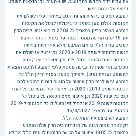
את עלות רו"ח החדש בסך 7500 ₪ + מע"מ. וכן הוצאות משפט
ופיצוי על עגמת נפש.
הנתבע הסכים כי היות והדוח הוגש באיחור, עליו לשלם את
הקנסות. אולם טען בפנינו כי ביכולתו לבטל את הקנסות.
הנתבע הצהיר בדיון בתאריך 27.03.22 כי הוא יגיש לבית הדין
תוך 15 ימים הודעה ממס הכנסה על ביטול הקנס. התובע
הסכים בדיון הנ"ל כי אם הנתבע ימלא אחר התחיבויותיו –
הגשת הדוחות לשנים 2019 + 2020. וכן יבטל או ישלם את
הקנסות שמס הכנסה הטיל עליו. וכן יאשר כי אין קנסות
נוספים, הרי שאין לו תביעה נוספת כלפי הנתבע (למעט הוצאות
המשפט ועגמת נפש). ולפיכך קבענו בסוף הדיון הנ"ל כי:
הנתבע יגיש לבית הדין אישור על הגשת דוחות התובע למס
הכנסה לשנים 2019 ו 2020 וכן אישור של המערכת על העדר
קנס על שנת 2020 וכן אישור ממס הכנסה על ביטול כל
הקנסות לשנת 2019 או לחילופין תשלום כל הקנסות ל-2019.
כל הנ"ל עד לתאריך 15/4/2022.
הנתבע לא ביצע את ההחלטה הנ"ל.
רק לאחר פניות רבות של מזכירות בית הדין שלח הנתבע
בתאריך 18.05.22 אישור על הגשת הדוחות לשנים הנ"ל. אך לא