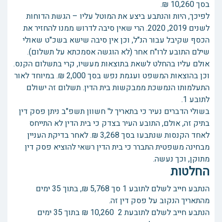
בסך 10,260 ₪.
לפיכך, היות והנתבע ביצע את המוטל עליו – הגשת הדוחות
לשנים 2019, 2020. הרי שאין סיבה לדרוש ממנו להחזיר את
הכסף שקיבל עבור הנ"ל, וכן אין סיבה שישא בשכ"ט שאולי
שילם התובע לרו"ח אחר (לא הוגשה אסמכתא על תשלום).
אולם עליו בהחלט לשאת בתוצאות מעשיו, קרי בתשלום הקנס.
וכן בהוצאות המשפט ועגמת נפש בסך 2,000 ₪. במיוחד לאור
התעלמותו הנמשכת ממבקשות בית הדין. תשלום זה ישולם
לתובע 1.
בשולי הדברים נעיר כי בתאריך ל' חשוון תשפ"ב ניתן פסק דין
בתיק זה, אולם, התובע העיר בצדק כי בית הדין לא התייחס
לאחד הקנסות שנתבעו בסך 3,268 ₪. לאחר בדיקת העניין
מבחינה משפטית התברר כי בית הדין רשאי להוציא פסק דין
מתוקן, וכך נעשה.
החלטות
הנתבע חייב לשלם לתובע 1 סך 5,768 ₪, בתוך 35 ימים
מהתאריך הנקוב על פסק דין זה.
הנתבע חייב לשלם לתובעת 2 10,260 ₪ בתוך 35 ימים