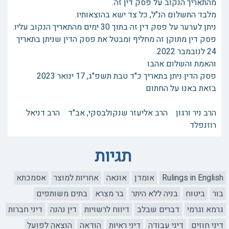
מהתאריך הנקוב על פסק דין זה.
מלבד התשלום הנ"ל, כל צד ישא בהוצאותיו.
ניתן לערער על פסק דין זה בתוך 30 ימים מהתאריך הנקוב עליו.
פסק דין מתוקן זה מחליף ומבטל את פסק הדין שניתן בתאריך
24 לנובמבר 2022.
והאמת והשלום אהבו
פסק הדין ניתן בתאריך כ"ד טבת תשפ"ג, ‏17 ינואר 2023
בזאת באנו על החתום
הרב ניר ורגון הרב אליעזר שנקולבסקי, אב"ד הרב דניאל
רוזנפלד
תגיות
Rulings in English
אומדן
אונאה
אחריות למוצר
אסמכתא
בור
ביטוח
בניה ללא היתר
בר מצרא
בתים משותפים
גרמא וגרמי
דברים שבלב
דיווח לרשויות
דין נהנה
דיני חברות
דיני חוזים
דיני עבודה
דיני ראיות
הודאה
הוצאה לפועל