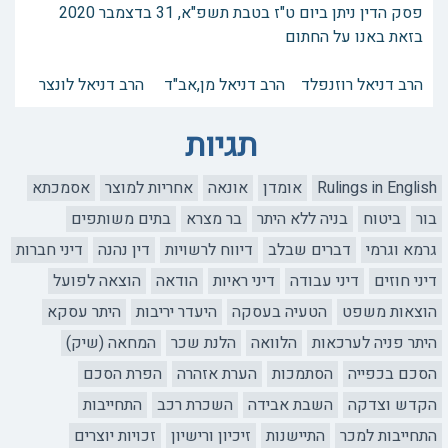
פסק הדין ניתן ביום ט"ז בטבת תשפ"א, 31 בדצמבר 2020
בזאת באנו על החתום
הרב דניאל רוזנפלד הרב דניאל מן,אב"ד הרב דניאל לונצר
תגיות
Rulings in English
אומדן
אונאה
אחריות למוצר
אסמכתא
בור
ביטוח
בניה ללא היתר
בר מצרא
בתים משותפים
גרמא וגרמי
דברים שבלב
דיווח לרשויות
דין נהנה
דיני חברות
דיני חוזים
דיני עבודה
דיני ראיות
הודאה
הוצאה לפועל
הוצאות משפט
הטעיה בעסקה
היעדר יריבות
היתר עסקא
היתר פניה לערכאות
הלוואה
הלנת שכר
המחאה (שיק)
הסכם בכפייה
הסתמכות
הערת אזהרה
הפרת הסכם
הקדש וצדקה
השבת אבידה
השכרת רכב
התחייבות
התחייבות למכר
התיישנות
זיכיון ורישיון
זכויות יוצרים