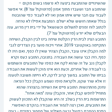
שהשינויים שהנתבעת ביצעה לא נרשמו בשום מקום –
שהתובע חבר ושעבדו מתוך אמון (פרוטוקול עמ' 8). אי אפשר
לעבוד עם חבר שיש איתו אמון ואז לא לעבוד כפי שהובטח
בגלל שאתה חושש שלא ישלם. הנתבעת אפילו לא טרחה
לכתוב לוח זמנים לתשלום וכשנשאל על ידי בית דין מדוע, ענה
הבעלים שלא יודע (פרוטוקול עמ' 7).
התובע הציג לבית הדין הקלטת שיחה בינו לבין הקבלן, השיחה
התקיימה באוקטובר 2019. אחרי ויכוח סוער בין הצדדים לגבי
למה הקבלן אינו עובד, הקבלן הצהיר שאין לו כסף, ואם היה לו
כסף, היה כבר עושה את העבודה. בתגובה, התובע כעס וקרא
לקבלן גנב על זה שהוא לקח את כספו של התובעים והשתמש
בו לעבודה של אחרים, וכעת הוא אינו מוכן לעשות את העבודה
בביתו של התובע. במשך קרוב לדקה, לא הייתה תשובה לטענה
זו אלא שרר שקט, ולקראת סופו נשמע הקבלן ככל הנראה
נחנק מהתרגשות. התובע סיים את השיחה בהצהרה שהוא
מתחיל לחפש קבלן אחר, והקבלן עונה "מאה אחוז".
התרשמות בית הדין בשלב זה היא שהקבלן לא התכוון לעשוק
את התובעים, ואכן רצה לגמור את העבודה בהקדם האפשרי.
הפרת ההסכם בפועל נבעה מאילוץ של מחסור בתזרים - בעיה