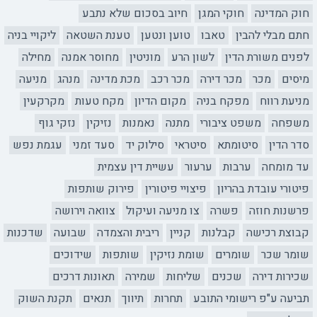
חוק המדינה
חוקי המגן
חיוב בסכום שלא נתבע
חתם מבלי להבין
טאבו
טוען ונטען
טענת השטאה
ליקויי בניה
לפנים משורת הדין
לשון הרע
מוניטין
מחוסר אמנה
מחילה
מיסים
מכר
מכר דירה
מכר רכב
מכת מדינה
מנהג
מניעה
מניעת רווח
מפקח בניה
מקום הדיון
מקח טעות
מקרקעין
משפחה
משפט ציבורי
מתנה
נאמנות
נזיקין
נזקי גוף
סדר הדין
סיטומתא
סיטראי
סילוק יד
סעד זמני
עגמת נפש
עד מומחה
ערבות
ערעור
עשיית דין עצמית
פיטורי עובדת בהריון
פיצויי פיטורין
פירוק שותפות
פרשנות חוזה
פשרה
צו מניעה ועיקול
צוואה וירושה
קבוצת רכישה
קבלנות
קניין
ריבית והצמדה
שבועה
שדכנות
שומר שכר
שומרים
שומת נזיקין
שותפות
שידוכים
שכירות דירה
שכנים
שליחות
שמירה
תאונות דרכים
תביעה ע"פ רישומי התובע
תחרות
תיווך
תנאים
תקנת השוק