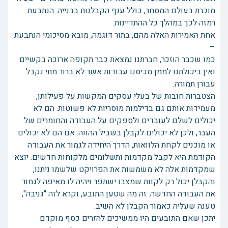
מוכרת בעולם המסחר, כולל ענף הקבלנות בבנייה. הנתבעת
רמזה לכך במהלך כל ההתדיינות.
אחת האמירות האלה מהם, בתור דוגמה, מובא מסיכומי הנתבעת
–
כמו שכבר הוזכר, חברתנו נמצאת כבר תקופה ארוכה בקשיים
ואין ביכולתנו לממן מכיסנו עבודות אשר לא ברור מתי נקבל
עבורן תמורה.
הצטברות חובות של בעלי עסקים המקשות על פעילותן,
מעמידות אותם גם בדילמות מוסריות לא פשוטות. הם לא
יכולים לשלם לעובדים ולספקים על העבודה והחומרים של
העבר, ולכן לא יכולים לקבלן בשביל ההווה. אם הם לא יכולים
או מוכנים לקחת הלוואות, הדרך היחידה לגמור את העבודה
הקודמת היא לקבל מקדמות ותשלומים מלקוחות חדשים. יוצא
שמקדמות אלה לא משמשות את הפרויקט שלשמו ניתנו,
והקבלן יכול רק לקוות שמצבו ישתפר ויהיה לו מאיפה לגמור
את העבודה החדשה. זה מה שטען התובע, וקרא לזה "גניבה",
טענה שעליה כאמור הקבלן לא השיב.
יתכן שאם התובעים היו ממשיכים להזרים כסף מוקדם