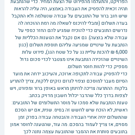
הפרויקט, והתעלמו מהפירוט של הצעת המחיר. כדי שהנתבעת
תהיה זכאית להפסיק את העבודה באמצע, היה עליה להראות
שיש חוב ברור של התובעים על עבודה שנשלמה ולא התקבל
בעדה תשלום (ומבלי להיכנס לשאלה מה רמת ההוכחה לה
נדרשים התובעים כדי להוכיח שמגיע להם החזר כספי על
עבודה שלא בוצעה). גם אם נקבל את הטענות הכלליות של
הנתבעת על שינויים שמגיעה עליהם תוספת תשלום (כגון
6,000 ₪ להכנת עליית גג על כל שטח הגג), פירוט עלות
השינויים שהזכירה הנתבעת אינו מצטבר לכדי סכום גדול
מספיק כדי להוות חוסר תשלום.
כדי להפסיק עבודה לתקופה ארוכה, והעיכוב ידחה את מועד
הסיום מעבר למוסכם וצפוי לגרום נזקים ללקוח, צריך להתריע
בלקוח. ההתרעה צריכה להינתן מראש באופן ברור ומפורט, ויש
לצפות בדרך כלל שהדבר יכלול חשבון מדויק בכתב.
טענת הנתבעת שלא סמכו על מוסר התשלומים של התובעים:
ראשית, לא הוכח שיש לחשש זה בסיס. שנית, אם יש הסכם
שהתשלום יהיה אחרי העבודה והובטחה עבודה בפרק זמן
מסוים, אז צריך לעמוד בהסכם. מה עוד, שהטענה לחוסר אמון
בתובעים סותרת את ההסבר שהתובעת עצמה נתנה לכך