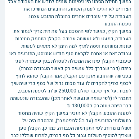
במשך תחילת הסתוו היו ניסיונות שונים לחדש את העבודה אבל
הצדדים לא הגיעו לעמק השווה, והתובעים המשיכו את
העבודה על ידי עובדים אחרים בהובלת התובע עצמו.
טענות התובע
במשך הקיץ, כאשר לפי ההסכם בעל פה היה צריך לגמור את
העבודה, כמעט ולא נעשתה עבודה. הקבלן התחמק מסיבות
שונות ומשונות וניסה לתרץ למה הזמן לא מתאים לעשות
עבודה זאת או אחרת. לקראת סוף חודש אוגוסט, התובעים ראו
שעובדי הקבלן פינו את המכולה לפסולת בנין שעמדה לפני
ביתם (דבר שבדרך כלל עושים רק כאשר העבודה נגמרה).
בפגישה שהתובע ארגן עם הקבלן, אמר הקבלן שהוא לחוץ
לכסף וצריך להקדים לו עוד סכום גדול של כסף כדי שימשיך
לעבוד, על אף שכבר שולם 250,000 ש"ח. לטענת התובע,
התברר לו (לפי שומה שנעשה לאחר מכן) שהעבודה שנעשתה
כבר הייתה שווה רק כ130,000 ₪.
לטענת התובע, הקבלן לא הזכיר במשך הקיץ שהיה מחסור
בתשלומי התובעים (עד ה5 לספטמבר), וההסכם היה על
תשלום מדורג לפי התקדמות העבודה. כמו כן, הקבלן טען
שצריך להוסיף תשלום עבור כל מני דברים, למרות שהללו כבר