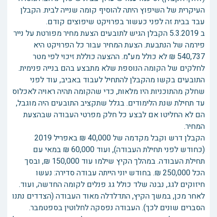
העיקרית של השיפוץ היתה להוסיף קומה שנייה לבית. הקבלן
עבד בבית זה לפני כעשור בפרויקט שיפוצים קודם.
ב 5.3.2019 הקבלן הגיש לתובעים הצעת מחיר מפורטת על נייר
פירמה של הנתבעת. הצעת המחיר עבור כל הפרויקט היא
540,737 ₪ לא כולל מע"מ. ההצעה כוללת זיכוי לפי מטר
לחלקים של הקומה הנוספת שלא מתבצע בהם בנייה פנימית.
התובעים בקשו מהקבלן להתחיל לעבוד באביב, עוד לפני
שחלק מהתוכניות היו מלאות, כדי שהקומה תהיה ראויה לאכלוס
עד תחילת שנת הלימודים. בגלל שתקציב התובעים היה מוגבל,
הם לא החליטו אם לבצע כל חלק מפרטי העבודה שבהצעת
המחיר.
הקבלן דרש וקבל מקדמה של 40,000 ₪ באפריל 2019
(כחודש לפני תחילת העבודה), ועוד 60,000 ₪ במאי עם
תחילת העבודה. במהלך הקיץ שילמו עוד 150,000 ₪, ובסך
הכל 250,000 ₪. בחודש יוני הייתה עבודה סדירה: נעשו
חיזוקים לגג, נבנה שלד כולל גג פנלים לקומה החדשה, ועוד.
לאחר מכן, במשך הקיץ, התדלדלה מאוד העבודה (הצדדים נתנו
הסברים שונים לכך). העבודה נפסקה לחלוטין בספטמבר.