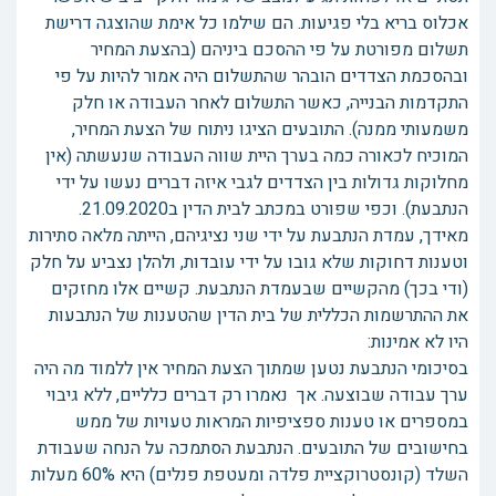
אכלוס בריא בלי פגיעות. הם שילמו כל אימת שהוצגה דרישת
תשלום מפורטת על פי ההסכם ביניהם (בהצעת המחיר
ובהסכמת הצדדים הובהר שהתשלום היה אמור להיות על פי
התקדמות הבנייה, כאשר התשלום לאחר העבודה או חלק
משמעותי ממנה). התובעים הציגו ניתוח של הצעת המחיר,
המוכיח לכאורה כמה בערך היית שווה העבודה שנעשתה (אין
מחלוקות גדולות בין הצדדים לגבי איזה דברים נעשו על ידי
הנתבעת). וכפי שפורט במכתב לבית הדין ב21.09.2020.
מאידך, עמדת הנתבעת על ידי שני נציגיהם, הייתה מלאה סתירות
וטענות דחוקות שלא גובו על ידי עובדות, ולהלן נצביע על חלק
(ודי בכך) מהקשיים שבעמדת הנתבעת. קשיים אלו מחזקים
את ההתרשמות הכללית של בית הדין שהטענות של הנתבעות
היו לא אמינות:
בסיכומי הנתבעת נטען שמתוך הצעת המחיר אין ללמוד מה היה
ערך עבודה שבוצעה. אך נאמרו רק דברים כלליים, ללא גיבוי
במספרים או טענות ספציפיות המראות טעויות של ממש
בחישובים של התובעים. הנתבעת הסתמכה על הנחה שעבודת
השלד (קונסטרוקציית פלדה ומעטפת פנלים) היא 60% מעלות