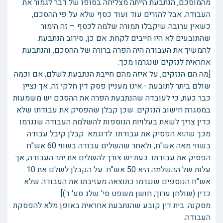
מהמוסכם, הנתבעת הייתה מצליחה בסופו של דבר לגמור את
העבודה. אבל להזרים עוד ועוד כסף שלא על פי ההסכם,
כשאין ערובה שיקבלו תמורה שלמה לכסף – זה הימור
שהתובעים לא היו חייבים לקחת. אם כן, סירוב הנתבעת
להמשיך את העבודה היה הפרה ברורה של ההסכם, והנתבעת
אחראית לנזקים שנגרמו מכך.
[מה הם הנזקים, על איזה מהם חייבת הנתבעת לשלם, אם וכמה
שולם ביתר לתובעת - אינו מעניין פסק דין חלקי זה. אך נציין
כבר כעת, כי לעובדה שהנתבעת הפרה את ההסכם יש משמעות
במסגרת חישוב הנזקים. שכן קבלן שהפסיק את עבודתו שלא
כדין צריך לשאת בעלויות הנוספות להשלמת העבודה שנגרמו
מכך שהוא הפסיק את עבודתו. לדוגמא: קבלן קיבל עבודה
בשווי מאה אש"ח, ולאחר שהשלים עבודה בשווי 60 אש"ח
הפסיק את עבודתו. כעת יש צורך להשלים את יתר העבודה, אך
עלות של ההשלמה היא 50 אש"ח. על הקבלן לשלם את 10
אש"ח הנוספים שנגרמו כתוצאה מעזיבתו את העבודה שלא
כדין (שולחן ערוך, חושן משפט סי' שלג סע' ד)].
מסקנה: בית דין קובע שהנתבעת אחראית באופן מלא להפסקת
העבודה.