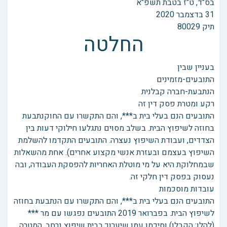
בס"ד, ט"ז בטבת תשפ"א
31 בדצמבר 2020
תיק 80029
החלטה
בעניין שבין
התובעים-מזמינים
הנתבעת-חברה קבלנית
רקע ומטרת פסק דין זה
התובעים הנם בעלי בית ב***, והם התקשרו עם החוקנתבעת
בחוזה לשיפוץ הבית. בשלב מסוים נתגלעו חילוקי דעות בין
הצדדים, ועבודת השיפוץ נעצרה. התובעים התקדמו להשלמת
השיפוץ בעצמם ובעזרת אנשי מקצוע אחרים). אחת מהשאלות
שבמחלוקת היא על מי מוטלת האחריות להפסקת העבודה, ובה
נעסוק בפסק דין חלקי זה.
עובדות מוסכמות
התובעים הנם בעלי בית ב***, והם התקשרו עם הנתבעת בחוזה
לשיפוץ הבית. בפברואר 2019 התובעים נפגשו עם מר ***
(להלן: הקבלן) וסיכמו עמו שיערוך בבית שיפוץ נרחב. המטרה