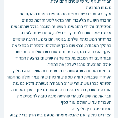
הבוררות, אף על פי שטרם חתם עליו.
טענות הנתבעת
עקב בעיות בגביית כספים מהתובעים בעבודה הקודמת,
החברה חששה מלעבוד יותר מדאי לפני הזרמת כספים
מספיקים על ידי התובעים. חשש זה התגבר בגלל שהתובעים
עצמם אמרו שהיו להם קשיי נזילות, אותם ייחסו לעיכוב
במיחזור המשכנתא שלהם. בנוסף, הם ביקשו הרבה שינויים
במהלך העבודה, ובראשם בכך שהחליטו להפחית בכחצי את
היקף העבודה. במקרה כזה נהוג שנדרש תשלום גבוה יותר
עבור העבודה המבוצעת, מאשר זה שרשום בהצעת המחיר.
אולם התובעים סרבו לעדכן את המחיר.
מבחינת העבודה שנעשתה, ידוע שעבודת השלד הוא החלק
העיקרי שבבניית קומה נוספת, ומכיוון שזה נגמר וחלק מהגימור
הפנימי כבר נעשה, הרי שרוב העבודה נעשתה. ודלא כטענת
התובעים שרק כרבע מהעבודה נעשה. מכיוון שערך העבודה
עבר את מה ששולם, הרי שהייתה סיבה טובה להפסיק את
העבודה עד שישולם עוד כסף.
מטרת פסק דין חלקי זה
הצדדים נחלקו אם להביא מומחה מטעם בית הדין כדי לקבוע