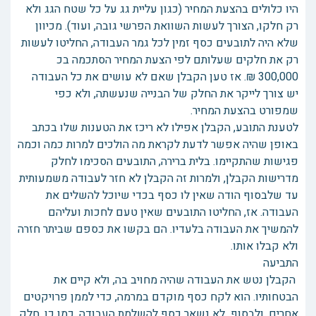
היו כלולים בהצעת המחיר (כגון עליית גג על כל שטח הגג ולא
רק חלקו, הצורך לעשות השוואת הפרשי גובה, ועוד). מכיוון
שלא היה לתובעים כסף זמין לכל גמר העבודה, החליטו לעשות
רק את חלקים שעלותם לפי הצעת המחיר הסתכמה בכ
300,000 ₪. אז טען הקבלן שאם לא עושים את כל העבודה
יש צורך לייקר את החלק של הבנייה שנעשתה, ולא כפי
שמפורט בהצעת המחיר.
לטענת התובע, הקבלן אפילו לא ריכז את הטענות שלו בכתב
באופן שהיה אפשר לדעת לקראת מה הולכים למרות כמה וכמה
פגישות שהתקיימו. בלית ברירה, התובעים הסכימו לחלק
מדרישות הקבלן, ולמרות זה הקבלן לא חזר לעבודה משמעותית
עד שלבסוף הודה שאין לו כסף בכדי שיוכל להשלים את
העבודה. אז, החליטו התובעים שאין טעם לחכות ועליהם
להמשיך את העבודה בלעדיו. הם בקשו את כספם שביתר חזרה
ולא קבלו אותו.
התביעה
הקבלן נטש את העבודה שהיה מחויב בה, ולא קיים את
הבטחותיו. הוא לקח כסף מוקדם במרמה, כדי לממן פרויקטים
אחרים, ולבסוף לא נשאר כסף להשלמת העבודה. כמו כן, חלק