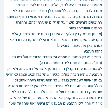
מהעבודה שבוצע היה לקוי, והליקויים גרמו לעלות נוספת
מעבר לצפוי. כמו כן, בגלל שהקבלן השאיר את העבודה לא
גמורה, נגרמו נזקים לביתם של התובעים מפגעי החורף הגשום.
התובעים דורשים פיצוי על הנזקים שנגרמו להם, והחזרת
כספים ששולמו ביתר.
[מכיוון שפסק דין חלקי זה אינו דן בחיובים ספציפיים, אלא
בקביעה העקרונית מי מהצדדים אחראי להפסקת העבודה לא
נפרט כאן את סכומי התביעה]
זהות הנתבע
בשלב זה רק הנתבעת חתמה על הסכם הבוררות של בית הדין
(מנכ"ל הנתבעת חתם ליד חותמת החברה).
לטענת התובעים הקבלן חייב באופן אישי על התשלום, ולא רק
הנתבעת שהיא חברה בע"מ. מכיוון שהקבלן הציג עצמו כאחראי
באופן אישי לעבודה; בגלל שכל ההתנהלות הייתה איתו; וכן
בגלל שעשה מעשים לא אתיים, שבגללם אין לו ליהנות מהגנה
שמעניק החוק לעובדים של חברות בע"מ. מנכ"ל החברה לא
היה מעורב בכלל, והקבלן לא הזכיר את מעורבותו של כל איש
או גוף אחר. לכן התובעים תבעו אותו ורשמו את שמו על שטר