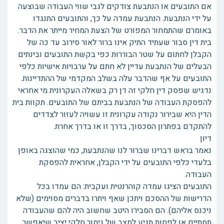
אם התובעים או הנתבעת צודקים לגבי שווי העבודה שבוצעה
על ידי הנתבעת. הנתבעת עמדה על כך, והתובעים התנגדו
באומרם שהתמחור המפורט של הצעת המחיר מייתר את הדבר.
בית דין סבור שעתיד התיק אינו ברור לאור סירוב עד כה של
הקבלן לחתום על שטר הבוררות כפי בקשת התובעים ובינתים
הבעלים של הנתבעת עדיין לא חתם על ערבויות אישיות כלפי
התובעים על אף שהדבר עלה בשלב המקדמי של ההתדיינות.
נדגיש שפסק דין חלקי זה דן רק בשאלה העקרונית מי אחראי
להפסקת העבודה של הנתבעת בביתם של התובעים. תקוות בית
הדין היא שבירור נקודה עקרונית זו עשויה לעזור לצדדים
להתקדם בפתרון הסכסוך, בדרך זו או בדרך אחרת.
דיון
נאמר בראש דברינו שברור לנו שהנתבעת, כמי שהוצגה באופן
בלעדי כלפי התובעים על ידי הקבלן, אחראית להפסקת
העבודה.
התובעים הציגו עמדה קוהרנטית ועקבית: הם עמדו בכל
הדרישות של ההסכם ויתכן שאף ויתרו בדברים מסוימים (שלא
ניכנס אליהם). הם הסבירו היטב שחשוב היה להם שהעבודה
תסתיים או לפחות תגיע למצב של גימור חלקי יציב שיאפשר