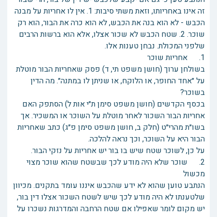
זה אינו באחריותו, וזאת משתי סיבות: 1. אין לו אחריות על מבנה
הכבש - לא הוא בנה את הכבש, לא הוא כרה את הבור, הוא רק
שוכר. 2. שטח הכבש לא שכור אצלו, אלא הוא ברשות הרבים
שלפני המכולת. נבחן טענות אלו.
1. אחריות שוכר
בשולחן ערוך (חושן משפט תי, ד) פסק שאחריות הבור מוטלת
על ״אחד החופר, או הלוקח, או שניתן לו במתנה״. מה הדין
בשוכר?
בכסף הקדשים (חושן משפט סימן ת״י אות ל) הסתפק האם
אחריות הבור השכור לאחר מוטלת על השוכר או המשכיר. אך
בשו״ת מהרי״ט (חלק ב, חושן משפט סימן פ״ג) כתב שאחריות
הבור היא על השוכר, וכך נראה להלכה.
על כן, לשוכר שטח שיש בו בור יש אחריות על נזקי הבור.
2. שוכר שלא היה מודע לכך שבשטח שהוא שוכר מצוי
מכשול
הנתבע טוען שהוא לא ידע שהכבש איננו עומד בתקנים. מכיוון
שלטענתו לא היה מודע לכך שיש לשטח השכור אצלו דין בור,
יש מקום לומר שאפילו אם שטח הרחבה והמדרגות נשכרו על