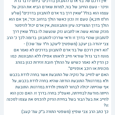
״אין דרכם של בני אדם להתבונן בדרכים״ ביחס לדבר גדול
וניכר - טעם החיוב של בור, למרות שאדם הביא את הנזק על
עצמו הוא בגלל ״שאין דרך בני אדם להתבונן בדרכים״ (שו״ע
חו״מ תיב,א). טעם זה נכון כאשר הולך ברחוב וכד׳, אך אם הוא
הולך בדרך המצריכה עיון והתבוננות, אין אדם יכול להיפטר
מנזק שהוא עשה או לתבוע נזק שנעשה לו בגלל שאין דרך
להתבונן שהרי בדרך זו ודאי שדרכו להתבונן. בדומה לכך כ׳ הרב
צבי יהודה בן יעקב (משפטיך ליעקב ח״ד עמ׳ שכז) -
"הא דאין דרכם של בני אדם להתבונן בדרכים לא נאמר אם
מונח דבר גדול שודאי חייב לראותו אפילו ללא התבוננות. כמו
כן הדין לא נאמר כשיש על ההולך חובת זהירות כגון בנוהג
מכונית או רוכב אופניים".
האם יש לחייב על נזקיה של התובעת אשר בחרה לרדת בכבש
ולא במדרגות? התובעת הודתה שהיא בחרה לרדת בכבש, על
אף שהייתה יכולה לבחור להמתין ולרדת במדרגות. התובעת
הייתה מודעת לבחירתה, ואעפ״כ בחרה בדרך זו. האם נכון הוא
לחייב את בעל הבור בשל בחירת הניזק להכניס את עצמו לסכנה
זו?
כך כתב הרב צבי שפיץ (משפטי התורה ב״ק עמ׳ קעב):