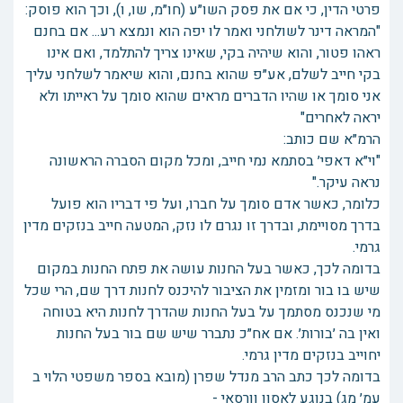
פרטי הדין, כי אם את פסק השו״ע (חו״מ, שו, ו), וכך הוא פוסק:
"המראה דינר לשולחני ואמר לו יפה הוא ונמצא רע... אם בחנם
ראהו פטור, והוא שיהיה בקי, שאינו צריך להתלמד, ואם אינו
בקי חייב לשלם, אע״פ שהוא בחנם, והוא שיאמר לשלחני עליך
אני סומך או שהיו הדברים מראים שהוא סומך על ראייתו ולא
יראה לאחרים"
הרמ״א שם כותב:
"וי״א דאפי׳ בסתמא נמי חייב, ומכל מקום הסברה הראשונה
נראה עיקר."
כלומר, כאשר אדם סומך על חברו, ועל פי דבריו הוא פועל
בדרך מסויימת, ובדרך זו נגרם לו נזק, המטעה חייב בנזקים מדין
גרמי.
בדומה לכך, כאשר בעל החנות עושה את פתח החנות במקום
שיש בו בור ומזמין את הציבור להיכנס לחנות דרך שם, הרי שכל
מי שנכנס מסתמך על בעל החנות שהדרך לחנות היא בטוחה
ואין בה ׳בורות׳. אם אח״כ נתברר שיש שם בור בעל החנות
יחוייב בנזקים מדין גרמי.
בדומה לכך כתב הרב מנדל שפרן (מובא בספר משפטי הלוי ב
עמ׳ מג) בנוגע לאסון וורסאי -