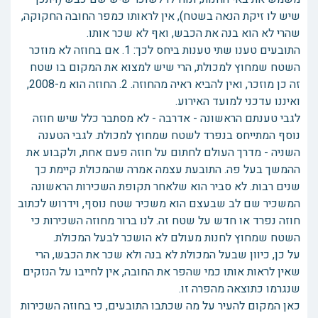
שיש לו זיקת הנאה בשטח), אין לראותו כמפר החובה החקוקה,
שהרי לא הוא בנה את הכבש, ואף לא שכר אותו.
התובעים טענו שתי טענות ביחס לכך: 1. אם בחוזה לא מוזכר
השטח שמחוץ למכולת, הרי שיש למצוא את המקום בו שטח
זה כן מוזכר, ואין להביא ראיה מהחוזה. 2. החוזה הוא מ-2008,
ואיננו עדכני למועד האירוע.
לגבי טענתם הראשונה - אדרבה - לא מסתבר כלל שיש חוזה
נוסף המתייחס בנפרד לשטח שמחוץ למכולת. לגבי הטענה
השניה - מדרך העולם לחתום על חוזה פעם אחת, ולקבוע את
ההמשך בעל פה. התובעת עצמה אמרה שהמכולת קיימת כך
שנים רבות. לא סביר הוא שלאחר תקופת השכירות הראשונה
המשכיר שם לב שבעצם הוא משכיר שטח נוסף, וידרוש לכתוב
חוזה נפרד או חדש על שטח זה. לנו ברור מחוזה השכירות כי
השטח שמחוץ לחנות מעולם לא הושכר לבעל המכולת.
על כן, כיוון שבעל המכולת לא בנה ולא שכר את הכבש, הרי
שאין לראות אותו כמי שהפר את החובה, אין לחייבו על הנזקים
שנגרמו כתוצאה מהפרה זו.
כאן המקום להעיר על מה שכתבו התובעים, כי בחוזה השכירות