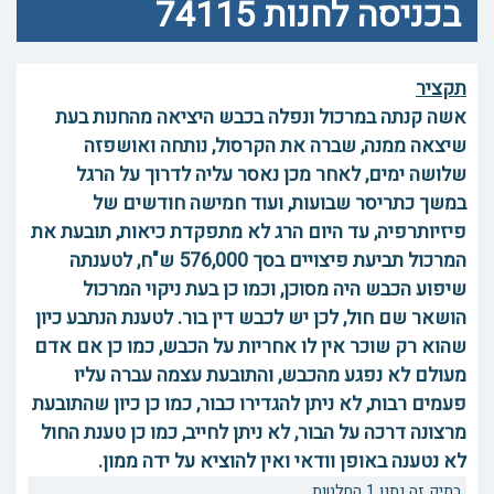
בכניסה לחנות 74115
תקציר
אשה קנתה במרכול ונפלה בכבש היציאה מהחנות בעת
שיצאה ממנה, שברה את הקרסול, נותחה ואושפזה
שלושה ימים, לאחר מכן נאסר עליה לדרוך על הרגל
במשך כתריסר שבועות, ועוד חמישה חודשים של
פיזיותרפיה, עד היום הרג לא מתפקדת כיאות, תובעת את
המרכול תביעת פיצויים בסך 576,000 ש"ח, לטענתה
שיפוע הכבש היה מסוכן, וכמו כן בעת ניקוי המרכול
הושאר שם חול, לכן יש לכבש דין בור. לטענת הנתבע כיון
שהוא רק שוכר אין לו אחריות על הכבש, כמו כן אם אדם
מעולם לא נפגע מהכבש, והתובעת עצמה עברה עליו
פעמים רבות, לא ניתן להגדירו כבור, כמו כן כיון שהתובעת
מרצונה דרכה על הבור, לא ניתן לחייב, כמו כן טענת החול
לא נטענה באופן וודאי ואין להוציא על ידה ממון.
בתיק זה נתנו 1 החלטות.