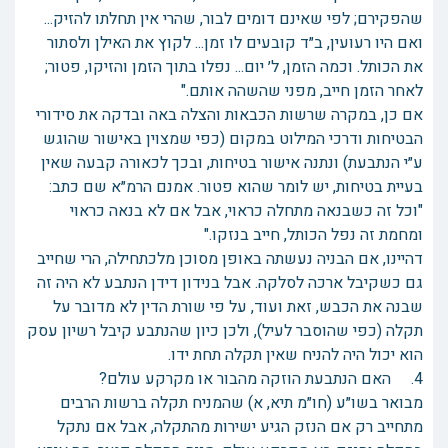
שהפקירם; לפי שאינם דומים לבור, שהרי אין תחלתו להזיק...
ואם היו רעועין, ב״ד קובעים לו זמן... לקוץ את האילן ולסתור
את הכותל. וכמה הזמן, ל׳ יום... נפלו בתוך הזמן והזיקו, פטור;
לאחר הזמן חייב, מפני שהשהה אותם."
אם כן, במקרה שרשות הכבאות והצלה באה ובדקה את סידורי
הבטיחות ודרכי המילוט במקום (כפי שמצוין באישור שהוגש
ע״י הנתבעת) ונתנה אישור בטיחות, ובכך לכאורה קבעה שאין
בעיית בטיחות, יש לומר שהוא פטור. אמנם הרמ״א שם כתב:
"וכל זה כשבנאה מתחלה כראוי, אבל אם לא בנאה כראוי
ומחמת זה נפל הכותל, חייב בנזקו."
דהיינו, אם הבניה נעשתה באופן מסוכן מלכתחילה, הרי שחייב
גם כשקיבל ארכה לסלקה. אבל בנידון דידן הנתבע לא היה זה
שבנה את הכבש, זאת ועוד, על פי שורת הדין לא מדובר על
תקלה (כפי שהוסבר לעיל), ולכן כיון שהנתבע קיבל רשיון עסק
הוא יכול היה להניח שאין תקלה תחת ידו.
4. האם הנתבעת הוזקה מהבור או מקרקע עולם?
מבואר בשו״ע (חו״מ תיא, א) שהמניח תקלה ברשות הרבים
מתחייב רק אם הנזק הגיע ישירות מהתקלה, אבל אם נתקל