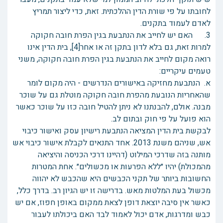
לחובתו על פי שורת הדין ההלכתית. זאת, כדי ליצור תמריץ
לאדם לעמוד בתקנים.
3. האם יש לחייב את הנתבעת בגין הפרת חובה חקוקה
למרות זאת, גם בלא לדון בתקן זה או אחר[4], בית הדין אינו
רואה מקום לחייב את הנתבעת בגין הפרת חובה חקוקה, משני
טעמים עיקריים:
א. הנתבעת מחזיקה באישורים הנדרשים - היה מקום לומר
שהאחריות הנובעת מהפרת חובה חקוקה מוטלת גם על שוכר
מבנה. אולם, להבנתנו לא ניתן להטיל חובה כזו על שוכר כאשר
הוא פועל על פי חוק ובתום לב.
לבקשת בית הדין המציאה הנתבעת רישיון עסק ואישור כיבוי
אש, שניהם משנת 2013. אחד התנאים לקבלת אישור כיבוי אש
מותנה בזה שדרכי המילוט (דהיינו דרכי הכניסה והיציאה
מהמכולת) יהיו ״ללא הפרעות או מכשולים״. אחת המטרות
החשובות ביותר של תקני הכבשים היא שהכבש לא יהווה
מכשול בעת המלטות מאש. בדרישה זו יש הגיון רב. בדרך כלל,
כאשר אין סיבה יוצאת דופן לצאת ממקום באופן חפוז, אם יש
כבש ומדרגות, אדם יכול לאמוד לבד האם ביכולתו לעבור