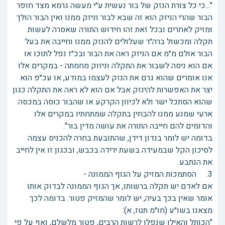
"...כי כל צורת הנזק של בור נעשית ע״י מעשה גרמא מצד חופר
הבור שהרי הניזק הוא זה שבא לבור וניזק ממנו ואין הבור הולך
ומזיק לאחרים ובכל זאת זהו חידוש התורה שאסרה לעשות
תקלה ומכשול ברה״ר שעלולים להנזק ממנו וחייבה את בעל
הבור אולם מ״מ אם הניזק ראה את הבור ובכ״ז נפל לתוכו או
אם הוא ניסה לשבור את התקלה וניזוק מחמתה - במקרים אלו
אנו אומרים שהוא גרם את הנזק לעצמו במודע, או עכ״פ הוא
יצר את האפשרות להינזק אבל אם הוא לא ראה את התקלה כגון
שהוא הסתכל ישר ולא לכיוון הקרקע או שהבור כוסה במכסה
ארעי שמנע ממנו להבחין בתקלה שמתחתיו במקרים אלו
והדומים להם חייבה התורה את עושה מדין בור".
בדומה יש לומר בנדון דידן, שהתובעת בחרה להכניס עצמה
לסיכון הקל שבמעידה בשעת ירידה בכבש, ובכגון זו אין לחייב
את הנתבע.
3. הסתמכות המזיק על הגוף הממונה -
אם לאדם יש תקלה ברשותו, אך הגוף הממונה לבדוק אותו
אומר שאין בכך בעיה, יש לומר שהמזיק פטור. בדומה לכך
מצאנו בשו״ע (חו״מ תטז, א):
"הכותל והאילן שנפלו לרשות הרבים, פטור מלשלם, ואף על פי