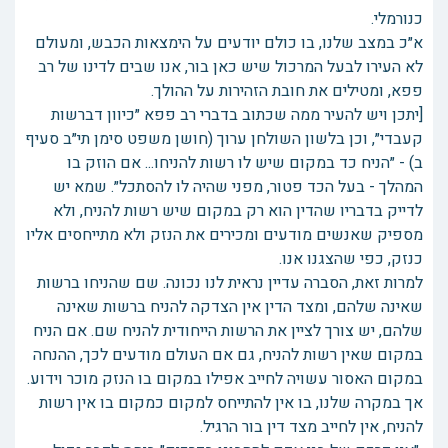
כנורמלי.
א״כ במצב שלנו, בו כולם יודעים על הימצאות הכבש, ומעולם
לא העירו לבעל המרכול שיש כאן בור, אנו שבים לדינו של רב
פפא, ומטילים את חובת הזהירות על ההולך.
[יתכן ויש להעיר ממה שכתוב בדברי רב פפא ״כיוון דברשות
קעבדי״, וכן בלשון השולחן ערוך (חושן משפט סימן תי״ב סעיף
ב) - ״הניח כד במקום שיש לו רשות להניחו... אם הוזק בו
המהלך - בעל הכד פטור, מפני שהיה לו להסתכל״. שמא יש
לדייק בדבריו שהדין הוא רק במקום שיש רשות להניח, ולא
מספיק שאנשים מודעים ומכירים את הנזק ולא מתייחסים אליו
כנזק, כפי שהצגנו אנו.
למרות זאת, הסברה עדיין נראית לנו נכונה. שם שהניחו ברשות
שאינה שלהם, ומצד הדין אין הצדקה להניח ברשות שאינה
שלהם, יש צורך לציין את הרשות הייחודית להניח שם. אם הניח
במקום שאין רשות להניח, גם אם העולם מודעים לכך, ההנחה
במקום האסור עשויה לחייב אפילו במקום בו הנזק מוכר וידוע.
אך במקרה שלנו, בו אין להתייחס למקום כמקום בו אין רשות
להניח, אין לחייב מצד דין בור הרגיל.