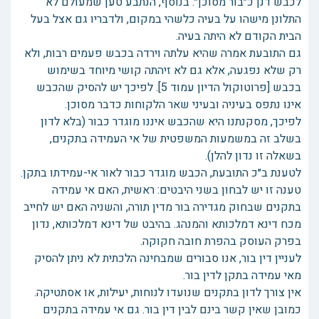
לכבש דנן כ״בור מסוכן״. בנוסף, הנתבע טען שמעולם לא
התלונן מישהו על בעיה כלשהי במקום, ולדבריו גם אצל בעל
הבית הקודם לא היתה בעיה.
גם התובעת אמרה שהיא עלתה וירדה בכבש פעמים רבות, ולא
רק שלא נפגעה, אלא גם לא זיהתה קושי מיוחד בשימוש
בכבש [פרוטוקול הדיון עמוד 5]. לפיכך יש להסיק שהכבש
אינו נתפס בעיניה ובעיני שאר הלקוחות כדבר מסוכן.
לפיכך, מסקנתנו היא שהכבש איננו מוגדר כבור (בלא לדון
בשלב זה במשמעות המשפטית של אי העמידה בתקנים,
בשאלה זו נדון להלן).
לטענת ב״כ התובעת, הכבש מוגדר כבור לאור אי-עמידתו בתקן.
טענה זו יש לבחון בשני היבטים: ראשית, האם אי עמידה
בתקנים שבחוק מגדירה בור מדין תורה, והשניה האם יש לחייב
מכח דינא דמלכותא והמנהג. בהיבט של דינא דמלכותא, נדון
בפרק העוסק בהפרת חובה חקוקה.
לעניין דין בור, אנו סבורים שמבחינה הלכתית לא ניתן להסיק
מאי עמידה בתקן לדין בור.
אין צורך לדון בתקנים שנועדו לנוחות, יעילות, או אסתטיקה.
כמובן שאין קשר בינם לבין דין בור. גם אי עמידה בתקנים