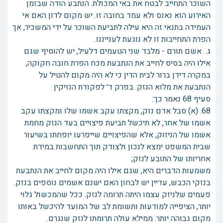
השוכר התחייב לבטח את באי המכולת. הנתבע הודה שבזמן
האירוע הוא נאנס ולא עמד בחובה זו. יש מקום לדון האם אי
העמידה בתנאי זה היא עילה לתביעת השוכר על ידי המשכיר, אך
הפרת התחייבות זו לא נוגעת לענייננו.
ג. אשם תורם - מלבד שני הטעמים דלעיל, יש להוסיף שגם
אילו היה בסיס לחייב את הנתבעת מכח הפרת חובה חקוקה,
במקרה דידן ברור לבית הדין כי לא היה מקום להטיל על
הנתבעת את מלוא הנזק. בפרק ד׳ לפקודת הנזיקין
סעיף 68 נאמר כך:
68. (א) סבל אדם נזק, מקצתו עקב אשמו שלו ומקצתו עקב
אשמו של אחר, לא תיכשל תביעת פיצויים בעד הנזק מחמת
אשמו של הניזוק, אלא שהפיצויים שייפרעו יופחתו בשיעור
שבית המשפט ימצא לנכון ולצודק תוך התחשבות במידת
אחריותו של התובע לנזק;
משמעות הדברים היא, שגם אילו היה מקום לחייב את הנתבעת
בנזקי הכבש, עדיין יש לבחון האם ישנם אשמים נוספים בנזק.
פעמים שלניזק עצמו היתה תרומה לנזק. ככל שהמכשול גלוי
יותר, הציפייה למודעות ותשומת לב של המועד להיכשל באותו
מקום גבוהה יותר. ממילא עולה תרומתו לנזק שנגרם.