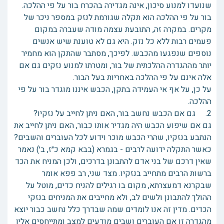
שנועדו למנוע סיכון, אינה מגדירה בהכרח בור על פי ההלכה.
בור על פי ההלכה הוא תקלה שגורמת לנזק במספר ניכר של
מקרים. במקרה זה, התובעת עצמה מודה שעברה במקום
פעמים רבות ללא כל נזק. היא גם לא טוענת שיש אנשים
נוספים שנפגעו מהכבש. לפיכך, מסתבר שהתקן הוא מחמיר
יותר מההגדרה ההלכתית של בור, ומטרתו למנוע נזקים גם אם
אלה אינם על פי ההלכה באחריות בעל הבור.
על כן, על אף אי העמידה בתקן, הכבש איננו מוגדר בור על פי
ההלכה.
2. גם אם הכבש נחשב בור, האם ניתן לחייב על נזקיו?
גם אם שיפוע הכבש היה מגדיר אותו כבור, האם ניתן לחייב את
הנתבע בנזקיו, שהרי הכבש מוכר וידוע לכל העוברים והשבים?
כאשר התקלה ידועה לרבים - בגמרא (בבא קמא כ״ז, ב׳) נאמר
שאין דרכם של בני אדם להתבונן בדרכים, ולכן המניח את הכד
ברשות הרבים מתחייב בנזקיו. מצד שני, רב פפא אומר
שבקרנא דמעצרתא, מקום בו רגילים להניח כדים, מוטל על
ההולך להתבונן ולשים לב, ולא מחייבים את המניחים בנזקי
הכדים. מדין זה אנו לומדים שמה שבדרך כלל נחשב כבור יוצא
מהגדרה זו אם העוברים ושבים מודעים למצב ומתייחסים אליו