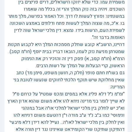
משמירת עמו. כדי שלא יזוקו הישראלים, דרים פריצים בין
השכנים. ויהיה בזה נזק המלך והרי זה בכלל מה שאמרו
במשנתינו: ופורץ לעשות לו דרך. וכל האמור בפרשה, מלך מותר
בו. א״כ, מה שצוה המלך לעשות פתח ודלתים באמצע השכונה
לשמירת העם, הרשות בידו. נמצא: דין מלכי ישראל שוה לדין
האומות בדבר זה".
דהיינו, הרשב״א קובע שחלק מסמכות המלך היא לקבוע תקנות
שמטרתן מניעת נזק לעמו, הובאו דבריו בבית יוסף (חו״מ קסב).
הרמ״א (חו״מ קסב, א) פסק דין זה והזכיר רק את הנימוק
הראשון, קרי הבעלות של המלך על רשות הרבים.
גם בשו״ת חתם סופר (חלק ה, חושן משפט, סימן מד) כתב
שאין מחלוקת שיש תוקף הלכתי לחוקים שנעשו לטובת בני
המדינה:
"ומ״מ נ״ל דלא פליג אלא במסים ומכס שמטיל על כרחם ס״ל
לא שייך לומר בני מדינה ניחא להו אלא משום שהוא אדון הארץ
וא״כ יש לחלק בין מלכי ישראל למלכי או״ה אבל במנהגי
ונימוסי׳ כמו ב״ב נ״ד ע״ב מודה ר״ן דהטעם משום דניחא להו
ואין לחלק בין מלכי ישראל לאו״ה... נעייל להא דידן דלא מיבעי׳
דהתיקון שתיקנו שרי הקומידאט שאינינו נגד דין תורה אלא