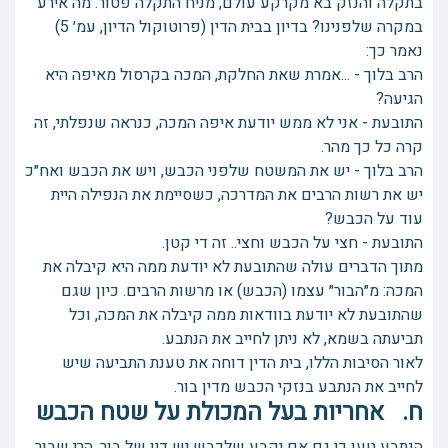
בתקלה והנזק בא מקרקע עולם, מניח התקלה פטור. מה אירע
במקרה שלפנינו? בדיון בבית הדין (פרוטוקול הדיון, עמ׳ 5)
נאמר כך:
הרב בלוך - ...אמרת שאת החלקת, המכה בקרסול מאיפה היא
הגיעה?
התובעת - אני לא ממש יודעת איפה המכה, כנראה שנפלתי, זה
קרה כל כך מהר.
הרב בלוך - יש את המשטח שלפני הכבש, ויש את הכבש ואח״כ
יש את רשות הרבים את המדרכה, כשסיימת את הנפילה היית
עוד על הכבש?
התובעת - חצי על הכבש וחצי.. זה די קטן.
מתוך הדברים עולה שהתובעת לא יודעת ממה היא קיבלה את
המכה: מ״הבור״ עצמו (הכבש) או מרשות הרבים. כיון שגם
שהתובעת לא יודעת בוודאות ממה קיבלה את המכה, וכל
תביעתה בשמא, לא ניתן לחייב את הנתבע.
לאור הסיבות הללו, בית הדין דוחה את טענת התביעה שיש
לחייב את הנתבע בנזקי הכבש מדין בור.
ח. אחריות בעל המכולת על שטח הכבש
הנתבע טען כי גם אם יקבע שלכבש יש דין של בור, הרי שבור