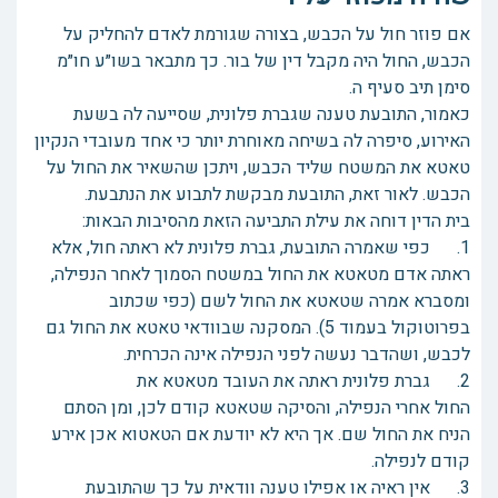
אם פוזר חול על הכבש, בצורה שגורמת לאדם להחליק על
הכבש, החול היה מקבל דין של בור. כך מתבאר בשו״ע חו״מ
סימן תיב סעיף ה.
כאמור, התובעת טענה שגברת פלונית, שסייעה לה בשעת
האירוע, סיפרה לה בשיחה מאוחרת יותר כי אחד מעובדי הנקיון
טאטא את המשטח שליד הכבש, ויתכן שהשאיר את החול על
הכבש. לאור זאת, התובעת מבקשת לתבוע את הנתבעת.
בית הדין דוחה את עילת התביעה הזאת מהסיבות הבאות:
1. כפי שאמרה התובעת, גברת פלונית לא ראתה חול, אלא
ראתה אדם מטאטא את החול במשטח הסמוך לאחר הנפילה,
ומסברא אמרה שטאטא את החול לשם (כפי שכתוב
בפרוטוקול בעמוד 5). המסקנה שבוודאי טאטא את החול גם
לכבש, ושהדבר נעשה לפני הנפילה אינה הכרחית.
2. גברת פלונית ראתה את העובד מטאטא את
החול אחרי הנפילה, והסיקה שטאטא קודם לכן, ומן הסתם
הניח את החול שם. אך היא לא יודעת אם הטאטוא אכן אירע
קודם לנפילה.
3. אין ראיה או אפילו טענה וודאית על כך שהתובעת