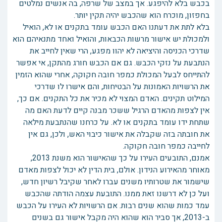
בכבש בלא להיפגע. אך במצב של שרפה, בה אנשים נמלטים
בחפזון, מוכרח הוא שהכבש יהיה תקין יותר.
בלא לתת את דעתנו האם הכבש עומד בתקנים או לא, הואיל
ולמכולת יש אישור מרשות הכבאות, והואיל ואחד מתנאיהם הוא
שדרכי הכניסה והיציאה לא יהוו מפגע, הרי שאין לחייב את
הנתבעת על נזקי הכבש. גם אם הכבש חורג מהתקן, אי אפשר
להתייחס לבעל המכולת כמפר חובה חקוקה, אחרי שהוא הזמין
את הרשויות האמונות על הבטיחות, והם אישרו לו שדרכי
המילוט תקינים. האדם המצוי לא מכיר את כל התקנים. אם כך,
אין לצפות מהאדם הרגיל ששכר מבנה קיים לדעת האם מה
שתחת ידו עומד בתקנים או לא. על כרחנו שהנתבעת מילאה
את חובתה בזה שקבלה את אישור כיבוי האש, ולכן, גם אין
לחייבה כמפר חובה חקוקה.
אמנם, התובעים העירו על כך שהאישור הוא משנת 2013,
מאוחר מהאירוע הנידון. אולם, בית הדין לא יכול לצפות מאדם
שישמור את שטרותיו משנים עברו לאחר שקיבל רשיון חדש,
ועל כן לא דרשנו זאת ממנו. התובעת עצמה הודתה שהכבש
עמד כמות שהוא שנים רבות. אם הרשויות לא העירו על הכבש
ב-2013, אך סביר הוא שהוא היה מקבל אישור גם בשנים