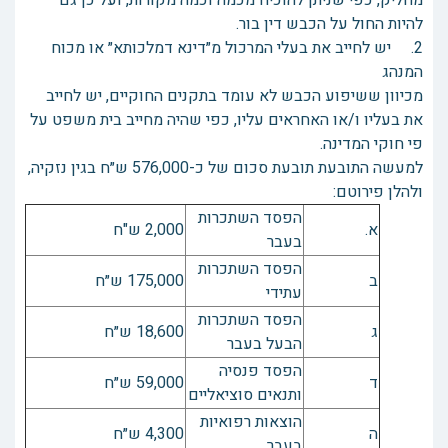
מחליק, כפי שניתן להוכיח מכמה וכמה מקורות, ועל כן גם
להיות החול על הכבש דין בור.
2. יש לחייב את בעלי המרכול מ״דינא דמלכותא״ או מכוח
המנהג
מכיוון ששיפוע הכבש לא עומד בתקנים החוקיים, יש לחייב
את בעליו ו/או האחראים עליו, כפי שהיה מחייב בית משפט על
פי חוקי המדינה.
למעשה התובעת תובעת סכום של כ-576,000 ש״ח בגין נזקיה,
ולהלן פירוטם:
הפסד השתכרות
א.
2,000 ש"ח
בעבר
הפסד השתכרות
ב
175,000 ש״ח
עתידי
הפסד השתכרות
ג
18,600 ש״ח
הבעל בעבר
הפסד פנסיה
ד
59,000 ש״ח
ותנאים סוציאליים
הוצאות רפואיות
ה
4,300 ש״ח
בעבר