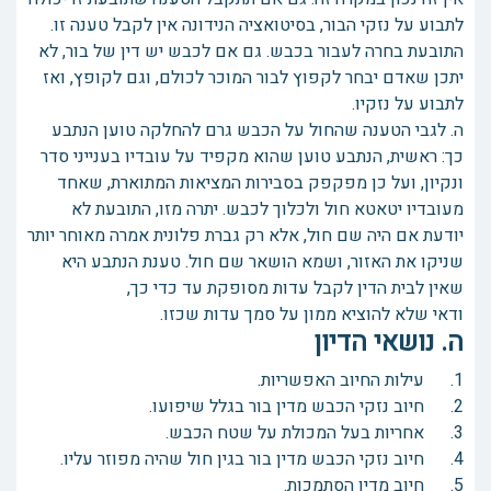
לתבוע על נזקי הבור, בסיטואציה הנידונה אין לקבל טענה זו.
התובעת בחרה לעבור בכבש. גם אם לכבש יש דין של בור, לא
יתכן שאדם יבחר לקפוץ לבור המוכר לכולם, וגם לקופץ, ואז
לתבוע על נזקיו.
ה. לגבי הטענה שהחול על הכבש גרם להחלקה טוען הנתבע
כך: ראשית, הנתבע טוען שהוא מקפיד על עובדיו בענייני סדר
ונקיון, ועל כן מפקפק בסבירות המציאות המתוארת, שאחד
מעובדיו יטאטא חול ולכלוך לכבש. יתרה מזו, התובעת לא
יודעת אם היה שם חול, אלא רק גברת פלונית אמרה מאוחר יותר
שניקו את האזור, ושמא הושאר שם חול. טענת הנתבע היא
שאין לבית הדין לקבל עדות מסופקת עד כדי כך,
ודאי שלא להוציא ממון על סמך עדות שכזו.
ה. נושאי הדיון
1. עילות החיוב האפשריות.
2. חיוב נזקי הכבש מדין בור בגלל שיפועו.
3. אחריות בעל המכולת על שטח הכבש.
4. חיוב נזקי הכבש מדין בור בגין חול שהיה מפוזר עליו.
5. חיוב מדין הסתמכות.