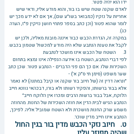
ידו הוא יהיה פטור.
לאדם שקנה שטח שיש בו בור, והוא מודע אליו, ודאי שיש
אחריות על נזקיו (כמבואר בשו״ע שם), אך אם לא ידע מכך יש
לומר שהוא פטור (וכן כתב בספר פתחי חושן נזיקין פ״ז, הערה
כג).
במקרה זה, הגדרת הכבש כבור איננה מובנת מאליה, ולכן יש
לקבל את טענת הנתבע שלא היה מודע למכשול שטמון בכבש.
3. השטח של הכבש אינו מושכר לנתבעת
לפי דברי הנתבע, השטח בו אירעה הנפילה אינו נמצא בתחום
השכירות שלו. אם כך הם פני הדברים - הנתבע פטור. שכן כתב
שער משפט (סימן תי ס״ק א׳) -
״ונראה דדין זה (של חיוב בור שקנה או קיבל במתנה) לא נאמר
אלא בבור ברשותו, והפקיר רשותו ולא בורו, דבכהאי גוונא חייב
הלוקח, אבל בבור ברשות הרבים ומכרו אין הלוקח חייב״
הנתבע הגיש לבית הדין את חוזה השכירות של החנות. מהחוזה
משמע שרק החנות מושכרת ולא השטח שמוביל אליה. לפיכך,
הנתבע אינו חייב מדין שוכר.
ט. חיוב נזקי הכבש מדין בור בגין החול
שהיה מפוזר עליו