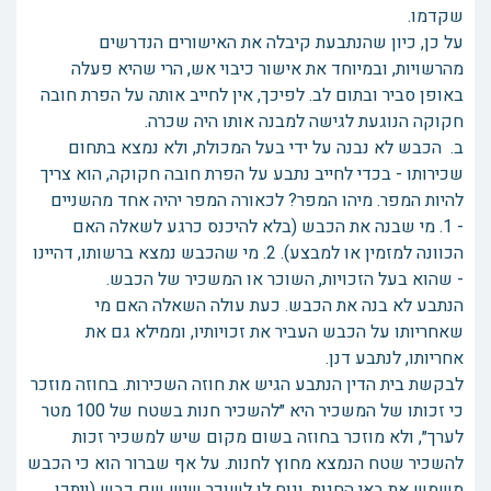
שקדמו.
על כן, כיון שהנתבעת קיבלה את האישורים הנדרשים
מהרשויות, ובמיוחד את אישור כיבוי אש, הרי שהיא פעלה
באופן סביר ובתום לב. לפיכך, אין לחייב אותה על הפרת חובה
חקוקה הנוגעת לגישה למבנה אותו היה שכרה.
ב. הכבש לא נבנה על ידי בעל המכולת, ולא נמצא בתחום
שכירותו - בכדי לחייב נתבע על הפרת חובה חקוקה, הוא צריך
להיות המפר. מיהו המפר? לכאורה המפר יהיה אחד מהשניים
- 1. מי שבנה את הכבש (בלא להיכנס כרגע לשאלה האם
הכוונה למזמין או למבצע). 2. מי שהכבש נמצא ברשותו, דהיינו
- שהוא בעל הזכויות, השוכר או המשכיר של הכבש.
הנתבע לא בנה את הכבש. כעת עולה השאלה האם מי
שאחריותו על הכבש העביר את זכויותיו, וממילא גם את
אחריותו, לנתבע דנן.
לבקשת בית הדין הנתבע הגיש את חוזה השכירות. בחוזה מוזכר
כי זכותו של המשכיר היא ״להשכיר חנות בשטח של 100 מטר
לערך״, ולא מוזכר בחוזה בשום מקום שיש למשכיר זכות
להשכיר שטח הנמצא מחוץ לחנות. על אף שברור הוא כי הכבש
משמש את באי החנות, ונוח לו לשוכר שיש שם כבש (ויתכן