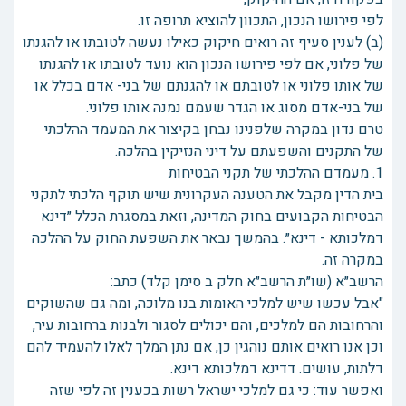
לפי פירושו הנכון, התכוון להוציא תרופה זו.
(ב) לענין סעיף זה רואים חיקוק כאילו נעשה לטובתו או להגנתו
של פלוני, אם לפי פירושו הנכון הוא נועד לטובתו או להגנתו
של אותו פלוני או לטובתם או להגנתם של בני- אדם בכלל או
של בני-אדם מסוג או הגדר שעמם נמנה אותו פלוני.
טרם נדון במקרה שלפנינו נבחן בקיצור את המעמד ההלכתי
של התקנים והשפעתם על דיני הנזיקין בהלכה.
1. מעמדם ההלכתי של תקני הבטיחות
בית הדין מקבל את הטענה העקרונית שיש תוקף הלכתי לתקני
הבטיחות הקבועים בחוק המדינה, וזאת במסגרת הכלל ״דינא
דמלכותא - דינא״. בהמשך נבאר את השפעת החוק על ההלכה
במקרה זה.
הרשב״א (שו״ת הרשב״א חלק ב סימן קלד) כתב:
"אבל עכשו שיש למלכי האומות בנו מלוכה, ומה גם שהשוקים
והרחובות הם למלכים, והם יכולים לסגור ולבנות ברחובות עיר,
וכן אנו רואים אותם נוהגין כן, אם נתן המלך לאלו להעמיד להם
דלתות, עושים. דדינא דמלכותא דינא.
ואפשר עוד: כי גם למלכי ישראל רשות בכענין זה לפי שזה