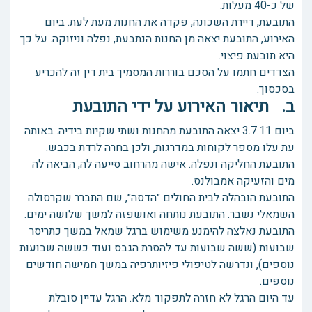
של כ-40 מעלות.
התובעת, דיירת השכונה, פקדה את החנות מעת לעת. ביום
האירוע, התובעת יצאה מן החנות הנתבעת, נפלה וניזוקה. על כך
היא תובעת פיצוי.
הצדדים חתמו על הסכם בוררות המסמיך בית דין זה להכריע
בסכסוך.
ב. תיאור האירוע על ידי התובעת
ביום 3.7.11 יצאה התובעת מהחנות ושתי שקיות בידיה. באותה
עת עלו מספר לקוחות במדרגות, ולכן בחרה לרדת בכבש.
התובעת החליקה ונפלה. אישה מהרחוב סייעה לה, הביאה לה
מים והזעיקה אמבולנס.
התובעת הובהלה לבית החולים ״הדסה״, שם התברר שקרסולה
השמאלי נשבר. התובעת נותחה ואושפזה למשך שלושה ימים.
התובעת נאלצה להימנע משימוש ברגל שמאל במשך כתריסר
שבועות (ששה שבועות עד להסרת הגבס ועוד כששה שבועות
נוספים), ונדרשה לטיפולי פיזיותרפיה במשך חמישה חודשים
נוספים.
עד היום הרגל לא חזרה לתפקוד מלא. הרגל עדיין סובלת