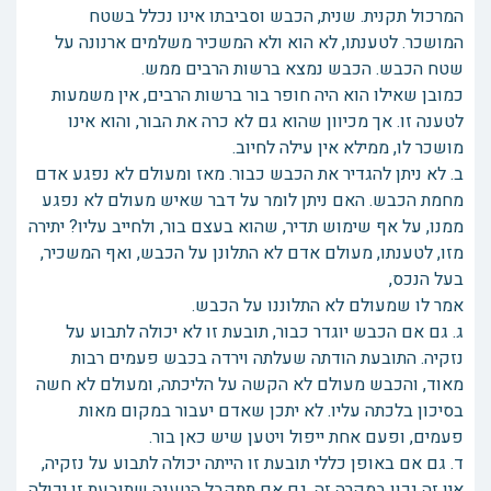
המרכול תקנית. שנית, הכבש וסביבתו אינו נכלל בשטח
המושכר. לטענתו, לא הוא ולא המשכיר משלמים ארנונה על
שטח הכבש. הכבש נמצא ברשות הרבים ממש.
כמובן שאילו הוא היה חופר בור ברשות הרבים, אין משמעות
לטענה זו. אך מכיוון שהוא גם לא כרה את הבור, והוא אינו
מושכר לו, ממילא אין עילה לחיוב.
ב. לא ניתן להגדיר את הכבש כבור. מאז ומעולם לא נפגע אדם
מחמת הכבש. האם ניתן לומר על דבר שאיש מעולם לא נפגע
ממנו, על אף שימוש תדיר, שהוא בעצם בור, ולחייב עליו? יתירה
מזו, לטענתו, מעולם אדם לא התלונן על הכבש, ואף המשכיר,
בעל הנכס,
אמר לו שמעולם לא התלוננו על הכבש.
ג. גם אם הכבש יוגדר כבור, תובעת זו לא יכולה לתבוע על
נזקיה. התובעת הודתה שעלתה וירדה בכבש פעמים רבות
מאוד, והכבש מעולם לא הקשה על הליכתה, ומעולם לא חשה
בסיכון בלכתה עליו. לא יתכן שאדם יעבור במקום מאות
פעמים, ופעם אחת ייפול ויטען שיש כאן בור.
ד. גם אם באופן כללי תובעת זו הייתה יכולה לתבוע על נזקיה,
אין זה נכון במקרה זה. גם אם תתקבל הטענה שתובעת זו יכולה