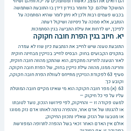
הם רואים את המצב לאשורו ומסתמכים על יכולותיהם ושיווי
המשקל שלהם. קל וחומר בנידון דידן בו התובעת השתמשה
בכבש פעמים רבות ולכן לא ניתן לומר שהיא הסתמכה על
הנתבע, אלא סמכה על ניסיונה ושיקול דעתה.
לפיכך, יש לדחות את עילת התביעה בגין הסתמכות.
יא. חיוב בגין הפרת חובה חקוקה
התובעת טענה שיש לחייב את הנתבעת כיון שזו לא עמדה
בתקנים הקבועים בחוק. הבסיס לחייב בנזיקין מבחינה חוקית
לאור הטענה לחריגה מתקנים, הוא שהתקן מהווה חובה חוקית,
וחריגה ממנו, מהווה עילת נזיקין בחוק, של הפרת חובה חקוקה.
סעיף 63 לפקודת הנזיקין מתייחס לעוולת הפרת חובה חקוקה,
וקובע כך:
63. (א) מפר חובה חקוקה הוא מי שאינו מקיים חובה המוטלת
עליו על פי כל חיקוק —
למעט פקודה זו — והחיקוק, לפי פירושו הנכון, נועד לטובתו
או להגנתו של אדם אחר, וההפרה גרמה לאותו אדם נזק מסוגו
או מטבעו של הנזק שאליו נתכוון החיקוק;
אולם אין האדם האחר זכאי בשל ההפרה לתרופה המפורשת
בפקודה זו, אם החיקוק,