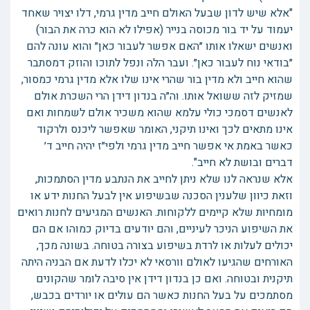
"אלא שיש לדון שבעל האולם חייב מדין גרמי, דלו יצויר שאחד
יעמוד על יד בור מכוסה בנייר (אפילו לא הוא כרה את הבור)
ואנשים ישאלו אותו ״האם אפשר לעבור כאן״ והוא עונה להם
״בודאי נוח לעבור כאן״. ועבר הלה ונפל לתוכו והוזק דמסתבר
שהוא חייב ולא מדין בור שהרי אינו שלו אלא מדין גרמי כמסור,
שמזיק לזה ששואל אותו. וה״ה בנדון דידן הרי השכרת אולם
לאנשים דסמכי כולי עלמא שהוא משכיר אולם לשמחות ואם
אינו מתאים לכך ואינו תיקני, האומר שאפשר ליכנס ולרקוד
כאשר באמת אי אפשר חייב מדין גרמי ולפי״ז יהיה חייב ד׳
דברים ובושת לא חייב".
אלא שנראה לנו שלא ניתן לחייב את הנתבע מדין הסתמכות,
וזאת כיוון שלענין הסכנה שבשיפוע אין לבעל החנות ידע או
מומחיות שלא קיימים ללקוחות. האנשים המגיעים לחנות רואים
את השיפוע הניכר לעיניים, והם יודעים בדיוק כמוהו אם הם
יכולים לעלות או לרדת בשיפוע בצורה בטוחה. בשונה מכך,
האורחים שהגיעו לאולם וורסאי לא יכלו לדעת אם הבניה היתה
תיקנית ובטוחה. ואם כן בנדון דידן אין סיבה לומר שהקונים
מסתמכים על בעל החנות כאשר הם עולים או יורדים בכבש,