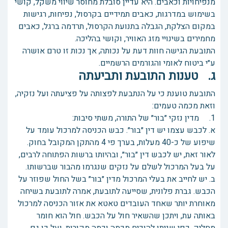
מנפיחויות וכאבים. היא עדיין סובלת מחוסר שיווי משקל, קושי
בשימוש במדרגות, כאבים תמידיים בקרסול, נפיחות, רגישות
במקום הצלקת, הגבלה בתנועת הקרסול, תרדמה ברגל, כאבים
מחמירים בשינויי מזג האוויר, וקושי בהליכה.
התובעת הגישה חוות דעת על נכותה, אך נכות זו טרם אושרה
ע״י ביטוח לאומי והגורמים הרשמיים.
ג. טענות התובעת ותביעתה
התובעת טוענת כי על הנתבעת לפצותה על פציעתה ועל נזקיה,
וזאת מכמה טעמים:
1. מדין נזקי ״בור״ של התורה, משתי סיבות:
א. לכבש עצמו יש דין ״בור״. כבש הכניסה למרכול עומד על
שיפוע של כ-40 מעלות, בערך פי 4 מהתקן המקובל בחוק.
לאור זאת, יש לכבש דין ״בור״, ובהיותו ברשות הפתוחה לרבים,
על בעל המרכול לשלם על נזקים שנגרמו מהבור שברשותו.
ב. יש לחייב את בעלי המרכול מדין ״בור״ בשל החול שפוזר על
הכבש. גברת פלונית, שסייעה לתובעת, אמרה לתובעת בשיחה
מאוחרת יותר שאחד העובדים טאטא את אזור הכניסה למרכול
באותה עת, ויתכן שהשאיר חול על הכבש. חול הוא חומר