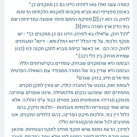
כתורה עשו ואלו באו לפנינו היינו גם כן מתקנים כן."
באופן ספציפי הוא מביא מקורות לתקנות הלכתיות הדומות
לחוק בו הוא דן.[2] פסיקת החתם סופר אומצה כמדיניות רשת
בתי הדין ארץ חמדה גזית:[3]
"לכל חוק, ש״אילו בא לפנינו, היינו גם כן מתקנים כך״ - יש
תוקף הלכתי, על פי הכלל ״דינא דמלכותא - דינא" המבחנים
לחוק כזה הם... או כאשר קיימת סברא לתקן תקנה כזו (כגון
שמירת מרחק בין כלי רכב)."
הבנתנו היא שהתקנים שבחוק עומדים בקריטריונים הללו.
הבנתנו היא שדין בור של התורה מתמודד עם השאלה הפרטית:
מתי אדם חייב בנזק שגרם?
לעומת זאת, במבט על החברה כולה, יש צורך לתקן תקנים
מחמירים יותר שימנעו נזקים מלכתחילה. איננו אומרים שחריגה
מהתקן מגדירה אוטומטית מצב מסוים כבור ע״פ ההלכה. אלא
שיש שתי קטגוריות הלכתיות מובחנות - הלכות נזיקין, בהם
כלול דין בור, והלכות תיקון המדינה, בהם כלולים התקנים. אנו
מחויבים לכל אחת מהקטגוריות הללו.
לפיכך, הדעת נותנת שיש תוקף מחייב לתקני הבטיחות. ומכאן
שיש תוקף הלכתי לחיוב הממון למי שלא עמד בתקנים, מעבר