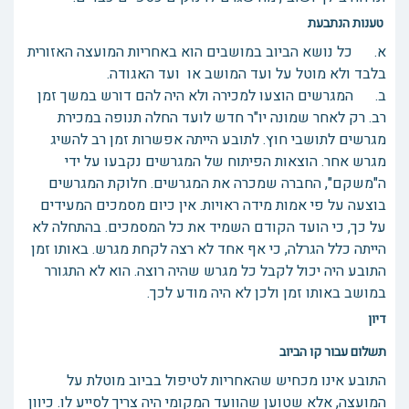
טענות הנתבעת
א. כל נושא הביוב במושבים הוא באחריות המועצה האזורית
בלבד ולא מוטל על ועד המושב או ועד האגודה.
ב. המגרשים הוצעו למכירה ולא היה להם דורש במשך זמן
רב. רק לאחר שמונה יו"ר חדש לועד החלה תנופה במכירת
מגרשים לתושבי חוץ. לתובע הייתה אפשרות זמן רב להשיג
מגרש אחר. הוצאות הפיתוח של המגרשים נקבעו על ידי
ה"משקם", החברה שמכרה את המגרשים. חלוקת המגרשים
בוצעה על פי אמות מידה ראויות. אין כיום מסמכים המעידים
על כך, כי הועד הקודם השמיד את כל המסמכים. בהתחלה לא
הייתה כלל הגרלה, כי אף אחד לא רצה לקחת מגרש. באותו זמן
התובע היה יכול לקבל כל מגרש שהיה רוצה. הוא לא התגורר
במושב באותו זמן ולכן לא היה מודע לכך.
דיון
תשלום עבור קו הביוב
התובע אינו מכחיש שהאחריות לטיפול בביוב מוטלת על
המועצה, אלא שטוען שהוועד המקומי היה צריך לסייע לו. כיוון