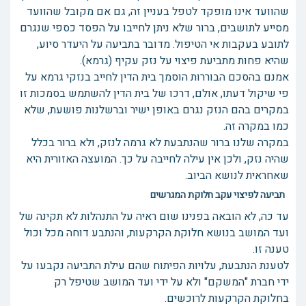
שהוועד אינו מופקד לטפל בעניין זה, גם אם מקובל שהוועד
מסייע לתושבים, ברור שלא ניתן לחייבו על הפסד כספי שנגרם
לתובע בעקבות אי הטיפול. מדובר בתביעה על היעדר סיוע,
שהיא פחות מתביעת פיצוי על נזק עקיף (גרמא).
אמנם בהסכם הבוררות הוסמך בית הדין לחייב בנזקי גרמא על
פי שיקול דעתו, אולם, דרכו של בית הדין להשתמש בסמכות זו
במקרים בהם הנזק נגרם באופן ישיר וברשלנות פושעת, שלא
כמו במקרה זה.
במקרה שלנו ברור שהנתבעת לא גרמה לנזק, ולא ברור בכלל
שהיה נזק, ולכן אין עילה לחייבה על כך. המועצה האזורית היא
שאחראית לנושא הביוב.
תביעה לפיצוי עקב חלוקת המגרשים
עד כה, לא הובאה בפנינו שום ראיה על התנהלות לא תקינה של
ועד המושב בנושא חלוקת הקרקעות, והנתבע דוחה מכל וכול
טענה זו.
לטענת הנתבעת, עלויות הפיתוח שהם עילת התביעה נקבעו על
ידי חברת "המשקם" ולא על ידי ועד המושב שטיפל רק
בחלוקת הקרקעות לרוכשים.