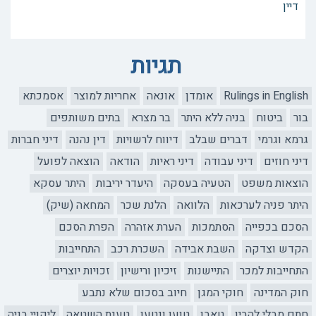
דיין
תגיות
Rulings in English
אומדן
אונאה
אחריות למוצר
אסמכתא
בור
ביטוח
בניה ללא היתר
בר מצרא
בתים משותפים
גרמא וגרמי
דברים שבלב
דיווח לרשויות
דין נהנה
דיני חברות
דיני חוזים
דיני עבודה
דיני ראיות
הודאה
הוצאה לפועל
הוצאות משפט
הטעיה בעסקה
היעדר יריבות
היתר עסקא
היתר פניה לערכאות
הלוואה
הלנת שכר
המחאה (שיק)
הסכם בכפייה
הסתמכות
הערת אזהרה
הפרת הסכם
הקדש וצדקה
השבת אבידה
השכרת רכב
התחייבות
התחייבות למכר
התיישנות
זיכיון ורישיון
זכויות יוצרים
חוק המדינה
חוקי המגן
חיוב בסכום שלא נתבע
חתם מבלי להבין
טאבו
טוען ונטען
טענת השטאה
ליקויי בניה