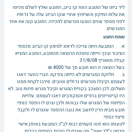
ליד ביתו של התובע הונח קו ביוב, התובע נאלץ לשלם מכיסו
את עלות התיקון והשיפוץ אחרי שקו הביוב עלה על גדותיו.
לפני מספר שנים הוצעו מגרשים למכירה. התובע קנה את אחד
המגרשים.
טענות התובע
א. הנתבעת היתה צריכה לדאוג למימון קו הביוב מכספי
הציבור ובכך הייתה נחסכת ההוצאה מהתובע, הנתבע המציא
קבלה מתאריך 31/8/08.
בשל הוצאה זו הוא תובע סך של 4000 ₪.
ב. חלוקת המגרשים לא הייתה צודקת. חברי הוועד דאגו
לעצמם וקיבלו מגרשים גדולים וטובים. סירבו לקחת ממנו
תשלום, לכן התעכב בקניית המגרש וקיבל מגרש פחות טוב. לא
היו קריטריונים ברורים והמקורבים דאגו לעצמם. עלויות
הפיתוח של המגרש שלו גבוהות ולכן נגרם לו הפסד כספי.
תובע מבית הדין לחשב את גובה ההפסד שנגרם לו ולקבל
פיצוי כספי.
לטענתו הוא פנה פעמים רבות לב"כ הנתבעת באופן אישי
ונדחה ב"לך ושוב", מה שגרם לו נזקים כספיים כבדים.