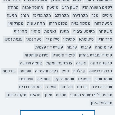
לפנים משורת הדין
לשון הרע
מוניטין
מחוסר אמנה
מחילה
מיסים
מכר
מכר דירה
מכר רכב
מכת מדינה
מנהג
מניעה
מניעת רווח
מפקח בניה
מקום הדיון
מקח טעות
מקרקעין
משפחה
משפט ציבורי
מתנה
נאמנות
נזיקין
נזקי גוף
סדר הדין
סיטומתא
סיטראי
סילוק יד
סעד זמני
עגמת נפש
עד מומחה
ערבות
ערעור
עשיית דין עצמית
פיטורי עובדת בהריון
פיצויי פיטורין
פירוק שותפות
פרשנות חוזה
פשרה
צו מניעה ועיקול
צוואה וירושה
קבוצת רכישה
קבלנות
קניין
ריבית והצמדה
שבועה
שדכנות
שומר שכר
שומרים
שומת נזיקין
שותפות
שידוכים
שכירות דירה
שכנים
שליחות
שמירה
תאונות דרכים
תביעה ע"פ רישומי התובע
תחרות
תיווך
תנאים
תקנת השוק
תשלומי איזון