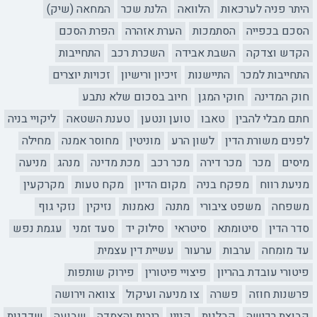
היתר פניה לערכאות
הלוואה
הלנת שכר
המחאה (שיק)
הסכם בכפייה
הסתמכות
הערת אזהרה
הפרת הסכם
הקדש וצדקה
השבת אבידה
השכרת רכב
התחייבות
התחייבות למכר
התיישנות
זיכיון ורישיון
זכויות יוצרים
חוק המדינה
חוקי המגן
חיוב בסכום שלא נתבע
חתם מבלי להבין
טאבו
טוען ונטען
טענת השטאה
ליקויי בניה
לפנים משורת הדין
לשון הרע
מוניטין
מחוסר אמנה
מחילה
מיסים
מכר
מכר דירה
מכר רכב
מכת מדינה
מנהג
מניעה
מניעת רווח
מפקח בניה
מקום הדיון
מקח טעות
מקרקעין
משפחה
משפט ציבורי
מתנה
נאמנות
נזיקין
נזקי גוף
סדר הדין
סיטומתא
סיטראי
סילוק יד
סעד זמני
עגמת נפש
עד מומחה
ערבות
ערעור
עשיית דין עצמית
פיטורי עובדת בהריון
פיצויי פיטורין
פירוק שותפות
פרשנות חוזה
פשרה
צו מניעה ועיקול
צוואה וירושה
קבוצת רכישה
קבלנות
קניין
ריבית והצמדה
שבועה
שדכנות