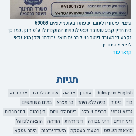
פיצויי פיטורין לעובד שפוטר בעת מילואים 69053
בית הדין קבע שעובד זכאי לזכויות המוקנות לו ע"פ חוק, כמו כן
נקבע כי העובד פוטר בשל הרעת תנאי עבודתו, ולכן הוא זכאי
לפיצויי פיטורין....
קראו עוד
תגיות
Rulings in English
אומדן
אונאה
אחריות למוצר
אסמכתא
בור
ביטוח
בניה ללא היתר
בר מצרא
בתים משותפים
גרמא וגרמי
דברים שבלב
דיווח לרשויות
דין נהנה
דיני חברות
דיני חוזים
דיני עבודה
דיני ראיות
הודאה
הוצאה לפועל
הוצאות משפט
הטעיה בעסקה
היעדר יריבות
היתר עסקא