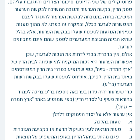
פרוטוקולים של שני הדיונים; סיכומי הצדדים והתגובות עליהם;
פסק הדין; בקשת הערעור ותגובת המשיבה לבקשת הערעור.
המשיבה בחרה בתגובתה לבקשת הערעור להתנגד לעצם
האפשרות לערער בכלל, ובמקרה זה בפרט. לא מתוך טענות
ענייניות הנוגעות לטענות שעלו בבקשת הערעור, אלא בגלל
שהיא הבינה מתגובת המערערים לפסק שהם אינם מתכוונים
לערער.
אולם, אין בדבריה בכדי לדחות את הזכות לערעור, שכן
אפשרות הערעור היא זכות המוקנית למי שפונה לבית הדין של
"ארץ חמדה - גזית", כפי שמופיע בסדרי בית הדין המפורסמים
באתר בית הדין. לפיכך, אתייחס לטענות שעלו בבקשת רשות
הערעור (בר"ע).
כדי שערעור יהיה נידון בערכאה נוספת בר"ע צריכה לעמוד
בהוראות סעיף ט' לסדרי הדין (כפי שמופיע באתר "ארץ חמדה
– גזית").
אין ערעור אלא על יסוד הנימוקים דלהלן:
א. טעות בהלכה.
ב. טעות הנראית לעין בשיקול הדעת או בקביעת העובדות.
ג. פגם מהותי בניהול הדיון באופן המשפיע על תוצאות