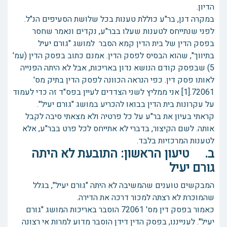
הדיון.
במקרה דנן, בר"ע כוללת טענות בכל שלושת הסעיפים הנ"ל.
לפני שנתייחס לטענות שעלו בבר"ע, נקדים ונאמר שחסר
בפסק הדין של בית הדין קמא הסבר למושג "גורם יעיל
בתיווך", שהוא הבסיס לפסק הדין. אמנם כתוב בפסק הדין (עמ'
5) שבפסק קודם הנושא נדון באריכות, אבל לא היתה הפנייה
לאותו פסק דין. כפי הנראה הכוונה לפסק הדין בתיק מס'
72061.[1] אני ממליץ לשני הצדדים לעיין בפס"ד זה כדי לעמוד
על עקרונות בית הדין בבואו להכריע במושג "גורם יעיל".
קראתי בעיון את בר"ע על כל פרטיה ולא מצאתי סיבה לקבל
אותה. לשם הקיצור, בדברי לא אתייחס לכל פרט בבר"ע, אלא
לטענות המרכזיות בלבד.
ב. טיעון הראשון: התובעת לא היתה
גורם יעיל
המבקשים טוענים שהמשיבה לא היתה "גורם יעיל", בגלל
שהמוכרת לא רצתה למכור דרכה את הדירה.
כאמור בפסק דין מס' 72061 הוסבר באריכות המושג "גורם
יעיל". לענייננו, בפסק הדין דידן הוסבר מדוע למרות אי רצונה