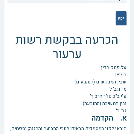
הכרעה בבקשת רשות
ערעור
על פסק הדין
בעניין
שבין המבקשים (הנתבעים)
מר וגב' ל'
ע"י ב"כ טו"ר הרב ד'
ובין המשיבה (התובעת)
גב' ב'
א. הקדמה
הובאו לפני המסמכים הבאים: כתבי התביעה וההגנה; נספחים;