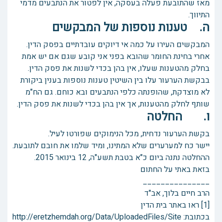
מאז שהתובעת פעלה בעסקה, אין לפטור את הנתבעים מדמי
התיווך.
ה. טענות נוספות של המבקשים
המבקשים העירו על כמה אי דיוקים עובדתיים בפסק הדין.
אחרי בחינת החומר שהובא בפני אני קובע שגם אם יש אמת
בחלק מהטענות שעלו, אין בהן בכדי לשנות את פסק הדין.
בבקשת הערעור עלו בין השיטין טענות נוספות בענין ביקורת
לא מוצדקת, שהופנתה כלפי הנתבעים ובא כוחם. גם הח"מ
שותף לחלק מהטענות, אך אין בהן בכדי לשנות את פסק הדין.
ו. החלטה
בקשת הערעור נדחית, מכל הנימוקים שפורטו לעיל.
יישר כח למערערים שלא המתינו, ומיד שלמו את חובם לתובעת.
ההחלטה נתנה ביום כ"א בטבת תשע"ה, ‏12 בינואר 2015.
בזאת באתי על החתום
_______________
הרב חיים בלוך, אב"ד
[1] ראו באתר בית הדין
בכתובת: http://eretzhemdah.org/Data/UploadedFiles/Site