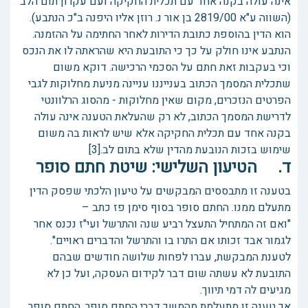
אינה עולה בקנה אחד עם תכלית החקיקה ועם עקרון תום הלב
(השווה ע"א 2819/00 בן אור נ. רוזן אליו היפנה ב"כ הנתבע).
הוא הדין בהוספת כתובת הדירות לאחר החתימה על ההזמנה.
הנתבע אינו חולק על כך כי התובעת היא שהראתה לו את הנכס
וכי בעקבות זאת חתם על הסכמי הרכישה. דוקא משום
שתכלית המסמך הכתוב בענייננו עניינה מניעת מחלוקות לגבי
הפרטים הנזכרים, מקום שאין מחלוקות - מהסוג הרלוונטי
לדרישת המסמך הכתוב, לא רק שהעלאת הטענה אינה עולה
בקנה אחד עם תכלית החקיקה אלא שיש לראות בה משום
שימוש בזכות הנובעת מהדין שלא בתום לב.[3]
ד. הטיעון השלישי: שיטת חתם סופר
בטענה זו מתבססים המבקשים על טיעון הלכתי שפסק הדין
מתעלם ממנו. החתם סופר בסוף סימן פז כתב –
"ואם זה המתחיל התעצל רביע שנה והתרשל ועי"ז נכנס אחר
לגמור אבד זכותו אם התרו בו והתרשל והדברים ראויים".
לטענת המבקשת, עברו לפחות שלושה חודשים שבהם
התובעת לא עשתה שום דבר לקידום העסקה, ועל כן לא
מגיעים לה דמי תיווך.
אך טענה זו מתעלמת מהמשך דברי החתם סופר. החתם סופר