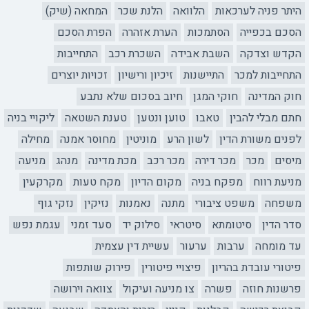
היתר פניה לערכאות
הלוואה
הלנת שכר
המחאה (שיק)
הסכם בכפייה
הסתמכות
הערת אזהרה
הפרת הסכם
הקדש וצדקה
השבת אבידה
השכרת רכב
התחייבות
התחייבות למכר
התיישנות
זיכיון ורישיון
זכויות יוצרים
חוק המדינה
חוקי המגן
חיוב בסכום שלא נתבע
חתם מבלי להבין
טאבו
טוען ונטען
טענת השטאה
ליקויי בניה
לפנים משורת הדין
לשון הרע
מוניטין
מחוסר אמנה
מחילה
מיסים
מכר
מכר דירה
מכר רכב
מכת מדינה
מנהג
מניעה
מניעת רווח
מפקח בניה
מקום הדיון
מקח טעות
מקרקעין
משפחה
משפט ציבורי
מתנה
נאמנות
נזיקין
נזקי גוף
סדר הדין
סיטומתא
סיטראי
סילוק יד
סעד זמני
עגמת נפש
עד מומחה
ערבות
ערעור
עשיית דין עצמית
פיטורי עובדת בהריון
פיצויי פיטורין
פירוק שותפות
פרשנות חוזה
פשרה
צו מניעה ועיקול
צוואה וירושה