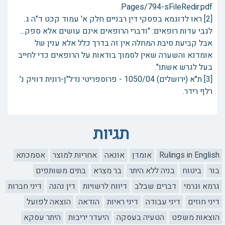
Pages/794-sFileRedir.pdf.
[2] ראו לדוגמא בפסקי דין רבניים חלק א' עמוד קכט ד"ה ג.
לגבי עדות רופאים: "ודברי הרופאים אינם עושים אלא ספק...
אבל קביעת סיבת המחלה אין זה בדרך כלל אלא ענין של
אומדנא והשערה שאין לסמוך בודאות על הרופאים כדי לחייב
בעל לגרש אשתו".
[3] ת"א (ירושלים) 1050/04 - פרוספריטי נדל"ן-רונית דוויק נ'
רלף רידר.
תגיות
Rulings in English
אומדן
אונאה
אחריות למוצר
אסמכתא
בור
ביטוח
בניה ללא היתר
בר מצרא
בתים משותפים
גרמא וגרמי
דברים שבלב
דיווח לרשויות
דין נהנה
דיני חברות
דיני חוזים
דיני עבודה
דיני ראיות
הודאה
הוצאה לפועל
הוצאות משפט
הטעיה בעסקה
היעדר יריבות
היתר עסקא