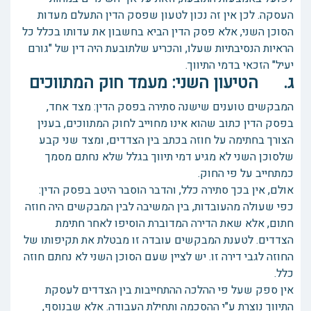
העסקה. לכן אין זה נכון לטעון שפסק הדין התעלם מעדות
הסוכן השני, אלא פסק הדין הביא בחשבון את עדותו בכלל כל
הראיות הנסיבתיות שעלו, והכריע שלתובעת היה דין של "גורם
יעיל" הזכאי בדמי התיווך.
ג. הטיעון השני: מעמד חוק המתווכים
המבקשים טוענים שישנה סתירה בפסק הדין: מצד אחד,
בפסק הדין כתוב שהוא אינו מחוייב לחוק המתווכים, בענין
הצורך בחתימה על חוזה בכתב בין הצדדים, ומצד שני קבע
שלסוכן השני לא מגיע דמי תיווך בגלל שלא נחתם מסמך
כמתחייב על פי החוק.
אולם, אין בכך סתירה כלל, והדבר הוסבר היטב בפסק הדין:
כפי שעולה מהעובדות, בין המשיבה לבין המבקשים היה חוזה
חתום, אלא שאת הדירה המדוברת הוסיפו לאחר חתימת
הצדדים. לטענת המבקשים עובדה זו מבטלת את תקיפותו של
החוזה לגבי דירה זו. יש לציין שעם הסוכן השני לא נחתם חוזה
כלל.
אין ספק שעל פי ההלכה ההתחייבות בין הצדדים לעסקת
התיווך נוצרת ע"י ההסכמה ותחילת העבודה. אלא שבנוסף,