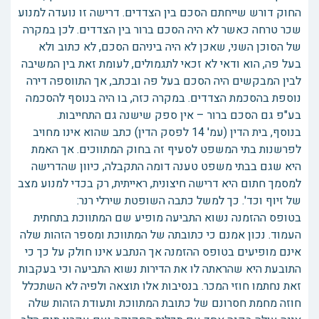
החוק דורש שייחתם הסכם בין הצדדים. דרישה זו נועדה למנוע
שכר טרחה כאשר לא היה הסכם ברור בין הצדדים. לכן במקרה
של הסוכן השני, שאכן לא היה ביניהם הסכם, לא כתוב ולא
בעל פה, הוא ודאי לא זכאי לתגמולים, לעומת זאת בין המשיבה
לבין המבקשים היה הסכם בעל פה ובכתב, אך התווספה דירה
נוספת בהסכמת הצדדים. במקרה כזה, בו היה בנוסף להסכמה
בע"פ גם הסכם ברור – אין ספק שישנה גם התחייבות.
בנוסף, בית הדין (עמ' 14 לפסק הדין) כתב שהוא אינו מחויב
לפרשנות בתי המשפט לסעיף זה בחוק המתווכים. אך האמת
היא שגם בבתי משפט טענה דומה התקבלה, כיוון שהדרישה
למסמך חתום היא דרישה חיצונית, ראייתית, רק בכדי למנוע מצב
של זיוף וכד'. כך למשל כתבה השופטת שירלי רנר:
בטופס ההזמנה נשוא התביעה מופיע שם המתווכת בתחתית
העמוד. נכון אמנם כי כתובתה של המתווכת ומספר הזהות שלה
אינם מופיעים בטופס ההזמנה אך הנתבע אינו חולק על כך כי
התובעת היא שהראתה לו את הדירות נשוא התביעה וכי בעקבות
זאת נחתמו חוזי המכר. בנסיבות אלו תוצאה ולפיה לא השתכלל
חוזה מחמת חסרונם של כתובת המתווכת ותעודת הזהות שלה