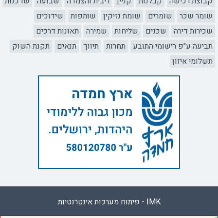
קבוצת רכישה
קבלנות
קניין
ריבית והצמדה
שבועה
שדכנות
שומר שכר
שומרים
שומת נזיקין
שותפות
שידוכים
שכירות דירה
שכנים
שליחות
שמירה
תאונות דרכים
תביעה ע"פ רישומי התובע
תחרות
תיווך
תנאים
תקנת השוק
תשלומי איזון
IMK - פיתוח מערכות אינטרנטיות