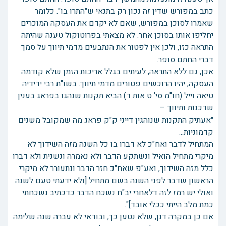
כתב במפורש שדין זה נכון רק בתנאי ש"התרו בו". כלומר
שאמרו לסוכן במפורש, שאם לא יקדם את העסקה המוכרים
יחליפו אותו בסוכן אחר. לא מצאתי בפרוטוקול טענה שהיתה
התראה כזו, ולכן אין לפטור את הנתבעים מדמי תיווך על סמך
דברי החתם סופר.
אכן, גם ללא התראה, לעיתים בגלל אריכות הזמן שלא קודמה
העסקה, יהיו הרוכשים פטורים מדמי תיווך. בשו"ת רבי ידידיה
טיאה וייל (חו"מ סי' ט אות ד) הביא תקנות שנהגו בפראג בענין
שדכנות ותיווך –
"אעתיק התקנות שנוהגין דייני ק"ק פראג מה שמקובל משנים
קדמוניות...
המתחיל לדבר ואח"כ לא דברו בו כל השנה מזה השידוך לא
מיקרי מתחיל הואיל ונשתקע הדבר ולא נאמרה ונשנית ולא דברו
כלל מזה השידוך, ואע"פ שאח"כ חזר הדבר ונתעורר לא מיקרי
הראשון שדבר לפני השנה בשם מתחיל [ולא ידעתי טעם לשנה
ואולי יש רמז לזה דלאחרי יב"ח נשכח הדבר כדכתיב נשכחתי
כמת מלב הייתי ככלי אובד]".
אם כן במקרה דנן, שלא נטען כך, ובודאי לא עברה שנה שלימה