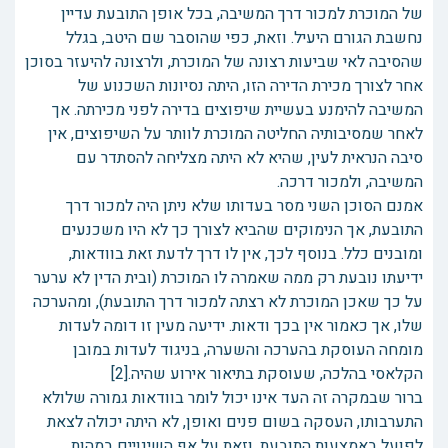
של המוכרת למכור דרך המשיבה, בכל אופן התובעת עדיין
נחשבת הגורם היעיל. וזאת, כפי שהוסבר שם היטב, בגלל
שהסיבה לאי שביעות רצונה של המוכרת, ולרצונה להיעזר בסוכן
אחר לצורך מכירת הדירה הזו, היתה נסיונות השכנוע של
המשיבה להימנע בעשיית שיפוצים בדירה לפני מכירתה. אך
לאחר שמסיבותיה החליטה המוכרת לוותר על השיפוצים, אין
סיבה הנראית לעין, שהיא לא היתה מצליחה להסתדר עם
המשיבה, ולמכור דרכה.
אמנם הסוכן השני מסר בעדותו שלא ניתן היה למכור דרך
התובעת, אך הנימוקים שהביא לצורך כך לא היו משכנעים
ומובנים כלל. בנוסף לכך, אין לו דרך לדעת זאת בוודאות,
ידיעתו נובעת רק ממה שאמרה לו המוכרת (ובית הדין לא ערער
על כך שאכן המוכרת לא רצתה למכור דרך התובעת), ומהערכה
שלו, אך כאמור אין בכך ודאות. ידיעה מעין זו דומה לעדות
מומחה העוסקת בהערכה והשערה, בניגוד לעדות במובן
הקלאסי בהלכה, שעוסקת בתיאור אירוע שהיה.[2]
ברור שבמקרה זה העד אינו יכול לומר בוודאות גמורה שלולא
התערבותו, העסקה בשום פנים ואופן, לא היתה יכולה לצאת
לפועל באמצעות התובעת, וזאת על אף השינויים במהות