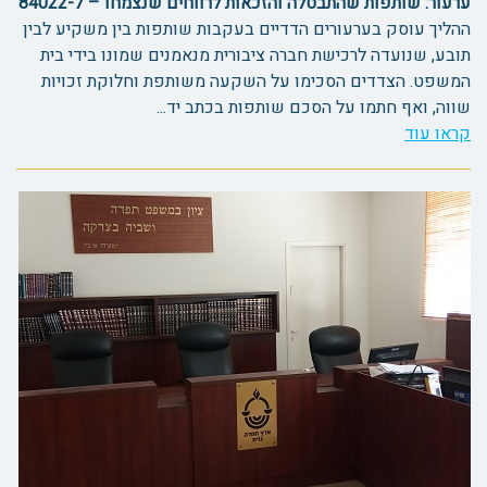
ערעור: שותפות שהתבטלה והזכאות לרווחים שנצמחו – 84022-7
ההליך עוסק בערעורים הדדיים בעקבות שותפות בין משקיע לבין
תובע, שנועדה לרכישת חברה ציבורית מנאמנים שמונו בידי בית
המשפט. הצדדים הסכימו על השקעה משותפת וחלוקת זכויות
שווה, ואף חתמו על הסכם שותפות בכתב יד...
קראו עוד