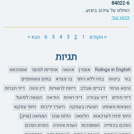
84022-6
הוחלט על עיכוב ביצוע...
קראו עוד
< הקודם
1
2
3
4
5
6
הבא >
תגיות
Rulings in English
אומדן
אונאה
אחריות למוצר
אסמכתא
בור
ביטוח
בניה ללא היתר
בר מצרא
בתים משותפים
גרמא וגרמי
דברים שבלב
דיווח לרשויות
דין נהנה
דיני חברות
דיני חוזים
דיני עבודה
דיני ראיות
הודאה
הוצאה לפועל
הוצאות משפט
הטעיה בעסקה
היעדר יריבות
היתר עסקא
היתר פניה לערכאות
הלוואה
הלנת שכר
המחאה (שיק)
הסכם בכפייה
הסתמכות
הערת אזהרה
הפרת הסכם