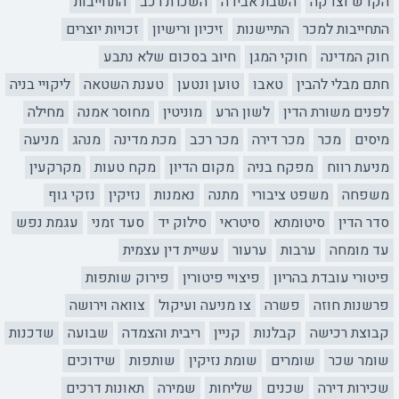
הקדש וצדקה
השבת אבידה
השכרת רכב
התחייבות
התחייבות למכר
התיישנות
זיכיון ורישיון
זכויות יוצרים
חוק המדינה
חוקי המגן
חיוב בסכום שלא נתבע
חתם מבלי להבין
טאבו
טוען ונטען
טענת השטאה
ליקויי בניה
לפנים משורת הדין
לשון הרע
מוניטין
מחוסר אמנה
מחילה
מיסים
מכר
מכר דירה
מכר רכב
מכת מדינה
מנהג
מניעה
מניעת רווח
מפקח בניה
מקום הדיון
מקח טעות
מקרקעין
משפחה
משפט ציבורי
מתנה
נאמנות
נזיקין
נזקי גוף
סדר הדין
סיטומתא
סיטראי
סילוק יד
סעד זמני
עגמת נפש
עד מומחה
ערבות
ערעור
עשיית דין עצמית
פיטורי עובדת בהריון
פיצויי פיטורין
פירוק שותפות
פרשנות חוזה
פשרה
צו מניעה ועיקול
צוואה וירושה
קבוצת רכישה
קבלנות
קניין
ריבית והצמדה
שבועה
שדכנות
שומר שכר
שומרים
שומת נזיקין
שותפות
שידוכים
שכירות דירה
שכנים
שליחות
שמירה
תאונות דרכים