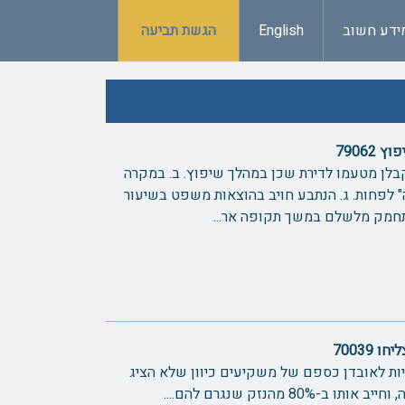
ידע חשוב
English
הגשת תביעה
7906
בלן מטעמו לדירת שכן במהלך שיפוץ. ב. במקרה
יה" לפחות. ג. הנתבע חויב בהוצאות משפט בשיעור
תחמק מלשלם במשך תקופה אר...
70039
יות לאובדן כספם של משקיעים כיוון שלא הציג
 מהנזק שנגרם להם....