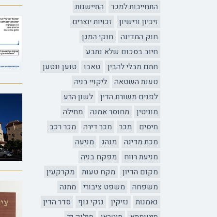
התחייבות למכר
התיישנות
זיכיון ורישיון
זכויות יוצרים
חוק המדינה
חוקי המגן
חיוב בסכום שלא נתבע
חתם מבלי להבין
טאבו
טוען ונטען
טענת השטאה
ליקויי בניה
לפנים משורת הדין
לשון הרע
מוניטין
מחוסר אמנה
מחילה
מיסים
מכר
מכר דירה
מכר רכב
מכת מדינה
מנהג
מניעה
מניעת רווח
מפקח בניה
מקום הדיון
מקח טעות
מקרקעין
משפחה
משפט ציבורי
מתנה
נאמנות
נזיקין
נזקי גוף
סדר הדין