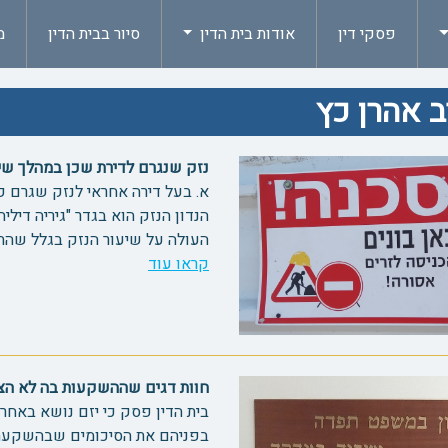
פסקי דין
אודות בית הדין
סיור בבית הדין
מ
 אהרן כץ
נזק שנגרם לדירת שכן במהלך שיפוץ 2
א. בעל דירה אחראי לנזק שגרם ק
הנדון הנזק הוא בגדר "גיריה דיל
העולה על שיעור הנזק בגלל שה
קראו עוד
חוות דגים שההשקעות בה לא הצליחו 
בית הדין פסק כי יזם נושא באחר
בפניהם את הסיכומים שבהשקעה, וחייב אותו ב-80%