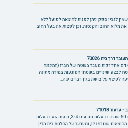
שאין לגביו ספק ניתן לפנות להוצאה לפועל ללא
 את מלוא החוב והקנסות, וכן לפצות את בעל החוב
ר דרך בית 70026
לאדם אחד זכות מעבר בשטח של חברו (המכונה
טח לבצע שינויים בשטחו הפוגעות במידה מתונה
עה לפיצוי על בושת בגין דברים שה...
רעור 71018
בעלי מגרש 92 בנו ביוב על מגרש 50 שהיה בבעלות נתבעים 3-4, וכעת הוא בבעלות
ההוצאות שנגרמו לו, ומערער על החלטת בית הדין