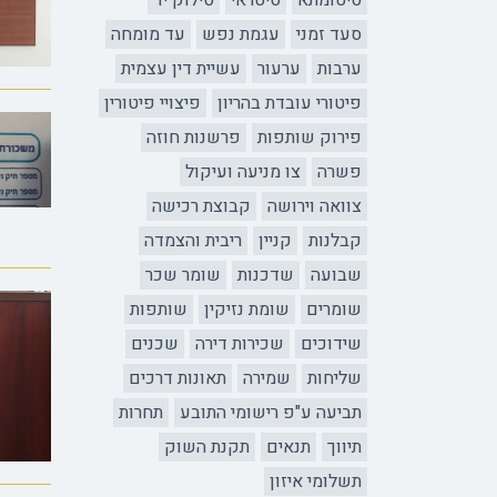
סיטומתא
סיטראי
סילוק יד
סעד זמני
עגמת נפש
עד מומחה
ערבות
ערעור
עשיית דין עצמית
פיטורי עובדת בהריון
פיצויי פיטורין
פירוק שותפות
פרשנות חוזה
פשרה
צו מניעה ועיקול
צוואה וירושה
קבוצת רכישה
קבלנות
קניין
ריבית והצמדה
שבועה
שדכנות
שומר שכר
שומרים
שומת נזיקין
שותפות
שידוכים
שכירות דירה
שכנים
שליחות
שמירה
תאונות דרכים
תביעה ע"פ רישומי התובע
תחרות
תיווך
תנאים
תקנת השוק
תשלומי איזון