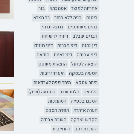
אחריות למוצר
אסמכתא
בור
ביטוח
בניה ללא היתר
בר מצרא
בתים משותפים
גרמא וגרמי
דברים שבלב
דיווח לרשויות
דין נהנה
דיני חברות
דיני חוזים
דיני עבודה
דיני ראיות
הודאה
הוצאה לפועל
הוצאות משפט
הטעיה בעסקה
היעדר יריבות
היתר עסקא
היתר פניה לערכאות
הלוואה
הלנת שכר
המחאה (שיק)
הסכם בכפייה
הסתמכות
הערת אזהרה
הפרת הסכם
הקדש וצדקה
השבת אבידה
השכרת רכב
התחייבות