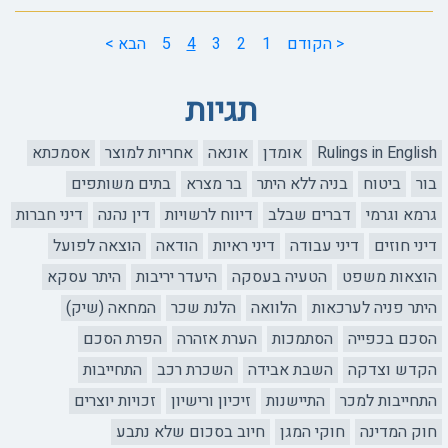
< הקודם
1
2
3
4
5
הבא >
תגיות
Rulings in English
אומדן
אונאה
אחריות למוצר
אסמכתא
בור
ביטוח
בניה ללא היתר
בר מצרא
בתים משותפים
גרמא וגרמי
דברים שבלב
דיווח לרשויות
דין נהנה
דיני חברות
דיני חוזים
דיני עבודה
דיני ראיות
הודאה
הוצאה לפועל
הוצאות משפט
הטעיה בעסקה
היעדר יריבות
היתר עסקא
היתר פניה לערכאות
הלוואה
הלנת שכר
המחאה (שיק)
הסכם בכפייה
הסתמכות
הערת אזהרה
הפרת הסכם
הקדש וצדקה
השבת אבידה
השכרת רכב
התחייבות
התחייבות למכר
התיישנות
זיכיון ורישיון
זכויות יוצרים
חוק המדינה
חוקי המגן
חיוב בסכום שלא נתבע