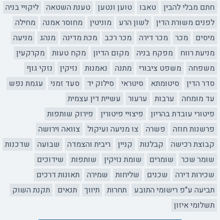
חתם מבלי להבין
טאבו
טוען ונטען
טענת השטאה
ליקויי בניה
לפנים משורת הדין
לשון הרע
מוניטין
מחוסר אמנה
מחילה
מיסים
מכר
מכר דירה
מכר רכב
מכת מדינה
מנהג
מניעה
מניעת רווח
מפקח בניה
מקום הדיון
מקח טעות
מקרקעין
משפחה
משפט ציבורי
מתנה
נאמנות
נזיקין
נזקי גוף
סדר הדין
סיטומתא
סיטראי
סילוק יד
סעד זמני
עגמת נפש
עד מומחה
ערבות
ערעור
עשיית דין עצמית
פיטורי עובדת בהריון
פיצויי פיטורין
פירוק שותפות
פרשנות חוזה
פשרה
צו מניעה ועיקול
צוואה וירושה
קבוצת רכישה
קבלנות
קניין
ריבית והצמדה
שבועה
שדכנות
שומר שכר
שומרים
שומת נזיקין
שותפות
שידוכים
שכירות דירה
שכנים
שליחות
שמירה
תאונות דרכים
תביעה ע"פ רישומי התובע
תחרות
תיווך
תנאים
תקנת השוק
תשלומי איזון