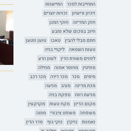
התחייבות למכר
התיישנות
זיכיון ורישיון
זכויות יוצרים
חוק המדינה
חוקי המגן
חיוב בסכום שלא נתבע
חתם מבלי להבין
טאבו
טוען ונטען
טענת השטאה
ליקויי בניה
לפנים משורת הדין
לשון הרע
מוניטין
מחוסר אמנה
מחילה
מיסים
מכר
מכר דירה
מכר רכב
מכת מדינה
מנהג
מניעה
מניעת רווח
מפקח בניה
מקום הדיון
מקח טעות
מקרקעין
משפחה
משפט ציבורי
מתנה
נאמנות
נזיקין
נזקי גוף
סדר הדין