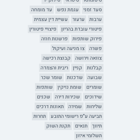
סיטומתא
סיטראי
סילוק יד
סעד זמני
עגמת נפש
עד מומחה
ערבות
ערעור
עשיית דין עצמית
פיטורי עובדת בהריון
פיצויי פיטורין
פירוק שותפות
פרשנות חוזה
פשרה
צו מניעה ועיקול
צוואה וירושה
קבוצת רכישה
קבלנות
קניין
ריבית והצמדה
שבועה
שדכנות
שומר שכר
שומרים
שומת נזיקין
שותפות
שידוכים
שכירות דירה
שכנים
שליחות
שמירה
תאונות דרכים
תביעה ע"פ רישומי התובע
תחרות
תיווך
תנאים
תקנת השוק
תשלומי איזון