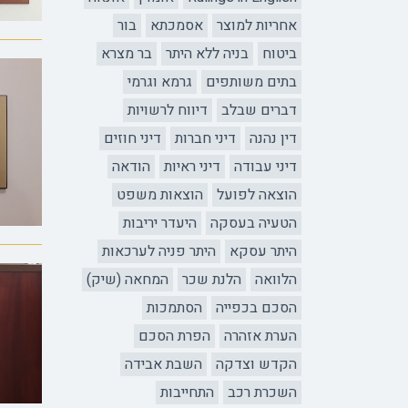
אחריות למוצר
אסמכתא
בור
ביטוח
בניה ללא היתר
בר מצרא
בתים משותפים
גרמא וגרמי
דברים שבלב
דיווח לרשויות
דין נהנה
דיני חברות
דיני חוזים
דיני עבודה
דיני ראיות
הודאה
הוצאה לפועל
הוצאות משפט
הטעיה בעסקה
היעדר יריבות
היתר עסקא
היתר פניה לערכאות
הלוואה
הלנת שכר
המחאה (שיק)
הסכם בכפייה
הסתמכות
הערת אזהרה
הפרת הסכם
הקדש וצדקה
השבת אבידה
השכרת רכב
התחייבות