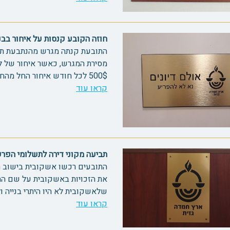
חוזה הקובע קנסות על איחור בבניית 
התובעת קנתה מגרש מהנתבעת תוך 
מסירת המגרש, כאשר איחור של 
500$ לכל חודש איחור החל מהחודש הרביעי. כתשעה חודשים לאחר המו...
קראו עוד
תביעה מקוני דירה לתשלומי הפרשים 1
התובעים רכשו אשקובית בישוב ר'
את הזכויות באשקובית על שם התו
שלאשקובית לא היו היתרי בנייה ו
קראו עוד