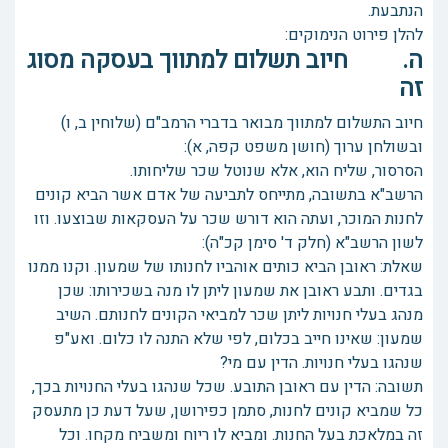
הנתבעת.
להלן פירוט הנימוקים:
ה. חיוב תשלום למתווך בעסקה מסוג
זה
חיוב התשלום למתווך מבואר בדברי הרמב"ם (שלוחין ב, ו)
ובשולחן ערוך (חושן משפט קפה, א):
הסרסור, שליח הוא, אלא שנוטל שכר שליחותו.
הרשב"א בתשובה, מתייחס לתביעה של אדם אשר הביא קונים
לחנות המוכר, ועתה הוא דורש שכר על העסקאות שבוצעו. וזו
לשון הרשב"א (חלק ד' סימן קכ"ה):
שאלת: ראובן הביא כותים אוהביו לחנותו של שמעון. וקנו ממנו
בגדים. ותבע ראובן את שמעון ליתן לו מנה בשכירותו: שכן
מנהג בעלי חנויות ליתן שכר למביאי הקונים לחנותם. השיב
שמעון: שאינו חייב בכלום, לפי שלא התנה לו כלום. ואע"פ
שנהגו בעלי חנויות. הדין עם מי?
תשובה: הדין עם ראובן התובע. שכל שנהגו בעלי החנויות בכך,
כל שמביא קונים לחנות, סתמן כפירושן, שעל דעת כן מתעסק
זה במלאכת בעל החנות. ומביא לו ריוח ומשביח מקחו. וכל