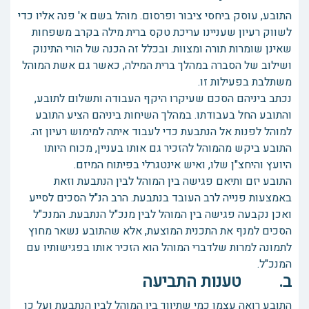
התובע, עוסק ביחסי ציבור ופרסום. מוהל בשם א' פנה אליו כדי
לשווק רעיון שעניינו עריכת טקס ברית מילה בקרב משפחות
שאינן שומרות תורה ומצוות. ובכלל זה הכנה של הורי התינוק
ושילוב של הסברה במהלך ברית המילה, כאשר גם אשת המוהל
משתלבת בפעילות זו.
נכתב ביניהם הסכם שעיקרו היקף העבודה ותשלום לתובע,
והתובע החל בעבודתו. במהלך השיחות ביניהם הציע התובע
למוהל לפנות אל הנתבעת כדי לעבוד איתה למימוש רעיון זה.
התובע ביקש מהמוהל להזכיר גם אותו בעניין, מכוח היותו
היועץ והיחצ"ן שלו, ואיש אינטגרלי בפיתוח המיזם.
התובע יזם ותיאם פגישה בין המוהל לבין הנתבעת וזאת
באמצעות פנייה לרב העובד בנתבעת. הרב הנ"ל הסכים לסייע
ואכן נקבעה פגישה בין המוהל לבין מנכ"ל הנתבעת. המנכ"ל
הסכים למנף את התכנית המוצעת, אלא שהתובע נשאר מחוץ
לתמונה למרות שלדברי המוהל הוא הזכיר אותו בפגישותיו עם
המנכ"ל.
ב. טענות התביעה
התובע רואה עצמו כמי שתיווך בין המוהל לבין הנתבעת ועל כן