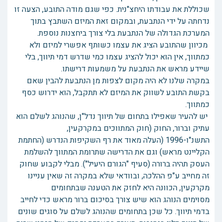
שכוללת את עבודתו היחצ"נית. כפי שגם מודה התובע, הצעה זו
נדחתה על ידי הנתבעת, ובמקום זאת המיזם השתבץ בתוך
המערכת הגדולה של הנתבעת בלי צורך ביחצנות נוספת.
מכיוון שהתובע הציג את עצמו כשותף אפשרי למיזם ולא
כמתווך, אין הוא יכול להציג עצמו כמי שדרש דמי תיווך, בלי
שיידע מראש את הנתבעת על משמעות דרישתו.
במקרה שלנו לא היה מקום לצפות מן הנתבעת להבין שאם
בקשת התובע לשווק את המיזם לא תתקבל, הוא ידרוש כסף
כמתווך.
יש להעיר שאפילו בתחום של תיווך נדל"ן, שהנוהג לשלם הוא
עתיק וברור, החוק (חוק המתווכים במקרקעין,
התשנ"ו-1996 (העלה מאוד את רף השקיפות הנדרש (החתמת
הקליינט מראש) וגם את הדרישה שתרומת המתווך להשלמת
העסק תהיה ברורה (סעיף "הגורם היעיל"). מבלי לקבוע שחוק
זה מחייב ע"פ ההלכה, ובוודאי שלא במקרה זה שאין עניינו
מקרקעין, הכוונה היא לחזק את הטענה שבתחומים
מסוימים הנוהג הוא שיש צורך בסיכום ברור מראש כדי לחייב
בדמי תיווך. כל שכן בתחומים שהנוהג לשלם על סוגים שונים