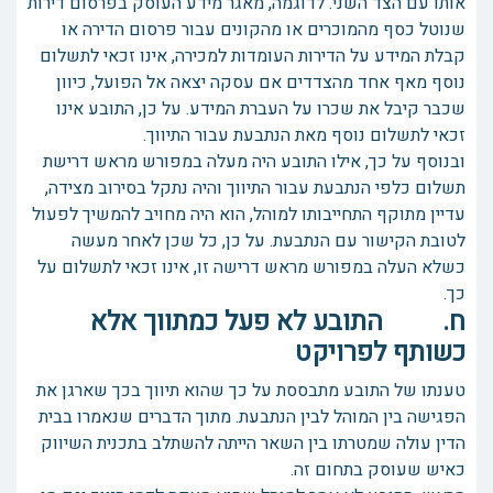
אותו עם הצד השני. לדוגמה, מאגר מידע העוסק בפרסום דירות
שנוטל כסף מהמוכרים או מהקונים עבור פרסום הדירה או
קבלת המידע על הדירות העומדות למכירה, אינו זכאי לתשלום
נוסף מאף אחד מהצדדים אם עסקה יצאה אל הפועל, כיוון
שכבר קיבל את שכרו על העברת המידע. על כן, התובע אינו
זכאי לתשלום נוסף מאת הנתבעת עבור התיווך.
ובנוסף על כך, אילו התובע היה מעלה במפורש מראש דרישת
תשלום כלפי הנתבעת עבור התיווך והיה נתקל בסירוב מצידה,
עדיין מתוקף התחייבותו למוהל, הוא היה מחויב להמשיך לפעול
לטובת הקישור עם הנתבעת. על כן, כל שכן לאחר מעשה
כשלא העלה במפורש מראש דרישה זו, אינו זכאי לתשלום על
כך.
ח. התובע לא פעל כמתווך אלא
כשותף לפרויקט
טענתו של התובע מתבססת על כך שהוא תיווך בכך שארגן את
הפגישה בין המוהל לבין הנתבעת. מתוך הדברים שנאמרו בבית
הדין עולה שמטרתו בין השאר הייתה להשתלב בתכנית השיווק
כאיש שעוסק בתחום זה.