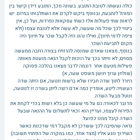
כולה נעשתה לטובת התובע. בשונה מכך, התובע דידן קישר בין
המוהל לנתבעת, ובנוסף ביקש לקדם את השתלבותו במיזם. יש
לראות שתי פעולות אלו כשתי עסקאות נפרדות, ועל כן, אין
ביטוי לכך שכל מה שעשה, לא עשה אלא לטובת עצמו (ולא
ציפה לדמי תיווך), ואילו נהוג היה לקבל שכר על תיווך היה
מקום לתביעת השכר.
בנוסף, מצאנו שאדם שמנסה להרוויח בצורה רחבה ממעשה
מסוים, לא וויתר בכך על הזכות לקבל הנאה מועטת מאותה
פעילות מטעם אחר. דוגמה לדבר מצאנו בהלכה פסוקה
(שולחן ערוך חושן משפט שעה, א):
היורד לתוך שדה חבירו שלא ברשות ונטעה, אם היתה שדה
העשויה ליטע, אומדין כמה אדם רוצה ליתן בשדה זו לנוטעה,
ונוטל מבעל השדה.
מדובר לכאורה גם על מי שעשה כן בלא רשות בכדי לקחת את
הפירות לעצמו, ועדיין הוא זכאי לתשלום על ההנאה שבעל
השדה קיבל ממנו כפועל.
נראה שהסיבה לכך ששדכן לא מקבל דמי שדכנות כאשר
השידוך נוגע אליו (מצד אחד, כמו במקרה של הפתחי תשובה)