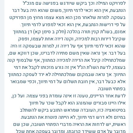
לפרויקט המילה וכך ביקש שיודגש בפגישה עם מנכ"ל
הנתבעת, אין הוא זכאי לדמי תיווך, משום שהוא היה בעל דבר
בעסקה. למרות שלאחר מכן הוא מצא עצמו מחוץ מן הפרויקט
על פי דרישות הנתבעת, אין הוא זכאי למפרע לדמי תיווך.
אמנם, בשו"ת קנין תורה בהלכה (חלק ב סימן קא) דן במתווך
שקיבל דירות רבות למכירה, וקנה דירה אחת לעצמו, ופסק
שהוא זכאי לדמי תיווך אף על דירה זו, למרות שבעסקה זו היה
בעל דבר. אך נראה שאין משם סתירה לדברינו, שכן דווקא שם,
שמלכתחילה קיבל את הדירה למכירה כמתווך, אף שלבסוף קנה
בעצמו, לדעת השו"ת הנ"ל אין זה גורע מזכותו לקבל את דמי
התיווך. אך נראה שבמקום שמלכתחילה לא ירד לעסקה כמתווך
אלא כבעל דבר, אין חובת תשלום על דמי תיווך, וכפי שמבואר
בפתחי תשובה.
לדעת אחד הדיינים, טענה זו אינה עומדת בפני עצמה. ועל כן,
אילו היינו סבורים שהמנהג הוא לקבל שכר על תיווך
בסיטואציה כזו, העובדה שמראש התובע ביקש להשתלב
במיזם ולא דרש דמי תיווך, לא הייתה פוטרת את הנתבעת.
ראשית, יש לדחות את הראיה מדברי הפתחי תשובה, שכן שם
מדובר על אדם ששידך קרובתו, ומדובר בעסקה אחת שכל