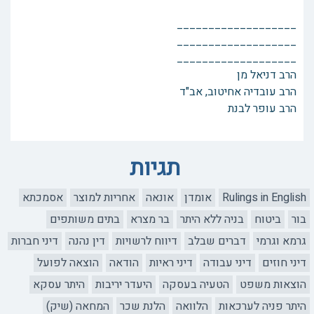
___________________
___________________
___________________
הרב דניאל מן
הרב עובדיה אחיטוב, אב"ד
הרב עופר לבנת
תגיות
Rulings in English
אומדן
אונאה
אחריות למוצר
אסמכתא
בור
ביטוח
בניה ללא היתר
בר מצרא
בתים משותפים
גרמא וגרמי
דברים שבלב
דיווח לרשויות
דין נהנה
דיני חברות
דיני חוזים
דיני עבודה
דיני ראיות
הודאה
הוצאה לפועל
הוצאות משפט
הטעיה בעסקה
היעדר יריבות
היתר עסקא
היתר פניה לערכאות
הלוואה
הלנת שכר
המחאה (שיק)