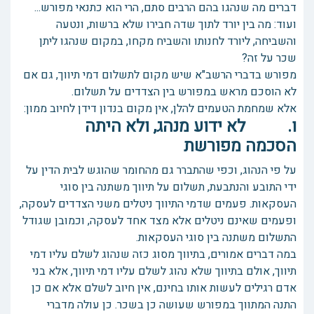
דברים מה שנהגו בהם הרבים סתם, הרי הוא כתנאי מפורש...
ועוד: מה בין יורד לתוך שדה חבירו שלא ברשות, ונטעה
והשביחה, ליורד לחנותו והשביח מקחו, במקום שנהגו ליתן
שכר על זה?
מפורש בדברי הרשב"א שיש מקום לתשלום דמי תיווך, גם אם
לא הוסכם מראש במפורש בין הצדדים על תשלום.
אלא שמחמת הטעמים להלן, אין מקום בנדון דידן לחיוב ממון:
ו. לא ידוע מנהג, ולא היתה
הסכמה מפורשת
על פי הנהוג, וכפי שהתברר גם מהחומר שהוגש לבית הדין על
ידי התובע והנתבעת, תשלום על תיווך משתנה בין סוגי
העסקאות. פעמים שדמי התיווך ניטלים משני הצדדים לעסקה,
ופעמים שאינם ניטלים אלא מצד אחד לעסקה, וכמובן שגודל
התשלום משתנה בין סוגי העסקאות.
במה דברים אמורים, בתיווך מסוג כזה שנהוג לשלם עליו דמי
תיווך, אולם בתיווך שלא נהוג לשלם עליו דמי תיווך, אלא בני
אדם רגילים לעשות אותו בחינם, אין חיוב לשלם אלא אם כן
התנה המתווך במפורש שעושה כן בשכר. כן עולה מדברי