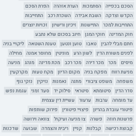
הסכם בכפייה
הסתמכות
הערת אזהרה
הפרת הסכם
הקדש וצדקה
השבת אבידה
השכרת רכב
התחייבות
התחייבות למכר
התיישנות
זיכיון ורישיון
זכויות יוצרים
חוק המדינה
חוקי המגן
חיוב בסכום שלא נתבע
חתם מבלי להבין
טאבו
טוען ונטען
טענת השטאה
ליקויי בניה
לפנים משורת הדין
לשון הרע
מוניטין
מחוסר אמנה
מחילה
מיסים
מכר
מכר דירה
מכר רכב
מכת מדינה
מנהג
מניעה
מניעת רווח
מפקח בניה
מקום הדיון
מקח טעות
מקרקעין
משפחה
משפט ציבורי
מתנה
נאמנות
נזיקין
נזקי גוף
סדר הדין
סיטומתא
סיטראי
סילוק יד
סעד זמני
עגמת נפש
עד מומחה
ערבות
ערעור
עשיית דין עצמית
פיטורי עובדת בהריון
פיצויי פיטורין
פירוק שותפות
פרשנות חוזה
פשרה
צו מניעה ועיקול
צוואה וירושה
קבוצת רכישה
קבלנות
קניין
ריבית והצמדה
שבועה
שדכנות