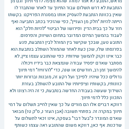
מראש, התובע לא אמר למוהל שהוא מצפה לדמי תיווך וגם מן
הנתבעת לא דרש תשלום עבור התיווך עד לאחר שהתברר לו
שאין בכוונת הנתבעת להעסיק אותו במסגרת הפרויקט. בקשתו
הייתה להיות "חלק מן העניין", כפי שהזכיר בכתב התביעה ואף
חזר על כך בבית הדין. ופירושו של הביטוי "להיות חלק" הוא
לעבוד בהמשך המיזם המדובר בתחום השיווק והפרסום.
התובע טען, שבכך שקישר בין המוהל לבין הנתבעת, פגע
בפרנסתו שלו, שכן כעת לאחר שהמוהל השתלב בנתבעת הוא
כבר אינו זקוק להמשך שירותיו. כפי שהתובע עצמו ציין, לא
מסתבר שאדם יפסיד עבודה שנמצאת כבר בידיו ויכולה
להימשך זמן רב, חודשים או שנה, כדי "להרוויח" דמי תיווך
גדולים ככל שיהיו. לפיכך ועל רקע זה, מובנות וברורות יותר
כוונותיו, בקשותיו וציפיותיו של התובע להשתלב בעזרת
השידוך שעשה בעבודה החדשה בנתבעת, כי זה היה רצונו ולא
התכוון כלל לדמי תיווך.
דווקא דברים אלו הם מורים על כך שאין לחייב תשלום על דמי
תיווך במקרה זה. בפתחי תשובה (אבן העזר נ, ס"ק טז) מבואר
שאדם המוגדר כ"בעל דבר" בעסקה, אינו זכאי לתשלום על
שדכנות. אף כאן, דווקא משום שהתובע ראה עצמו כשותף