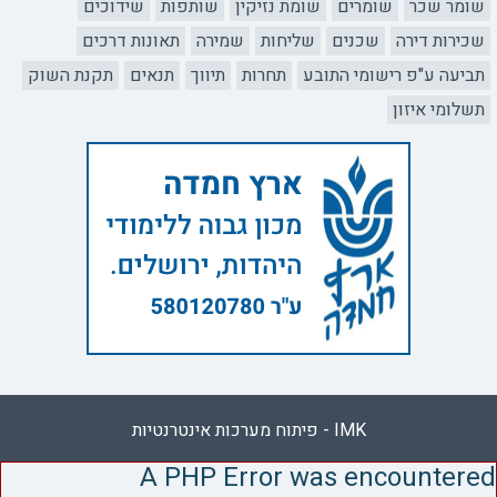
שומר שכר
שומרים
שומת נזיקין
שותפות
שידוכים
שכירות דירה
שכנים
שליחות
שמירה
תאונות דרכים
תביעה ע"פ רישומי התובע
תחרות
תיווך
תנאים
תקנת השוק
תשלומי איזון
IMK - פיתוח מערכות אינטרנטיות
A PHP Error was encountered