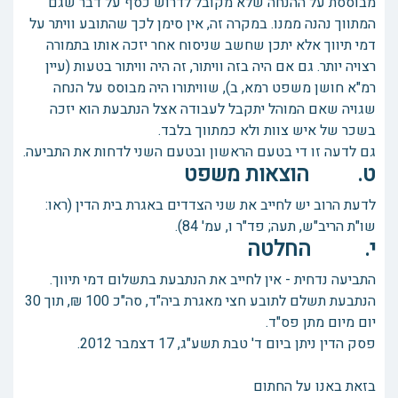
מבוססת על ההנחה שלא מקובל לדרוש כסף על דבר שגם
המתווך נהנה ממנו. במקרה זה, אין סימן לכך שהתובע וויתר על
דמי תיווך אלא יתכן שחשב שניסוח אחר יזכה אותו בתמורה
רצויה יותר. גם אם היה בזה וויתור, זה היה וויתור בטעות (עיין
רמ"א חושן משפט רמא, ב), שוויתורו היה מבוסס על הנחה
שגויה שאם המוהל יתקבל לעבודה אצל הנתבעת הוא יזכה
בשכר של איש צוות ולא כמתווך בלבד.
גם לדעה זו די בטעם הראשון ובטעם השני לדחות את התביעה.
ט. הוצאות משפט
לדעת הרוב יש לחייב את שני הצדדים באגרת בית הדין (ראו:
שו"ת הריב"ש, תעה; פד"ר ו, עמ' 84).
י. החלטה
התביעה נדחית - אין לחייב את הנתבעת בתשלום דמי תיווך.
הנתבעת תשלם לתובע חצי מאגרת ביה"ד, סה"כ 100 ₪, תוך 30
יום מיום מתן פס"ד.
פסק הדין ניתן ביום ‏ד' טבת תשע"ג, ‏17 דצמבר 2012.
בזאת באנו על החתום