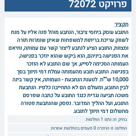
פרויקט 72072
תקציר
התובע עוסק ביחסי ציבור, הנתבע מוהל פנה אליו על מנת
לשווק עריכת בריתות למשפחות שאינן שומרות תורה
ומצוות, התובע הציע לנתבע ליצור קשר עם עמותה, ותיאם
את הפגישה ביניהם, הוא ביקש שהוא יוזכר בפגישה,
העמותה הסכימה לסייע, אך שם התובע לא הוזכר
בפגישה. התובע תובע מהעמותה עמלת דמי תיווך בסך
10,000 ש""ח. לטענת הנתבעת - העמותה, אין קשר בינה
לבין התובע, ומעולם הם לא התחייבה כלפיו. הנתבעת
משכה תביעה נגדית כנגד התובע על כתבה שפרסם
התובע, ועל ההליך המדובר. נפסק שהנתבעת פטורה
מתשלום דמי תיווך לתובע.
בתיק זה נתנו 1 החלטות.
החלטה זו הוזכרה 0 פעמים בהחלטות אחרות.