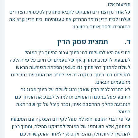
תביעות אלו.
כל אחד מן הצדדים התבקש להביא סימוכין לטענותיו. הצדדים
שלחו לבית הדין חומר המחזק את טענותיהם. בית הדין קרא את
החומרים ולקח אותם בחשבון.
ד. תמצית פסק הדין
התביעה היא לתשלום דמי תיווך עבור התיווך בין המוהל
לנתבעת. לדעת בית הדין, אף שלפעמים יש חיוב על פי ההלכה
לשלם למתווך דמי תיווך גם כשאין הסכמה מפורשת מראש
לתשלום דמי תיווך, במקרה זה אין לחייב את הנתבעת בתשלום
מהטעמים הבאים:
לא התברר לבית הדין שאכן נהוג לשלם על תיווך מסוג זה.
התובע פעל במסגרת התחייבותו למוהל לבצע את התיווך עם
הנתבעת כחלק מההסכם איתו, וכבר קיבל על כך שכר מאת
המוהל.
על פי דברי התובע, הוא לא פעל לקידום העסקה עם הנתבעת
כמתווך, אלא כשותפו של המוהל לפרויקט המילה, ומתוך רצון
להמשיך להיות חלק מהפרויקט אף לאחר ההתקשרות עם