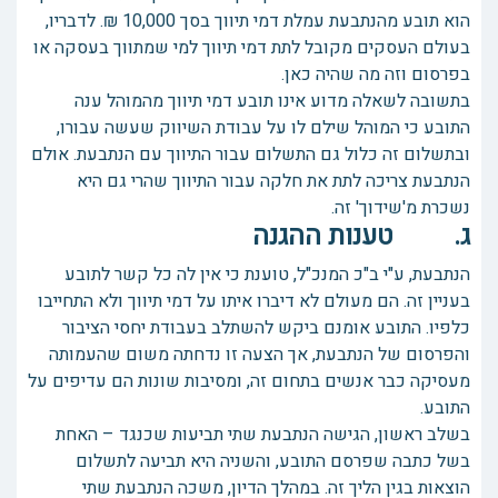
הוא תובע מהנתבעת עמלת דמי תיווך בסך 10,000 ₪. לדבריו,
בעולם העסקים מקובל לתת דמי תיווך למי שמתווך בעסקה או
בפרסום וזה מה שהיה כאן.
בתשובה לשאלה מדוע אינו תובע דמי תיווך מהמוהל ענה
התובע כי המוהל שילם לו על עבודת השיווק שעשה עבורו,
ובתשלום זה כלול גם התשלום עבור התיווך עם הנתבעת. אולם
הנתבעת צריכה לתת את חלקה עבור התיווך שהרי גם היא
נשכרת מ'שידוך' זה.
ג. טענות ההגנה
הנתבעת, ע"י ב"כ המנכ"ל, טוענת כי אין לה כל קשר לתובע
בעניין זה. הם מעולם לא דיברו איתו על דמי תיווך ולא התחייבו
כלפיו. התובע אומנם ביקש להשתלב בעבודת יחסי הציבור
והפרסום של הנתבעת, אך הצעה זו נדחתה משום שהעמותה
מעסיקה כבר אנשים בתחום זה, ומסיבות שונות הם עדיפים על
התובע.
בשלב ראשון, הגישה הנתבעת שתי תביעות שכנגד – האחת
בשל כתבה שפרסם התובע, והשניה היא תביעה לתשלום
הוצאות בגין הליך זה. במהלך הדיון, משכה הנתבעת שתי