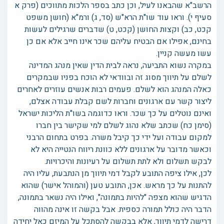
הרשב"א שהבאנו לעיל, וכן כתב בספר הלכות מתווכים (פרק א
סעיף י). וראו עוד שו"ת הרא"ש (סד, ג) ורמ"א (חושן משפט
קכט, כב) וקצות החושן (קכט, ט) שדברים שרגילים לעשות
בחינם, אפילו אם הבטיח עליהם שכר אינו חייב אלא אם כן
עשו מעשה קניין.
במקרה נשוא התביעה, נראה לבית הדין שאין מנהג המדינה
לשלם על תיווך מסוג זה ובוודאי לא הוכח בפניו שבמקרים
כאלה המנהג הוא לשלם. פעמים רבות אנשים עוזרים לאחרים
ליצור קשר עם ארגונים וחברות לשם קבלת עבודה אצלם,
ואינם נוטלים על כך שכר. וראו כדוגמה בשו"ת הליכות ישראל
(סימן כח) שכתב שלא נהוג לשלם למי שקישר בין חברו
למקום עבודה ועל ידי כך קיבל משרה. בפרט בתחום הרבני
וכאשר מדובר על ארגונים ללא כוונת ריווח הנטייה היא לא
לבקש תשלום ולא לתת תשלום על רעיונות והיכרויות.
לכן, אילו ציפה התובע לקבל דמי תיווך מן הנתבעת, עליו היה
להתנות על כך מראש. אכן, התובע טען (והמוהל אישר) שהוא
הדגיש שהוא מצפה "להיות בתמונה", ואילו היה נשאר בתמונה,
הדבר היה כולל תמורה כספית. אבל בקשה זו אינה מהווה
דרישה לדמי תיווך, אלא בבקשה להסתכל על המיזם כאל יחידה