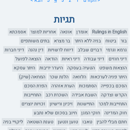
< הקודם
1
2
3
4
5
הבא >
תגיות
Rulings in English
אומדן
אונאה
אחריות למוצר
אסמכתא
בור
ביטוח
בניה ללא היתר
בר מצרא
בתים משותפים
גרמא וגרמי
דברים שבלב
דיווח לרשויות
דין נהנה
דיני חברות
דיני חוזים
דיני עבודה
דיני ראיות
הודאה
הוצאה לפועל
הוצאות משפט
הטעיה בעסקה
היעדר יריבות
היתר עסקא
היתר פניה לערכאות
הלוואה
הלנת שכר
המחאה (שיק)
הסכם בכפייה
הסתמכות
הערת אזהרה
הפרת הסכם
הקדש וצדקה
השבת אבידה
השכרת רכב
התחייבות
התחייבות למכר
התיישנות
זיכיון ורישיון
זכויות יוצרים
חוק המדינה
חוקי המגן
חיוב בסכום שלא נתבע
חתם מבלי להבין
טאבו
טוען ונטען
טענת השטאה
ליקויי בניה