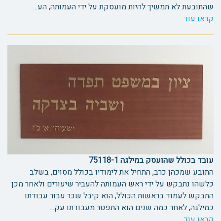
שהתובעת לא תמשיך להיות מועסקת על ידי העמותה, הע...
קראו עוד
עובד בכולל שהועסק במילגה 75118-1
התובע שמכהן כרב, התחיל את לימודיו בכולל מסוים, בשלב
כלשהו נתבקש על ידי ראש העמותה להעביר שיעורים ולאחר מכן
התבקש לעמוד בראשות הכולל, הוא קיבל שכר עבור עבודתו
כמילגה, לאחר כמה שנים הוא התפטר מעבודתו עק...
קראו עוד