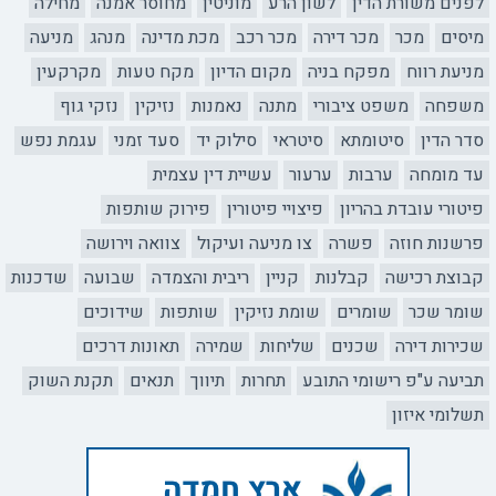
לפנים משורת הדין
לשון הרע
מוניטין
מחוסר אמנה
מחילה
מיסים
מכר
מכר דירה
מכר רכב
מכת מדינה
מנהג
מניעה
מניעת רווח
מפקח בניה
מקום הדיון
מקח טעות
מקרקעין
משפחה
משפט ציבורי
מתנה
נאמנות
נזיקין
נזקי גוף
סדר הדין
סיטומתא
סיטראי
סילוק יד
סעד זמני
עגמת נפש
עד מומחה
ערבות
ערעור
עשיית דין עצמית
פיטורי עובדת בהריון
פיצויי פיטורין
פירוק שותפות
פרשנות חוזה
פשרה
צו מניעה ועיקול
צוואה וירושה
קבוצת רכישה
קבלנות
קניין
ריבית והצמדה
שבועה
שדכנות
שומר שכר
שומרים
שומת נזיקין
שותפות
שידוכים
שכירות דירה
שכנים
שליחות
שמירה
תאונות דרכים
תביעה ע"פ רישומי התובע
תחרות
תיווך
תנאים
תקנת השוק
תשלומי איזון