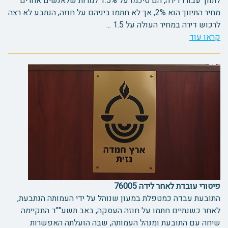
לתווך עבורו דירה, הם סיכמו על 1.5% למרות שלאנשים אחרים
מחיר התיווך הוא 2%, אך לא חתמו ביניהם על חוזה, הנתבע לא רצה
לרכוש דירה במחיר העולה על 1.5 ...
קראו עוד
פיטורי עובדת לאחר לידה 76005
התובעת עבדה כמטפלת במעון שנוהל על ידי העמותה הנתבעת,
לאחר כשנתיים חתמו על חוזה העסקה, באב תשע""ד התקיימה
שיחה עם התובעת ומנהל העמותה, שבה הועלתה האפשרות