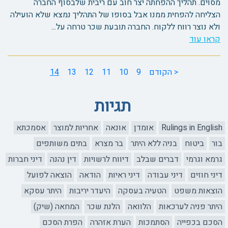
מסוים. תהליך ההפחתה יצר חוב עם ריבית שלבסוף החברה
הצליחה להפחית ממנו אבל בסופו של התהליך נמצא שלא הועילה
ולא נוצר רווח ללקוח. החברה תובעת שכר טרחה על...
קראו עוד
< הקודם
9
10
11
12
13
14
תגיות
Rulings in English
אומדן
אונאה
אחריות למוצר
אסמכתא
בור
ביטוח
בניה ללא היתר
בר מצרא
בתים משותפים
גרמא וגרמי
דברים שבלב
דיווח לרשויות
דין נהנה
דיני חברות
דיני חוזים
דיני עבודה
דיני ראיות
הודאה
הוצאה לפועל
הוצאות משפט
הטעיה בעסקה
היעדר יריבות
היתר עסקא
היתר פניה לערכאות
הלוואה
הלנת שכר
המחאה (שיק)
הסכם בכפייה
הסתמכות
הערת אזהרה
הפרת הסכם