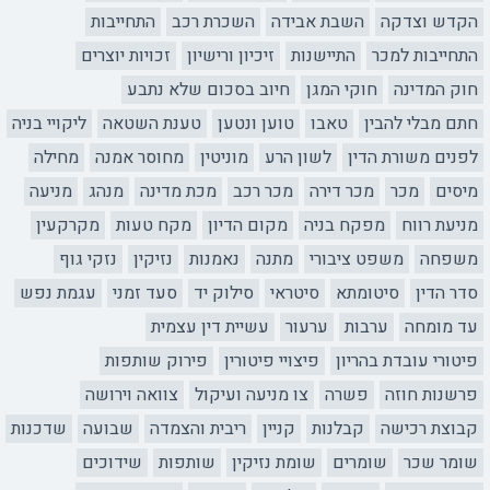
הקדש וצדקה
השבת אבידה
השכרת רכב
התחייבות
התחייבות למכר
התיישנות
זיכיון ורישיון
זכויות יוצרים
חוק המדינה
חוקי המגן
חיוב בסכום שלא נתבע
חתם מבלי להבין
טאבו
טוען ונטען
טענת השטאה
ליקויי בניה
לפנים משורת הדין
לשון הרע
מוניטין
מחוסר אמנה
מחילה
מיסים
מכר
מכר דירה
מכר רכב
מכת מדינה
מנהג
מניעה
מניעת רווח
מפקח בניה
מקום הדיון
מקח טעות
מקרקעין
משפחה
משפט ציבורי
מתנה
נאמנות
נזיקין
נזקי גוף
סדר הדין
סיטומתא
סיטראי
סילוק יד
סעד זמני
עגמת נפש
עד מומחה
ערבות
ערעור
עשיית דין עצמית
פיטורי עובדת בהריון
פיצויי פיטורין
פירוק שותפות
פרשנות חוזה
פשרה
צו מניעה ועיקול
צוואה וירושה
קבוצת רכישה
קבלנות
קניין
ריבית והצמדה
שבועה
שדכנות
שומר שכר
שומרים
שומת נזיקין
שותפות
שידוכים