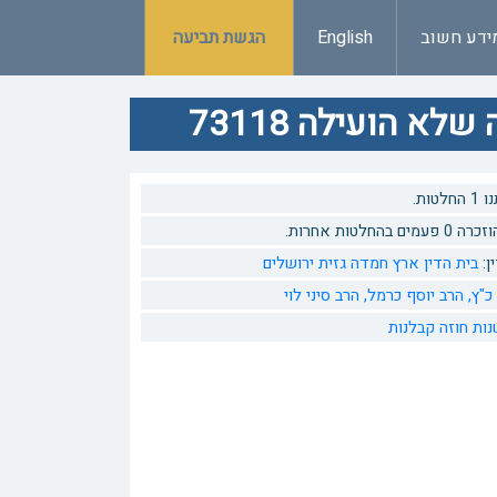
ידע חשוב
English
הגשת תביעה
 הועילה 73118
טות.
 בהחלטות אחרות.
ן:
בית הדין ארץ חמדה גזית ירושלים
כ"ץ,
הרב יוסף כרמל,
הרב סיני לוי
ות חוזה
קבלנות