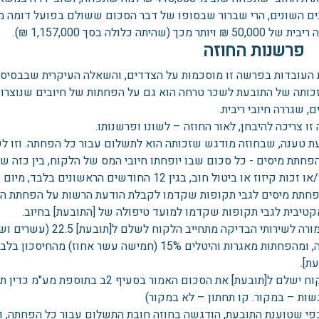
ם השונים, הרי שברור שבסופו של דבר הסכום ששולם בפועל דומה מאוד
 ₪ ויותר מכך (שהיתה כלולה בסך 1,157,000 ₪).
פרשנות החוזה
 העובדות בפרשה זו מוסכמות על הצדדים, והשאלה העיקרית שבבסיס 
כותה של התובעת לשכר טרחה הוא גם על הפחתות של חיובים שנוצרו 
ם, שגררה חיובי ריבית.
ו צריכה להיבחן, לאור החוזה – לשונו ופרשנותו.
טענה, שבחוזה מודגש שזכותה הוא לתשלום עבור כל הפחתה. וזו לשון סעיף 2 לחוזה שב
. הפחתת מיסים - כל סכום שבו יופחתו חיובי המס של הלקוח, בין כזה 
קיזוז או ביטול חוב, בגין 12 החודשים הראשונים בלבד, מיום שהתקבלה תשובת העירייה להפחתת הארנונה.
הפחתת מיסים לגבי תקופות שקדמו לקבלת הודעת הרשות על הפחתת ה
קטיבית לגבי תקופות שקדמו למועד טיפולה של [התובעת] בחיוב.
ב. בתמורה לשירותי הבדי
ארנונה, ומהפחתות מאגרות והיטלים 15% (חמישה עשר
ת].
לם ל[תובעת] את הסכום האמור בסעיף 2ב בתוספת מע"מ כדין תוך 30 ימים מיום קבלת החזרי המיסים.
שות – במקור. קו תחתון – לא במקור)
כפי שטוענת התובעת, הודגשה בחוזה חובת התשלום עבור כל הפחתה, ו