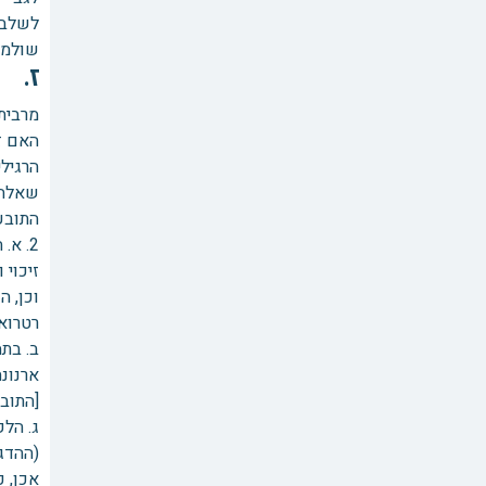
לשלבי
שולמה ריבית של 50,000
ז. 
מרבית
האם ז
הרגילי
שאלה ז
התובעת 
2. א
זיכוי ו/או זכות 
וכן, 
רטרוא
[התובע
ג. הלקוח יש
(ההדג
אכן, 