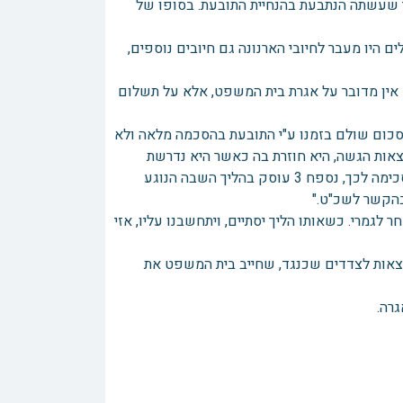
י שעשתה הנתבעת בהנחיית התובעת. בסופו של
הוסיף במסמכים שהגישה, שבסכום של 1,150,000 ₪ כלולים היו מעבר לחיובי הארנונה גם חיובים נוספים,
יחס ל-1,000 ₪ בתוספת מע"מ וכן 1,500 ₪ + מע"מ– אין מדובר על אגרת בית המשפט, אלא על תשלום
של 1,500 ₪ כתב ב"כ התובעת: "הסכום שולם בזמנו ע"י התובעת בהסכמה מלאה ולא
אות הגשה, היא חוזרת בה כאשר היא נדרשת
לשלם שכ"ט בגין חיסכון. יתר על כן, כפי שהובהר בעת הדיון ואף הנתבעת הסכימה לכך, נספח 3 עוסק בהליך השבה הנוגע
בהקשר לשכ"ט."
רה להליך אחר לגמרי. כשאותו הליך יסתיים, ויתחשבנו עליו, אזי
ל סכום הוצאות לצדדים שכנגד, שחייב בית המשפט את