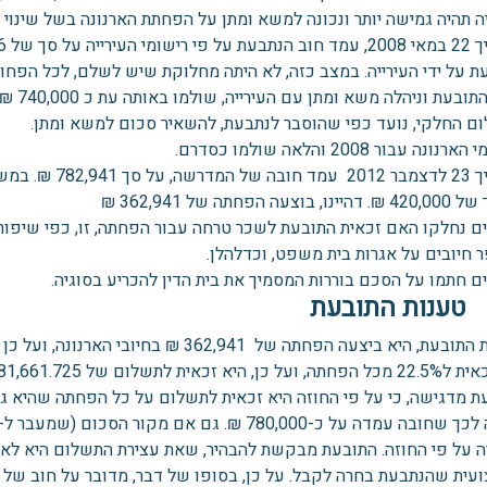
ה תהיה גמישה יותר ונכונה למשא ומתן על הפחתת הארנונה בשל שינוי 
ת על ידי העירייה. במצב כזה, לא היתה מחלוקת שיש לשלם, לכל הפחות
ם החלקי, נועד כפי שהוסבר לנתבעת, להשאיר סכום למשא ומתן.
ונה עבור 2008 והלאה שולמו כסדרם.
בתאריך 23 לדצמב
בוצעה הפחתה של 362,941 ₪
ם נחלקו האם זכאית התובעת לשכר טרחה עבור הפחתה, זו, כפי שיפורטו
 חיובים על אגרות בית משפט, וכדלהלן.
ם חתמו על הסכם בוררות המסמיך את בית הדין להכריע בסוגיה.
טענות התובעת
לטענת התובעת, היא ביצעה הפחתה של 62,941
א זכאית לתשלום של 81,661.725 עבור הפחתה זו.
ת מדגישה, כי על פי החוזה היא זכאית לתשלום על כל הפחתה שהיא ג
 על פי החוזה. התובעת מבקשת להבהיר, שאת עצירת התשלום היא לא 
עית שהנתבעת בחרה לקבל. על כן, בסופו של דבר, מדובר על חוב של 