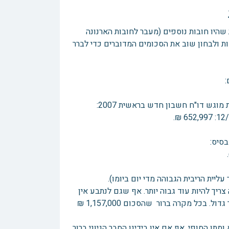
שהיו חובות נוספים (מעבר לחובות הארנונה
סות ולבחון שוב את הסכומים המדוברים כדי לברר
ריך להיות עוד גבוה יותר. אף שגם לנתבע אין
הסבר ברור לכל הסכומים, וגם לפי דבריו היה אמור להיות לכאורה אף חוב יותר גדול. בכל מקרה ברור שהסכום 1,157,000 ₪
ה, ושוב ירדה במשא ומתן הסופי, אף אם אין בידינו הסבר הגיוני ברור