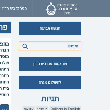
מסמכי בית הדין
פרש
הגשת תביעה
תקצי
חברה 
מוסד 
שלבסו
צור קשר עם בית הדין
התהלי
החברה
החוזה
לתשלום אגרה
בית ה
כספים
תגיות
Rulings in English
אומדן
אונאה