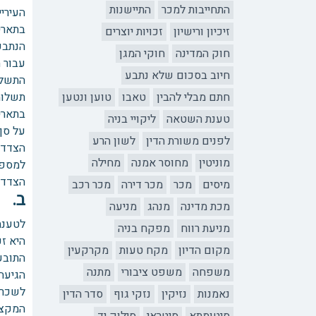
התחייבות למכר
התיישנות
העיריי
זיכיון ורישיון
זכויות יוצרים
הנתבע
חוק המדינה
חוקי המגן
חיוב בסכום שלא נתבע
התשלו
חתם מבלי להבין
טאבו
טוען ונטען
תשלומי הארנ
טענת השטאה
ליקויי בניה
על סך של 420,000 ₪. דהיינו, 
לפנים משורת הדין
לשון הרע
הצדדי
מוניטין
מחוסר אמנה
מחילה
למספר
הצדדי
מיסים
מכר
מכר דירה
מכר רכב
ב. 
מכת מדינה
מנהג
מניעה
מניעת רווח
מפקח בניה
היא זכאית ל22.5% מכל הפחתה, ועל כן, הי
מקום הדיון
מקח טעות
מקרקעין
התובע
משפחה
משפט ציבורי
מתנה
לשכרה
נאמנות
נזיקין
נזקי גוף
סדר הדין
המקצו