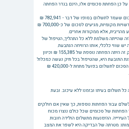
, על כן הפחתת סכומים אלו, הינם בגדר הפחתה
לגופם של דברים, התובעת טוענת, שלא כל הפער שבין 418,000 ₪ לבין הסכום שעמד לתשלום בסופו של דבר - 782,941 ₪
מקורו בהפרשי ריבית. שכן, אם מצמידים את היתרה ממאי 2008, על פי ריבית רשויות מקומיות, מגיעים לסכום של כ-700,000 ₪
 מהריבית, אלא ממקורות אחרים.
זה שהייתה משלמת ללא כל התהליך, הטיפול של
התובעת טוענת עוד, שהנתבעת הסכימה שעליה לשלם סכום חלקי. שכן, בתיק זה היתה הפחתה נוספת של 155,385 ₪ וכיוון
נת התובעת היא, שהטיפול בכל תיק נעשה כמכלול
שלם, ויש לראות את התיק כולו כיחידה אחת. כשם שיש לשלם עבור הפחתת הסכום לתשלום בפועל מתחת ל-420,000 ₪
כל תשלום בעיתו ובזמנו ללא עיכוב. ובעת
שלם עבור הפחתות נוספות, כך שאין אם חולקים
ר הפחתות של סכומים שכל כולם נוצרו מכוח
עירייה. ההימנעות מתשלום הולידה חובות
דמותו. מטרתה של הבדיקה היא לשפר את המצב