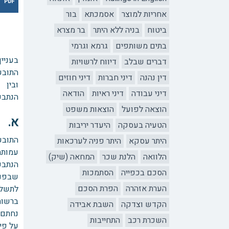
אחריות למוצר
אסמכתא
בור
ביטוח
בניה ללא היתר
בר מצרא
בתים משותפים
גרמא וגרמי
בעניין
דברים שבלב
דיווח לרשויות
התובע
דין נהנה
דיני חברות
דיני חוזים
ובין
דיני עבודה
דיני ראיות
הודאה
הנתבע
הוצאה לפועל
הוצאות משפט
א. 
הטעיה בעסקה
היעדר יריבות
התובע
היתר עסקא
היתר פניה לערכאות
עמותה
הלוואה
הלנת שכר
המחאה (שיק)
הנתבע
הסכם בכפייה
הסתמכות
שבפני
הערת אזהרה
הפרת הסכם
לתשלו
ברשות
הקדש וצדקה
השבת אבידה
נחתם ב- 18 ביו
השכרת רכב
התחייבות
על פי