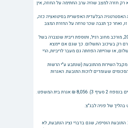
 רק חזרה למצב שהיה ערב החתימה על החוזה, אין
 האסטרטגיה הבלעדית האפשרית בסיטואציה כזה,
 זו, ואחר כך תגבה שכר טרחה על החזרת המצב
זאת ועוד טוענת הנתבעת, שגם הסכום של כ-1,150,000 ₪ - החוב במאי 2008, מורכב מחוב רגיל, ותוספת ריבית שנצברה בשל
 גלומים בסכום זה כ-50,000 ₪ ריבית שמקורם רק בעיכוב התשלום. כך שגם אם יימצא
ום, או שהייתה הפחתה גם מעבר לריביות, הרי
 מקבל השירות מהתובעת (שנתבע ע"י הרשות
הסכומים שעומדים לזכות התובעת. האגרות
התובעת הוסיפה, שגם בדברי נציג הנתבעת, לא