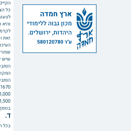
הקיים
כל הצ
לטענת
והיא 
לקדמו
שמגיע
שיש לקזז את
הנתבע
המקומ
הנתבעו
1670 ₪ שנתבקשו להעביר לעו"ד מ'.
1,000 ₪ בתוספת מע"מ שהעבירו לפקודת התובעת. (שני סכומים אלו מופיעים בנספח 2 סעיף 3). 8,056 ₪ אגרת בי
1,500 ₪ בתוספת מע"מ ששולמו לתובעת (שמופיעים בנספח
בנוסף לכל 
ד. 
בכל ה