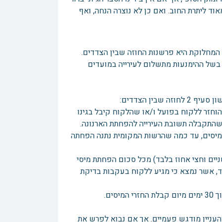
 ליתרת החוב. ואם כן לא נוצרה הנחה, ואף
המחלוקת היא פרשנות החוזה שבין הצדדים.
בשל ההימנעות מתשלום לעירייה במועדים
ין הצדדים:
שהוחזר ללקוח בפועל ו/או שהלקוח קיבל בגינו
מיסים, עד כמה שהרשות המקומית נתנה הפחתה
קה מתחייב הלקוח לשלם ל[תובעת] 22.5 (עשרים ושניים וחצי אחוז בלבד) מכל סכום הפחתת מיסי
 אחוז) מהחיסכון בלבד, אשר נמצא כי מגיע ללקוח בעקבות בדיקת
העניין מודגש פעמיים. אך אם נבוא לפרש את