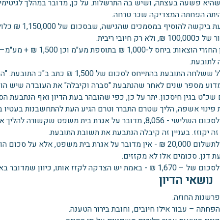
שהיא פשעה בעצתה, ושיש בה התרשלות. על כן, מדובר במהלך לגיטימ
היתה הפחתה המצדיקה שכר טרחה.
התובעת ביקשה ל
 ₪, ולא רק חיובי ריבית.
בעניין החזרי הוצאות: ב
 לתובעת.
בדוא"ל ששלחה התובעת בהתייחס לסכום 
מדוע מספר שנים לאחר שהנתבעת "סברה וקיבלה" את העובדה שיש הוצ
 פינוי אשפה, הליך שטרם התברר וטרם הגיע העת להתחשבנות בעטיו 
ביחס לסכום השלישי - 8,056, מדובר על אגרת בית משפט שקשו
ה יקוזז. בעניין זה קיבלה הנתבעת את תשובת התובעת.
ביחס לתשלום 20,000 ₪ - אין מדובר על אגרת בית משפט, אלא ע
 דנן. סכומים אלו לא מקזזים.
 ₪ - באמת יש הצדקה לקזז אותו, כיוון שמדובר באגרה.
ושאי הדיון