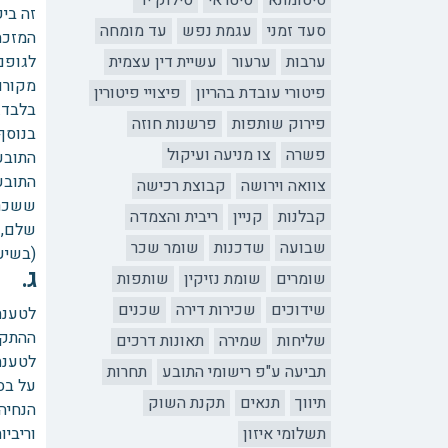
סיטומתא
סיטראי
סילוק יד
זה בי
סעד זמני
עגמת נפש
עד מומחה
המזכה
ערבות
ערעור
עשיית דין עצמית
פיטורי עובדת בהריון
פיצויי פיטורין
בלבד.
פירוק שותפות
פרשנות חוזה
בנוסף
פשרה
צו מניעה ועיקול
התובעת למעשה נ
צוואה וירושה
קבוצת רכישה
ששכר 
קבלנות
קניין
ריבית והצמדה
שבועה
שדכנות
שומר שכר
(בשיעור של 155,385 ₪, כאמור),
ג. 
שומרים
שומת נזיקין
שותפות
שידוכים
שכירות דירה
שכנים
לטענת
ההתקש
שליחות
שמירה
תאונות דרכים
לטענת
תביעה ע"פ רישומי התובע
תחרות
על בס
תיווך
תנאים
תקנת השוק
הנחיה
תשלומי איזון
וריבי