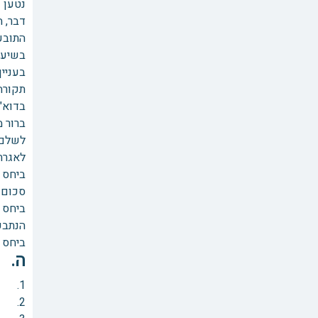
נטען 
דבר, 
בשיעור של כ100,000
תקורה
ברור 
לאגרת
סכום ז
הנתבעת
ביחס לסכום של – 1,670
ה. נ
1. פרשנות החוזה.
2. הפחתה – עבור אילו חיובים, וחובת בירור הטענה.