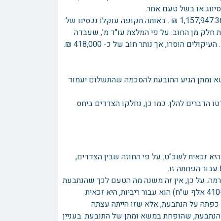
סיווג או בשל טעם אחר.
בתאריך 22 במאי 2008, עמד חוב הנתבעת על פי רישומי העירייה על סך של 1,157,947.36 ₪ . באותה תקופה עוקלו נכסים של
 חלק מן החוב. על פי המלצת עו"ד מ', שעבדה
עבור התובעת וניהלה משא ומתן עם העירייה, שולמו באותה עת כ 740,000 ₪. העיקולים הוסרו, אך נותר חוב של כ- 418,000 ₪.
ר 2012 עמד חובה של המדרשה, על סך 782,941 ₪. במשא ומתן הגיע התובעת להסכמה שהתשלום יעמוד
 הדברים להלן. כמו כן, נחלקו הצדדים ביחס
3 ₪ בחיובי הארנונה, ועל כן היא זכאית לשכ"ט. על פי החוזה שבין הצדדים,
רמה. על כן, אין זה משנה מה הטעם לכך שהנתבעת
הגיעה לכך שחובה עמדה על כ-780,000 ₪. גם אם מקור הסכום (שמעבר ל-410 אלף ש"ח) הוא עבור ריביות, היא זכאית
כפתה על הנתבעת, אלא שזו הייתה עצתה
הנתבעת, שהופחת במשא ומתן של התובעת. בעניין