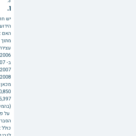
3. קיזוז הוצאות עבור הליכים משפטים על פי החוזה.
ו. ה
יש חו
הידועי
האם א
מתוך 
עצירת התשלומים 
2006: 250,791 ₪
ב- 1.1.07 שילמה הנתבעת 50,000 ₪ והחוב ירד לכ-200,000 ₪, בעקבות זאת מוגש דו"ח חשבון חדש בראשית 2007:
2007: 452,689 ₪ ו- 200,307 ₪ (יתרת 2006) ובסה"כ בדו"ח שהוגש ב12/2/07: 652,997 ₪.
2008: 455,352 ₪ (נוספים).
מכאן אפוא הצ
470,850 ₪ עבור 2008 עם ריבית של ארבעה חודש
675,397 ₪ עבור חיוב
(בהמשך לקראת
על פי 
כולל א