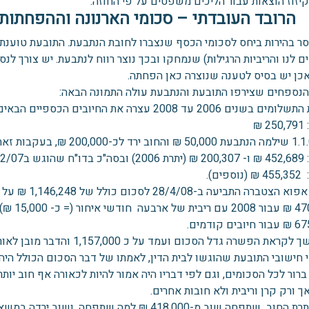
רובד העובדתי – סכומי הארנונה וההפחתות
סר בהירות ביחס לסכומי הכסף שנצברו לחובת הנתבעת. התובעת טוענת 
ם לנו והריביות הרגילות) שנמחקו ובכך נוצר רווח לנתבעת. יש צורך לנ
כן יש בסיס לטענה שנוצרה כאן הפחתה.
הנספחים שצירפו התובעת והנתבעת עולה התמונה הבאה:
בשנים 2006 עד 2008 עצרה את החיובים הכספיים הבאים:
טברה התביעה ב-28/4/08 לסכום כולל של 1,146,248 ₪ על בסיס:
י איחור (= כ- 15,000 ₪).
ים קודמים.
 הפשרה גדל הסכום ועמד על כ 1,157,000 והדבר מובן לאור עליית הריבית הגבוהה מדי יום ביומו).
חישובי התובעת שהוגשו לבית הדין, לאמתו של דבר הסכום הכולל היה צ
ך ורק קרן וריבית ולא חובות אחרים.
לגבי יתרת החוב שתפחה שוב מ-418,000 ₪ למה שתפח