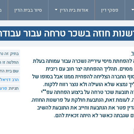
פסקי דין
אודות בית הדין
סיור בבית הדין
מ
נות חוזה בשכר טרחה עבור עבודה שלא
ר
בתיק זה נתנו 1 החל
להפחתת מיסי עירייה נשכרה עבור עמותה בעלת
החלטה זו הוזכרה 0 פעמים
מסוים. תהליך ההפחתה יצר חוב עם ריבית
שם בית הדי
ף החברה הצליחה להפחית ממנו אבל בסופו של
הרב דניאל 
ך נמצא שלא הועילה ולא נוצר רווח ללקוח.
תגיות:
פרשנ
 תובעת שכר טרחה על ביצוע הפחתה עפ""י
. לעומת זאת, הנתבעת חולקת על פרשנות החוזה.
דין פטר את הנתבעת וחייב את התובעת להשיב
 שגבתה כאשר לא היתה זכאית להם.