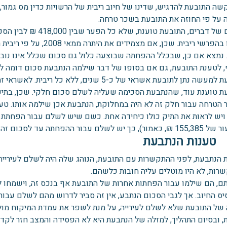
קשה התובעת להדגיש, שדינו של חיוב ריבית של הרשויות כדין מס גמור
 על פי החוזה את התובעת בשכר טרחה.
 נמצא אם כן, שבכלל ההפחתה שבוצעה כלול גם סכום שכלל אינו נובע
, לטענת התובעת, גם אם בסופו של דבר שילמה הנתבעת סכום דומה ל
תן לתובעת אשראי של כ-5 שנים, ללא כל ריבית. לאשראי זה יש שווי כלכלי, אותו הרוויחה הנתבעת.
הטרחה עבור חלק זה לא היה במחלוקת, הנתבעת אכן שילמה אותו. טע
 כך יש לשלם עבור ההפחתה עד לסכום זה.
טענות הנתבעת
 הנתבעת, לפני ההתקשרות עם התובעת, הנוהג שלה היה לשלם לעירייה 
רות, לא היו מוטלים עליה חובות כלשהם.
ם, הם שילמו עבור הפחתות אחרות של התובעת אף בנכס זה, וישמחו ל
יס החיוב. אך לגבי הסכום הנתבע, אין זה סביר לדרוש מהם לשלם עבו
 של התובעת שלא לשלם לעירייה, על מנת לשפר את עמדת המיקוח מול ה
ות, ובסיום התהליך, למזלה של הנתבעת היא לא הפסידה והמצב חזר לק