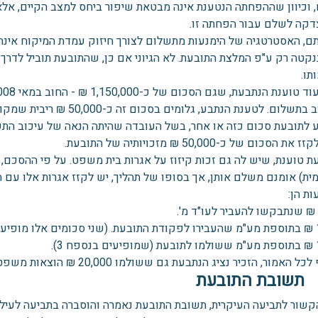
, וכיוון שההפחתה הנטענת אינה מבטאת שיפור ביחס למצב הקיים, אלא
דקה לשלם עבור הפחתה זו.
ם, האסטרטגיה של הימנעות מתשלום לצורך חיזוק עמדת המיקוח אינה
ננקטה רק ע"פ המלצת התובעת. לא הגיוני אם כן, שהתובעת תוביל לדרך
תו.
העיכוב בתשלום. לטענת הנתבע,
 לתובעת סכום כזה או אחר, בשל העובדה שהיתה הנאה של עיכוב התשל
 הסכום של כ-50,000 ₪ מזכויותיה של התובעת.
ת טוענת, שיש לה גם זכות קיזוז על אגרות בית משפט. על פי ההסכם,
ית) אומנם משלם אותן, אך בסופו של תהליך, יש לקזז אגרות אלו עם 
ת הן:
ת המשפט.
 3).
האמור, הזכיר נציג הנתבעת גם ששולמו 20,000 ₪ הוצאות משפט בהליך של פניה לבג"צ.
תשובת התובעת
קשור לתביעה העיקרית, תשובת התובעת נאמרה והוסברה בתביעה לעיל. 