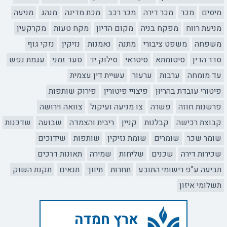
מיסים
מכר
מכר דירה
מכר רכב
מכת מדינה
מנהג
מניעה
מניעת רווח
מפקח בניה
מקום הדיון
מקח טעות
מקרקעין
משפחה
משפט ציבורי
מתנה
נאמנות
נזיקין
נזקי גוף
סדר הדין
סיטומתא
סיטראי
סילוק יד
סעד זמני
עגמת נפש
עד מומחה
ערבות
ערעור
עשיית דין עצמית
פיטורי עובדת בהריון
פיצויי פיטורין
פירוק שותפות
פרשנות חוזה
פשרה
צו מניעה ועיקול
צוואה וירושה
קבוצת רכישה
קבלנות
קניין
ריבית והצמדה
שבועה
שדכנות
שומר שכר
שומרים
שומת נזיקין
שותפות
שידוכים
שכירות דירה
שכנים
שליחות
שמירה
תאונות דרכים
תביעה ע"פ רישומי התובע
תחרות
תיווך
תנאים
תקנת השוק
תשלומי איזון