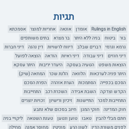
תגיות
Rulings in English
אומדן
אונאה
אחריות למוצר
אסמכתא
בור
ביטוח
בניה ללא היתר
בר מצרא
בתים משותפים
גרמא וגרמי
דברים שבלב
דיווח לרשויות
דין נהנה
דיני חברות
דיני חוזים
דיני עבודה
דיני ראיות
הודאה
הוצאה לפועל
הוצאות משפט
הטעיה בעסקה
היעדר יריבות
היתר עסקא
היתר פניה לערכאות
הלוואה
הלנת שכר
המחאה (שיק)
הסכם בכפייה
הסתמכות
הערת אזהרה
הפרת הסכם
הקדש וצדקה
השבת אבידה
השכרת רכב
התחייבות
התחייבות למכר
התיישנות
זיכיון ורישיון
זכויות יוצרים
חוק המדינה
חוקי המגן
חיוב בסכום שלא נתבע
חתם מבלי להבין
טאבו
טוען ונטען
טענת השטאה
ליקויי בניה
לפנים משורת הדין
לשון הרע
מוניטין
מחוסר אמנה
מחילה