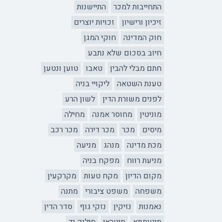
התחייבות למכר
התיישנות
זיכיון ורישיון
זכויות יוצרים
חוק המדינה
חוקי המגן
חיוב בסכום שלא נתבע
חתם מבלי להבין
טאבו
טוען ונטען
טענת השטאה
ליקויי בניה
לפנים משורת הדין
לשון הרע
מוניטין
מחוסר אמנה
מחילה
מיסים
מכר
מכר דירה
מכר רכב
מכת מדינה
מנהג
מניעה
מניעת רווח
מפקח בניה
מקום הדיון
מקח טעות
מקרקעין
משפחה
משפט ציבורי
מתנה
נאמנות
נזיקין
נזקי גוף
סדר הדין