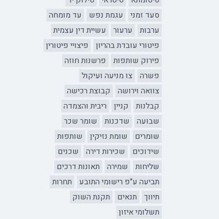
סיטומתא
סיטראי
סילוק יד
סעד זמני
עגמת נפש
עד מומחה
ערבות
ערעור
עשיית דין עצמית
פיטורי עובדת בהריון
פיצויי פיטורין
פירוק שותפות
פרשנות חוזה
פשרה
צו מניעה ועיקול
צוואה וירושה
קבוצת רכישה
קבלנות
קניין
ריבית והצמדה
שבועה
שדכנות
שומר שכר
שומרים
שומת נזיקין
שותפות
שידוכים
שכירות דירה
שכנים
שליחות
שמירה
תאונות דרכים
תביעה ע"פ רישומי התובע
תחרות
תיווך
תנאים
תקנת השוק
תשלומי איזון