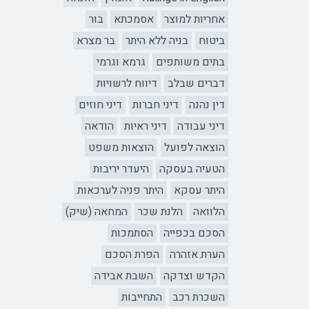
אחריות למוצר
אסמכתא
בור
ביטוח
בניה ללא היתר
בר מצרא
בתים משותפים
גרמא וגרמי
דברים שבלב
דיווח לרשויות
דין נהנה
דיני חברות
דיני חוזים
דיני עבודה
דיני ראיות
הודאה
הוצאה לפועל
הוצאות משפט
הטעיה בעסקה
היעדר יריבות
היתר עסקא
היתר פניה לערכאות
הלוואה
הלנת שכר
המחאה (שיק)
הסכם בכפייה
הסתמכות
הערת אזהרה
הפרת הסכם
הקדש וצדקה
השבת אבידה
השכרת רכב
התחייבות