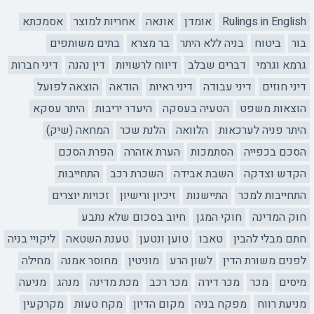
Rulings in English
אומדן
אונאה
אחריות למוצר
אסמכתא
בור
ביטוח
בניה ללא היתר
בר מצרא
בתים משותפים
גרמא וגרמי
דברים שבלב
דיווח לרשויות
דין נהנה
דיני חברות
דיני חוזים
דיני עבודה
דיני ראיות
הודאה
הוצאה לפועל
הוצאות משפט
הטעיה בעסקה
היעדר יריבות
היתר עסקא
היתר פניה לערכאות
הלוואה
הלנת שכר
המחאה (שיק)
הסכם בכפייה
הסתמכות
הערת אזהרה
הפרת הסכם
הקדש וצדקה
השבת אבידה
השכרת רכב
התחייבות
התחייבות למכר
התיישנות
זיכיון ורישיון
זכויות יוצרים
חוק המדינה
חוקי המגן
חיוב בסכום שלא נתבע
חתם מבלי להבין
טאבו
טוען ונטען
טענת השטאה
ליקויי בניה
לפנים משורת הדין
לשון הרע
מוניטין
מחוסר אמנה
מחילה
מיסים
מכר
מכר דירה
מכר רכב
מכת מדינה
מנהג
מניעה
מניעת רווח
מפקח בניה
מקום הדיון
מקח טעות
מקרקעין