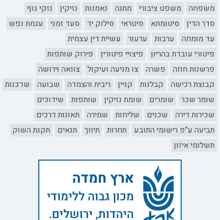
משפחה
משפט ציבורי
מתנה
נאמנות
נזיקין
נזקי גוף
סדר הדין
סיטומתא
סיטראי
סילוק יד
סעד זמני
עגמת נפש
עד מומחה
ערבות
ערעור
עשיית דין עצמית
פיטורי עובדת בהריון
פיצויי פיטורין
פירוק שותפות
פרשנות חוזה
פשרה
צו מניעה ועיקול
צוואה וירושה
קבוצת רכישה
קבלנות
קניין
ריבית והצמדה
שבועה
שדכנות
שומר שכר
שומרים
שומת נזיקין
שותפות
שידוכים
שכירות דירה
שכנים
שליחות
שמירה
תאונות דרכים
תביעה ע"פ רישומי התובע
תחרות
תיווך
תנאים
תקנת השוק
תשלומי איזון