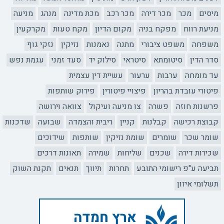
מיסים
מכר
מכר דירה
מכר רכב
מכת מדינה
מנהג
מניעה
מניעת רווח
מפקח בניה
מקום הדיון
מקח טעות
מקרקעין
משפחה
משפט ציבורי
מתנה
נאמנות
נזיקין
נזקי גוף
סדר הדין
סיטומתא
סיטראי
סילוק יד
סעד זמני
עגמת נפש
עד מומחה
ערבות
ערעור
עשיית דין עצמית
פיטורי עובדת בהריון
פיצויי פיטורין
פירוק שותפות
פרשנות חוזה
פשרה
צו מניעה ועיקול
צוואה וירושה
קבוצת רכישה
קבלנות
קניין
ריבית והצמדה
שבועה
שדכנות
שומר שכר
שומרים
שומת נזיקין
שותפות
שידוכים
שכירות דירה
שכנים
שליחות
שמירה
תאונות דרכים
תביעה ע"פ רישומי התובע
תחרות
תיווך
תנאים
תקנת השוק
תשלומי איזון