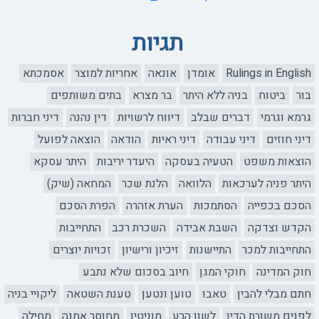
תגיות
Rulings in English
אומדן
אונאה
אחריות למוצר
אסמכתא
בור
ביטוח
בניה ללא היתר
בר מצרא
בתים משותפים
גרמא וגרמי
דברים שבלב
דיווח לרשויות
דין נהנה
דיני חברות
דיני חוזים
דיני עבודה
דיני ראיות
הודאה
הוצאה לפועל
הוצאות משפט
הטעיה בעסקה
היעדר יריבות
היתר עסקא
היתר פניה לערכאות
הלוואה
הלנת שכר
המחאה (שיק)
הסכם בכפייה
הסתמכות
הערת אזהרה
הפרת הסכם
הקדש וצדקה
השבת אבידה
השכרת רכב
התחייבות
התחייבות למכר
התיישנות
זיכיון ורישיון
זכויות יוצרים
חוק המדינה
חוקי המגן
חיוב בסכום שלא נתבע
חתם מבלי להבין
טאבו
טוען ונטען
טענת השטאה
ליקויי בניה
לפנים משורת הדין
לשון הרע
מוניטין
מחוסר אמנה
מחילה