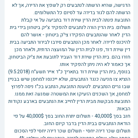
הדגישה, שהיא הרשתה לנתבעים רק לשפץ את הדירה, אך לא
הרשתה להם לגור בדירה עד לסיום כל התשלומים.
התובעת פנתה לבית הדין שירת דוד בתביעה על אי קבלת
תשלום. בית הדין הורה לנתבעים להפקיד צ'יק ביטחון בידי בית
הדין. לאחר שהנתבעים הפקידו צי'ק ביטחון - אושר להם
להיכנס לדירה. לאחר מכן הנתבעים סירבו לבירור התביעה בבית
דין שירת דוד, פנו לבית הדין של המועצה הדתית, ולאחר מכן
חזרו בהם. בית הדין שירת דוד העביר לתובעת את צ'יק הביטחון,
אך כאמור לא היה ניתן להפקיד אותו.
בנוסף, בית הדין שירת דוד בתאריך כ"ד אייר תשע"ח (9.5.2018)
הוציא צו מניעה כנגד הנתבעים, שלא ייכנסו למחסן שיש בבניין
שבו גרים הנתבעים. לטענת התובעת, הנתבע בכ"ז ניסה לפרוץ
למחסן, אך השכנים הזעיקו את המשטרה שמנעה זאת ממנו.
התובעת מבקשת מבית הדין לחייב את הנתבעים בארבע נקודות
הבאות:
חוב בסך 40,000$ - תשלום יתרת החוב בסך 40,000$ על פי
הודאת הנתבעים בבית הדין בדבר קיום החוב.
תשלום שכר דירה יחסי - תשלום שכר דירה יחסי לפי הסכום