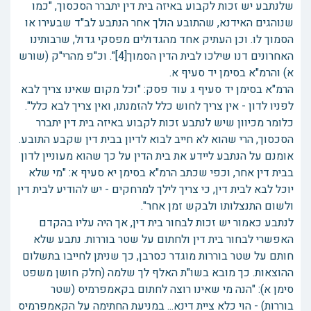
שלנתבע יש זכות לקבוע באיזה בית דין יתברר הסכסוך, "כמו
שנוהגים האידנא, שהתובע הולך אחר הנתבע לב"ד שבעירו או
הסמוך לו. וכן העתיק אחד מהגדולים מפסקי גדול, שרבותינו
האחרונים דנו שילכו לבית הדין הסמוך[4]". וכ"פ מהרי"ק (שורש
א) והרמ"א בסימן יד סעיף א.
הרמ"א בסימן יד סעיף ג עוד פסק: "וכל מקום שאינו צריך לבא
לפניו לדון - אין צריך לחוש כלל להזמנתו, ואין צריך לבא כלל".
כלומר מכיוון שיש לנתבע זכות לקבוע באיזה בית דין יתברר
הסכסוך, הרי שהוא לא חייב לבוא לדיון בבית דין שקבע התובע.
אומנם על הנתבע ליידע את בית הדין על כך שהוא מעוניין לדון
בבית דין אחר, וכפי שכתב הרמ"א בסימן יא סעיף א: "מי שלא
יוכל לבא לבית דין, כי צריך לילך למרחקים - יש להודיע לבית דין
ולשום התנצלותו ולבקש זמן אחר".
לנתבע כאמור יש זכות לבחור בית דין, אך היה עליו בהקדם
האפשרי לבחור בית דין ולחתום על שטר בוררות. נתבע שלא
חותם על שטר בוררות מוגדר כסרבן, כך שניתן לחייבו בתשלום
ההוצאות. כך מובא בשו"ת האלף לך שלמה (חלק חושן משפט
סימן א): "הנה מי שאינו רוצה לחתום בקאמפרמיס (שטר
בוררות) - הוי כלא ציית דינא... במניעת החתימה על הקאמפרמיס