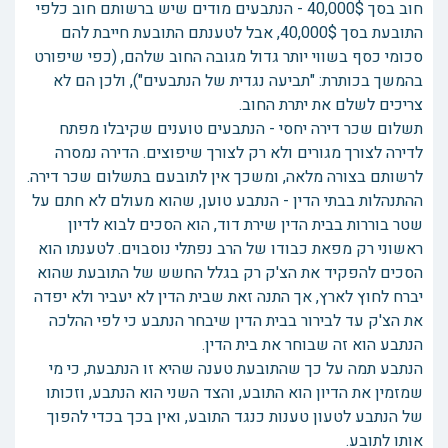
חוב בסך 40,000$ - הנתבעים מודים שיש ברשותם חוב כלפי
התובעת בסך 40,000$, אבל לטענתם התובעת חייבת להם
סכומי כסף בשווי יותר גדול מגובה החוב שלהם, (כפי שיפורט
בהמשך בכותרת: "תביעה נגדית של הנתבעים"), ולכן הם לא
צריכים לשלם את יתרת החוב.
תשלום שכר דירה יחסי - הנתבעים טוענים שקיבלו מפתח
לדירה לצורך מגורים ולא רק לצורך שיפוצים. הדירה נמסרה
לרשותם בצורה מלאה, ומשכך אין לתובעם בתשלום שכר דירה.
ההתנהלות בבתי הדין - הנתבע טוען, שהוא מעולם לא חתם על
שטר בוררות בבית הדין שירת דוד, הוא הסכים לבוא לדיון
ראשוני רק מפאת כבודו של הרב נפתלי נוסבוים. לטענתו הוא
הסכים להפקיד את הצ'ק רק בגלל החשש של התובעת שהוא
יברח לחוץ לארץ, אך התנה זאת שבית הדין לא יעביר ולא יפדה
את הצ'ק עד לבירור בבית הדין שיבחר הנתבע כי לפי ההלכה
הנתבע הוא זה שבוחר את בית הדין.
הנתבע תמה על כך שהתובעת טענה שהיא זו הנתבעת, כי מי
שמזמין את הדיון הוא התובע, והצד השני הוא הנתבע, וזכותו
של הנתבע לטעון טענות כנגד התובע, ואין בכך בכדי להפוך
אותו לתובע.