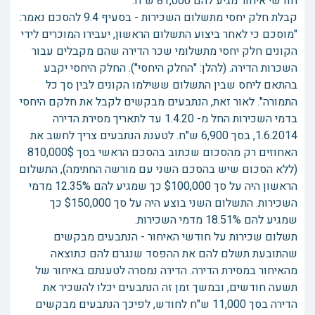
חודשי איחור מגיע להם 81,000 ש"ח.
קבלת חלק יחסי מתשלום השכירות - בסעיף 9.4 להסכם נאמר:
"מוסכם כי לאחר ביצוע התשלום הראשון, יעבירו המוכרים לידי
הקונים חלק יחסי מתשלומי שכר הדירה שהם מקבלים עבור
השכרות הדירה. (להלן: "החלק היחסי"). החלק היחסי יקבע
בהתאם ליחס שבין התשלום ששילמו הקונים לבין סך כל
התמורה". לאור זאת, הנתבעים מבקשים לקבל את חלקם היחסי
בדמי השכירות החל מ- 1.4.20 עד לתאריך מסירת הדירה
1.6.2014, בסך 6,900 ש"ח. לטענת הנתבעים צריך לחשב את
האחוזים רק מהסכום שכתוב בהסכם הראשי בסך 810,000$
(ללא הסכום שיש בהסכם השני עם מורשה החתימה), התשלום
הראשון היה על סך $100,000 כך שמגיע להם 12.35% מדמי
השכירות. התשלום השני בוצע היה על סך $150,000 כך
שמגיע להם 18.51% מדמי השכירות.
תשלום שכירות על חודשי האיחור - הנתבעים מבקשים
שהתובעת תשלם להם את ההפסד שנגרם להם כתוצאה
מהאיחור במסירת הדירה. הדירה נמסרה לטענתם באיחור של
תשעה חודשים, ובמשך זמן זה הנתבעים יכלו להשכיר את
הדירה בסך 11,000 ש"ח לחודש, לפיכך הנתבעים מבקשים