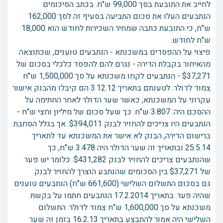
לחייב את התובעת בסך 99,000 ש"ח. בכתב הסיכומים
הנתבעים העלו את סכום התביעה בסעיף זה לסך 162,000
ש"ח, כי התובעת כתבה שמחיר השכירות לחודש הוא 18,000
ש"ח לחודש.
פיצוי על ההפסדים במשכנתא - הנתבעים טוענים, שכתוצאה
מהאיחור בקבלת הדירה - נגרם להם להפסד כלכלי בסכום של
$37,271 - הנתבעים לקחו משכנתא על סך 1,500,000 ש"ח
צמוד לדולר. לטענתם בתאריך 3.12.12 הם קיבלו מהבנק אישור
עקרוני על המשכנתא, כאשר שער הדולר לאחר החתימה על
ההסכם היה: 3.807 ש"ח. כך שעל סכום של מיליון וחצי ש"ח -
הנתבעים היו צריכים להחזיר לבנק $394,011. אך בגלל הסחבת
ברישום הדירה, הבנק לא אישר את המשכנתא עד לתאריך
25.5.14 ובתאריך זה שער הדולר היה 3.478 ש"ח, כך
שהנתבעים צריכים להחזיר לבנק $431,282. כלומר יש פער
של $37,271 בין הסכומים שהנתבע הוצרך להחזיר לבנק.
גם בסכום התשלום השלישי (661,600 ש"ח) הנתבעים טוענים
שהיה פער. בתאריך 17.2.2014 הנתבעים חתמו על בקשת
משכנתא על סך 1,600,000 ש"ח צמוד לדולר. התשלום
השלישי היה אמור להתבצע בתאריך 16.2.13 בזמן זה שער