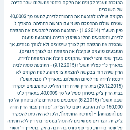
המוכרת תעביר לקונים את חלקם היחסי מתשלום שכר הדירה
של השוכרים.
הקונים שילמו לתובעת את התמורה לדירה, למעט סך 40,000$
שטרם שולם מההסכם השני עם מורשה החתימה. בתאריך ג'
סיון תשע"ד (1.6.2014) - התובעת מסרה לנתבעים את המפתח
לדירה, והנתבעים החלו בשיפוץ הדירה. (התובעת טוענת
שמסרה את המפתח רק לצורך שיפוצים ולא לצורך מגורים, אך
הנתבעים טוענים שקיבלו את המפתח גם לצורך מגורים).
בערך שנה וחצי לאחר שהקונים קיבלו את המפתח לדירה,
בתאריך כ"ז כסליו תשע"ו (9.12.2015) - התובעת פנתה לבית
הדין שירת דוד בבקשה להוצאת צו מניעה, לפיו הקונים לא
ייכנסו לדירה עד לסיום התשלום. בתאריך י"ז טבת תשע"ו
(29.12.2015) בית הדין שירת דוד החליט, שהנתבעים יפקידו
בבית הדין צ'יק ביטחון פעיל על סך 40,000$. בתאריך כ"ט
שבט תשע"ו (8.2.2016) הנתבעים מפקידים צ'ק ביטחון על סך
160,000 ש"ח. הנתבע רשם על הצ'יק: "פקדון עבור הדין תורה
עם [העמותה] – [מורשה החתימה]", ולכן לא היה ניתן להפקיד
צ'יק זה. הצדדים ממשיכים להתנהל במספר בתי דין ללא חתימה
על שטר בוררות, כפי שמפורט בהרחבה בתיק. בתאריך ד' תשרי