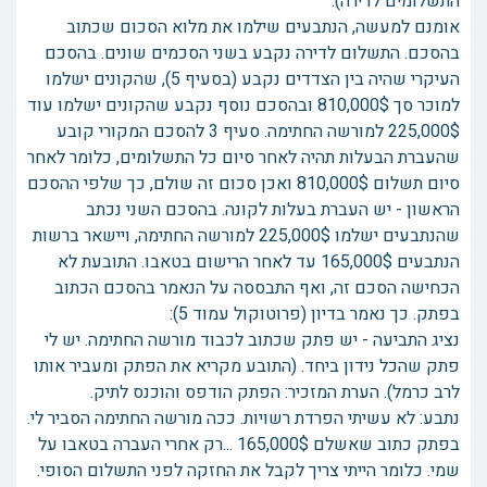
התשלומים לדירה).
אומנם למעשה, הנתבעים שילמו את מלוא הסכום שכתוב
בהסכם. התשלום לדירה נקבע בשני הסכמים שונים. בהסכם
העיקרי שהיה בין הצדדים נקבע (בסעיף 5), שהקונים ישלמו
למוכר סך 810,000$ ובהסכם נוסף נקבע שהקונים ישלמו עוד
225,000$ למורשה החתימה. סעיף 3 להסכם המקורי קובע
שהעברת הבעלות תהיה לאחר סיום כל התשלומים, כלומר לאחר
סיום תשלום 810,000$ ואכן סכום זה שולם, כך שלפי ההסכם
הראשון - יש העברת בעלות לקונה. בהסכם השני נכתב
שהנתבעים ישלמו 225,000$ למורשה החתימה, ויישאר ברשות
הנתבעים 165,000$ עד לאחר הרישום בטאבו. התובעת לא
הכחישה הסכם זה, ואף התבססה על הנאמר בהסכם הכתוב
בפתק. כך נאמר בדיון (פרוטוקול עמוד 5):
נציג התביעה - יש פתק שכתוב לכבוד מורשה החתימה. יש לי
פתק שהכל נידון ביחד. (התובע מקריא את הפתק ומעביר אותו
לרב כרמל). הערת המזכיר: הפתק הודפס והוכנס לתיק.
נתבע: לא עשיתי הפרדת רשויות. ככה מורשה החתימה הסביר לי.
בפתק כתוב שאשלם 165,000$ ...רק אחרי העברה בטאבו על
שמי. כלומר הייתי צריך לקבל את החזקה לפני התשלום הסופי.