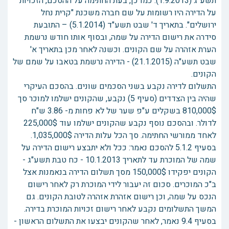
תשע"ג (1.9.2013). כמו כן, בעת החתימה על ההסכם, הזכויות
על הדירה היו רשומות על שם חברה משכנת "קרית נחל
ירושלים". בתאריך ד' שבט תשע"ד (5.1.2014) – התובעת
סידרה את רישום הדירה על שמה, ובסוף אותו חודש נרשמת
הערת אזהרה על שם הקונים. וכשנה לאחר מכן בתאריך א'
שבט תשע"ה (21.1.2015) - הדירה נרשמת בטאבו על שמם של
הקונים.
התשלום לדירה נקבע בשני הסכמים שונים. בהסכם העיקרי
שהיה בין הצדדים (סעיף 5) נקבע, שהקונים ישלמו למוכר סך
810,000$ בשקלים ע"פ שער של לא פחות מ- 3.86 ש"ח
לדולר. ובהסכם נוסף נקבע שהקונים ישלמו עוד 225,000$
לאחד ממורשי החתימה. סך הכל עלות הדירה 1,035,000$.
בסעיף 5.1.2 להסכם נאמר: ככל ולא יתבצע רישום הדירה על
שמה של המוכרת עד לתאריך 10.1.2013 - כח טבת תשע"ג -
הקונים יפקידו 150,000$ מסך תשלום הדירה בנאמנות אצל
ב"כ המוכרים. סכום זה יעבור לידי המוכרת רק לאחר רישום
הנכס על שמה, וכן רישום אזהרת אזהרה לטובת הקונים. גם
המשך התשלומים נקבע לאחר רישום זכויות המוכרת בדירה.
בסעיף 9.4 נאמר, לאחר שהקונים יבצעו את התשלום הראשון -