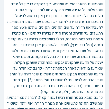
שהרישום בטאבו הוא זה שיכריע, אך במקרה בו אין כל ספק
שהבעלות על הדירה שייכת לקונה יש לומר שקנייני התורה
חלים גם בלי רישום בטאבו. בנדון דידן אין דרישה לביטול
ההסכם והחזרת הדירה למוכר; יש הסכם שבו המוכרת מתחייבת
להעביר את הדירה על שם הקונים; הקונים שילמו 96% מסך
התשלום על הדירה; נמסרה חזקה בדירה לקונים - הם קיבלו
מפתח בהסכמת המוכרת, החלו בשיפוצים בדירה וביצעו קנייני
חזקה (נעל גדר פרץ); לאחר שלאחר זמן אכן הדירה נרשמה
בטאבו על שם הקונים - אין ספק שיש גמירות דעת מוחלטת
גם מצד המוכרת, שהדירה היא בבעלות הקונים, וכשם שלא
יעלה על הדעת שהקונים יבקשו מהמוכרת שתתקן תקלות
שאירעו בוודאות לאחר הכניסה לדירה - כך גם לא יעלה על
הדעת שהמוכרת תבקש מהקונים תשלום שכר דירה על הזמן
שבין הכניסה לבית ועד לרישום בפועל בטאבו[2]. וכך פסק
הפתחי חושן (ברית יהודה פרק כח הערה נט). וכך גם פסק
בספר עמק המשפט (חלק א עמוד קמז).
כך גם מובא בספר תורת רבית (עמוד קצז): "דבר זה מצוי בימינו,
שמשלם הקונה כתשעים אחוז ממחיר הדירה ואף יותר, ומשאיר