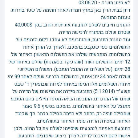
י"א סיוון תש"פ - 03.06.20
דיון בבית הדין כאן בארץ חמדה לאחר חתימה על שטר בוררות.
טענות התובעת
הקונים חייבים לשלם לתובעת את יתרת החוב בסך 40,000$
שטרם שולם בתמורה לרכישת הדירה.
עוד טוענת התובעת, שהנתבעים לא עמדו בלוח הזמנים של
התשלומים כפי שנקבע בהסכם, ולאורך כל הדרך איחרו
בתשלומים. הנתבעים שילמו את התשלום הראשון באיחור של
12 ימים. התשלום השני (שהופקד בנאמנות) שולם באיחור של
28 ימים. (על תשלום זה התנצל הנתבע). התשלום השלישי
שולם לאחר 34 ימי איחור, והתשלום הרביעי שולם לאחר 99 ימי
איחור. תשלומים אלו הגיעו באיחור למרות שבתאריך ד' שבט
תשע"ד (5.1.2014) התובעת סידרה את הרישום של הדירה על
שמם של המוכרים. התובעת הביאה מספר מיילים בהם הנתבע
מתנצל על האיחור בתשלומים. בהסכם בסעיף 9.6 נאמר
שמחילה תהיה רק בכתב ולא הייתה מחילה בכתב. כך שכנגד
האיחור במסירת הדירה עומד האיחור בתשלומים.
התובעת האמינה לנתבעים שיסיימו לשלם את כל החוב, ולכן
אישרו להם להיכנס לדירה לצורך ביצוע שיפוצים. התובעת