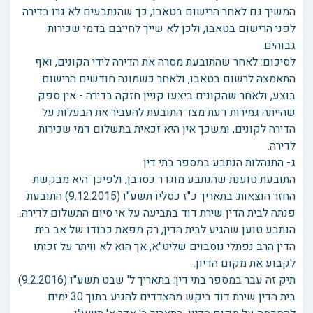
המשיך גם לאחר הרישום בטאבו, כך שהנתבעים לא גרו בדירה
לפני הרישום בטאבו, ולכן לא שייך לחייבם בדמי שכירות
גבוהים.
לסיכום: לאחר שהתובעת מסרה את הדירה לידי הקונים, ואף
התאמצה לרשום בטאבו, ולאחר כשמונה חודשים הרישום
בוצע, ולאחר שהקונים ביצעו קניין חזקה בדירה - אין ספק
שהייתה גמירות דעת מצד התובעת להעביר את הבעלות על
הדירה לקונים, ומשכך אין היא זכאית בתשלום דמי שכירות
לדירה.
ג- התנהלות הנתבע במספר בתי דין
התובעת טוענת שהנתבע מוגדר כסרבן, ולפיכך היא מבקשת
החזר הוצאות: בתאריך כ"ז כסליו תשע"ו (9.12.2015) התובעת
פנתה לבית הדין שירת דוד בתביעה על אי סיום התשלום לדירה.
הנתבע טוען שהגיע לבית הדין, רק מפאת כבודו של אב בית
הדין הרב נפתלי נוסבוים שליט"א, אך הוא לא וויתר על זכותו
לקבוע את מקום הדיון.
תיק זה עבר במספר בתי דין: בתאריך ל' שבט תשע"ו (9.2.2016)
בית הדין שירת דוד ביקש מהצדדים להגיע בתוך 30 ימים