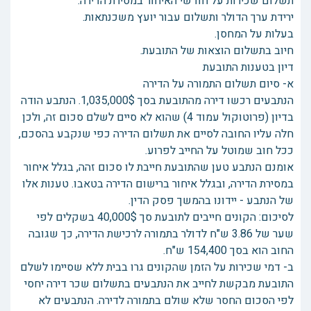
תשלום שכירות על חודשי האיחור במסירת הדירה.
ירידת ערך הדולר ותשלום עבור יועץ משכנתאות.
בעלות על המחסן.
חיוב בתשלום הוצאות של התובעת.
דיון בטענות התובעת
א- סיום תשלום התמורה על הדירה
הנתבעים רכשו דירה מהתובעת בסך 1,035,000$. הנתבע הודה
בדיון (פרוטוקול עמוד 4) שהוא לא סיים לשלם סכום זה, ולכן
חלה עליו החובה לסיים את תשלום הדירה כפי שנקבע בהסכם,
ככל חוב שמוטל על החייב לפרוע.
אומנם הנתבע טען שהתובעת חייבת לו סכום זהה, בגלל איחור
במסירת הדירה, ובגלל איחור ברישום הדירה בטאבו. טענות אלו
של הנתבע - יידונו בהמשך פסק הדין.
לסיכום: הקונים חייבים לתובעת סך 40,000$ בשקלים לפי
שער של 3.86 ש"ח לדולר בתמורה לרכישת הדירה, כך שגובה
החוב הוא בסך 154,400 ש"ח.
ב- דמי שכירות על הזמן שהקונים גרו בבית ללא שסיימו לשלם
התובעת מבקשת לחייב את הנתבעים בתשלום שכר דירה יחסי
לפי הסכום החסר שלא שולם בתמורה לדירה. הנתבעים לא