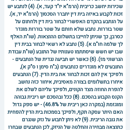
שכירות יחשב כריבית (הרמ"א יו"ד קעד, א). (4) לנתבע יש
זכות לקבוע באיזה בית דין יתברר הסכסוך (הרמ"א יד, א).
על הנתבע בהקדם האפשרי לבחור בית דין ולחתום על
שטר בוררות. נתבע שלא חותם על שטר בוררות מוגדר
כסרבן, כך שניתן לחייבו בתשלום ההוצאות. (שו"ת האלף
לך שלמה חו"מ א). (5) נתבע לא רשאי לבחור בבית דין
שבו יש חשש שיסתתמו טענותיו של התובע (שו"ת עבודת
הגרשוני מז). (6) כאשר יש תביעה נגדית של הנתבעים -
התובעים לא מוגדרים כנתבעים (ב"ח סימן ו ס"ק א),
ולפיכך אין להם זכות לבחור את בית הדין. (7) הנתבעים
איחרו בתשלומים בצורה מאסיבית, איחור כזה נחשב
להפרת החוזה מצד הקונים, ולפיכך עליהם לשלם את
הקנס הקבוע בהסכם. (8) ככל ובהסכם יש ריבית גבוהה
ומוגזמת (במקרה כאן ריבית של 46.8%) - יש ספק גדול
האם היתר עסקה תקף, ולפיכך בסמכות בית הדין להפחית
את גובה הריבית. (9) לא ניתן לתבוע על נזק שנגרם
כתוצאה מבחירה והחלטה של הניזק, לכן הנתבעים שבחרו