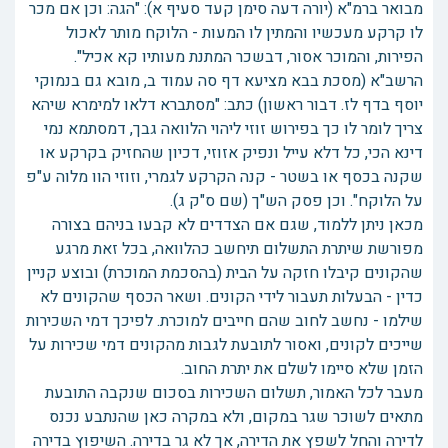
מבואר ברמ"א (יורה דעה סימן קעד סעיף א): "הגה: וכן אם מכר
לו קרקע מעכשיו והמתין לו המעות - הלוקח מותר לאכול
הפירות, והמוכר אסור, דבשכר המתנת מעותיו קא אכיל".
הרשב"א (מסכת בבא מציעא דף סה עמוד ב, מובא גם בנמוקי
יוסף בדף לז. דבור ראשון) כתב: "מסתברא דלאו למימרא שיהא
צריך לומר לו כך בפירוש זוזי ליהוי הלוואה גבך, דמסתמא נמי
דינא הכי, כל דלא עייל ונפיק אזוזי, דכיון שהחזיק בקרקע או
שקנה בכסף או בשטר - קנה הקרקע לגמרי, וזוזי הוו מלוה ע"פ
על הלוקח". וכן פסק הש"ך (שם ס"ק ג).
מכאן ניתן ללמוד, שגם אם הצדדים לא קבעו בניהם בצורה
מפורשת שיתרת התשלום תיחשב כהלוואה, בכל זאת מרגע
שהקונים קיבלו חזקה על הבית (בהסכמת המוכרת) ובוצע קניין
כדין - הבעלות תעבור לידי הקונים. ושאר הכסף שהקונים לא
שילמו - נחשב לחוב שהם חייבים למוכרת. לפיכך דמי השכירות
שייכים לקונים, ואסור לתובעת לגבות מהקונים דמי שכירות על
הזמן שלא סיימו לשלם את יתרת החוב.
מעבר לכל האמור, תשלום השכירות בסכום שנקבה התובעת
מתאים לשוכר שגר במקום, ולא במקרה כאן שהנתבע נכנס
לדירה והחל לשפץ את הדירה, אך לא גר בדירה. השיפוץ בדירה