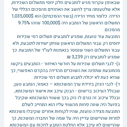
שבאופן עקרוני מגיע לנתבעים חלק יחסי מתשלום השכירות,
אלא שלטענתה צריך לחשב את האחוזים מהסכום הכללי של
הדירה. כלומר מחיר הדירה (בשני ההסכמים) הוא 1,035,000$
התשלום הראשון של הנתבע היה 100,000$ שזהו 9.75%
מהסכום.
התובעת עוד טוענת, שמגיע לנתבעים תשלום דמי שכירות
יחסים רק עבור התשלום הראשון שניתן ישירות לתובעת, ולא
עבור התשלום השני שנמסר בנאמנות לעו"ד של התובעת. כך
שמגיע לנתבעים רק 3,239 ₪.
ג)- לגבי תשלום שכירות על חודשי האיחור - הנתבעים ביקשו
מהתובעת שתפנה את השוכרים מהדירה בהקדם האפשרי, כך
שהיא כעת לא יכולה לתבוע תשלום דמי שכירות.
ד)- לגבי הנזק בירידת ערך המשכנתא – כאמור, הנתבע טען,
שבגלל העיכוב ברישום - הבנק עיכב את אישור המשכנתא,
ובגלל עיכוב זה נגרם לו נזק בכך ששווי המשכנתא שקיבל
בפועל היה שווה פחות מהשווי עליו הוא התחייב לשלם.
התובעת מצידה טוענת, שהיו לקוחות אחרים שקיבלו משכנתא
למרות שהרישום עדיין היה על שמה של החברה המשכנת, כך
שהרישום לא עיכב אלא החלטת הנתבע לחכות עם המשכנתא.