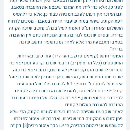
התשלום האחרון לזמן ההעברה בטאבו. ואין הכוונה שלא יקנה
לפני כן, אלא כדי לזרז את המוכר שיבצע את ההעברה בטאבו.
וגם המוכר אין דעתו לעכב המכירה עבור כן, אלא כדי להפיס
דעת הקונה, שיהא בטוח שיעביר הדירה בטאבו - מסכים לדחות
התשלום האחרון. וע"פ האמור לעיל בכה"ג נחשב שזכה הקונה
בדירה, ובפרט שנכנס לגור בה. ורוב המכירות כיום אין ההעברה
בטאבו מתבצעת מיד אלא לאחר זמן, ושפיר נחשב שזכה
בדירה".
הפתחי חושן (קניינים פרק ב הערה יד) עוד כתב: באורחות
המשפטים (כלל מד סימן יב) דן במי שמכר קרקע ונתן יפוי כח
נוטריוני לרשום הקרקע ועדיין לא נרשם, וכתב דיפוי כח כזה
יש בו יותר סמיכות דעת, ואפשר דאף שעדיין לא נרשם בפועל
אינו יכול לחזור בו". בסעיף 6.1 להסכם עו"ד של הנתבעים
קיבל ייפוי כח בלתי חוזר, להעביר את הזכויות בדירה לקונים.
לפי דברי הפתחי חושן, ייפוי כח זה מגלה על גמירות דעת מצד
המוכרת להעברת בעלות לקונים.
לאחר שקבענו שהייתה העברת בעלות לטובת הקונה, הרי שלא
ניתן לתבוע מהקונים דמי שכירות, ואדרבה יש איסור למוכרת
להשתמש או ליהנות מהדירה, כי יש בכך איסור ריבית[3]. דין זה