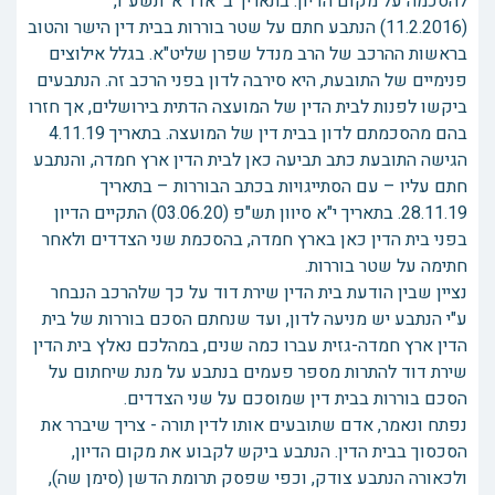
להסכמה על מקום הדיון. בתאריך ב' אדר א' תשע"ו,
(11.2.2016) הנתבע חתם על שטר בוררות בבית דין הישר והטוב
בראשות ההרכב של הרב מנדל שפרן שליט"א. בגלל אילוצים
פנימיים של התובעת, היא סירבה לדון בפני הרכב זה. הנתבעים
ביקשו לפנות לבית הדין של המועצה הדתית בירושלים, אך חזרו
בהם מהסכמתם לדון בבית דין של המועצה. בתאריך 4.11.19
הגישה התובעת כתב תביעה כאן לבית הדין ארץ חמדה, והנתבע
חתם עליו – עם הסתייגויות בכתב הבוררות – בתאריך
28.11.19. בתאריך י"א סיוון תש"פ (03.06.20) התקיים הדיון
בפני בית הדין כאן בארץ חמדה, בהסכמת שני הצדדים ולאחר
חתימה על שטר בוררות.
נציין שבין הודעת בית הדין שירת דוד על כך שלהרכב הנבחר
ע"י הנתבע יש מניעה לדון, ועד שנחתם הסכם בוררות של בית
הדין ארץ חמדה-גזית עברו כמה שנים, במהלכם נאלץ בית הדין
שירת דוד להתרות מספר פעמים בנתבע על מנת שיחתום על
הסכם בוררות בבית דין שמוסכם על שני הצדדים.
נפתח ונאמר, אדם שתובעים אותו לדין תורה - צריך שיברר את
הסכסוך בבית הדין. הנתבע ביקש לקבוע את מקום הדיון,
ולכאורה הנתבע צודק, וכפי שפסק תרומת הדשן (סימן שה),