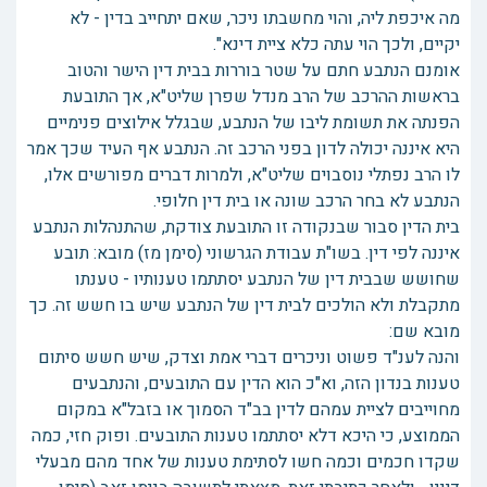
מה איכפת ליה, והוי מחשבתו ניכר, שאם יתחייב בדין - לא
יקיים, ולכך הוי עתה כלא ציית דינא".
אומנם הנתבע חתם על שטר בוררות בבית דין הישר והטוב
בראשות ההרכב של הרב מנדל שפרן שליט"א, אך התובעת
הפנתה את תשומת ליבו של הנתבע, שבגלל אילוצים פנימיים
היא איננה יכולה לדון בפני הרכב זה. הנתבע אף העיד שכך אמר
לו הרב נפתלי נוסבוים שליט"א, ולמרות דברים מפורשים אלו,
הנתבע לא בחר הרכב שונה או בית דין חלופי.
בית הדין סבור שבנקודה זו התובעת צודקת, שהתנהלות הנתבע
איננה לפי דין. בשו"ת עבודת הגרשוני (סימן מז) מובא: תובע
שחושש שבבית דין של הנתבע יסתתמו טענותיו - טענתו
מתקבלת ולא הולכים לבית דין של הנתבע שיש בו חשש זה. כך
מובא שם:
והנה לענ"ד פשוט וניכרים דברי אמת וצדק, שיש חשש סיתום
טענות בנדון הזה, וא"כ הוא הדין עם התובעים, והנתבעים
מחוייבים לציית עמהם לדין בב"ד הסמוך או בזבל"א במקום
הממוצע, כי היכא דלא יסתתמו טענות התובעים. ופוק חזי, כמה
שקדו חכמים וכמה חשו לסתימת טענות של אחד מהם מבעלי