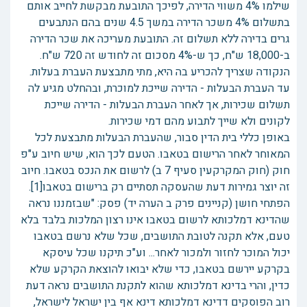
שילמו 4% משווי הדירה, לפיכך התובעת מבקשת לחייב אותם
בתשלום 4% משכר הדירה במשך 4.5 שנים בהם הנתבעים
גרים בדירה ללא תשלום זה. התובעת מעריכה את שכר הדירה
ב-18,000 ש"ח, כך ש-4% מסכום זה לחודש זה 720 ש"ח.
הנקודה שצריך להכריע בה היא, מתי מתבצעת העברת בעלות.
עד העברת הבעלות - הדירה שייכת למוכרת, ובהחלט מגיע לה
תשלום שכירות, אך לאחר העברת הבעלות - הדירה שייכת
לקונים ולא שייך לתבוע מהם דמי שכירות.
באופן כללי בית הדין סבור, שהעברת הבעלות מתבצעת לכל
המאוחר לאחר הרישום בטאבו. הטעם לכך הוא, שיש חיוב ע"פ
חוק (חוק המקרקעין סעיף 7 ב) לרשום את הנכס בטאבו. חיוב
זה יוצר גמירות דעת שהעסקה תסתיים רק ברישום בטאבו[1].
הפתחי חושן (קניינים פרק ב הערה יד) פסק: "שבזמננו נראה
שהדינא דמלכותא לרשום בטאבו אינו רצון המלכות בלבד בלא
טעם, אלא תקנה לטובת התושבים, שכל שלא נרשם בטאבו
יכול המוכר לחזור ולמכור לאחר... וע"כ תיקנו שכל עיסקא
בקרקע יירשם בטאבו, כדי שלא יבואו להוצאת הקרקע שלא
כדין, והרי בדינא דמלכותא שהוא לתקנת התושבים נראה דעת
רוב הפוסקים דדינא דמלכותא דינא אף בין ישראל לישראל,