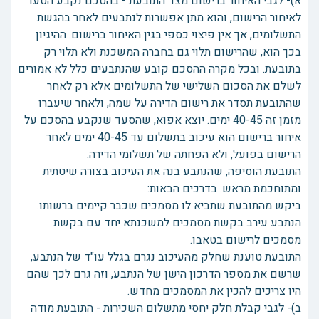
א)- לגבי האיחור ברישום מצד התובעת - בהסכם נקבע הסעד
לאיחור הרישום, והוא מתן אפשרות לנתבעים לאחר בהגשת
התשלומים, אך אין פיצוי כספי בגין האיחור ברישום. ההיגיון
בכך הוא, שהרישום תלוי גם בחברה המשכנת ולא תלוי רק
בתובעת. ובכל מקרה ההסכם קובע שהנתבעים כלל לא אמורים
לשלם את הסכום השלישי של התשלומים אלא רק לאחר
שהתובעת תסדר את רישום הדירה על שמה, ולאחר שיעברו
מזמן זה 40-45 ימים. יוצא אפוא, שהסעד שנקבע בהסכם על
איחור ברישום הוא עיכוב בתשלום עד 40-45 ימים לאחר
הרישום בפועל, ולא הפחתה של תשלומי הדירה.
התובעת הוסיפה, שהנתבע בנה את העיכוב בצורה שיטתית
ומתוחכמת מראש. בדרכים הבאות:
ביקש מהתובעת שתביא לו מסמכים שכבר קיימים ברשותו.
הנתבע עירב בקשת מסמכים למשכנתא יחד עם בקשת
מסמכים לרישום בטאבו.
התובעת טוענת שחלק מהעיכוב נגרם בגלל עו"ד של הנתבע,
שרשם את מספר הדרכון הישן של הנתבע, וזה גרם לכך שהם
היו צריכים להכין את המסמכים מחדש.
ב)- לגבי קבלת חלק יחסי מתשלום השכירות - התובעת מודה