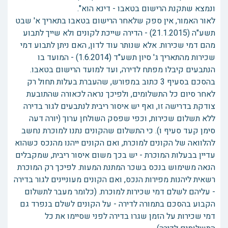
ונמצא שתקנת הרישום בטאבו - דינא הוא".
לאור האמור, אין ספק שלאחר הרישום בטאבו בתאריך א' שבט
תשע"ה (21.1.2015) - הדירה שייכת לקונים ולא שייך לתבוע
מהם דמי שכירות. אלא שנותר עוד לדון, האם ניתן לתבוע דמי
שכירות מהתאריך ג' סיון תשע"ד (1.6.2014) - המועד בו
הנתבעים קיבלו מפתח לדירה, ועד למועד הרישום בטאבו.
בהסכם בסעיף 3 כתוב במפורש, שהעברת בעלות תחול רק
לאחר סיום כל התשלומים, ולפיכך נראה לכאורה שהתובעת
צודקת בדרישה זו, ואף יש איסור ריבית לנתבעים לגור בדירה
ללא תשלום שכירות, וכפי שפסק השולחן ערוך (יורה דעה
סימן קעד סעיף ו). כי התשלום שהקונים נתנו למוכרת נחשב
להלוואה של הקונים למוכרת, ואם הקונים ייהנו מהנכס כשהוא
עדיין בבעלות המוכרת - יש בכך משום איסור ריבית, שמקבלים
הנאה משימוש בנכס בשכר המתנת המעות. לפיכך רק המוכרת
רשאית ליהנות מפירות הנכס, ואם הקונים מעוניינים לגור בדירה
- עליהם לשלם דמי שכירות למוכרת. (כלומר מעבר לתשלום
הקבוע בהסכם בתמורה לדירה - על הקונים לשלם בנפרד גם
דמי שכירות על הזמן שגרו בדירה לפני שסיימו את כל