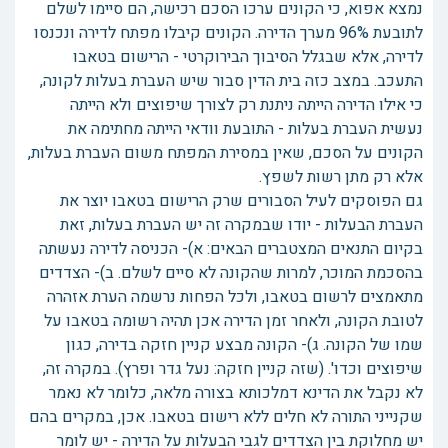
נמצא אפוא, כי הקונים ערכו הסכם רכישה, הם סיימו לשלם
לתובעת 96% מערך הדירה. הקונים קיבלו מפתח לדירה ונכנסו
לדירה, אלא שבגלל הסיבוך הבירוקרטי - הרישום בטאבו
התעכב. במצב כזה בית הדין סבור שיש העברת בעלות לקונה,
כי אילו הדירה הייתה ניתנת רק לצורך שיפוצים ולא הייתה
נעשית העברת בעלות - התובעת וודאי הייתה מחתימה את
הקונים על הסכם, שאין במסירת המפתח משום העברת בעלות,
אלא רק מתן רשות לשפץ.
גם הפוסקים לעיל הסבורים שרק הרישום בטאבו יוצר את
העברת הבעלות - יודו שבמקרה זה יש העברת בעלות, זאת
בקיום התנאים המצטברים הבאים: א)- הכניסה לדירה נעשתה
בהסכמת המוכר, למרות שהקונה לא סיים לשלם. ב)- הצדדים
מתאמצים לרשום בטאבו, ולכל הפחות נרשמה הערת אזהרה
לטובת הקונה, ולאחר זמן הדירה אכן תהיה רשומה בטאבו על
שמו של הקונה. ג)- הקונה מבצע קניין חזקה בדירה, כגון
שיפוצים וכדו'. (שזה קניין חזקה: נעל גדר ופרץ). במקרה זה,
לא נקבל את הדינא דמלכותא בצורה מלאה, כלומר לא נאמר
שקנייני התורה לא חלים ללא רישום בטאבו. אכן, במקרים בהם
יש מחלוקת בין הצדדים לגבי הבעלות על הדירה - יש לומר