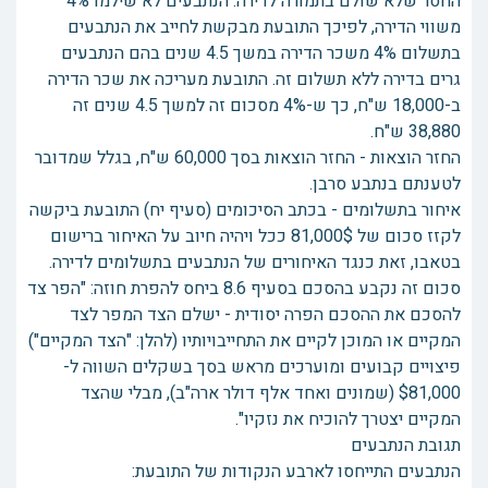
החסר שלא שולם בתמורה לדירה. הנתבעים לא שילמו 4%
משווי הדירה, לפיכך התובעת מבקשת לחייב את הנתבעים
בתשלום 4% משכר הדירה במשך 4.5 שנים בהם הנתבעים
גרים בדירה ללא תשלום זה. התובעת מעריכה את שכר הדירה
ב-18,000 ש"ח, כך ש-4% מסכום זה למשך 4.5 שנים זה
38,880 ש"ח.
החזר הוצאות - החזר הוצאות בסך 60,000 ש"ח, בגלל שמדובר
לטענתם בנתבע סרבן.
איחור בתשלומים - בכתב הסיכומים (סעיף יח) התובעת ביקשה
לקזז סכום של 81,000$ ככל ויהיה חיוב על האיחור ברישום
בטאבו, זאת כנגד האיחורים של הנתבעים בתשלומים לדירה.
סכום זה נקבע בהסכם בסעיף 8.6 ביחס להפרת חוזה: "הפר צד
להסכם את ההסכם הפרה יסודית - ישלם הצד המפר לצד
המקיים או המוכן לקיים את התחייבויותיו (להלן: "הצד המקיים")
פיצויים קבועים ומוערכים מראש בסך בשקלים השווה ל-
$81,000 (שמונים ואחד אלף דולר ארה"ב), מבלי שהצד
המקיים יצטרך להוכיח את נזקיו".
תגובת הנתבעים
הנתבעים התייחסו לארבע הנקודות של התובעת: