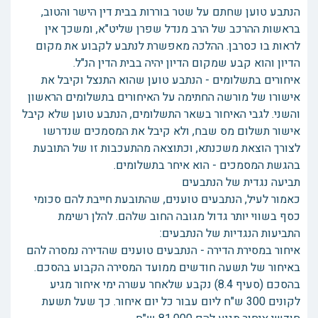
הנתבע טוען שחתם על שטר בוררות בבית דין הישר והטוב,
בראשות ההרכב של הרב מנדל שפרן שליט"א, ומשכך אין
לראות בו כסרבן. ההלכה מאפשרת לנתבע לקבוע את מקום
הדיון והוא קבע שמקום הדיון יהיה בבית הדין הנ"ל.
איחורים בתשלומים - הנתבע טוען שהוא התנצל וקיבל את
אישורו של מורשה החתימה על האיחורים בתשלומים הראשון
והשני. לגבי האיחור בשאר התשלומים, הנתבע טוען שלא קיבל
אישור תשלום מס שבח, ולא קיבל את המסמכים שנדרשו
לצורך הוצאת משכנתא, וכתוצאה מהתעכבות זו של התובעת
בהגשת המסמכים - הוא איחר בתשלומים.
תביעה נגדית של הנתבעים
כאמור לעיל, הנתבעים טוענים, שהתובעת חייבת להם סכומי
כסף בשווי יותר גדול מגובה החוב שלהם. להלן רשימת
התביעות הנגדיות של הנתבעים:
איחור במסירת הדירה - הנתבעים טוענים שהדירה נמסרה להם
באיחור של תשעה חודשים ממועד המסירה הקבוע בהסכם.
בהסכם (סעיף 8.4) נקבע שלאחר עשרה ימי איחור מגיע
לקונים 300 ש"ח ליום עבור כל יום איחור. כך שעל תשעת