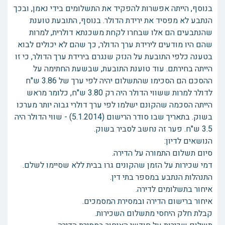
בנוסף, הייתה אפשרות להפקיד את התשלומים בידי נאמן, ובכך
הנתבע לא מפסיד את ירידת הדולר. בנוסף, התובעת טוענת
שהנתבעים הם אלו שבחרו לקחת משכנתא דולרית, למרות
שהם היו מודעים לירידת ערך הדולר, כך שהם לא יכולים לבוא
בטענה כלפי התובעת על הנזק שנגרם בירידת ערך הדולר, כי זו
הייתה בחירתם. עוד טוענת התובעת, שבשעת החתימה על
ההסכם הם הסכימו שהתשלום יהיה לפי ערך של 3.86 ש"ח
לדולר למרות ששווי הדולר היה רק 3.80 ש"ח, כלומר מראש
הייתה הסכמה שהקונם ישלמו לפי ערך דולרי גבוה יותר מערכו
בשוק. בתאריך שבו סודר הרישום (5.1.2014) - שווי הדולר היה
3.5 ש"ח. פער זה נחשב לסביר בשוק.
הנושאים לדיון:
סיום תשלום התמורה על הדירה.
דמי שכירות על הזמן שהקונים גרו בבית ללא שסיימו לשלם.
התנהלות הנתבע במספר בתי דין.
איחור בתשלומים לדירה.
איחור ברישום הדירה ובמסירת המסמכים.
קבלת חלק היחסי מתשלום השכירות.