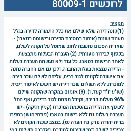
לרוכשים 80009-1
תקציר
(1)קונה דירה שלא שילם את כלל התמורה לדירה בגלל
טענות שונות (איחור במסירת הדירה ורישומה בטאבו) -
שארית הסכום נחשבת לחוב שמוטל על הקונה לשלם,
בכפוף לבירור טענותיו. (2) העברת הבעלות מתבצעת
לאחר הרישום בטאבו. כל עוד ולא נעשתה העברת בעלות
- הדירה נמצאת בעלות החברה, ולכן גם אם החברה נתנה
את אישורה לקונים לגור בבית, עליהם לשלם שכר דירה
למוכרת. ללא תשלום שכר דירה יש חשש לאיסור ריבית
(שו"ע יו"ד קעד, ו). (3) אומנם במקרה שהקונה שילם
96% מעלות הדירה, וקיבל מפתח לגור בדירה, ואף החל
לשפץ את הדירה בהסכמת המוכרת (קניין חזקה) - יש
העברת בעלות גם ללא רישום בטאבו (פתחי חושן בספרו
ברית יהודה פרק כח הערה נט). במצב שכזה הקונים לא
צריכים לשלם דמי שכירות למוכרת, ואדרבה תשלום דמי