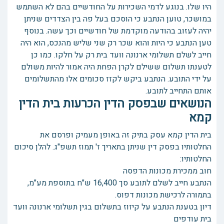
היו שלו. בנוגע לדמי השכירות על החודשיים בהם לא השתמש
במושכר, טוען הנתבע כי הוסכם בעל פה בין הצדדים שניתן
יהיה לעזוב בהודעה מוקדמת של חודשיים וכך עשה. בנוסף
טען הנתבע כי היות והוא שכר רק שני שליש מהנכס, הוא היה
חייב לשלם תשלומי ארנונה וועד בית רק על חלקו. כמו כן
לטענתו תשלום ששילם לקרן הפחת היה אמור להיות משולם
על ידי התובע. הנתבע ביקש לקזז סכומים אלו מהתשלומים
אותם התחייב לתובע.
הנושאים שבפסק הדין הכרעות בית הדין
קמא
בית הדין קמא עסק בתיק זה באופן מעמיק ופרסם את
החלטותיו בפסק דין שניתן בתאריך ז' תמוז תשפ"ג. להלן סיכום
החלטותיו:
חוב ממכירת מכונות הדפסה
הנתבע חייב לשלם לתובע סך 16,400 ש"ח בתוספת מע"מ,
בתמורה לרכישת מכונות דפוס.
דיון בטענת הנתבע על קיזוז בתשלום בגין תשלומי ארנונה וועד
בית עודפים