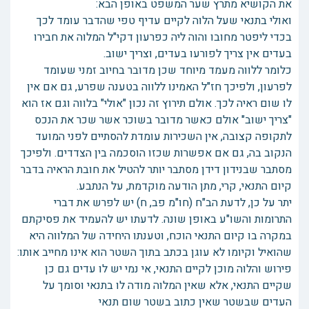
את הקושיא מתרץ שער המשפט באופן הבא:
ואולי בתנאי שעל הלוה לקיים עדיף טפי שהדבר עומד לכך
בכדי ליפטר מחובו והוה ליה כפרעון דקי"ל המלוה את חבירו
בעדים אין צריך לפורעו בעדים, וצריך ישוב.
כלומר ללווה מעמד מיוחד שכן מדובר בחיוב זמני שעומד
לפרעון, ולפיכך חז"ל האמינו ללווה בטענה שפרע, גם אם אין
לו שום ראיה לכך. אולם תירוץ זה נכון "אולי" בלווה וגם אז הוא
"צריך ישוב" אולם כאשר מדובר בשוכר אשר שכר את הנכס
לתקופה קצובה, אין השכירות עומדת להסתיים לפני המועד
הנקוב בה, גם אם אפשרות שכזו הוסכמה בין הצדדים. ולפיכך
מסתבר שבנידון דידן מסתבר יותר להטיל את חובת הראיה בדבר
קיום התנאי, קרי, מתן הודעה מוקדמת, על הנתבע.
יתר על כן, לדעת הב"ח (חו"מ פב, ח) יש לפרש את דברי
התרומות והשו"ע באופן שונה. לדעתו יש להעמיד את פסיקתם
במקרה בו קיום התנאי הוכח, וטענתו היחידה של המלווה היא
שהואיל וקיומו לא עוגן בכתב בתוך השטר הוא אינו מחייב אותו:
פירוש והלוה מוכן לקיים התנאי, אי נמי יש לו עדים גם כן
שקיים התנאי, אלא שאין המלוה מודה לו בתנאי וסומך על
העדים שבשטר שאין כתוב בשטר שום תנאי