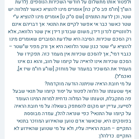
ולפטור אותו מתשלום על חודשי השכירות הנוספים. (לדעת
הש"ך [חו"מ פב ס"ק כח] אומרים מיגו להוציא כאשר למלווה יש
שטר, וכן לדעת התומים [שם ס"ק ט] אומרים מיגו להוציא ע"י
שטר כאשר כבר אי אפשר לקיים את התנאי. אך דבריהם אינם
רלוונטיים לנדון דידן, משום שבנדון דידן אין שטר הלוואה, אלא
רק הסכם שכירות. הסיבה היא שלדעת הסוברים שאומרים מיגו
להוציא ע"י שטר כגון שטר הלוואה היא אך ורק מפני ש"שטר –
כגבוי דמי", אך להסכם שכירות אין מעמד כזה. תפקידו של
הסכם שכירות אינו לראייה על קיומו של חוב, והוא גם אינו
מעמיד את המשכיר במעמד של מוחזק [שו"ע חו"מ שיז א],
ואכמ"ל).
על מי חובת הראיה שניתנה הודעה מוקדמת?
אף שטענתו של הלווה לפטור על יסוד קיומו של תנאי שבעל
פה מתקבלת, וטענתו של המלוה נדחית למרות המיגו העומד
לסייעו, עדיין יש מקום להסתפק בשאלה על מי חובת הראיה
על קיומו של התנאי? כפי שנראה להלן, עמדה מבוססת
בפוסקים היא, שכאשר אדם טוען שהאירוע המוזכר בתנאי
התקיים – חובת הראייה עליו, ולא על מי שטוען שהאירוע לא
התקיים. כדלהלן: