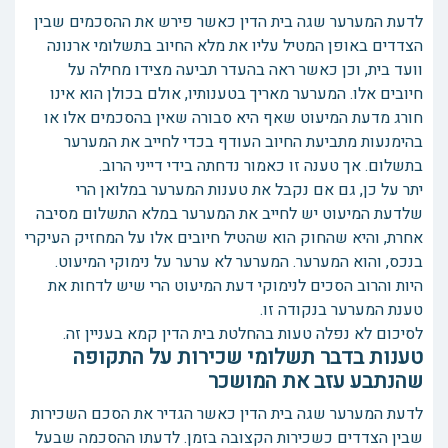
לדעת המערער שגה בית הדין כאשר פירש את ההסכמים שבין
הצדדים באופן המטיל עליו את מלא החיוב בתשלומי ארנונה
וועד בית, וכן כאשר ראה בהעדר תביעה מצידו מחילה על
חיובים אלו. המערער מאריך בטענותיו, אולם בכולן הוא אינו
חורג מדעת המיעוט שאף היא סבורה שאין בהסכמים אלו או
בהימנעות מתביעת החיוב העודף בכדי לחייב את המערער
בתשלום. אך טענה זו כאמור נדחתה בידי דייני הרוב.
יתר על כן, גם אם נקבל את טענות המערער במלואן הרי
שלדעת המיעוט יש לחייב את המערער במלא התשלום מסיבה
אחרת, והיא שהחוק הוא שהטיל חיובים אלו על המחזיק העיקרי
בנכס, והוא המערער. המערער לא ערער על נימוקי המיעוט.
היות והרוב הסכים לנימוקי דעת המיעוט הרי שיש לדחות את
טענת המערער בנקודה זו.
לסיכום לא נפלה טעות בהחלטת בית הדין קמא בעניין זה.
טענות בדבר תשלומי שכירות על התקופה
שהנתבע עזב את המושכר
לדעת המערער שגה בית הדין כאשר הגדיר את הסכם השכירות
שבין הצדדים כשכירות הקצובה בזמן. לדעתו ההסכמה שבעל