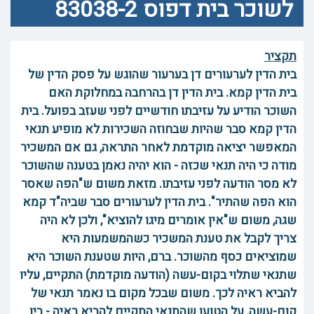
לשוכר בית דפוס 83038-2
תקציר
בית הדין לערעורים דן בערעור שהוגש על פסק הדין של
בית הדין קמא. בית הדין דן בהרחבה במחלוקת האם
השוכר הודיע על עזיבתו חודשיים לפני שעזב בפועל. בית
הדין קמא סבר שהיות שבחוזה השכירות לא מופיע תנאי
המאפשר יציאה מוקדמת לאחר התראה, גם אם המשכיר
מודה כי היה תנאי שכזה - הוא יהיה נאמן בטענה שהשוכר
לא מסר הודעה לפני עזיבתו. מזאת משום ש"הפה שאסר
הוא הפה שהתיר". בית הדין לערעורים סבר שביה"ד קמא
שגה, משום ש"אין אומרים מיגו להוציא", ולכן לא היה
צריך לקבל את טענת המשכיר כשהמשמעות היא
שמוציאים כסף מהשוכר. ברם, היות שטענת השוכר היא
שתנאי שתלוי בקום-עשה (הודעה מוקדמת) התקיים, עליו
להביא ראיה לכך. משום שבכל מקום בו נאמר תנאי של
קום-עשה, על הטוען שהתנאי התקיים להביא ראיה - בין