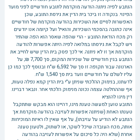
הנתבע לפיה ניתנה הודעה מוקדמת לתובע חודשיים לפני מועד
הפינוי. בנקודה זו ביכר בית הדין את גירסת התובע, שכן
האפשרות לסיים את השכירות בהודעה מוקדמת של חודשיים
אינה כתובה בהסכמי השכירות, והואיל ועל קיומה אנו יודעים
רק מכח הודאת התובע - הרי שהפה שאסר הוא הפה שהתיר
ויש לקבל את גירסתו במלואה לפיה היתה אפשרות להודעה
מוקדמת אך זו לא ניתנה. אי לכך פסק בית הדין שיש לחייב את
הנתבע בגין חודשיים של שכירות המקום, סך 7,700 ₪; על
הארנונה עבור תקופה זו סך של 6,592 ש"ח ובנוסף לכך כמו כן
עליו לשלם על חודשיים וועד בית סך 1,540 ש"ח.
לדעתנו, בנימוק ההלכתי שניתן ע"י בית הדין קמא נפלה טעות,
אף שההחלטה עצמה נכונה מנימוק הלכתי אחר. ונבאר דברינו.
דין מיגו להוציא
התובע טוען למעשה טענת מיגו, דהיינו הוא מבקש שתתקבל
טענתו האחת (שניתנה אפשרות לעזיבה בהודעה מוקדמת אך
הנתבע לא הודיע על עזיבתו), על אף שאין לו ראיות המוכיחות
אותה, מכח העובדה שיכל לשקר, או לשתוק, ולטעון טענה
אחרת (שלא היה כל סיכום על אפשרות לעזיבה בהודעה