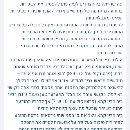
פה שהייתה בין הצדדים לפיה ניתן להפסיק את השכירות
בהודעה מוקדמת של חודשיים מגדירה את השכירות כשכירות
שאינה מוגבלת בזמן.
לדעתנו בנקודה זו שגה המערער שכן אין כל הגבלה על צדדים
המשכירים לזמן, לקבוע כי ניתן יהיה לסיים את השכירות
בהודעה מוקדמת כזו או אחרת, ועדיין תישאר זו שכירות
המוגבלת בזמן. כך מקובל בהסכמים רבים לרבות הסכמי
שכירות נכסים.
אולם בפיו של המערער טענה נוספת והיא שאכן ניתנה הודעה
שכזו, והוא אף מביא כעין ראיה לדבריו מדברי התובע שאמר
בדיון (פרוטוקול עמ' 3 ש 8-9) "הוא אומר וגם אני אומר –
חודשיים מראש צריך להודיע. אני ני אמרתי לו: "אבי חבל לך
להישאר פה להחזיק את המקום. אתה מפסיד כסף. אתה בקושי
בא לפה. בקושי עובד. אז חבל". המערער טען טענה זו גם בפני
בית הדין קמא (פרוטוקול עמ' 10 ש' 7) אך לדבריו ההודעה
ניתנה בשיחה שבעל פה שאת קיומה לא הוכיח.
בית הדין קמא ניצב אם כן בפני שתי גירסאות: גירסת התובע
לפיה היה סיכום בעל פה על אפשרות לסיים את ההסכם
בהודעה מוקדמת, אך הודעה כזו לא ניתנה; וכנגדה גירסת