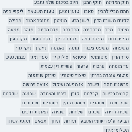
חוק המדינה
חוקי המגן
חיוב בסכום שלא נתבע
חתם מבלי להבין
טאבו
טוען ונטען
טענת השטאה
ליקויי בניה
לפנים משורת הדין
לשון הרע
מוניטין
מחוסר אמנה
מחילה
מיסים
מכר
מכר דירה
מכר רכב
מכת מדינה
מנהג
מניעה
מניעת רווח
מפקח בניה
מקום הדיון
מקח טעות
מקרקעין
משפחה
משפט ציבורי
מתנה
נאמנות
נזיקין
נזקי גוף
סדר הדין
סיטומתא
סיטראי
סילוק יד
סעד זמני
עגמת נפש
עד מומחה
ערבות
ערעור
עשיית דין עצמית
פיטורי עובדת בהריון
פיצויי פיטורין
פירוק שותפות
פרשנות חוזה
פשרה
צו מניעה ועיקול
צוואה וירושה
קבוצת רכישה
קבלנות
קניין
ריבית והצמדה
שבועה
שדכנות
שומר שכר
שומרים
שומת נזיקין
שותפות
שידוכים
שכירות דירה
שכנים
שליחות
שמירה
תאונות דרכים
תביעה ע"פ רישומי התובע
תחרות
תיווך
תנאים
תקנת השוק
תשלומי איזון