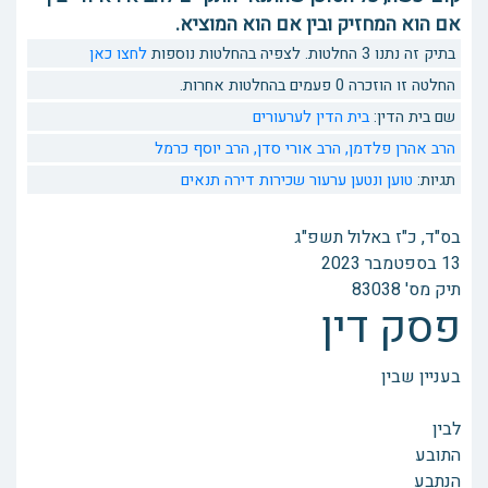
אם הוא המחזיק ובין אם הוא המוציא.
בתיק זה נתנו 3 החלטות. לצפיה בהחלטות נוספות
לחצו כאן
החלטה זו הוזכרה 0 פעמים בהחלטות אחרות.
שם בית הדין:
בית הדין לערעורים
הרב אהרן פלדמן,
הרב אורי סדן,
הרב יוסף כרמל
תגיות:
טוען ונטען
ערעור
שכירות דירה
תנאים
בס"ד, כ"ז באלול תשפ"ג
13 בספטמבר 2023
תיק מס' 83038
פסק דין
בעניין שבין
לבין
התובע
הנתבע