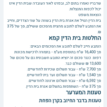
שדבריו נאמרו בתום לב, ובפרט לאור העובדה שבית הדין אינו
יכול לכפות התנצלות.
הוצאות משפט
בית הדין הטיל את אגרת בית הדין בשווה על שני הצדדים, וחייב
את הנתבע לשלם לתובע מחצית מהסכום ששילם, סך של 375
₪.
החלטות בית הדין קמא
הנתבע חייב לשלם לתובע את הסכומים הבאים:
סך 16,400 ש"ח בתוספת מע"מ - בתמורה לרכישת מכונות
דפוס. כנגד סכום זה יוציא התובע חשבונית גם על סכום של
13,600 ₪ ששולם כבר.
סך 7,700 ש"ח - עבור תשלום שכירות לחודשיים.
סך 1,540 ש"ח - עבור תשלום ועד בית לחודשיים.
סך 6,592 ש"ח - עבור תשלום ארנונה לחודשיים.
סך 375 ש"ח - השתתפות בתשלום אגרת בית הדין.
טענות המערער
טענות בדבר החיוב בקרן הפחת