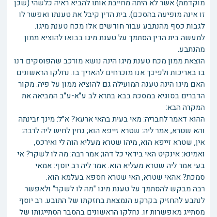
מוקדמת) אשר לא היתה מחייבת אותו להביא ראיה כלשהי (שכן
זו אינה מופיעה בהסכם). בית הדין קיבל את טענתו ואפשר לו
לגבות כסף מהנתבע עבור חודשים אלו מכח טענת מיגו.
למעשה בית הדין הסתמך על טענת מיגו בבואו להוציא ממון
מהנתבע.
הוצאת ממון מכח טענת מיגו הינה נושא מורכב שהפוסקים דנו
בו באריכות ולפיכך אנו מוכרחים להאריך בו. נחלקו הראשונים
האם מיגו הינה טענה המועילה גם להוציא ממון על פיה. מקור
הדברים בסוגיא במסכת בבא בתרא לב ע"א-ע"ב המביאה את
המקרה הבא:
ההוא דאמר לחבריה: מאי בעית בהאי ארעא? א"ל: מינך זבינתה
והא שטרא, אמר ליה: שטרא זייפא הוא; גחין לחיש ליה לרבה:
אין, שטרא זייפא הוא, מיהו שטרא מעליא הוה לי ואירכס,
ואמינא: אינקיט האי בידאי כל דהו; אמר רבה: מה לו לשקר? אי
בעי אמר ליה שטרא מעליא הוא. אמר ליה רב יוסף: אמאי
סמכת? אהאי שטרא, האי שטרא חספא בעלמא הוא.
רבה מבקש להסתמך על טענת מיגו "מה לו לשקר" ולאפשר
לנתבע להחזיק בקרקע הנמצאת בחזקתו של התובע. רב יוסף
מסתייג מאפשרות זו. נחלקו הראשונים בהסבר הסתייגותו של