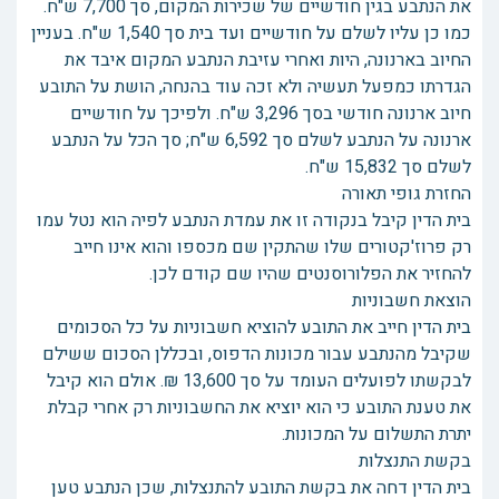
את הנתבע בגין חודשיים של שכירות המקום, סך 7,700 ש"ח.
כמו כן עליו לשלם על חודשיים ועד בית סך 1,540 ש"ח. בעניין
החיוב בארנונה, היות ואחרי עזיבת הנתבע המקום איבד את
הגדרתו כמפעל תעשיה ולא זכה עוד בהנחה, הושת על התובע
חיוב ארנונה חודשי בסך 3,296 ש"ח. ולפיכך על חודשיים
ארנונה על הנתבע לשלם סך 6,592 ש"ח; סך הכל על הנתבע
לשלם סך 15,832 ש"ח.
החזרת גופי תאורה
בית הדין קיבל בנקודה זו את עמדת הנתבע לפיה הוא נטל עמו
רק פרוז'קטורים שלו שהתקין שם מכספו והוא אינו חייב
להחזיר את הפלורוסנטים שהיו שם קודם לכן.
הוצאת חשבוניות
בית הדין חייב את התובע להוציא חשבוניות על כל הסכומים
שקיבל מהנתבע עבור מכונות הדפוס, ובכללן הסכום ששילם
לבקשתו לפועלים העומד על סך 13,600 ₪. אולם הוא קיבל
את טענת התובע כי הוא יוציא את החשבוניות רק אחרי קבלת
יתרת התשלום על המכונות.
בקשת התנצלות
בית הדין דחה את בקשת התובע להתנצלות, שכן הנתבע טען