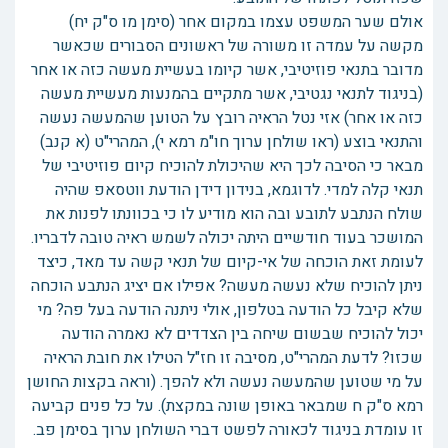
אולם שער המשפט עצמו במקום אחר (סימן מו ס"ק יח)
מקשה על עמדה זו משורה של ראשונים הסבורים שכאשר
מדובר בתנאי פוזיטיבי, אשר קיומו בעשיית מעשה כזה או אחר
(בניגוד לתנאי נגטיבי, אשר מתקיים בהמנעות מעשיית מעשה
כזה או אחר) אזי נטל הראיה רובץ על הטוען שהמעשה נעשה
והתנאי בוצע (ראו שולחן ערוך חו"מ רמא י), המהרי"ט (א קנב)
מבאר כי הסיבה לכך היא שהיכולת להוכיח קיום פוזיטיבי של
תנאי קלה למדי. לדוגמא, בנידון דידן הודעת ווטסאפ שהיה
שולח הנתבע לתובע ובה הוא מודיע לו כי בכוונתו לפנות את
המושכר בעוד חודשיים היתה יכולה לשמש ראיה טובה לדבריו.
לעומת זאת הוכחה של אי-קיום של תנאי קשה עד מאד, כיצד
ניתן להוכיח שלא נעשה מעשה? אפילו אם יציג הנתבע הוכחה
שלא קיבל כל הודעה בטלפון, אולי ניתנה הודעה בעל פה? מי
יכול להוכיח שבשום שיחה בין הצדדים לא נאמרה הודעה
שכזו? לדעת המהרי"ט, מסיבה זו חז"ל הטילו את חובת הראיה
על מי שטוען שהמעשה נעשה ולא להפך. (וראה בקצות החושן
רמא ס"ק ח שמבאר באופן שונה במקצת). על כל פנים קביעה
זו עומדת בניגוד לכאורה לפשט דברי השולחן ערוך בסימן פב.