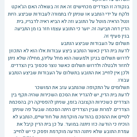
בנקודה זו הצדדים מכחישים זה את זה בשאלה האם הג'אקט
נלקח על ידי הנתבע או שניתן לו בתמורה לעבודות שביצע. היות
ונטל הראיה מוטל על התובע וזה לא הביא ראיה לדבריו, בית
הדין דחה תביעה זה. יוער כי התובע עצמו חזר בו מן התביעה
בגין סעיף זה.
תשלום על העבודות שביצע הנתבע
לדעת בית הדין כאשר הנתבע ביצע עבודות אלו הוא לא התכוון
לדרוש תשלום בגינן ולמעשה הוא מחל עליהן, מחילה שלא ניתן
לחזור ולבטלה ולדרוש תשלום כאשר נוצר סכסוך בין הצדדים.
ולכן אין לחייב את התובע בתשלום על העבודות שביצע הנתבע
עבורו.
תשלומים על התקופה שהנתבע עזב את המושכר
לדעת בית הדין, יש להגדיר את הסכם השכירות שהיה תקף בין
הצדדים כשכירות הקצובה בזמן, שניתן להפסיקה רק בהסכמת
הצדדים. למרות שבין הצדדים היתה הסכמה שבעל פה שניתן
לסיים את ההסכם בהודעה מוקדמת של חודשיים, הנתבע לא
הוכיח כי הודעה כזו ניתנה במועד. על כן בית הדין קיבל את
עמדת התובע שלא ניתנה הודעה מוקדמת ופסק כי יש לחייב