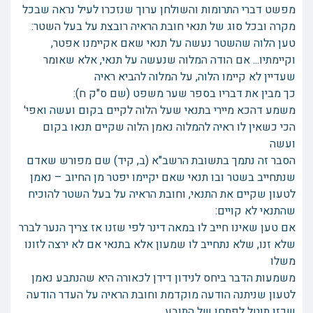
מפשט דברי התרומות והשולחן ערוך שנזכרו לעיל נראה שבכל
מקרה ובכל סוג של תנאי חובת הראיה רובצת על בעל השטר:
טען הלוה שהשטר נעשה על תנאי שאם אקיימנו אפטר,
וקיימתיו... אם הודה המלוה שנעשה על תנאי, אלא שאומר
שעדיין לא קיימו הלוה, על המלוה להביא ראיה
כך מבין את דבריו בספר שער משפט (שם ס"ק ח):
משמע דהכא מיירי בתנאי שעל הלוה לקיים בקום ועשה ואפי'
הכי כשאין לו ראיה להמלוה נאמן הלוה שקיים תנאו בקום
ועשה
הסבר זה נתמך בתשובת הרשב"א (ב, קיד) שם מפורש שאדם
שנתחייב בשטר ובו תנאי שאם יקיימו יפטר מן החיוב – נאמן
לטעון שקיים את התנאי, וחובת הראיה על בעל השטר להוכיח
שהתנאי לא קויים:
אם טען שאינו חייב לו במאה דינר לפי שזנו אז צריך הנער לברר
שלא זנו, שלא נתחייב לו שמעון אלא בתנאי אם לא ירצה לזונו
משלו
משמעות הדבר ביחס לנידון דידן לכאורה היא שהנתבע נאמן
לטעון שניתנה הודעה מוקדמת וחובת הראיה על העדר הודעה
שכזו תוטל לפתחו של התובע.