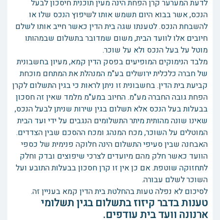
לדעת המערער קרן הפחת הינה מעין תוכנית חיסכון לבעל
הנכס, אשר בבוא היום תשמש אותו לשיפוץ הנכס שלו או
להשבחת הנכס. לטענתו שגה בית הדין כאשר חייב אותו לשלם
חיובים אלו לוועד הבית, משום שמדובר בתשלום שבמהותו
מוטל על בעל הנכס ולא על שוכר.
מלבד הנימוקים המופיעים בפסק הדין קמא, מעיון בחשבונית
של חברה כלכלית ירושלים בע"מ המנהלת את המתחם מוכחת
קביעת בית הדין. בחשבונית זו ניתן לראות כי בגין התשלום לקרן
הפחת גובה החברה מע"מ. החיוב במע"מ מלמד שאין זה חסכון
בבעלות בעל הנכס אלא תשלום בגין שירות שניתן לבעל הנכס,
שאינו שונה מהותית מיתר התשלומים הנגבים על ידי ועד הבית
המוטלים על השוכר, מכח המנהג ומכח ההסכם שבין הצדדים.
האבחנה שבין סעיפי התשלום הינה חלוקה פנימית של כספי
הוועד כאשר חלק מהם מיועדים לצרכי שיפוצים ובדק וחלק
לתחזוקה שוטפת. אם כן אין זו קרן חסכון בבעלות התובע ועל
השוכר לשלם עבורה.
לסיכום לא נפלה טעות בהחלטת בית הדין קמא בעניין זה.
טענות בדבר קיזוז בתשלום בגין תשלומי
ארנונה וועד בית עודפים.