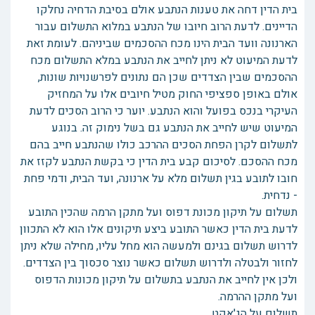
בית הדין דחה את טענות הנתבע אולם בסיבת הדחיה נחלקו
הדיינים. לדעת הרוב חיובו של הנתבע במלוא התשלום עבור
הארנונה וועד הבית הינו מכח ההסכמים שביניהם. לעומת זאת
לדעת המיעוט לא ניתן לחייב את הנתבע במלא התשלום מכח
ההסכמים שבין הצדדים שכן הם נתונים לפרשנויות שונות,
אולם באופן ספציפי החוק מטיל חיובים אלו על המחזיק
העיקרי בנכס בפועל והוא הנתבע. יוער כי הרוב הסכים לדעת
המיעוט שיש לחייב את הנתבע גם בשל נימוק זה. בנוגע
לתשלום לקרן הפחת הסכים ההרכב כולו שהנתבע חייב בהם
מכח ההסכם. לסיכום קבע בית הדין כי בקשת הנתבע לקזז את
חובו לתובע בגין תשלום מלא על ארנונה, ועד הבית, ודמי פחת
- נדחית.
תשלום על תיקון מכונת דפוס ועל מתקן הרמה שהכין התובע
לדעת בית הדין כאשר התובע ביצע תיקונים אלו הוא לא התכוון
לדרוש תשלום בגינם ולמעשה הוא מחל עליו, מחילה שלא ניתן
לחזור ולבטלה ולדרוש תשלום כאשר נוצר סכסוך בין הצדדים.
ולכן אין לחייב את הנתבע בתשלום על תיקון מכונות הדפוס
ועל מתקן ההרמה.
תשלום על הג'אקט