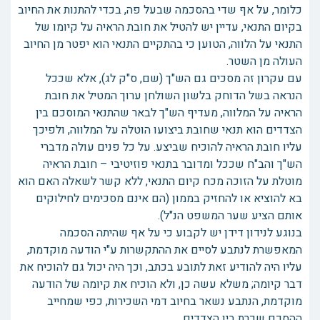
כלומר, על אף שדי בהסכמה שבעל פה, בכדי להתנות את החיוב
בקיום התנאי, עדיין יש להטיל את חובת הראיה על קיומו של
התנאי על הלווה, הטוען כי בהתקיים התנאי הוא יפטר מן החיוב
העולה מן השטר.
עם עקרון זה מסכים גם הש"ך (שם, ס"ק לג), אלא שככל
הנראה בשל הדוחק בלשון השולחן ערוך המטיל את חובת
הראיה על המלווה, מעדיף הש"ך לבאר שהתנאי המוסכם בין
הצדדים הוא תנאי שחובת ביצועו הוטלה על המלווה, ולפיכך
עליו חובת הראיה להוכיח שביצע. על כל פנים עולה מדברי
הש"ך והב"ח שככל ומדובר בתנאי פוזיטיבי – חובת הראיה
מוטלת על הזוכה מכח קיום התנאי, ללא קשר לשאלה האם הוא
בא להוציא או להחזיק בממון (הם אינם מסכימים לחילוקים
אותם הציע שער המשפט הנ"ל).
בנוגע לנידון דידן יש לקבוע כי על אף שהיתה הסכמה
המאפשרת לנתבע לסיים את ההתקשרות ע"י הודעה מוקדמת,
עליו היה להודיע זאת לתובע בכתב, וכך היה יכול גם להוכיח את
דבר קיומה; משלא עשה כן, ולא הוכיח את קיומה של הודעה
מוקדמת, הנתבע נשאר בחיוב דמי השכירות, כפי שמחייב
ההסכם שכרת בין הצדדים.