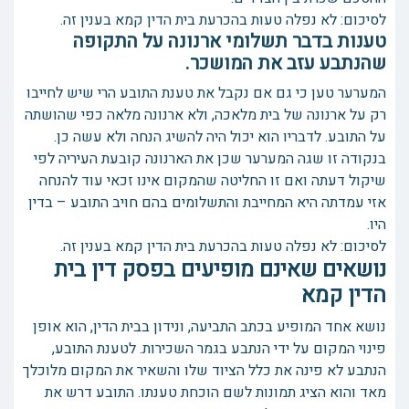
לסיכום: לא נפלה טעות בהכרעת בית הדין קמא בענין זה.
טענות בדבר תשלומי ארנונה על התקופה
שהנתבע עזב את המושכר.
המערער טען כי גם אם נקבל את טענת התובע הרי שיש לחייבו
רק על ארנונה של בית מלאכה, ולא ארנונה מלאה כפי שהושתה
על התובע. לדבריו הוא יכול היה להשיג הנחה ולא עשה כן.
בנקודה זו שגה המערער שכן את הארנונה קובעת העיריה לפי
שיקול דעתה ואם זו החליטה שהמקום אינו זכאי עוד להנחה
אזי עמדתה היא המחייבת והתשלומים בהם חויב התובע – בדין
היו.
לסיכום: לא נפלה טעות בהכרעת בית הדין קמא בענין זה.
נושאים שאינם מופיעים בפסק דין בית
הדין קמא
נושא אחד המופיע בכתב התביעה, ונידון בבית הדין, הוא אופן
פינוי המקום על ידי הנתבע בגמר השכירות. לטענת התובע,
הנתבע לא פינה את כלל הציוד שלו והשאיר את המקום מלוכלך
מאד והוא הציג תמונות לשם הוכחת טענתו. התובע דרש את