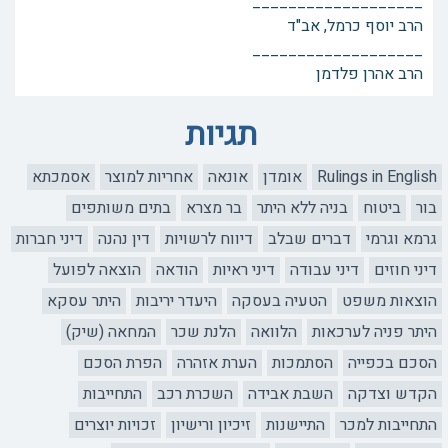
___________________
הרב יוסף כרמל, אב"ד
___________________
הרב אהרן פלדמן
תגיות
Rulings in English
אומדן
אונאה
אחריות למוצר
אסמכתא
בור
ביטוח
בניה ללא היתר
בר מצרא
בתים משותפים
גרמא וגרמי
דברים שבלב
דיווח לרשויות
דין נהנה
דיני חברות
דיני חוזים
דיני עבודה
דיני ראיות
הודאה
הוצאה לפועל
הוצאות משפט
הטעיה בעסקה
היעדר יריבות
היתר עסקא
היתר פניה לערכאות
הלוואה
הלנת שכר
המחאה (שיק)
הסכם בכפייה
הסתמכות
הערת אזהרה
הפרת הסכם
הקדש וצדקה
השבת אבידה
השכרת רכב
התחייבות
התחייבות למכר
התיישנות
זיכיון ורישיון
זכויות יוצרים