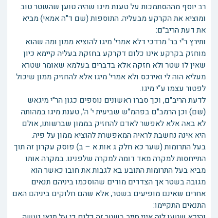
רב יוסף מההסתמכות על טענת מיגו שהיה טוען שהשטר טוב
ומוציא את הקרקע מבעליה. התוספות (שם ד"ה אמאי) מביא
את דעת הריב"ם:
ותירץ ר"י בר' מרדכי דלא אמרי' מיגו להוציא ממון ומה שהוא
מוחזק בקרקע אינו כלום דקרקע בחזקת בעליה קיימא כיון
שאין לו שטר ולא חזקה אלא בדברים בעלמא שאומר שטרא
מעליא הוה לי ואירכס ולא אמרי' מיגו אלא להחזיק ממון שיכול
לפטור עצמו ע"י מיגו.
לדעת הריב"ם, וכך סברו ראשונים נוספים כגון הר"י מיגאש
(שם) וכן הרמב"ם בפהמ"ש שביעית י' ה', טענת מיגו במהותה
לא באה אלא לאפשר לאדם להחזיק בממון שברשותו, אולם
היא אינה נחשבת לראיה המאפשרת להוציא ממון על פיה.
בעל התרומות (שער כא חלק ג אות א – ב) פוסק עקרון זה תוך
התייחסות למקרה מאד דומה למקרה שלפנינו. במקרה אותו
מביא בעל התרומות התובע בא לגבות את חובו כאשר הוא
מגובה בשטר אך הצדדים מודים שהוסכמו ביניהם תנאים
אחרים שאינם מופיעים בשטר, אלא שהם חלוקים ביניהם האם
התנאים התקיימו:
והיכא שטען לוה איני חייב בשטר זה כלום כי על תנאי נעשה