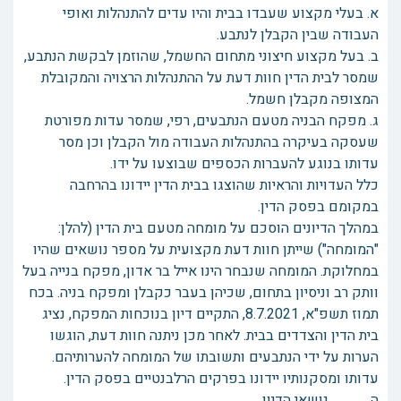
א. בעלי מקצוע שעבדו בבית והיו עדים להתנהלות ואופי
העבודה שבין הקבלן לנתבע.
ב. בעל מקצוע חיצוני מתחום החשמל, שהוזמן לבקשת הנתבע,
שמסר לבית הדין חוות דעת על ההתנהלות הרצויה והמקובלת
המצופה מקבלן חשמל.
ג. מפקח הבניה מטעם הנתבעים, רפי, שמסר עדות מפורטת
שעסקה בעיקרה בהתנהלות העבודה מול הקבלן וכן מסר
עדותו בנוגע להעברות הכספים שבוצעו על ידו.
כלל העדויות והראיות שהוצגו בבית הדין יידונו בהרחבה
במקומם בפסק הדין.
במהלך הדיונים הוסכם על מומחה מטעם בית הדין (להלן:
"המומחה") שייתן חוות דעת מקצועית על מספר נושאים שהיו
במחלוקת. המומחה שנבחר הינו אייל בר אדון, מפקח בנייה בעל
וותק רב וניסיון בתחום, שכיהן בעבר כקבלן ומפקח בניה. בכח
תמוז תשפ"א, 8.7.2021, התקיים דיון בנוכחות המפקח, נציג
בית הדין והצדדים בבית. לאחר מכן ניתנה חוות דעת, הוגשו
הערות על ידי הנתבעים ותשובתו של המומחה להערותיהם.
עדותו ומסקנותיו יידונו בפרקים הרלבנטיים בפסק הדין.
ה. נושאי הדיון