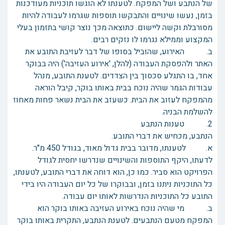
של הנתבע ושל המפקח. לטענתו לא הוגשו תוכניות מעודכנות
בזמן, נעשו שינויים והתבקשו תוספות שגרמו לעבודה להיות
מסורבלת וקשה ליישום. כתוצאה מכך נוצר קושי בתזמון בעלי
המקצוע וממילא נגרמו לו נזקים רבים.
ב. האירוע, שהוביל בסופו של דבר לעזיבת התובע את
האתר ולהפסקת העבודה (להלן, 'אירוע העזיבה') היה בבוקר
אחד, בו התגלע סכסוך בין הצדדים. לטענת התובע, מנהל
עבודות הגמר שהיה נוכח בבית באותו בוקר, קיבל הוראה
מהמפקח לעזוב את הבית. כשעזב את הבית נשאר פחות מאחוז
להשלמת הבניה.
2. טענות הנתבע
הנתבע, מכחיש את דברי התובע.
א. לטענתו, מדובר בבית גדול מאוד, בגודל 450 מ"ר.
לדעתו, היקף התוספות והשינויים שנדרשו יחסית לגודל
הפרויקט הוא סביר. כמו כן, הוא דוחה את דברי התובע, לטענתו,
כל התוכניות ניתנו בזמן, ובבוקרו של כל יום העבודה היו בידי
התובע כל התוכניות הנדרשות לאותו יום עבודה.
ב. מי שהיה נוכח באירוע העזיבה באותו בוקר הוא
המפקח מטעם הנתבעים. לטענת הנתבע, התקרית באותו בוקר