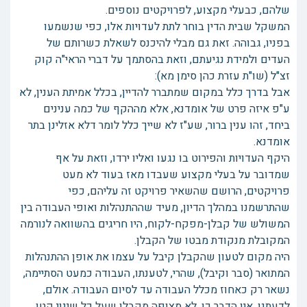
שלהם, כבעלי מקצוע, לפרויקטים נוספים.
המשקל שבית הדין בוחר לתת לעדויות אלו, כפי שנשמעו
בפניו, גבוהה. זאת גם מבלי להיכנס לשאלת כשרותם של
העדים ולמידת נגיעתם, וזאת בהסתמך על דברי הראי"ה קוק
זצ"ל (שו"ת עזרת כהן סימן מא):
אבל בדרך כלל במקום שמתברר להדיין, בכלל אמיתת הענין, לא
ע"פ איזה פרט של אומדנא, אלא מההקף של כמה ענינים
ביחד, זהו ענין ברור, שע"ז לא שייך כלל לומר דלא אזלינן בתר
אומדנא.
היקף העדויות והפירוט בו נגעו ואליו ירדו, וזאת על אף
שמדובר על בעלי מקצוע שעבדו מאז בעוד לא מעט
פרויקטים, הרושם שהשאיר פרויקט זה עליהם, כפי
שהתרשמנו במהלך הדיון, מעיד שההתנהלות ואופי העבודה בין
המשולש של קבלן-מפקח-לקוח, היו חריגים בהשוואה לנורמה
המקובלת מנקודת מבטו של הקבלן.
היה מקום לטעון שהקבלן קיבל על עצמו את אופן ההתנהלות
המתואר (סבר וקיבל), שהרי, לטענתו, העבודה כמעט הסתיימה,
נשאר רק כאחוז מכלל העבודה עד לסיום העבודה. אולם,
לדעתנו, אין הדבר כן. לא מצופה מקבלן שעל כל שינוי קטן,