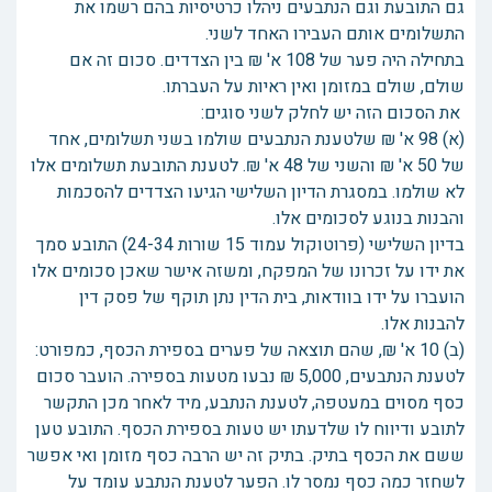
גם התובעת וגם הנתבעים ניהלו כרטיסיות בהם רשמו את
התשלומים אותם העבירו האחד לשני.
בתחילה היה פער של 108 א' ₪ בין הצדדים. סכום זה אם
שולם, שולם במזומן ואין ראיות על העברתו.
את הסכום הזה יש לחלק לשני סוגים:
(א) 98 א' ₪ שלטענת הנתבעים שולמו בשני תשלומים, אחד
של 50 א' ₪ והשני של 48 א' ₪. לטענת התובעת תשלומים אלו
לא שולמו. במסגרת הדיון השלישי הגיעו הצדדים להסכמות
והבנות בנוגע לסכומים אלו.
בדיון השלישי (פרוטוקול עמוד 15 שורות 24-34) התובע סמך
את ידו על זכרונו של המפקח, ומשזה אישר שאכן סכומים אלו
הועברו על ידו בוודאות, בית הדין נתן תוקף של פסק דין
להבנות אלו.
(ב) 10 א' ₪, שהם תוצאה של פערים בספירת הכסף, כמפורט:
לטענת הנתבעים, 5,000 ₪ נבעו מטעות בספירה. הועבר סכום
כסף מסוים במעטפה, לטענת הנתבע, מיד לאחר מכן התקשר
לתובע ודיווח לו שלדעתו יש טעות בספירת הכסף. התובע טען
ששם את הכסף בתיק. בתיק זה יש הרבה כסף מזומן ואי אפשר
לשחזר כמה כסף נמסר לו. הפער לטענת הנתבע עומד על