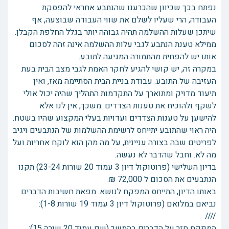
נפתח בכך שכיוון שהכרענו שהנתבע אחראי להפסקת
העבודה, הרי שעליו לשלם את שווי העבודה שבוצעה, אף
שיתכן שעלות ההשלמה תהיה גבוהה יותר בגלל החלפת הקבלן.
ממילא טענת הנתבע לגבי עלות ההשלמה אינה זהה לסכום
אותו יש להפחית מהתמורה המגיעה לתובע.
במקרה זה, יש קושי להגיע לחקר האמת לגבי מצב הבית בעת
העזיבה של התובע. עבודת בניית הבית הסתיימה מאז, ואין
תיעוד מדויק ומתוארך על התקדמות התהליך שהיה יכול אולי
לשקף ולהוכיח את טענות הצדדים. משכך, אין לנו אלא
להישען על טענות הצדדים ועדויות בעלי המקצוע שהיו בשטח.
היה ראוי שהתובע יתייחס לרשימת ההשלמות של הנתבעים ויגיב
לפריטים שבה בצורה עניינית, על מה מהן הוא לוקח אחריות ועל
מה לא. וחבל שהדבר לא נעשה.
בדיון השלישי (פרוטוקול דיון 3 עמוד 20 שורות 23-24) תקנו
הנתבעים את הסכום ל 72,000 ₪.
באותו הדיון, התייחס המפקח לנושא. מפאת חשיבות הדברים
נביאם במלואם (פרוטוקול דיון 3 עמוד 19 שורות 1-8):
////
המפקח חזר על הדברים בהמשך (שם עמוד 20 שורה 15):