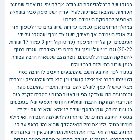
בסופו של דבר להפסקת העבודה. אך לדעתי, גם אחרי שמיעת
העדויות שהובאו באריכות לעיל, עדיין ישנו ספק סביר בשאלה
האחריות להפסקת העבודה. ואפרט.
במהלך הדיונים אכן נשמעו עדויות שיש בהם כדי לשפוך אור
על אופי העבודה, אך מאידך, ישנו צד נוסף שהוזכר על ידי
הנתבעים וכן על ידי המפקח (פרוטוקול דיון 3 עמוד 17 שורות
20-22) וגם בו יש לשפוך על היחס בין הצדדים שגרם בסוף
להפסקת העבודה. לטענתם, נוצר מצב שנשארה הרבה עבודה,
בזמן שרוב התשלום כבר שולם.
בניגוד לכך, התובע חשב שהנתבעים חייבים לו הרבה כסף,
ולטענתו הדבר יצר אצלו קושי שכן הוא נדרש להעסיק עובדים
מבלי שיש לו כסף לשלם להם. בדיון, התברר שהתובע טעה,
והנתבעים הם שצדקו. הרי שכאשר התובע הסכים לקבל בזה
את דברי המפקח, התברר שתליית הקושי הכספי שלו בנתבעים
בטעות יסודה, שכן הכסף שולם לו אלא שלא נרשם על ידו.
בנוסף, התובע מחויב על פי החוזה להשלמת העבודה, ואי מילוי
חובתו מטיל עליו את נטל הראיה לכך שהוא נהג כראוי על פי
החוזה. במידה ואין בידו את הראיות הנדרשות, אין די באומדנות
כדי להכריע בסוגיה זו. משכך, הפרישה מקיום החוזה נזקפת