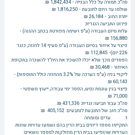
סה"כ תמורה על כלל הבנייה - 1,842,434 ₪.
שולמו עד היום לתובעת - 1,816,250 ₪.
יתרת החוב - 26,184 ₪ .
פירוט התביעה הנגדית:
עלות סיום העבודה (ע"פ רשימה מפורטת בכתב ההגנה) -
156,880 ₪.
פיצוי על איחור בסיום העבודה (ע"פ סעיף 14 לחוזה, כנגד
226 יום)- 112,845 ₪.
הפסדים מכך שלא יכלו להשכיר את היח"ד להשכרה בתקופת
האיחור - 30,468 ₪.
ליקויי בניה (ע"פ הערכה של 3.2% מהחוזה כולל התוספות) -
60,143 ₪.
פיצוי בגין עוגמת נפש, הפסד ימי עבודה, ייעוץ משפטי -
71,000 ₪.
סה"כ עבור תביעה נגדית: 431,336 ₪.
סה"כ חוב של התובעת לנתבעים: 405,152 ₪.
ד. עדים ומומחה
התקיימו מספר דיונים בבית הדין בהם נשמעו עדויות שונות.
העדויות שהופיעו בבית הדין מחולקות למספר נושאים: