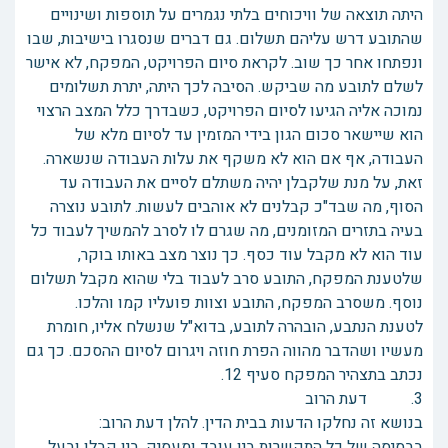
היתה תוצאה של וויכוחים בלתי נגמרים על תוספות ושינויים
שהתובע דרש עליהם תשלום. גם דברים שנסגרו בישיבות, שבו
ונפתחו אחר כך שוב. לקראת סיום הפרויקט, המפקח, לא אישר
לשלם לתובע מה שביקש. הסיבה לכך היתה, יתרת תשלומים
נמוכה אליה הגיעו לסיום הפרויקט, כשבדרך כלל המצב הרצוי
הוא שיישאר סכום הגון בידי המזמין עד לסיום מלא של
העבודה, אף אם הוא לא משקף את עלות העבודה שנשארה.
זאת, על מנת שלקבלן יהיה משתלם לסיים את העבודה עד
הסוף, מה שבד"כ קבלנים לא אוהבים לעשות. לתובע נוצרה
בעיה בתזרים המזומנים, מה שגרם לו לסרב להמשיך לעבוד כל
עוד הוא לא מקבל עוד כסף. כך נוצר מצב באותו בוקר,
שלטענת המפקח, התובע סרב לעבוד בלי שהוא מקבל תשלום
נוסף. משסרב המפקח, התובע וצוות פועליו קמו והלכו.
לטענת הנתבע, הובהרה לתובע, בדוא"ל שנשלח אליו, חומרת
מעשיו ושהדבר מהווה הפרת חוזה ויגרום לסיום ההסכם. כך גם
נכתב בתצהיר המפקח סעיף 12.
3. דעת הרוב
בנושא זה נחלקו הדעות בבית הדין. להלן דעת הרוב:
בבסיסה של כל התקשרות בין עובד ומעסיק, בין קבלן ובעל