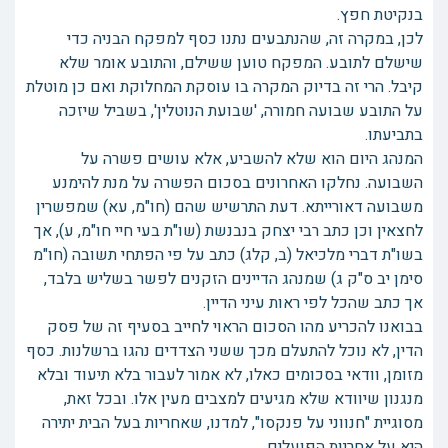
בנקיטת חפץ.
לכן, במקרה זה, שהנתבעים נתנו כסף למפקח הבניה כדי
שישלם לתובע. המפקח טוען ששילם, והתובע אומר שלא
קיבל. הרי זה בדיוק המקרה בו עוסקת המחלוקת ואם כן מוטלת
על התובע שבועה חמורה, 'שבועת הנוטלין', בשביל שיזכה
בתביעתו.
המנהג היום הוא שלא להשביע, אלא עושים פשרה על
השבועה. נחלקו האחרונים בסכום הפשרה על מנת להימנע
משבועה דאורייתא. דעת התרשיש שהם (חו"מ, עא) שמפשרין
לחצאין וכן כתב רבי יצחק בנבנשת (שו"ת בעי חיי חו"מ, ע), אך
בשו"ת דברי מלכיאל (ב, קלג) כתב על פי הפתחי תשובה (חו"מ
סימן יב ס"ק ג) שמנהג הדיינים הזקנים לפשר בשליש בלבד,
אך כתב שהכל לפי ראות עיני הדיין.
בבואנו להכריע מהו הסכום הראוי לחייב בסעיף זה של פסק
הדין, לא נוכל להתעלם מכך ששני הצדדים נהגו ברשלנות. כסף
מזומן, וודאי בסכומים כאלו, לא אמור לעבור בלא תיעוד ובלא
מנגנון שיוודא שלא מגיעים למצבים מעין אלו. ובכל זאת,
מסוגיית "חנווני על פנקסו", למדנו, שאחריות בעל הבית יתירה
היא על אחריות הפועלים.