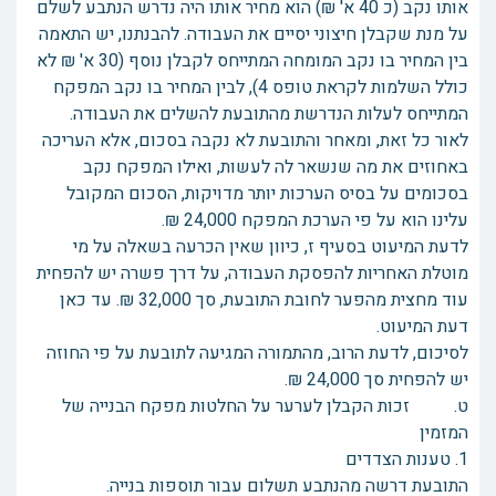
אותו נקב (כ 40 א' ₪) הוא מחיר אותו היה נדרש הנתבע לשלם
על מנת שקבלן חיצוני יסיים את העבודה. להבנתנו, יש התאמה
בין המחיר בו נקב המומחה המתייחס לקבלן נוסף (30 א' ₪ לא
כולל השלמות לקראת טופס 4), לבין המחיר בו נקב המפקח
המתייחס לעלות הנדרשת מהתובעת להשלים את העבודה.
לאור כל זאת, ומאחר והתובעת לא נקבה בסכום, אלא העריכה
באחוזים את מה שנשאר לה לעשות, ואילו המפקח נקב
בסכומים על בסיס הערכות יותר מדויקות, הסכום המקובל
עלינו הוא על פי הערכת המפקח 24,000 ₪.
לדעת המיעוט בסעיף ז, כיוון שאין הכרעה בשאלה על מי
מוטלת האחריות להפסקת העבודה, על דרך פשרה יש להפחית
עוד מחצית מהפער לחובת התובעת, סך 32,000 ₪. עד כאן
דעת המיעוט.
לסיכום, לדעת הרוב, מהתמורה המגיעה לתובעת על פי החוזה
יש להפחית סך 24,000 ₪.
ט. זכות הקבלן לערער על החלטות מפקח הבנייה של
המזמין
1. טענות הצדדים
התובעת דרשה מהנתבע תשלום עבור תוספות בנייה.