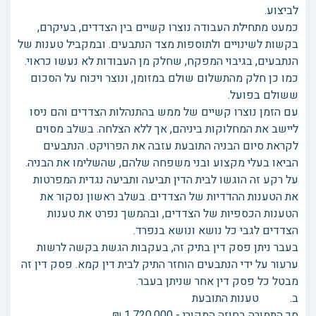
לביצוע.
כמעט מתחילת העבודה נוצרו קשיים בין הצדדים, בעיקרם,
בקשות לשינויים ולתוספות מצד הנתבעים. ובמקביל טענות של
הנתבעים, בגיבוי המפקח, שחלק מן העבודות לא נעשו כראוי.
כמו כן חלק מהתשלום שולם במזומן, ונוצר ויכוח על הסכום
ששולם בפועל.
עם הזמן נוצרו קשיים של ממש בהתנהלות הצדדים והם ניסו
ליישב את המחלוקות ביניהם, אך ללא הצלחה. בשלב מסוים
לקראת סיום הבניה התובעת עזבה את הפרויקט. הנתבעים
הביאו בעלי מקצוע ובני משפחה שלהם, שהשלימו את הבניה.
על רקע זה הוגשו לבית הדין תביעה ותביעה נגדית המפרטות
את הטענות ההדדיות של הצדדים. בשלב ראשון נסקור את
הטענות הכספיות של הצדדים, ובהמשך נפרט את טענות
הצדדים לגבי כל נושא ונושא בנפרד.
בעבר ניתן פסק דין בתיק זה, בעקבות הגשת בקשה לרשות
ערעור על ידי הנתבעים הוחזר התיק לבית דין קמא. פסק דין זה
מבטל כל פסק דין אחר שניתן בעבר.
ב. טענות התובעת
סך התמורה בחוזה המקורי - 1,720,000 ₪.