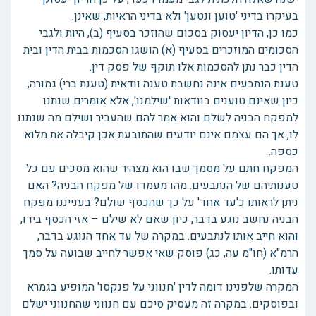
בעיקרו בדיני 'טוען ונטען' ולא בדיני הראיות, שאינן.
כמו כן, הדיון יעסוק בסכום שהוזכר בסעיף (ב), היות ולגבי
הסכומים המוזכרים בסעיף (א) הושגו הסכמות בבית הדין ובית
הדין כבר נתן להסכמות אלו תוקף של פסק דין.
טענת הנתבעים אינה נחשבת טענה וודאית (טענת ברי) גמורה,
כיון שאינם טוענים בוודאות 'שילמנו', אלא אומרים שנתנו
למפקח הבניה לשלם והוא אמר להם שהעביר ושילם מה שנתנו
לו, אך הם עצמם אינם יודעים שהתובעת אכן קיבלה את מלוא
כספה.
המפקח חתם על מסמך שבו הוא מצהיר שהוא מסכים עם כל
טענותיהם של הנתבעים. מהו מעמדו של מפקח הבניה? האם
ניתן לראותו כ'עד אחד' על כך שהכסף שולם? בענייננו מפקח
הבניה נחשב נוגע בדבר, כיון שאם לא שילם – אזי הכסף בידו,
והוא חייב אותו לנתבעים. במקרה של עד אחד הנוגע בדבר,
הרמ"א (חו"מ עה, כג) פוסק שאי אפשר לחייב שבועה על סמך
עדותו.
המקרה שלפנינו דומה לדין 'חנווני על פנקסו' המופיע בגמרא
ובפוסקים. במקרה זה מעסיק סיכם עם חנווני שהחנווני ישלם