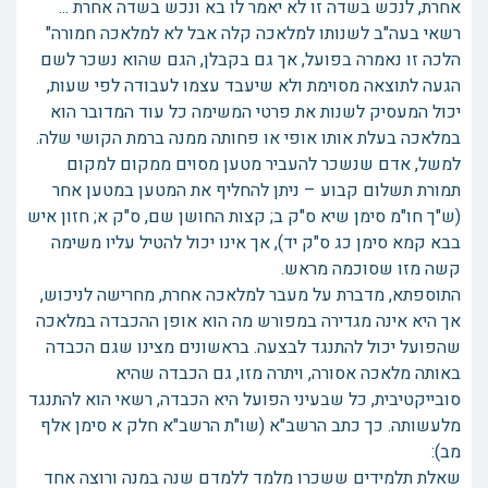
אחרת, לנכש בשדה זו לא יאמר לו בא ונכש בשדה אחרת ...
רשאי בעה"ב לשנותו למלאכה קלה אבל לא למלאכה חמורה"
הלכה זו נאמרה בפועל, אך גם בקבלן, הגם שהוא נשכר לשם
הגעה לתוצאה מסוימת ולא שיעבד עצמו לעבודה לפי שעות,
יכול המעסיק לשנות את פרטי המשימה כל עוד המדובר הוא
במלאכה בעלת אותו אופי או פחותה ממנה ברמת הקושי שלה.
למשל, אדם שנשכר להעביר מטען מסוים ממקום למקום
תמורת תשלום קבוע – ניתן להחליף את המטען במטען אחר
(ש"ך חו"מ סימן שיא ס"ק ב; קצות החושן שם, ס"ק א; חזון איש
בבא קמא סימן כג ס"ק יד), אך אינו יכול להטיל עליו משימה
קשה מזו שסוכמה מראש.
התוספתא, מדברת על מעבר למלאכה אחרת, מחרישה לניכוש,
אך היא אינה מגדירה במפורש מה הוא אופן ההכבדה במלאכה
שהפועל יכול להתנגד לבצעה. בראשונים מצינו שגם הכבדה
באותה מלאכה אסורה, ויתרה מזו, גם הכבדה שהיא
סובייקטיבית, כל שבעיני הפועל היא הכבדה, רשאי הוא להתנגד
מלעשותה. כך כתב הרשב"א (שו"ת הרשב"א חלק א סימן אלף
מב):
שאלת תלמידים ששכרו מלמד ללמדם שנה במנה ורוצה אחד