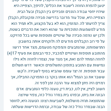
יטען להפרת החוזה ו'ישבור את הכלים', להיפך, הצפייה היא
שיהיו יחסי עבודה הוגנים וסבירים בין הקבלן ובעל הבית.
הצפייה היא, שכל עוד מדובר בדרישה סבירה ומקובלת, הקבלן
צריך להיעתר לה. המזמין, הוא לא בעל מקצוע, ולא תמיד הוא
מודע למשמעות התוכניות עד שהוא רואה את הדברים בשטח,
ולכן יש נורמה סבירה של שינויים ותוספות שיש בכל פרויקט.
על פי רוב הקבלנים מודעים לה ולוקחים אותה בחשבון.
התרשמותנו, שהנתבעים והמפקח מטעמם, מצד אחד דרשו
מהתובע תוספות ושינויים למכביר, כפי הבנתם את סעיף 17(א)
לחוזה המתיר להם זאת, אך מצד שני, נצמדו לחוזה ולא גילו
גמישות עם התובע בתזמון התשלומים וכאשר דרש תשלום
עבור תוספות. זה יצר עומס שהביא בסוף לשבירה. ה'קש
ששבר את גב הגמל' הוא אותו בוקר בו התפרקה החבילה, אך
רמזים היה ניתן למצוא עוד הרבה זמן לפני זה.
חשוב לציין, אין לנו, כבית דין, טענה כלפי הנתבעים. אדם
הבונה את ביתו, ובפרט בית בסדר גודל כזה, צפוי שירצה
שהתוצאה תהיה מושלמת, לשביעות רצונו. הטענה היא, לחוסר
הבנה שבסדר גודל כזה של עבודה, וברמת הדרישות שעלתה