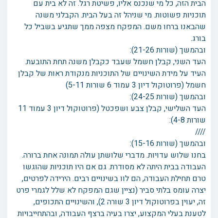
הבית הזה, כל מי שנכנס אליו, פשיטת רגל. זה לא בית עם
תוכניות פשוטות. מי שניהל זה בעל הבית. הקבלני משנה
שהבאנו ברחו משם. המפקח מצפה ממך שתגיע בשביל כל
בורג.
ובהמשך (שורות 21-26):
העד השני, קבלן חשמל שעבד כקבלן משנה תחת התובעת.
העיד על מידת השינויים של התוכניות מנקודת ראות של קבלן
חשמל (פרוטוקול דיון 3 עמוד 6 שורות 5-11)
ובהמשך (שורות 24-25):
העד השלישי, קבלן צבע ושפכטל (פרוטוקול דיון 3 עמוד 11
שורות 4-8):
////
ובהמשך (שורות 15-16):
בחנו שלוש עדויות. מדברי שלושתן עולה תמונה אחת ברורה.
העבודה בבית היתה לא מסודרת. גם אם היו תוכניות שהוגשו
טרם תחילת העבודה, הם לוו בשינויים רבים. הירידה לפרטים,
יצרה עומס בלתי סביר (נציין שגם המפקח לא שלל לגמרי פרט
זה, יעוין בפרוטוקול דיון 3 שורה 2), והשינויים התכופים,
לטענת בעלי המקצוע, יצרו בעיה ברצף העבודה, ובהתחייבויות