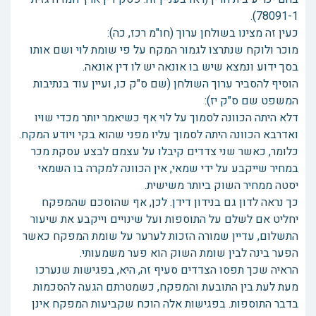
78091-1).
כעין זה מצינו בשולחן ערוך (חו"מ רכז, כה):
מוכר ולוקח שנתרצו לגמור המקח על פי שומת לוי ושם אותו
בסך ידוע ונמצא שיש בו אונאה יש לו דין אונאה.
הוסיף להסביר ערוך השולחן (שם ס"ק כו, ועיין עוד בנתיבות
המשפט שם ס"ק יז):
דלא היתה הכוונה לסמוך על לוי אף כשיאמר יותר מכדי שויו
ואדרבא הכוונה היתה לסמוך עליו מפני שהוא בקי ויודע המקח.
כלומר, כאשר שני צדדים קיבלו על עצמם לבצע עסקת מכר
במחיר שייקבע על ידי שמאי, אין הכוונה למקרה בו השמאי
יסטה ממחיר השוק ביותר משישית.
כך נראה לדון גם בנידון דידן. לכן, אף שהוסכם שהמפקח
יחליט אם לשלם על התוספות ועל שינויים וייקבע את שיעור
התשלום, עדיין שמורה הזכות לערער על שומת המפקח כאשר
הפער בינה לבין שומת השוק הוא פער משמעותי.
הראיה שכך תפסו הצדדים סעיף זה, היא, בפגישות שנערכו
מעת לעת בין התובעת והמפקח, כשמטרתם הגעה להסכמות
בדבר התוספות. בפגישות אלה הוכח שקביעות המפקח אינן