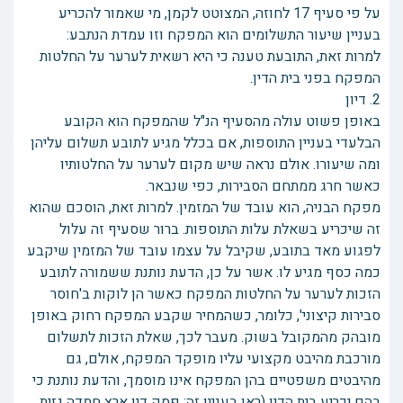
על פי סעיף 17 לחוזה, המצוטט לקמן, מי שאמור להכריע
בעניין שיעור התשלומים הוא המפקח וזו עמדת הנתבע:
למרות זאת, התובעת טענה כי היא רשאית לערער על החלטות
המפקח בפני בית הדין.
2. דיון
באופן פשוט עולה מהסעיף הנ"ל שהמפקח הוא הקובע
הבלעדי בעניין התוספות, אם בכלל מגיע לתובע תשלום עליהן
ומה שיעורו. אולם נראה שיש מקום לערער על החלטותיו
כאשר חרג ממתחם הסבירות, כפי שנבאר.
מפקח הבניה, הוא עובד של המזמין. למרות זאת, הוסכם שהוא
זה שיכריע בשאלת עלות התוספות. ברור שסעיף זה עלול
לפגוע מאד בתובע, שקיבל על עצמו עובד של המזמין שיקבע
כמה כסף מגיע לו. אשר על כן, הדעת נותנת ששמורה לתובע
הזכות לערער על החלטות המפקח כאשר הן לוקות ב'חוסר
סבירות קיצוני', כלומר, כשהמחיר שקבע המפקח רחוק באופן
מובהק מהמקובל בשוק. מעבר לכך, שאלת הזכות לתשלום
מורכבת מהיבט מקצועי עליו מופקד המפקח, אולם, גם
מהיבטים משפטיים בהן המפקח אינו מוסמך, והדעת נותנת כי
בהם יכריע בית הדין (ראו בעניין זה: פסק דין ארץ חמדה גזית