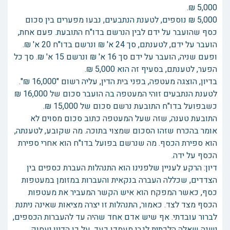
5,000 ₪.
5,000 ₪ נוספים, לטענת הנתבעים, נבעו מפערים בין סכום
כסף שהועבר על ידם לבין הנרשם בדו"ח התובעת. פעם אחת,
הועבר על ידם, לטענתם, סך 24 א' ₪ ונרשם בדו"ח 20 א' ₪.
ופעם שניה, הועבר על ידם סך 16 א' ₪ ונרשם 15 א' ₪. סך כל
הפער, לטענתם, בסעיף זה הוא 5,000 ₪.
בדיון, הוצגה מעטפה, בפני בית הדין, עליה רשום "16,000 ₪".
לטענת הנתבעים זוהי המעטפה בה הועבר סכום של 16,000 ₪
כשבפועל בדו"ח התובעת נרשם סכום של 15,000 ₪.
התובעת טענה, שזה שעל המעטפה כתוב סכום מסוים לא
אומר בהכרח שזהו הסכום שמצוי בתוכה. מה שקובע, לטענתה,
הוא ספירת הכסף. מה שנרשם בפועל בדו"ח הוא אחרי ספירת
הכסף על ידה.
דיון: הרקע לעניין שלפנינו הוא התנהלות העברת כספים בין
הצדדים, שכללה העברה בנקאית והעברות במזומן במעטפות
כסף, כאשר המפקח הוא איש הקשר המעביר את מעטפות
הכסף מצד לצד. כאמור, התנהלות זו יצרה מציאות שאינה ניתנת
לברור עובדתי. אף שיש אדם אחד שהיה עד להעברות הכספים,
ישנה שאלה הלכתית לגבי מעמדו כעד, על כן הדיון יעסוק