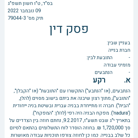
בס"ד, ‏ט"ו חשון תשפ"ג
תיק מס' 79044-3
פסק דין
בעניין שבין:
חברת בנייה
- התובעת לבין:
מזמיני עבודה
- הנתבעים
א. רקע
הנתבעים, (או "הנתבע") התקשרו עם "התובעת" (או "הקבלן",
"התובע"), מתוך רצון שיבנה את ביתם בישוב מסוים (להלן,
"הבית"). חברה זו מתייחדת בבניה עברית ובשיטת בניה ייחודית
('nadura'). מפקח הבניה היה רפי (להלן: "המפקח").
בתאריך י"ג שבט תשע"ז, 9.2.2017, נחתם חוזה בין הצדדים על
סך 1,720,000 ₪. בחוזה הוסדר לוח התשלומים בהתאם לסיום
כל שלב בבנייה. כמו כן לחוזה צורפו תוכניות עבודה מאושרות