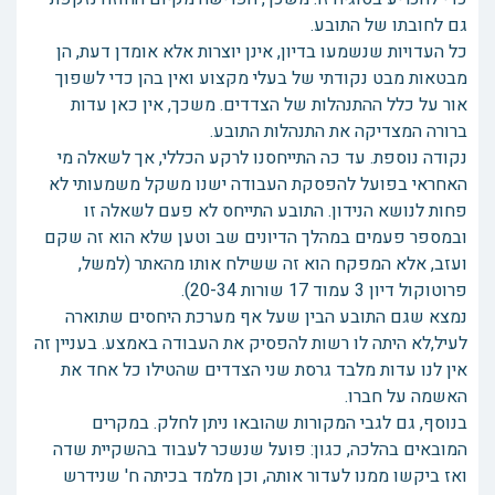
גם לחובתו של התובע.
כל העדויות שנשמעו בדיון, אינן יוצרות אלא אומדן דעת, הן
מבטאות מבט נקודתי של בעלי מקצוע ואין בהן כדי לשפוך
אור על כלל ההתנהלות של הצדדים. משכך, אין כאן עדות
ברורה המצדיקה את התנהלות התובע.
נקודה נוספת. עד כה התייחסנו לרקע הכללי, אך לשאלה מי
האחראי בפועל להפסקת העבודה ישנו משקל משמעותי לא
פחות לנושא הנידון. התובע התייחס לא פעם לשאלה זו
ובמספר פעמים במהלך הדיונים שב וטען שלא הוא זה שקם
ועזב, אלא המפקח הוא זה ששילח אותו מהאתר (למשל,
פרוטוקול דיון 3 עמוד 17 שורות 20-34).
נמצא שגם התובע הבין שעל אף מערכת היחסים שתוארה
לעיל,לא היתה לו רשות להפסיק את העבודה באמצע. בעניין זה
אין לנו עדות מלבד גרסת שני הצדדים שהטילו כל אחד את
האשמה על חברו.
בנוסף, גם לגבי המקורות שהובאו ניתן לחלק. במקרים
המובאים בהלכה, כגון: פועל שנשכר לעבוד בהשקיית שדה
ואז ביקשו ממנו לעדור אותה, וכן מלמד בכיתה ח' שנידרש