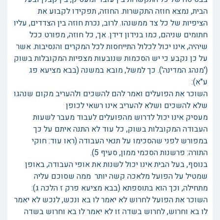
הבית, נמצא חוזה התקשרות. החוזה, תפקידו לקבוע את
הציפיות של כל צד ממשנהו. לרוב, נכרת חוזה בין הצדדים, עליו
חתומים שניהם, כמו בנידון דידן. אך, כל חוזה, מפורט ככל
שיהיה, אינו יכול לכלול התייחסות לכל המקרים והנסיבות. אשר
על כן נקבע כי יש הסכמות שנובעות מצפיות המקובלות בשוק
('מנהג המדינה'). כך למשל, מובא במשנה (בבא מציעא פג
ע"א):
השוכר את הפועלים ואמר להם להשכים ולהעריב מקום שנהגו
שלא להשכים ושלא להעריב אינו רשאי לכופן
מעסיק אינו יכול לדרוש מהפועלים לעבוד מעבר לשעות
העבודה המקובלות בשוק, כל עוד לא התנה איתם על כך
במפורש לפני שהסכימו על תנאי העבודה (ראו עוד: חוקי
התורה: פרשנות הסכמי ממון, סעיף 5).
בנוסף, בעל הבית אינו יכול לשנות את אופי העבודה, באופן
שמטיל על הפועל מלאכה קשה יותר ממה שסוכם עליה
מתחילה, וכך הוא בתוספתא (בבא מציעא פרק ז הלכה ג):
השוכר את הפועל לחרוש לא יאמר לו בא ונכש, לנכש לא יאמר
לו בא וחרוש, לחרוש בשדה זו לא יאמר לו בא וחרוש בשדה