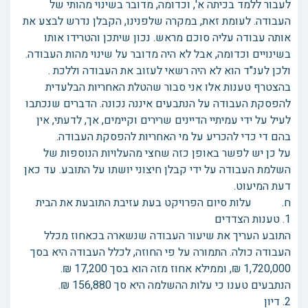
לעבור ללמד בכיתה א', וכדומה, מדובר בשינוי מהותי של
העבודה. לעומת זאת, במקרה שלפנינו, הקבלן נדרש לבצע את
אותה עבודה עליה סוכם מראש. נכון שיתכן והטרידו אותו
בשינויים וכדומה, אבל לא היה מדובר על שינוי מהות העבודה.
ולכן לענ"ד הוא לא היה רשאי לעזוב את העבודה וללכת .
בהצטרף טענות אלו אני סבור שהטלת האחריות הבלעדית
להפסקת העבודה על הנתבעים איננה נכונה. הדברים שנכתבו
לעיל על ידי עמיתיי הדיינים שרירים וקיימים, אך, לדעתי, אין
בהם די כדי להכריע על מי האחריות להפסקת העבודה.
על כן יש לפשר באופן כזה שחצי מהעלויות הנוספות של
השלמת העבודה על ידי קבלן חיצוני יושתו על התובע. עד כאן
דעת המיעוט.
ח. עלות סיום הפרויקט בעת עזיבת התובעת את הבית
1. טענות הצדדים
התובע העריך את שיעור העבודה שנשארה בכאחוז מכלל
העבודה כולה. התמורה על פי החוזה, לכלל העבודה היא בסך
1,720,000 ₪, וממילא אחוז מזה הוא בסך 17,200 ₪.
הנתבעים טענו כי עלות ההשלמה היא סך 156,880 ₪.
2. דיון