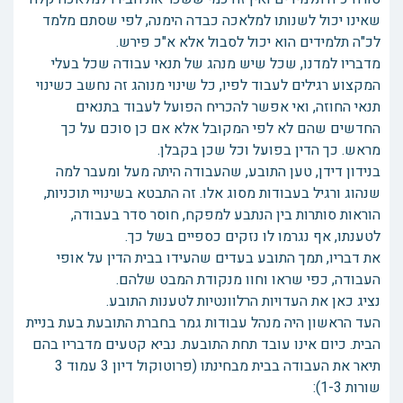
שאינו יכול לשנותו למלאכה כבדה הימנה, לפי שסתם מלמד
לכ"ה תלמידים הוא יכול לסבול אלא א"כ פירש.
מדבריו למדנו, שכל שיש מנהג של תנאי עבודה שכל בעלי
המקצוע רגילים לעבוד לפיו, כל שינוי מנוהג זה נחשב כשינוי
תנאי החוזה, ואי אפשר להכריח הפועל לעבוד בתנאים
החדשים שהם לא לפי המקובל אלא אם כן סוכם על כך
מראש. כך הדין בפועל וכל שכן בקבלן.
בנידון דידן, טען התובע, שהעבודה היתה מעל ומעבר למה
שנהוג ורגיל בעבודות מסוג אלו. זה התבטא בשינויי תוכניות,
הוראות סותרות בין הנתבע למפקח, חוסר סדר בעבודה,
לטענתו, אף נגרמו לו נזקים כספיים בשל כך.
את דבריו, תמך התובע בעדים שהעידו בבית הדין על אופי
העבודה, כפי שראו וחוו מנקודת המבט שלהם.
נציג כאן את העדויות הרלוונטיות לטענות התובע.
העד הראשון היה מנהל עבודות גמר בחברת התובעת בעת בניית
הבית. כיום אינו עובד תחת התובעת. נביא קטעים מדבריו בהם
תיאר את העבודה בבית מבחינתו (פרוטוקול דיון 3 עמוד 3
שורות 1-3):