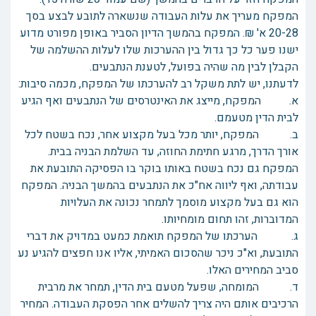
המפקח מעריך את עלות העבודה שנשארה לתובע לבצע בסך
20-28 א' ₪. המפקח בהמשך הדיון הסביר באופן מפורט מדוע
ישנו פער כל כך גדול בין ההערכות שלו לעלות ההשלמה של
הקבלן לבין מה שהיה בפועל, לטענת הנתבעים.
לדעתנו, יש לתת משקל רב להערכתו של המפקח, מכמה סיבות:
א. המפקח, מייצג את האינטרסים של הנתבעים ואף הגיע
לבית הדין מטעמם.
ב. המפקח, יותר מכל בעל מקצוע אחר, נכח בשטח לכל
אורך הדרך, מרגע חתימת החוזה, עד השלמת הבניה בבית.
המפקח גם נכח בשטח באותו בוקר בו הפסיקה התובעת את
עבודתה, ואף ליווה אח"כ את הנתבעים בהמשך הבניה. המפקח
הוא גם בעל מקצוע מוסמך לתמחר נכונה את העלויות
המדוברות, זהו תחום מומחיותו.
ג. הערכתו של המפקח תואמת כמעט במדויק את דברי
התובעת, וא"כ ניכר שהסכום האמיתי, אליו אנו חפצים להגיע נע
סביב המחירים האלו.
ד. המומחה, שפעל מטעם בית הדין, תמחר את מרבית
הרכיבים אותם היה צריך להשלים אחר הפסקת העבודה. המחיר