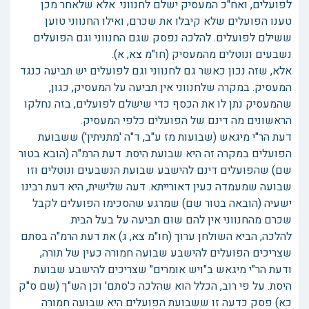
לפועלים, ואח"כ המעסיק ישלם לחנווני. אלא שלאחר מכן
טענו הפועלים שלא קיבלו את שכרם, ואילו החנווני טוען
ששילם לפועלים. להלכה נפסק שגם החנווני וגם הפועלים
נשבעים ונוטלים מהמעסיק (חו"מ צא, א).
אלא, שזה נכון כאשר גם לחנווני וגם לפועלים יש תביעה כנגד
המעסיק. במקרה שלחנווני אין תביעה על המעסיק, כגון,
שהמעסיק נתן לו את הכסף כדי שישלם לפועלים, בזה נחלקו
הראשונים מה דינם של הפועלים כלפי המעסיק.
דעת הר"י מיגאש (שבועות מז ע"ב, ד"ה 'מתניתין') ששבועת
הפועלים במקרה זה היא שבועת היסת. דעת הרמ"ה (הובא בטור
שם) שהפועלים דינם להישבע שבועת הנשבעים ונוטלים וזו
שבועה שמעמדה כעין דאורייתא. דעה שלישית, היא דעת רבינו
ישעיה (הובאה בטור שם) שמרגע שהסכימו הפועלים לקבל
שכרם מהחנווני אין להם שום תביעה על בעל הבית.
להלכה, הביא השולחן ערוך (חו"מ צא, ג) את דעת הרמ"ה בסתם
שצריכים הפועלים להישבע שבועה חמורה כעין של תורה,
ודעת הר"י מיגאש ב"ויש אומרים" שצריכים להישבע שבועת
היסת. על פי רוב, הכלל הוא שהלכה כ'סתם' וכן הש"ך (שם ס"ק
כא) פסק כדעה זו ששבועת הפועלים היא שבועה חמורה