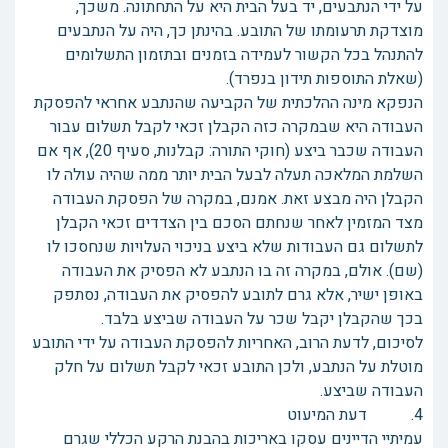
על ידי הנתבעים, יד בעל הבית היא על התחתונה. משכך,
מוצדקת תרעומתו של התובע. בהינתן כך, היה על הנתבעים
להתנהל בכל הקשור לעמידה בזמנים ובתזמון התשלומים
(שאלת התוספות תידון בנפרד).
הנפקא מינה ההלכתית של הקביעה שהנתבע אחראי להפסקת
העבודה היא שבמקרה כזה הקבלן זכאי לקבל תשלום עבור
העבודה שכבר ביצע (חוקי התורה: קבלנות, סעיף 20), אף אם
השלמת המלאכה תעלה לבעל הבית יותר ממה שהיה עולה לו
הקבלן היה מבצע זאת. אמנם, במקרה של הפסקת העבודה
מצד המזמין לאחר שנחתם הסכם בין הצדדים זכאי הקבלן
לתשלום גם העבודות שלא ביצע בניכוי העלויות שנחסכו לו
(שם). אולם, במקרה זה בו הנתבע לא הפסיק את העבודה
באופן ישיר, אלא גרם לתובע להפסיק את העבודה, נסתפק
בכך שהקבלן יקבל שכר על העבודה שביצע בלבד.
לסיכום, לדעת הרוב, האחריות להפסקת העבודה על ידי התובע
מוטלת על הנתבע, ולכן התובע זכאי לקבל תשלום על חלק
העבודה שביצע.
4. דעת המיעוט
עמיתיי הדיינים עסקו באריכות בהבנת הרקע הכללי שגרם