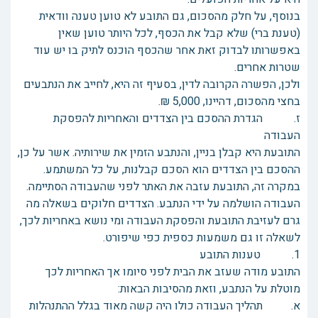
בנוסף, על חלק מהסכום, גם התובע לא טוען טענה וודאית
(טענת ברי) שלא קבל את הכסף, לכל היותר טוען שאין
באפשרותו לבדוק זאת אחר שהכסף הוכנס לתיק בו יש עוד
שטרות אחרים.
ולכן, הפשרה הקרובה לדין, בסעיף זה היא, לחייב את הנתבעים
בחצי מהסכום, דהיינו, 5,000 ₪.
ז. הגדרת ההסכם בין הצדדים והאחריות להפסקת
העבודה
התובעת היא קבלן בניין, והנתבע הזמין את שירותיה. אשר על כן,
ההסכם בין הצדדים הוא הסכם קבלנות, על כל המשתמע.
במקרה זה, התובעת עזבה את האתר לפני שהעבודה הסתיימה.
העבודה הושלמה על ידי הנתבע. הצדדים חלוקים בשאלה מה
גרם לעזיבת התובעת והפסקת העבודה ומי נושא באחריות לכך,
לשאלה זו גם משמעות כספית כפי שיפורט.
1. טענות התובע
התובע מודה שעזב את הבית לפני סיומו אך האחריות לכך
מוטלת על הנתבע, וזאת מהסיבות הבאות:
א. תהליך העבודה כולו היה קשה מאוד בגלל ההתנהלות