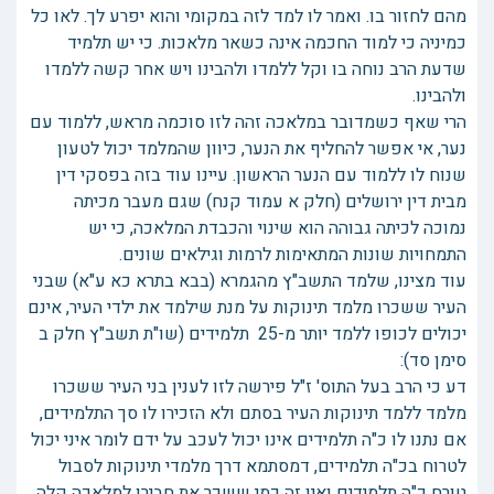
מהם לחזור בו. ואמר לו למד לזה במקומי והוא יפרע לך. לאו כל
כמיניה כי למוד החכמה אינה כשאר מלאכות. כי יש תלמיד
שדעת הרב נוחה בו וקל ללמדו ולהבינו ויש אחר קשה ללמדו
ולהבינו.
הרי שאף כשמדובר במלאכה זהה לזו סוכמה מראש, ללמוד עם
נער, אי אפשר להחליף את הנער, כיוון שהמלמד יכול לטעון
שנוח לו ללמוד עם הנער הראשון. עיינו עוד בזה בפסקי דין
מבית דין ירושלים (חלק א עמוד קנח) שגם מעבר מכיתה
נמוכה לכיתה גבוהה הוא שינוי והכבדת המלאכה, כי יש
התמחויות שונות המתאימות לרמות וגילאים שונים.
עוד מצינו, שלמד התשב"ץ מהגמרא (בבא בתרא כא ע"א) שבני
העיר ששכרו מלמד תינוקות על מנת שילמד את ילדי העיר, אינם
יכולים לכופו ללמד יותר מ-25 תלמידים (שו"ת תשב"ץ חלק ב
סימן סד):
דע כי הרב בעל התוס' ז"ל פירשה לזו לענין בני העיר ששכרו
מלמד ללמד תינוקות העיר בסתם ולא הזכירו לו סך התלמידים,
אם נתנו לו כ"ה תלמידים אינו יכול לעכב על ידם לומר איני יכול
לטרוח בכ"ה תלמידים, דמסתמא דרך מלמדי תינוקות לסבול
טורח כ"ה תלמידים ואין זה כמי ששכר את חבירו למלאכה קלה