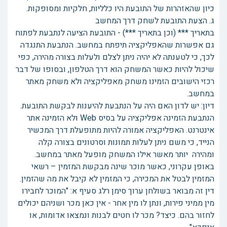
כיון שהאזהרות של התובעת היו כלליות, חלקיות ומסופקות.
ג. הצעת התובעת לשחק דרך המחשב
בתאריך *** (וכן בתאריך ***) - התובעת הציעה לנתבעת לפתוח
גם אפשרות שהאפליקציה תיפתח במחשב. הנתבעת התנגדה
לכך, כי לטענתה לא יהיה ניתן לצלם ולעלות בצורה מהירה, כפי
שיכול להיות כאשר המשחק הוא דרך הטלפון, ובסופו של דבר
רכזי הישובים הזמינו משחק מאפליקציה ולא משחק מאתר
במחשב.
דיון: יש לדון האם היה על הנתבעת להיענות לבקשת התובעת.
הנתבעת הזמינה אפליקציה על בסיס Web ולא הזמינה אתר
אינטרנט. האפליקציה אמורה להיות מתופעלת דרך המכשיר
הנייד, כי משם ניתן לעלות תמונות וסרטונים בצורה קלה
ומהירה יותר מאשר אילו המשחק מופעל מאתר במחשב.
באופן עקרוני, כאשר מוכר שינה מבקשת המזמין – רשאי
המזמין לבטל את המכירה, כי המזמין לא קיבל את מה שהזמין.
דין זה מבואר בשולחן ערוך סימן רלג סעיף א: "המוכר לחבירו
מין ממיני פירות, ונתן לו מין אחר - אין כאן מכר ושניהם יכולים
לחזור בהם. כיצד? מכר לו חטים לבנות ונמצאו אדומות, או