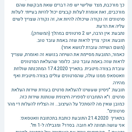
כך מורכבת, מצד שלישי יש פה דברים שאת מבקשת שהם
מורכבים, זאת אומרת לעלות קבצים יכול להיות בעייתי. לעלות
סרטונים זה נקודה שיכולה להיות אה, זה נקודה שצריך לשים
עליה את הדעת.
נתבעת: אין הרבה, יש 2 סרטונים במהלך (המשחק).
תובעת: אוקי. צריך לראות שזה באמת עובד טוב.
(משם השיחה עוברת לנושא אחר).
כאמור, התובעת מסיימת את השיחה בנושא זה ואומרת, שצריך
לראות שזה באמת עובד טוב. כלומר שהעלאת הסרטונים
עובדת בצורה מיטבית. בתאריך 17.4.2020 המתכנתת שולחת
וואטסאפ ממנו עולה, שהסרטונים עולים בצורה מיטבית ואף
מהירה.
תובעת: "ניסיון שעשינו להעלאת סרטים בעזרת שירות העלאת
סרטים. ז"א התחברנו לספריה חיצונית שנותנת שירות כזה.
כמובן שאין מה להסתכל על העיצוב... זה הצליח להעלות די מהר
סרטונים".
בתאריך 21.4.2020 התובעת כותבת בתכתובת וואטסאפ:
אני עושה תמונה לא חובה. בסדר? ומגבילה ל-1 m".