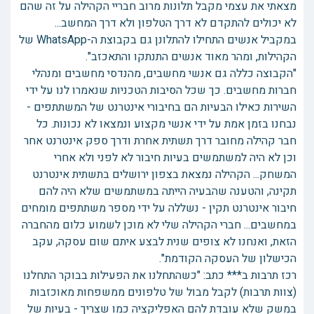
‏‏מצאתי את עצמי מקבל תלונות מרוב חבריי הקהילה על זה שהם
לא יכולים להתקדם לא דרך הטלפון ולא דרך המחשב...
‏במקביל אנשים התחילו להתלונן גם בקבוצת ה-WhatsApp של
הקהילות, ומהר מאוד אנשים התנתקו והתאכזב".
‏"הקבוצה כללה גם‏ אנשי מחשבים, מהנדסי מחשבים ומנהלי
חברות מחשבים. ‏כך שכל הסיבות הטכניות שנאמרו לנו על ידי
השירות כאילו הבעיות הם בחיבורי אינטרנט של המשתתפים -
נבחנו ‏בזמן אמת על ידי אנשי מקצוע ונמצאו לא נכונות. כל
חבר קהילה מחובר דרך תשתית אחרת ודרך ספק אינטרנט אחר
וכן לא היה למשתמשים בעיות חיבור לא לפני ולא אחרי
המשחק... ‏הקהילה נמצאת בצפון ירושלים ‏בתשתית אינטרנט
תקינה, והטענה שהבעיה הייתה במשתמשים שלא היה להם
חיבור אינטרנט תקין - נשללה ‏על ידי מספר משתתפים מומחים
במחשבים... חברי הקהילה שלי לא מוכן לשמוע כלום מהחברה
הזאת, ואנחנו לא צופים שנית לבצע איתם שום עסקה, עקב
הכישלון של העסקה הקודמת".
רכז תרבות ב*** כתב: "כשהתחלנו את הפעילות בבוקר התחלנו
(צוות תרבות) לקבל מבול של טלפונים ממשפחות מאוכזבות
במשק שלא עובדת להם האפליקציה כמו שצריך - בעיות של