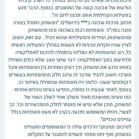
סיבות טכניות שאינני מבינה בהם. במהלך כל הערב קיבלתי
הודעות של אכזבה קשה של התושבים. בנוסף, הדבר פגע
בפעילות הקהילתית אותה תכננו ליום זה".
מכתב מרכזת שכונה ב*** בירושלים: "המשחק התנהל בצורה
טובה בסה"כ- משפחות רבות בשכונה נהנו מהמשחק
ומהמשימות, החידות והפעילויות שהוא הכיל... עם זאת, חשוב
לציין שהיו תקלות טכניות לא מעטות במהלך הפעילות. ראשית
כל, רוב המשפחות לא הצליחו בהתחלה להיכנס לאפליקציה
ולהירשם בתוך האפליקציה- דבר שיצר מצב שלא כולם התחילו
באותו הרגע את המשחק וכך רעיון התחרות בין המשפחות איבד
מערכו. חשוב להגיד שדבר זה עיכב חלק מהמשפחות בעשרים
דקות/חצי שעה- כלומר היו משפחות שהתחילו באיחור רב.
בנוסף, לאחר שבעיה זו נפתרה, הופיעו בעיות טכניות אחרות-
כמו טעינה ממושכת מאוד משלב אחד לשלב השני של
המשחק, תוכן שלא נגיש או מוסתר לחלק מהמכשירים וכו'. כך
לצערי, חווית המשתמש נפגעה בקרב לא מעט משפחות בגלל
עניינים טכניים".
לסיכום: ממכתבי הרכזים עולה כי המשתתפים התעניינו
במשחק ואף ניסו מספר פעמים להתגבר על התקלות.