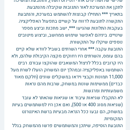
שלישי שלושה ימים אחרי הפילוט השני), והתובעת המשיכה
לתקן את המערכת לאור התגובות שקיבלה מהנתבעת.
בתאריך *** התחילו קבוצות להשתמש במערכת, והנתבעת
התקשרה לתובעת לדווח על קשיים בתפעול האפליקציה.
בעקבות התלונות שהגיעו ***, ישב מתכנת וביצע מספר
שינויים. ביניהם לאפשר שימוש ממחשב, וביצוע מיטובים
נוספים שיקלו על התקשורת.
התובעת עקבה *** אחרי השרתים בשביל לוודא שלא קיים
בהם עומס, והשרתים היו רחוקים מקצה הקיבולת שלהם, ולא
היו קרובים בכלל לניצול המשאבים שהוקצו עבורם. רבים
השתמשו באפליקציה ובמהלך יום המשחק הועלו לשרת מעל
11,000 תמונות וקבצי וידאו במשקלים שונים (חלקם מאוד
כבדים) ממשימות שונות במשחק, שרבות מהם נראות
משמעותיות ומרגשות.
לא התקבלו שגיאות עיבוד או שגיאות שהאתר לא עובד
(שגיאות מסוג 400 או 500), ואם אכן היו למשתמשים בעיות
במשחק, הם נבעו ככל הנראה מבעיות ברשת האינטרנט
המקומיות.
התובעת הוסיפה, שיתכן והמשתמשים פרשו מהמשחק בגלל