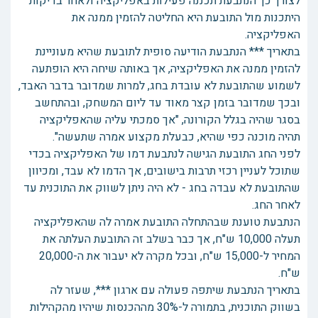
לצורך כך הנתבעת תכננה פעילות באפליקציה ולאחר בדיקות
היתכנות מול התובעת היא החליטה להזמין ממנה את
האפליקציה.
בתאריך *** הנתבעת הודיעה סופית לתובעת שהיא מעוניינת
להזמין ממנה את האפליקציה, אך באותה שיחה היא הופתעה
לשמוע שהתובעת לא עובדת בחג, למרות שמדובר בדבר האבד,
ובכך שמדובר בזמן קצר מאוד עד ליום המשחק, ובהתחשב
בסגר שהיה בגלל הקורונה, "אך סמכתי עליה שהאפליקציה
תהיה מוכנה כפי שהיא, כבעלת מקצוע אמרה שתעשה".
לפני החג התובעת הגישה לנתבעת דמו של האפליקציה בכדי
שתוכל לעניין רכזי תרבות בישובים, אך הדמו לא עבד, ומכיוון
שהתובעת לא עבדה בחג - לא היה ניתן לשווק את התוכנית עד
לאחר החג.
הנתבעת טוענת שבהתחלה התובעת אמרה לה שהאפליקציה
תעלה 10,000 ש"ח, אך כבר בשלב זה התובעת העלתה את
המחיר ל-15,000 ש"ח, ובכל מקרה לא יעבור את ה-20,000
ש"ח.
בתאריך הנתבעת שיתפה פעולה עם ארגון ***, שעזר לה
בשווק התוכנית, בתמורה ל-30% מההכנסות שיהיו מהקהילות