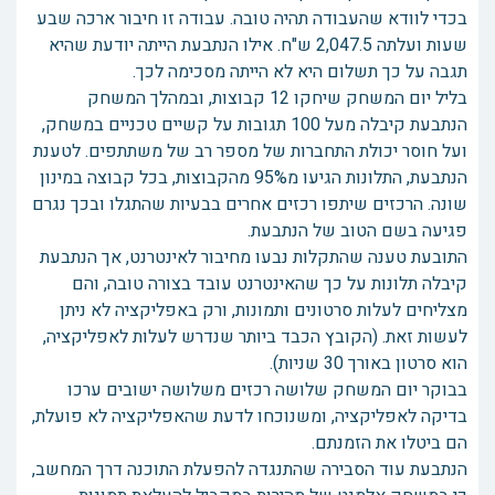
בכדי לוודא שהעבודה תהיה טובה. עבודה זו חיבור ארכה שבע
שעות ועלתה 2,047.5 ש"ח. אילו הנתבעת הייתה יודעת שהיא
תגבה על כך תשלום היא לא הייתה מסכימה לכך.
בליל יום המשחק שיחקו 12 קבוצות, ובמהלך המשחק
הנתבעת קיבלה מעל 100 תגובות על קשיים טכניים במשחק,
ועל חוסר יכולת התחברות של מספר רב של משתתפים. לטענת
הנתבעת, התלונות הגיעו מ95% מהקבוצות, בכל קבוצה במינון
שונה. הרכזים שיתפו רכזים אחרים בבעיות שהתגלו ובכך נגרם
פגיעה בשם הטוב של הנתבעת.
התובעת טענה שהתקלות נבעו מחיבור לאינטרנט, אך הנתבעת
קיבלה תלונות על כך שהאינטרנט עובד בצורה טובה, והם
מצליחים לעלות סרטונים ותמונות, ורק באפליקציה לא ניתן
לעשות זאת. (הקובץ הכבד ביותר שנדרש לעלות לאפליקציה,
הוא סרטון באורך 30 שניות).
בבוקר יום המשחק שלושה רכזים משלושה ישובים ערכו
בדיקה לאפליקציה, ומשנוכחו לדעת שהאפליקציה לא פועלת,
הם ביטלו את הזמנתם.
הנתבעת עוד הסבירה שהתנגדה להפעלת התוכנה דרך המחשב,