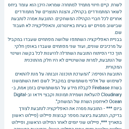
לשרת. קיים חיווי מתמיד למתחרה שמראה היכן הוא עומד ביחס
לשאר המתמודדים בקהילה, והצגת התוצרים של מתמודדים
אחרים לכל חברי הקהילה המשחקים. התובעת אמרה לנתבעת
שבישוב מסוים יש בעיות באינטרנט, והאפליקציה לא תעבוד
שם.
בבניית האפליקציה השתתפו שלושה מפתחים שעבדו במקביל
על מרכיבים שונים, ועוד שני מפתחים שעבדו באופן חלקי.
תוך כדי הפיתוח התובעת השתדלה להיענות לכל בקשה ושינוי
של הנתבעת, למרות שהשינויים לא היו חלק מהתוכנית
המקורית.
התובעת הוסיפה: "המערכת תוכננה ונבנתה על מנת להתאים
לשימוש של אלפי משתמשים במקביל. לשם זאת השתמשנו
בשרת Firebase לקבלת מידע על המשתמשים בזמן אמת, ב-
Cloudinary להעלאת ושמירת תמונות וקבצי וידאו וב-Digital
Ocean לאיחסון השרת של המשחק".
ביום *** - התובעת מסרה את האפליקציה לנתבעת לצורך
בדיקה, הנתבעת ביצעה מספר קבוצות פיילוט (פיילוט ראשון
בתאריך ***, פיילוט שני יומים לאחר הפילוט הראשון, ופיילוט