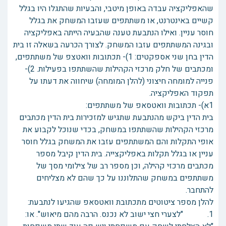
שהאפליקציה עבדה באופן מיטבי, והבעיות שהתגלו היו בגלל
קשיים באינטרנט, או משתתפים שעזבו המשחק את בגלל
חוסר עניין. ואילו הנתבעת טענה שהבעיה הייתה באפליקציה
ובגינה המשתתפים עזבו המשחק. לצורך הכרעה בשאלה זו בית
הדין בחן שני אספקטים: 1)- תכתובות וואטצפ של משתתפים,
ומכתבים של חלק מרכזי הקהילות שהשתתפו בפעילות. 2)-
פנייה למומחה חיצוני (להלן המומחה) שיחווה את דעתו על
תפקוד האפליקציה.
1א)- תכתובות וואטסאפ של משתתפים:
בית הדין ביקש מהנתבעת שתגיש למזכירות בית הדין מכתבים
מרכזי הקהילות שהשתתפו במשחק, בכדי שנוכל לקבוע את
אופי התקלות והם המשתתפים עזבו את המשחק בגלל חוסר
עניין או בגלל תקלות באפליקצייה. בית הדין קיבל מספר
מכתבים מרכזי קהילה, וכן מספר רב של צילומי מסך של
משתתפים במשחק שהתלוננו על כך שהם לא מצליחים
להתחבר.
להלן מספר ציטוטים מתכתובת וואטסאפ שהגיעו לנתבעת:
1. "לצערי חצי ישוב לא נכנס. הרבה מהם מיאוש". או: