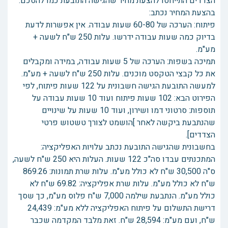
הצדדים התייחסו להצעת מחיר שהגישה התובעת כמו להסכם.
בהצעת המחיר נכתב:
פיתוח: הערכה של 60-80 שעות עבודה. אין אפשרות לדעת
בדיוק כמה שעות עבודה ידרשו. עלות 250 ש"ח לשעה +
מע"מ.
תמיכה בשפות: הערכה של 5 שעות עבודה, במידה ומקבלים
את כל קבצי הטקסט מוכנים. עלות 250 ש"ח לשעה + מע"מ.
למעשה התובעת הגישה חשבונית על 122 שעות פיתוח, לפי
הפירוט הבא: 102 שעות פיתוח ועוד 10 שעות עבודה על
תוספות: סרטוני דמו ושירון, ועוד 10 שעות על שינויים
שהנתבעת ביקשה לאחר ]הושמט לצורך טשטוש פרטי
הצדדים].
בחשבונית שהגישה התובעת נכתב עלויות האפליקציה:
המתכנתים עבדו סה"כ 122 שעות. העלות היא 250 ש"ח לשעה,
ס"ה 30,500 ש"ח לא כולל מע"מ. עלות שרת תמונות: 869.26
ש"ח לא כולל מע"מ. עלות שרת אפליקציה: 69.82 ש"ח לא
כולל מע"מ. הנתבעת שילמה 7,000 ש"ח פלוס מע"מ, כך שסך
דרישת התשלום על פיתוח האפליקציה ללא מע"מ: 24,439
ש"ח, ועם מע"מ: 28,594 ש"ח. זאת מלבד המקדמה שכבר