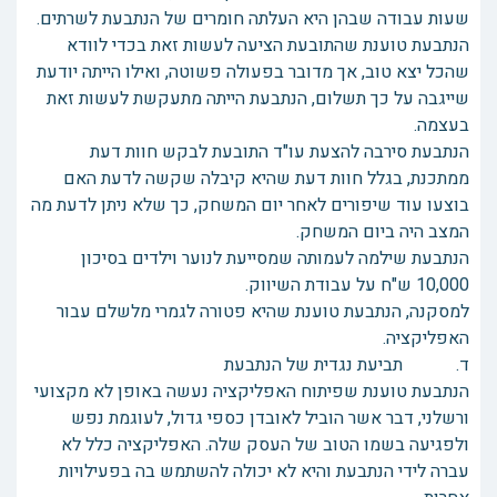
שעות עבודה שבהן היא העלתה חומרים של הנתבעת לשרתים.
הנתבעת טוענת שהתובעת הציעה לעשות זאת בכדי לוודא
שהכל יצא טוב, אך מדובר בפעולה פשוטה, ואילו הייתה יודעת
שייגבה על כך תשלום, הנתבעת הייתה מתעקשת לעשות זאת
בעצמה.
הנתבעת סירבה להצעת עו"ד התובעת לבקש חוות דעת
ממתכנת, בגלל חוות דעת שהיא קיבלה שקשה לדעת האם
בוצעו עוד שיפורים לאחר יום המשחק, כך שלא ניתן לדעת מה
המצב היה ביום המשחק.
הנתבעת שילמה לעמותה שמסייעת לנוער וילדים בסיכון
10,000 ש"ח על עבודת השיווק.
למסקנה, הנתבעת טוענת שהיא פטורה לגמרי מלשלם עבור
האפליקציה.
ד. תביעת נגדית של הנתבעת
הנתבעת טוענת שפיתוח האפליקציה נעשה באופן לא מקצועי
ורשלני, דבר אשר הוביל לאובדן כספי גדול, לעוגמת נפש
ולפגיעה בשמו הטוב של העסק שלה. האפליקציה כלל לא
עברה לידי הנתבעת והיא לא יכולה להשתמש בה בפעילויות