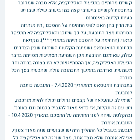
קשיים מהותיים בתפעול האפליקציה, אלא סברה שמדובר
בהתכנות לקשיים ביישובי קצה כמו בישוב שילה שבו יש
בעיות קליטה באינטרנט.
בית הדין בחן האם לפני החתימה על ההסכם , היו אזהרות
מסוימות מצד התובעת, על כך שיתכן והאפליקציה לא תתפקד
כראוי. (החתימה על ההסכם הייתה בתאריך ***). מקריאת
תכתובת הוואטסאפ ושמיעת הקלטות השיחות שבין הצדדים
עולה, שאומנם התובעת אכן השמיעה הסתייגות מסוימת בדבר
הפעלת האפליקציה, אך ההסתייגויות לא היו בצורה ברורה וחד
משמעית, ואדרבה בהמשך התכתובת עולה, שהבעיה בסך הכל
סודרה.
בתכתובת וואטסאפ מהתאריך 7.4.2020 - התובעת כותבת
לנתבעת:
"שימי לב שהעלאה של קבצים גדולים יכולה להיות מורכבת,
ויש עם זה תקלות, אז כדאי מאוד להגביל בכמות וגם באורך".
ובהקלטת שיחה לפני החתימה על ההסכם בתאריך 10.4.2020 -
התובעת אומרת:
תובעת: בשביל כל התהליך הזה יש שבועיים שזה מאוד צפוף,
אני לא אומרת שלא מצד אחד, מצד שני זה לא אפליקציה כל