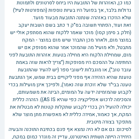
כמו כן, האזהרות של התובעת היו ביחס לסרטונים ולתמונות
גדולות בלבד, אך בפועל היו בעיות נוספות (המפורטות לעיל)
שלא הוזכרו באזהרה שנתנה התובעת מבעוד מועד.
זאת ועוד, הפתחי תשובה בס"ק ד כתב בשם השבות יעקב
(חלק ב סימן קסו): מוכר שאמר ללקוח שהוא מסתפק אולי יש
במוצר מום, ולאחר מכן התברר שיש מום במוצר - המקח
מתבטל, ולא מועיל מה שהמוכר אמר שהוא מסופק אם יש
מום, שמחילת הלקוח היא מחילה בטעות. אזהרות התובעת לפני
החתימה על ההסכם היו מסופקות ("צריך לראות שזה באמת
עובד טוב"), או מוגבלות לישובי ספר (יש להעיר שהתובעת
טוענת שהיא הזהירה אף מפני ליקויים בבית שמש, אך הנתבעת
טענה בבי"ד שלא זוכרת שזה נאמר), ולפיכך אינן מועילות בכדי
לקבוע שהמזמינה ידעה על המומים, הבינה את משמעותם,
והסכימה לרכוש אפליקציה כפי שהיא AS IS)). הזהרה כללית
יכולה להועיל רק בכדי לקבוע שתקלות קטנות לא מבטלות את
המקח, אך כאמור, אמירה כללית לא מאפשרת מתן מוצר שלא
מתפקד בצורה מיטבית.
לסיכום: גם אם לא היה נמצא אף פגם בכתיבת התוכנה והבעיה
היחידה הייתה תשתית האינטרנט, עדיין זה מוגדר כמום במקח,