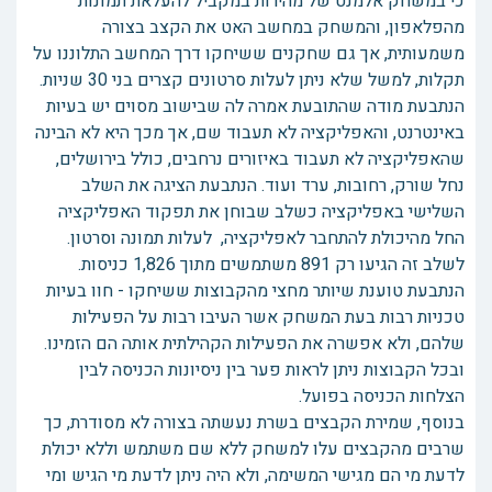
כי במשחק אלמנט של מהירות במקביל להעלאת תמונות
מהפלאפון, והמשחק במחשב האט את הקצב בצורה
משמעותית, אך גם שחקנים ששיחקו דרך המחשב התלוננו על
תקלות, למשל שלא ניתן לעלות סרטונים קצרים בני 30 שניות.
הנתבעת מודה שהתובעת אמרה לה שבישוב מסוים יש בעיות
באינטרנט, והאפליקציה לא תעבוד שם, אך מכך היא לא הבינה
שהאפליקציה לא תעבוד באיזורים נרחבים, כולל בירושלים,
נחל שורק, רחובות, ערד ועוד. הנתבעת הציגה את השלב
השלישי באפליקציה כשלב שבוחן את תפקוד האפליקציה
החל מהיכולת להתחבר לאפליקציה, לעלות תמונה וסרטון.
לשלב זה הגיעו רק 891 משתמשים מתוך 1,826 כניסות.
הנתבעת טוענת שיותר מחצי מהקבוצות ששיחקו - חוו בעיות
טכניות רבות בעת המשחק אשר העיבו רבות על הפעילות
שלהם, ולא אפשרה את הפעילות הקהילתית אותה הם הזמינו.
ובכל הקבוצות ניתן לראות פער בין ניסיונות הכניסה לבין
הצלחות הכניסה בפועל.
בנוסף, שמירת הקבצים בשרת נעשתה בצורה לא מסודרת, כך
שרבים מהקבצים עלו למשחק ללא שם משתמש וללא יכולת
לדעת מי הם מגישי המשימה, ולא היה ניתן לדעת מי הגיש ומי