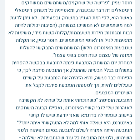
חוסר עניין. "פרישה של שחקנים/משתמשים ממשחקים
דיגיטאלים זה דבר שבשגרה, ומאפיינית כל משחק דיגיטאלי
באשר הוא, לפי רמת העניין במשחק ובפעילות... לא ניתן לדעת
למה משתמשים לא המשיכו במשחק. (הסיבות יכולות להיות
רבות ומגוונות: חידות משעממות/קלות/קשות מידי, משימות לא
מתאימות לגיל או לאופי המשתמשים, חוסר עניין, או תקלות
שנובעות מאינטרנט חלש) המשתמשים התבקשו להעלות
תמונה של עצמם שזה חסם בפני עצמו".
למחרת יום המשחק הנתבעת פנתה לתובעת בבקשה להפחית
בתשלום בגלל הבעיות שהתגלו, אך התובעת סירבה לכך, כי
הפיתוח כבר נעשה, והיא הזהירה את הנתבעת על קשיים
שעלולים להיות, אך לטענתה הנתבעת סירבה לקבל את
השינויים המוצעים.
התובעת הוסיפה: "כשהוכחתי אותה על שהיא לא הקשיבה
לאזהרות שלי לגבי קשיי האינטרנט, ואפילו קבעה משחקים
ביישוב שנתתי לה כדוגמא שאני יודעת שיש לו קושי
באינטרנט, היא שאלה אותי למה לא התעקשתי איתה יותר?"
הנתבעת הייתה אמורה לשלם לתובעת בסיום הפיתוח ולפני
השימוש, ולטענת התובעת כל עוד שהנתבעת לא שילמה -