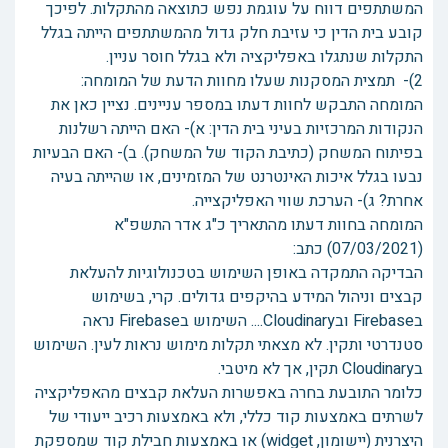
המשתתפים דווח על עוגמת נפש כתוצאה מהתקלות. לפיכך
קובע בית הדין כי עזיבת חלק גדול מהמשתתפים הייתה בגלל
התקלות שנתגלו באפליקציה ולא בגלל חוסר עניין.
2)- תמצית המסקנות שעלו מחוות הדעת של המומחה:
המומחה התבקש לחוות דעתו במספר עניינים. נציין כאן את
הנקודות המרכזיות בעיני בית הדין: א)- האם הייתה רשלנות
בפיתוח המשחק (כתיבת הקוד של המשחק). ב)- האם הבעיות
נבעו בגלל איכות האינטרנט של המזמינים, או שהייתה בעיה
אחרת? ג)- הערכת שווי האפליקצייה.
המומחה בחוות דעתו מהתאריך כ"ג אדר התשפ"א
(07/03/2021) כתב:
הבדיקה התמקדה באופן השימוש בטכנולוגיות להעלאת
קבצים וניהול המידע בהיקפים גדולים. קרי, בשימוש
בFirebase ובCloudinary.... השימוש בFirebase נראה
סטנדרטי ותקין. לא מצאתי תקלות מימוש נראות לעין. השימוש
בCloudinary תקין, אך לא מיטבי.
כלומר התובעת בחרה באפשרות העלאת קבצים מהאפליקציה
לשרתים באמצעות קוד כללי, ולא באמצעות רכיב ייעודי של
היצרנית (יישומון, widget) או באמצעות חבילת קוד שמספקת