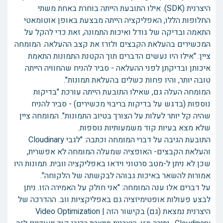
היצרנית (SDK). אילו התובעת הייתה בוחרת באחת משתי
החלופות הללו, האפליקציה הייתה מבצעת באופן אוטומאטי
התאמה ובדיקה של גודל ואיכות התמונה, זאת כדי להקל על
המכשירים בהעלאת הקבצים ולזרז את קצב ההעלאה. המומחה
ציין: "אילו היו נעשים הדברים תוך הקטנת התמונות התאמת
איכותן ובדיקתן לפני ההעלאה - סביר להניח שהחוויה הייתה
טובה יותר, והיו פחות כשלים בהעלאת תמונות".
המומחה העלה גם, שאילו התובעת הייתה עורכת "בדיקות
נוספות (בדגש על בדיקות בריבוי מכשירים) - סביר להניח
שהיה קל יותר לעלות על הצורך בטיוב התמונות". המומחה ציין
שלא מצא בעיות קוד משמעותיות נוספות.
התובעת הגיבה על דברי המומחה וכתבה: "לגבי Cloudinary
והעלאת הקבצים- האופציה שמעלה המומחה לא אפשרית,
שכן לא ניתן ל-מטב סרטוני וידאו באפליקציה וובית. תמונות היו
אמורות להשאר באיכות גבוהה לבקשתה של הלקוחה".
על דברים אלו ענה המומחה: "אני חולק על האמירה הזו. ניתן
לבצע פעולות אופטימיזציה גם באפליקציות ווב. ההדרכה של
היצרנית נמצאת (גם) בקישור הזה Video Optimization |