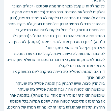
איפכא".
כלומר לקוח שקיבל מוצר אחר ממה שסוכם - יכולים המוכר
והלקוח לבטל את המכירה. הרב המגיד (הלכות מכירה פרק יז
הלכה א) העיר: גם במקרה בו הלקוח לא הפסיד כספים, (כגון
שהמוכר מכר לו במחיר הנכון של חיטים רעות, ולא ביקש מחיר
של חיטים טובות), בכ"ז יכול הלקוח לבטל את המכירה, כי
המוכר שינה מתנאי ההסכם. וכך גם כתב הסמ"ע (בסימן רלג
ס"ק א): "כיון דהוא מין אחר לגמרי - יאמר (הקונה): לא במין זה
אני חפץ, אף על פי שהוא ביוקר יותר".
לסיכום: הנתבעת לא הייתה חייבת לקבל את הצעת התובעת
לעבור למשחק מחשב, כי מדובר בהסכם חדש שלא ניתן לחייב
את אף אחד מהצדדים לקבלו.
ד. האם הזמנת האפליקציה הייתה בעיקרה ליום המשחק או
לטווח ארוך
בית הדין סבור, שיש להבחין בין הזמנת אפליקציה שעיקר
שימושה הוא לטווח ארוך, ובין הזמנת אפליקציה שעיקר
שימושה הוא לזמן מוגדר (יום אחד של משחק). בהזמנת אתר
או בהזמנת אפליקציה לטווח ארוך, ייתכנו תקלות בכל תקופת
ההרצה. תקלות שמתגלות בזמן זה לא מהוות הפרה של ההסכם,