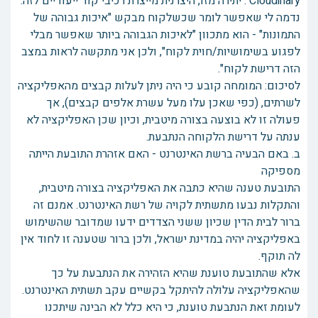
Cloudinary . יתירה מזו, היצרנית מייצרת רכיבי קוד ייעודיים לזה.
נדמה לי שאפשר לומר שכשלקוח מבקש "איכות גבוהה של
התמונות" - הוא מתכוון "לאיכות הגבוהה ביותר שאפשר מבלי
לפגוע בשימושיות/חוית לקוח", ולכן אני מתקשה לראות במצב
הזה דרישת לקוח".
לסיכום: המומחה קובע כי היה ניתן לעלות קבצים מהאפליקציה
לשרתים, (כפי שאכן עלו מעל עשרת אלפים קבצים), אך
פעולה זו לא בוצעה בצורה מיטבית, וכיון שכן האפליקציה לא
ענתה על דרישת הלקוחה הנתבעת.
ב. באם הבעיה ברשת האינטרנט - האם אזהרת התובעת הייתה
מספיקה
התובעת טענה שהיא כתבה את האפליקציה בצורה מיטבית,
והתקלות נבעו מתשתית לקויה של רשת האינטרנט. אמנם זה
ברור לבית הדין שכיון ששני הצדדים ידעו שמדובר שהשימוש
באפליקציה יהיה במדינת ישראל, ולכן ברור שטענה זו לחוד אין
לה תוקף.
אלא שהתובעת טוענת שהיא הזהירה את הנתבעת על כך
שהאפליקציה עלולה להיתקל בקשיים עקב תשתית האינטרנט.
לעומת זאת הנתבעת טוענת, כי היא כלל לא הבינה שיתכנו