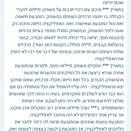
שהם יגייסו.
בתאריך *** סוכם עם רכזי תרבות על משחק פיילוט לחברי
הקהילה בו יתנסו הרכזים השונים במשחק. הנתבעת תיאמה
זאת מול התובעת שאישרה זאת. האפליקציה הייתה מוכנה רק
שעה לפני המשחק, ובמשחק התגלו מספר בעיות טכניות.
(הקטנת מסך, יציאה בלי יכולת לחזור לאותה נקודה, קושי
בהעלאת קבצים, זלילת סוללה, הקטנת כתב ועוד). הרכזים
שלחו רשימת הערות ארוכה, ובסופו של דבר אף רכז לא הזמין
את האפליקציה.
בתאריך *** התקיים משחק פיילוט נוסף, ולמרות שהתובעת
אמרה שהיא ביצעה את כל התיקונים וההערות שהוגשו
מהמשחק הקודם, בכל זאת הייתה תקלה מרכזית, שאם שחקן
יצא מהאפליקציה - היה עליו להתחיל את הכל מהתחלה גם אם
הוא כבר הגיע לשלבים מתקדמים. בעיה זו גרמה לכך שאנשים
נאלצו להירשם מחדש, ולא היה ניתן לעקוב אחר רשימת
המשתתפים. ב*** נערך פיילוט אחרון. רוב התקלות אכן תוקנו,
אך עדיין אחד הפיצ'רים לא היה מחובר לאפליקציה.
הנתבעת טוענת שסוכם שהתובעת תראה לה כיצד לחבר את
הלינקים לאפליקציה, אך התובעת ביקשה בעצמה לעשות זאת,