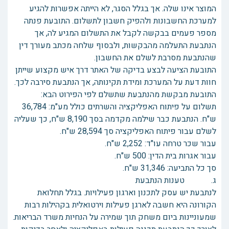
המוצר אינו שלה. אך בגלל הסגר, לא הייתה אפשרות להגיע
למערכת החשבונות ולהפיק חשבון לתשלום. התובעת פנתה
מספר פעמים בבקשה לקבל את התשלום המגיע לה, אך
הנתבעת התעלמה מהבקשות, ולבסוף שלחה מכתב מעורך דין
שהנתבעת מסרבת לשלם את החשבון.
התובעת הציעה לבצע בדיקה של האתר דרך איש מקצוע שייתן
חוות דעת על המערכת ומידת תקינותה, אך הנתבעת סירבה לכך.
התובעת מבקשת מהנתבעת שתשלם לפי הפירוט הבא:
תשלום על פיתוח האפליקציה והשרתים כולל מע"מ: 36,784
ש"ח. הנתבעת כבר שילמה מקדמה בסך 8,190 ש"ח, כך שעליה
לשלם עבור פיתוח האפליקציה סך 28,594 ש"ח.
עבור שכר טרחה עו"ד: 2,252 ש"ח.
עבור אגרות בית הדין: 500 ש"ח.
סך כל התביעה: 31,346 ש"ח.
ג. טענות הנתבעת
לנתבעת יש עסק לתכנון וארגון פעילויות. בגלל תחלואת
הקורונה היא חשבה לארגן פעילות וירטואלית בקהילות רבות
שמעוניינות ביום משחק תוך שמירה על הנחיות משרד הבריאות.