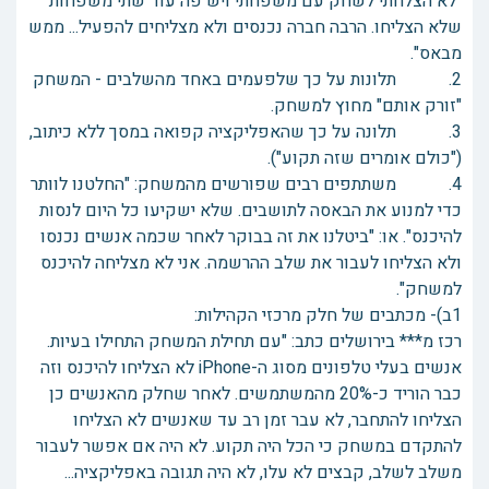
"לא הצלחתי לשחק עם משפחתי ויש פה עוד שתי משפחות
שלא הצליחו. הרבה חברה נכנסים ולא מצליחים להפעיל... ממש
מבאס".
2. תלונות על כך שלפעמים באחד מהשלבים - המשחק
"זורק אותם" מחוץ למשחק.
3. תלונה על כך שהאפליקציה קפואה במסך ללא כיתוב,
("כולם אומרים שזה תקוע").
4. משתתפים רבים שפורשים מהמשחק: "החלטנו לוותר
כדי למנוע את הבאסה לתושבים. שלא ישקיעו כל היום לנסות
להיכנס". או: "ביטלנו את זה בבוקר לאחר שכמה אנשים נכנסו
ולא הצליחו לעבור את שלב ההרשמה. אני לא מצליחה להיכנס
למשחק".
1ב)- מכתבים של חלק מרכזי הקהילות:
רכז מ*** בירושלים כתב: "‏עם תחילת המשחק התחילו בעיות.
אנשים בעלי טלפונים מסוג ה-iPhone לא הצליחו להיכנס וזה
כבר הוריד כ-20% מהמשתמשים. ‏לאחר שחלק מהאנשים כן
הצליחו להתחבר, לא עבר זמן רב עד שאנשים לא הצליחו
להתקדם במשחק כי הכל היה תקוע. לא היה אם אפשר לעבור
משלב לשלב, קבצים לא עלו, לא היה תגובה באפליקציה...