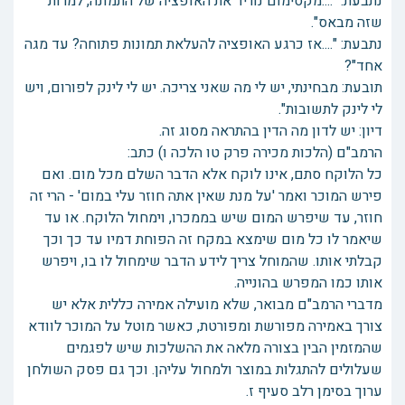
נתבעת: "....מקסימום נוריד את האופציה של התמונה, למרות
שזה מבאס".
נתבעת: "....אז כרגע האופציה להעלאת תמונות פתוחה? עד מגה
אחד"?
תובעת: מבחינתי, יש לי מה שאני צריכה. יש לי לינק לפורום, ויש
לי לינק לתשובות".
דיון: יש לדון מה הדין בהתראה מסוג זה.
הרמב"ם (הלכות מכירה פרק טו הלכה ו) כתב:
כל הלוקח סתם, אינו לוקח אלא הדבר השלם מכל מום. ואם
פירש המוכר ואמר 'על מנת שאין אתה חוזר עלי במום' - הרי זה
חוזר, עד שיפרש המום שיש בממכרו, וימחול הלוקח. או עד
שיאמר לו כל מום שימצא במקח זה הפוחת דמיו עד כך וכך
קבלתי אותו. שהמוחל צריך לידע הדבר שימחול לו בו, ויפרש
אותו כמו המפרש בהונייה.
מדברי הרמב"ם מבואר, שלא מועילה אמירה כללית אלא יש
צורך באמירה מפורשת ומפורטת, כאשר מוטל על המוכר לוודא
שהמזמין הבין בצורה מלאה את ההשלכות שיש לפגמים
שעלולים להתגלות במוצר ולמחול עליהן. וכך גם פסק השולחן
ערוך בסימן רלב סעיף ז.