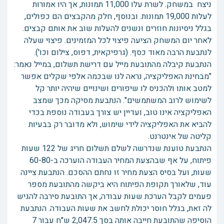
ניצח במשחק. לשרת עלו 11,000 תמונות, אך היו אמורות
לעלות 19,000 תמונות. ובנוסף, חלק מהקבצים הם כפולים,
בגלל ניסיונות חוזרים ונשנים להעלות שוב את אותם קבצים.
לאחר יום המשחק הציעה פיצוי לכל המזמינים. פיצוי שעלה
לנתבעת הרבה מאוד כסף. (גרפיקאית, דפוס, צילום וכו').
הנתבעת קיבלה מהתובעת מייל עם דרישת תשלום, במייל נאמר:
"מבחינת האפליקציה, נראה לנו שבכמה אלפי שקלים אפשר
למטב אותו ולהכניס לו שיפורים ושינויים שיהיה יותר קל
לשימוש לרוב המשתמשים". הנתבעת מסיקה מכך שמצב
האפליקציה אינו טוב, ועדיין יש צורך בעבודה נוספת בכדי
להביא את האפליקציה לידי שימוש, ולא מדובר רק בבעיות
קליטה של אינטרנט.
הנתבעת טוענת שנדרשה לשלם תשלום חריג של 122 שעות
פיתוח, על אף שבהצעת המחיר העבודה הוערכה ב-60-80
שעות, ועל בסיס הצעת מחיר זו נחתם ההסכם. הנתבעת ציינה
עוד, שלאורך תקופת הפיתוח היא ביקשה מהתובעת מספר
פעמים לקבל הערכת שעות עבודה, אך התובעת סירבה להגיש
לה זאת, בגלל חוסר יכולת לחשב את שעות העבודה. הנתבעת
הוסיפה שהתובעת חייבה אותה בסך 2,047.5 ש"ח עבור 7