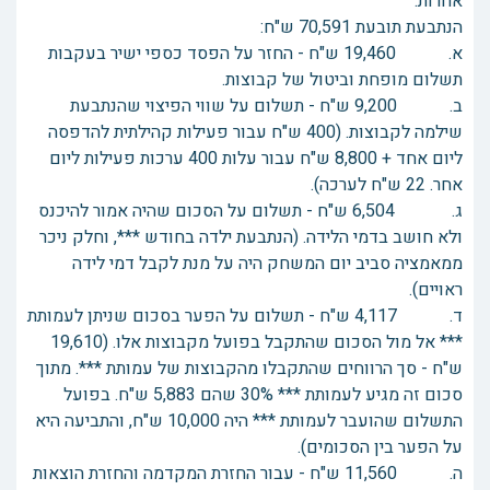
אחרות.
הנתבעת תובעת 70,591 ש"ח:
א. 19,460 ש"ח - החזר על הפסד כספי ישיר בעקבות
תשלום מופחת וביטול של קבוצות.
ב. 9,200 ש"ח - תשלום על שווי הפיצוי שהנתבעת
שילמה לקבוצות. (400 ש"ח עבור פעילות קהילתית להדפסה
ליום אחד + 8,800 ש"ח עבור עלות 400 ערכות פעילות ליום
אחר. 22 ש"ח לערכה).
ג. 6,504 ש"ח - תשלום על הסכום שהיה אמור להיכנס
ולא חושב בדמי הלידה. (הנתבעת ילדה בחודש ***, וחלק ניכר
ממאמציה סביב יום המשחק היה על מנת לקבל דמי לידה
ראויים).
ד. 4,117 ש"ח - תשלום על הפער בסכום שניתן לעמותת
*** אל מול הסכום שהתקבל בפועל מקבוצות אלו. (19,610
ש"ח - סך הרווחים שהתקבלו מהקבוצות של עמותת ***. מתוך
סכום זה מגיע לעמותת *** 30% שהם 5,883 ש"ח. בפועל
התשלום שהועבר לעמותת *** היה 10,000 ש"ח, והתביעה היא
על הפער בין הסכומים).
ה. 11,560 ש"ח - עבור החזרת המקדמה והחזרת הוצאות