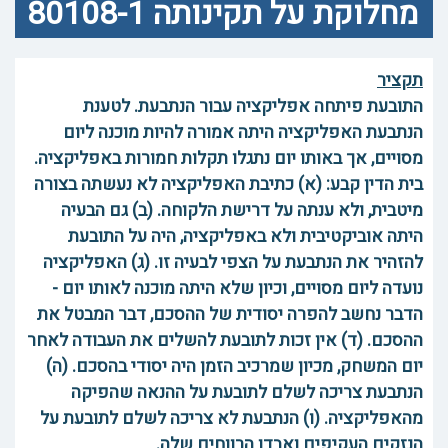
מחלוקת על תקינותה 80108-1
תקציר
התובעת פיתחה אפליקציה עבור הנתבעת. לטענת
הנתבעת האפליקציה היתה אמורה להיות מוכנה ליום
מסויים, אך באותו יום נתגלו תקלות חמורות באפליקציה.
בית הדין קבע: (א) כתיבת האפליקציה לא נעשתה בצורה
מיטבית, ולא ענתה על דרישת הלקוחה. (ב) גם הבעיה
היתה אוביקטיבית ולא באפליקציה, היה על התובעת
להזהיר את הנתבעת על הצפי לבעיה זו. (ג) האפליקציה
נועדה ליום מסויים, וכיון שלא היתה מוכנה לאותו יום -
הדבר נחשב להפרה יסודית של ההסכם, דבר המבטל את
ההסכם. (ד) אין זכות לתובעת להשלים את העבודה לאחר
יום המשחק, מכיון שמרכיב הזמן היה יסודי בהסכם. (ה)
הנתבעת צריכה לשלם לתובעת על ההנאה שהפיקה
מהאפליקציה. (ו) הנתבעת לא צריכה לשלם לתובעת על
הנזקים העקיפים ואבדן הרווחים שלה.