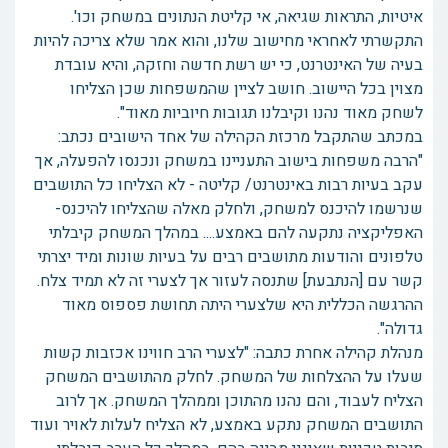
איטיות, התראות שגיאה, אי קליטת הנתונים במשחק וכו'.
התקשרתי לאחראי מחישוב שלנו, והוא אמר שלא צריכה להיות
בעיה של האינטרנט, כי יש רשת חדשה וחזקה, והיא עובדת
מצוין בכל היישוב. חושב לציין שהמשפחות שכן הצליחו
לשחק מאוד נהנו וקיבלנו תגובות חיוביות מאוד".
במכתב שהתקבל מרכזת הקהילה של אחד הישובים נכתב:
"הרבה משפחות בישוב התעניינו במשחק ונכנסו להפעלה, אך
עקב בעיות רבות באינטרנט/ קליטה - לא הצליחו כל התושבים
שנרשמו להיכנס למשחק, ולחלק מאלה שהצליחו להיכנס-
האפליקציה נתקעה להם באמצע.... במהלך המשחק קיבלתי
טלפונים והודעות מתושבים רבים על בעיות שונות ומיד יצרתי
קשר עם [הנתבעת] שתנסה לעזור אך לצערי זה לא תמיד צלח.
ההרגשה הכללית היא שלצערי היתה תחושת פספוס מאוד
גדולה".
מנהלת קהילה אחרת כתבה: "לצערי הרב חווינו אכזבות קשות
שעלו על ההצלחות של המשחק. לחלק מהתושבים המשחק
הצליח לעבוד, והם נהנו מהתוכן וממהלך המשחק. אך לרוב
התושבים המשחק נתקע באמצע, לא הצליח לעלות לאויר ועוד