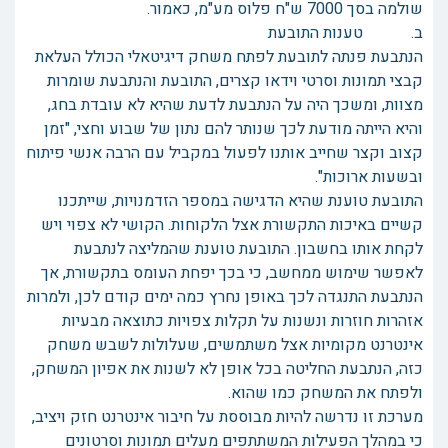
שולמה בסך 7000 ש"ח פלוס מע"מ, כאמור.
ב. טענות התובעת
הנתבעת פנתה לתובעת לפתח משחק דיגיטאלי הכולל העלאת
קבצי תמונות וסרטי וידאו קצרים, התובעת והנתבעת שומרות
מצוות, ומשכך היה על הנתבעת לדעת שהיא לא עובדת בחג,
והיא הייתה מודעת לכך שנותר להם נתון של שבוע וחצי, "זמן
קצוב וקצר שחייב אותנו לפעול במקביל עם הרבה אנשי פיתוח
ובשעות ארוכות".
התובעת טוענת שהיא הדגישה במספר הזדמנויות, שייתכנו
קשיים באיכות התקשורת אצל הלקוחות. הקושי לא צפוי ויש
לקחת אותו בחשבון. התובעת טוענת שהמליצה לנתבעת
לאפשר שימוש ממחשב, כי בכך יפחת העומס בתקשורת, אך
הנתבעת התנגדה לכך באופן נחרץ כמה ימים קודם לכן, ולמרות
אזהרות חוזרות ונשנות על תקלות צפויות כתוצאה מבעיות
אינטרנט מקומיות אצל משתמשים, שעלולות לשבש משחק
כזה, הנתבעת החליטה בכל אופן לא לשנות את אפיון המשחק,
ולפתח את המשחק כמו שהוא.
מערכת זו נדרשה להיות מבוססת על חיבור אינטרנט חזק ויציב,
כי במהלך הפעילות המשתתפים מעלים תמונות וסרטונים