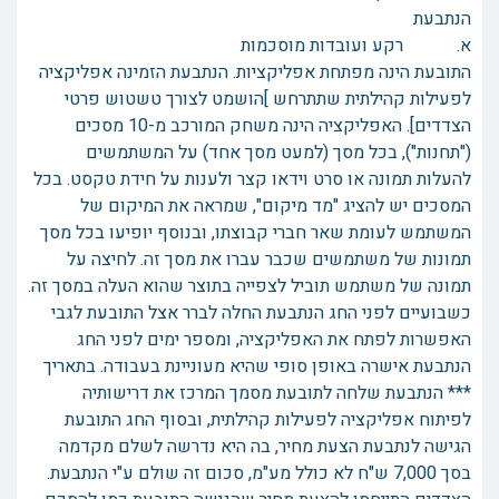
הנתבעת
א. רקע ועובדות מוסכמות
התובעת הינה מפתחת אפליקציות. הנתבעת הזמינה אפליקציה
לפעילות קהילתית שתתרחש ]הושמט לצורך טשטוש פרטי
הצדדים]. האפליקציה הינה משחק המורכב מ-10 מסכים
("תחנות"), בכל מסך (למעט מסך אחד) על המשתמשים
להעלות תמונה או סרט וידאו קצר ולענות על חידת טקסט. בכל
המסכים יש להציג "מד מיקום", שמראה את המיקום של
המשתמש לעומת שאר חברי קבוצתו, ובנוסף יופיעו בכל מסך
תמונות של משתמשים שכבר עברו את מסך זה. לחיצה על
תמונה של משתמש תוביל לצפייה בתוצר שהוא העלה במסך זה.
כשבועיים לפני החג הנתבעת החלה לברר אצל התובעת לגבי
האפשרות לפתח את האפליקציה, ומספר ימים לפני החג
הנתבעת אישרה באופן סופי שהיא מעוניינת בעבודה. בתאריך
*** הנתבעת שלחה לתובעת מסמך המרכז את דרישותיה
לפיתוח אפליקציה לפעילות קהילתית, ובסוף החג התובעת
הגישה לנתבעת הצעת מחיר, בה היא נדרשה לשלם מקדמה
בסך 7,000 ש"ח לא כולל מע"מ, סכום זה שולם ע"י הנתבעת.