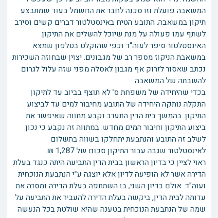
המשאבה פועלת וזו סכנה לחבר את החשמל בעוד שמתבצע
תיקון במשאבה. התובע הטיח באינסטלטור דברים קשים וסירב
לשתף עמו פעולה על מנת שיוכל להשלים את התיקון.
האינסטלטור סיפר לעוה"ד וכפי שהוקלט בטלפון שמצא
במשאבת הניקוז מספר רב של מגבונים. יצוין שבחוזה השכירות
נכתב שאסור לזרוק אף מגבון לאסלה מפני שזה עלול לגרום
להשבתה של המשאבה.
בכדי שהיחידה של משפחת ס' לא תוצף בביוב עד לתיקון
התקלה נותקה היחידה של התובע מחיבור למים עד לביצוע
התיקון. בהמשך בית הדין התערב וקבע מתווה שאיפשר את
ביצוע התיקון וחיבור המים מחדש. במתווה זה נקבע כי נכון
לשלב זה התובע והנתבעת יתחלקו בשווה בתשלום
לאינסטלטור שגבה עבור התיקון סכום של 1,287 ₪.
ראוי לציין כי בדיון הראשון בבית הדין התביעה היתה כנגד בעלת
הדירה אשר לא הופיעה לדיון אלא יוצגה ע"י הנתבעת הנוכחית
ועוה"ד. אולם בדיון השני, בו השתתפה בעלת הדירה ומסרה את
עדותה לבית הדין, ביקשה בעלת הדירה להעביר את התביעה על
שמה של הנתבעת הנוכחית בטענה שהיא שולטת בכל הנעשה