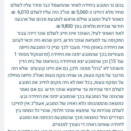
בהם גר התובע ביחידה לאחר שהחשמל כבר סודר עליו לשלם
מחיר מלא דהיינו כ-5,060 ₪. סה"כ היה עליו לשלם 6,010 ₪.
כאמור לעיל התובע שילם מראש לנתבעת סכום של ארבעה
חודשי שכירות מלאים בסך 9,800 ₪.
לאור האמור לעיל, השוכר אינו חייב לשלם שכר דירה עבור
התקופה עד למציאת שוכר חדש, כיוון שהוא היה זכאי לעזוב
את היחידה באופן מידי. מעבר לכך נציין כי התובעת הייתה
מעוניינת בכך שהתובע יפנה את היחידה (פרוטוקול מספר 1
עמ' 15) וכן שהתובע יצא מהיחידה בהוראתו של בית הדין
והשוכר לא "ברח" ממנה. ולכן, גם אם היינו קובעים שלא היה
מדובר על מקח טעות, או שהיה מקח טעות ואח"כ הייתה מחילה
על המקח טעות, בכל זאת לא היה מקום לחייב את התובע
לשלם דמי שכירות עד שיימצא שוכר חדש. גם אם נאמר
שרצונה של הנתבעת בכך שהתובע יפנה את היחידה נבע
כתוצאה מהתנהגותו הלא ראויה של התובע, אעפ"כ אין לחייבו
לשלם שכירות עד שימצא שוכר חלופי, שהרי כל המתח בין
הצדדים החל כתוצאה מכך שהנתבעת הכניסה את התובע
ליחידה שאינה ראויה די הצורך למגורים.