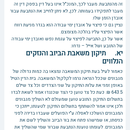
זה מהנתבעת. מעבר לכך, המנכ"ל אינו בעל דין בפסק דין זה
מעבר לתפקידו בעמותה. לכן, לא ניתן לחייב את הנתבעת עבור
אובדן הזמן שלו.
נציין גם כי פיצוי על אובדן ימי עבודה הוא בגדר מניעת רווח
אשר הפיצוי עליו בהלכה מצומצם.
אשר על כן, התביעה לפיצוי על עגמת נפש ואובדן ימי עבודה
של התובע ושל אייל – נדחו.
יא. תיקון משאבת הביוב והנזקים
הנלווים
כאמור לעיל בעת תיקון המשאבה נמצאו בה כמות גדולה של
מגבונים שככל הנראה גרמו לקלקול המשאבה. בית הדין הטיל
באופן זמני את עלות התיקון על שני הצדדים וכל צד שילם
643.5 ₪. כעת כל צד טוען כי הצד שכנגדו אמור לשאת לבדו
בתשלום התיקון. התובע טוען שמעולם לא השליך מגבונים
ולכן אינו אמור להשתתף בתשלום התיקון. לטענתו, ייתכן כי
המגבונים הושלכו לאסלה ע"י הפועלים שעבדו בדירה לפני
כניסתו, או שמישהו פתח את בור הביוב והשליך לשם את
המגבונים. לעומתו טוענת הנתבעת שברור שמי שהשליך את