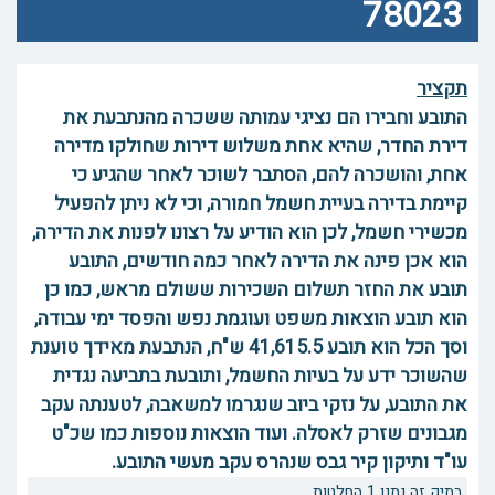
78023
תקציר
התובע וחבירו הם נציגי עמותה ששכרה מהנתבעת את
דירת החדר, שהיא אחת משלוש דירות שחולקו מדירה
אחת, והושכרה להם, הסתבר לשוכר לאחר שהגיע כי
קיימת בדירה בעיית חשמל חמורה, וכי לא ניתן להפעיל
מכשירי חשמל, לכן הוא הודיע על רצונו לפנות את הדירה,
הוא אכן פינה את הדירה לאחר כמה חודשים, התובע
תובע את החזר תשלום השכירות ששולם מראש, כמו כן
הוא תובע הוצאות משפט ועוגמת נפש והפסד ימי עבודה,
וסך הכל הוא תובע 41,615.5 ש"ח, הנתבעת מאידך טוענת
שהשוכר ידע על בעיות החשמל, ותובעת בתביעה נגדית
את התובע, על נזקי ביוב שנגרמו למשאבה, לטענתה עקב
מגבונים שזרק לאסלה. ועוד הוצאות נוספות כמו שכ"ט
עו"ד ותיקון קיר גבס שנהרס עקב מעשי התובע.
בתיק זה נתנו 1 החלטות.