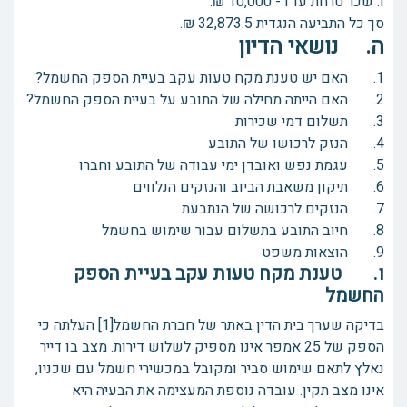
ו. שכר טרחת עו"ד- 10,000 ₪.
סך כל התביעה הנגדית 32,873.5 ₪.
ה. נושאי הדיון
1. האם יש טענת מקח טעות עקב בעיית הספק החשמל?
2. האם הייתה מחילה של התובע על בעיית הספק החשמל?
3. תשלום דמי שכירות
4. הנזק לרכושו של התובע
5. עגמת נפש ואובדן ימי עבודה של התובע וחברו
6. תיקון משאבת הביוב והנזקים הנלווים
7. הנזקים לרכושה של הנתבעת
8. חיוב התובע בתשלום עבור שימוש בחשמל
9. הוצאות משפט
ו. טענת מקח טעות עקב בעיית הספק
החשמל
בדיקה שערך בית הדין באתר של חברת החשמל[1] העלתה כי
הספק של 25 אמפר אינו מספיק לשלוש דירות. מצב בו דייר
נאלץ לתאם שימוש סביר ומקובל במכשירי חשמל עם שכניו,
אינו מצב תקין. עובדה נוספת המעצימה את הבעיה היא