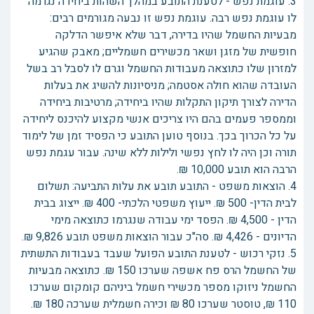
3. עוגמת נפש - לטענת התובע במהלך השהות ביחידה נגרמה
לו עוגמת נפש רבה. עוגמת נפש זו נבעה מגורמים רבים:
מבעיות החשמל שהיו בדירה, דבר שלא איפשר הדלקה
חופשית של מזגן ושאר מכשירים חשמליים; מאבק שהגיע
למזרון שלו כתוצאה מעבודות החשמל וגרם לו לסבל רב בשל
העובדה שהוא חולה אסטמה; מניסיונות להשיג את בעלות
הדירה לצורך תיקון התקלות שהיו ביחידה; מרטיבות ביחידה
וממספר פעמים בהם היו צריכים אנשי מקצוע להיכנס ליחידה
על כל הכרוך בכך. בנוסף טוען התובע כי הפסיד זמן של לימוד
תורה וכן היה לו לחץ נפשי ולילות ללא שינה. עבור עגמת נפש
הרבה הוא תובע 10,000 ₪.
4. הוצאות משפט - התובע תובע את עלות התביעה: תשלום
לבית הדין- 500 ₪. ייעוץ משפטי הלכתי- 400 ₪. ייצוג בבית
הדין - 4,500 ₪. הפסד ימי עבודה שנגרמו כתוצאה מימי
הדיונים - 4,426 ₪. סה"כ עבור הוצאות משפט תובע 9,826 ₪.
5. נזקי רכוש - לטענת התובע הפועל שעבד בעבודות התשתית
של החשמל הרס פח אשפה שערכו 150 ₪. כתוצאה מבעיות
החשמל ניזוקו מספר מכשירי חשמל ביניהם קומקום שערכו
110 ₪, טוסטר שערכו 80 ₪ וכירה חשמלית שערכה 180 ₪.