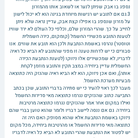
נספג בו אבק שניתן לנער או לשאוב אותו מהמזרון.
3.גם אם לתובע יש רגישות מיוחדת בגינה הוא לא יכול לישון
על מזרון שנספג בו אפילו קצת אבק, עדיין נראה שלא ניתן
לחייב על כך. שהרי המזרון שלם, וכלפי כל העולם לא ירד שוויו.
לטענת התובע מכשירי החשמל (קומקום, כירה חשמלית
וטוסטר) נהרסו באשמת הנתבעת ולכן הוא תובע את שווים. אנו
סבורים כי יש לדחות טענה זו מפני שהתובע לא הביא כל ראיה
לדבריו, לא שמכשירים אלו ניזוקו (לטענת הנתבעת הכירה
החשמלית עדיין ביחידה במצב תקין והתובע מוזמן לקחת
אותה), ואם אכן ניזוקו, הוא לא הביא ראיה שהנזק היה כתוצאה
מבעיות מערכת החשמל.
מעבר לכך ראוי להעיר כי יש סתירה בדברי התובע, שכן בכתב
התביעה כתוב שהנזקים נגרמו כתוצאה מאי סדירות החשמל
ואילו במקום אחר אמר שהנזקים נגרמו כתוצאה מרטיבות
ביחידה. גם אם ננסה ליישב דבריו ולומר שהוא טוען בברי שהם
ניזוקו באשמת הנתבעת אלא שהוא מסופק האם היה זה
כתוצאה מאי סדירות החשמל או מהרטיבות ביחידה, מכל מקום
יש לפטור את הנתבעת שהרי התובע לא הביא כל ראיה לדבריו