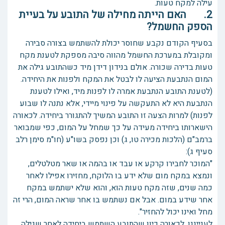
עילה למקח טעות.
2. האם הייתה מחילה של התובע על בעיית
הספק החשמל?
בסעיף הקודם נקבע שחוסר יכולת להשתמש בצורה סבירה
ומקובלת במערכת החשמל מהווה סיבה מספקת לטענת מקח
טעות בדירה שכורה. אולם בנידון דידן מיד כשהתובע גילה את
המום הנתבעת הציעה לו לבטל את המקח ולפנות את היחידה.
(לטענת התובע הנתבעת אמרה לו לפנות מיד, ואילו לטענת
הנתבעת היא לא התעקשה על פינוי מיידי, אלא נתנה לו שבוע
לפנות) למרות הצעה זו התובע המשיך להתגורר ביחידה. לכאורה
הישארותו ביחידה מעידה על כך שמחל על המום, כפי שמבואר
ברמב"ם (הלכות מכירה טו, ג) וכן נפסק בשו"ע (חו"מ סימן רלב
סעיף ג):
"המוכר לחבירו קרקע או עבד או בהמה או שאר מטלטלים,
ונמצא במקח מום שלא ידע בו הלוקח, מחזירו אפילו לאחר
כמה שנים, שזה מקח טעות הוא, והוא שלא ישתמש במקח
אחר שידע במום. אבל אם נשתמש בו אחר שראה המום, הרי זה
מחל ואינו יכול להחזיר".
לענייננו, לכאורה כיון שהתובע השתמש ביחידה לאחר שגילה