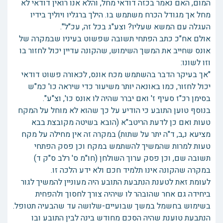
המום, האם נאמר בכזה דודאי מחל, והלא אנו רואין דודאי לא
מחל אך מגודל הכרח משתמש בו. הילך ברגליו ויוליך בידיו
העגלה עם המשא שעליו? וצע"ג בכל זה, עכ"ל".
אולם אח"כ כתב הפתחי תשובה שפשוט בעיניו שבמקרה של
אונס שחייב את המשך השימוש, שהקונה עדיין יכול לחזור בו
וזו לשונו:
"אך בעיקר הדבר בהשתמש מכח אונס, לכאורה פשוט דודאי
יכול לחזור, כמו באונאה יותר משיעור כדי שיראה כו' כמ"ש
בסימן רכ"ז סעיף ז' ואם יברר שהיה לו אונס כו', וצ"ע".
בנוסף טוען התובע כי הודיע על כך שהוא לא מוחל על המקח
טעות ואם כן לדעת הריטב"א (הובא בשיטה מקובצת בבא
מציעא נ,ב, ד"ה יתר על שתות) במקרה זה אין מחילה על מקח
טעות למרות שהמשיך להשתמש במקח וכן פסק הפתחי
תשובה שם, וכן פסק ערוך השולחן (חו"מ ס' רלב ס"ק ד)
במקרה שהקונה אינו תלמיד חכם ולא ידע הלכה זו.
לעומת זאת לטענת הנתבעת התובע היה מעוניין להמשיך לגור
ביחידה גם אחר שהובהר לו שיהיה צורך לחסוך ולהפחית
בשימוש בחשמל במשך שבועיים-שלושה עד שהבעיה תטופל.
הנתבעת טוענת שהיה הסכם מחודש בינה לבין התובע ובו