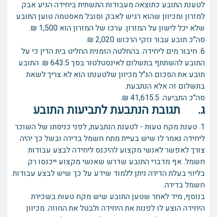
לטענת התובע כתוצאה מעבודות התשתית ביחידה הגיע אבק
למזרון ומכיוון שהוא רגיש לאבק וסובל מאסטמה טוען התובע
שלא יכל לישון על המזרון. ערכו של המזרון הוא 1,500 ₪.
סה"כ תובע עבור נזקי הרכוש 2,020 ₪.
6. חיבור מים ליחידה. בהחלטה הזמנית החליט בית הדין כי על
התובע להשתתף בתשלום לאינסטלטור בסך 643.5 ₪. התובע
תובע את הסכום הנ"ל מכיוון שלטענתו הוא לא צריך לשאת
בתשלום זה אלא הנתבעת.
סה"כ התביעה. 41,615.5 ₪.
ג. תגובת הנתבעת לתביעות התובע
1. טענת מקח טעות - לטענת הנתבעת, לפני כניסתו של השוכר
ליחידה נאמר לו שיש בעיית מתח חשמל בדירה ובשל כך יהיה
צורך לאפשר לאנשי מקצוע להיכנס ליחידה לבצע עבודות
חשמל. אף מדברי התובע שדרש שאנשי מקצוע ייכנסו רק
בליווי בעלת הדירה ניתן ללמוד שידע על כך שיש לבצע עבודות
חשמל בדירה.
בנוסף, מיד לאחר שטען התובע שיש מקח טעות בשכירת
היחידה הוצע לו לפנות את היחידה ולבטל את החוזה. מכיוון