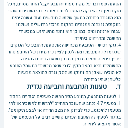
הטענה שמדובר על מקח טעות והתובע יקבל החזר מסוים, מכל
מקום אין כל הצדקה להחזיר לשוכר את כל דמי השכירות שהרי
הוא התגורר ביחידה במשך שלושה חודשים ועוד עשרה ימים.
בתקופה זו נהנה ממגורים במקום מרכזי בירושלים ושולמו
עבורו ארנונה ומים. כמו כן הוא נהנה מהשימוש במכשירי
החשמל ומהריהוט ביחידה.
4. נזקי רכוש - הנתבעת מכחישה את טענת התובע על הנזקים
שנגרמו לו. הנתבעת רואה לנכון לציין כי המזרון של התובע נותר
עדיין ביחידה ומצבו מצוין. כמו כן נשארה ביחידה הכירה
החשמלית והיא במצב תקין. לגבי שאר מכשירי החשמל התובע
לא הוכיח שאכן הם ניזוקו ושהנזק נגרם כתוצאה מבעיות
כלשהן שהיו ביחידה.
ד. טענות הנתבעת ותביעה נגדית
1. לטענת הנתבעת, התובע הפר חמשה סעיפים יסודיים בחוזה:
1. בסעיף 4.7 נכתב שהשוכר מתחייב "להרשות למשכיר או למי
מטעמו להיכנס... כדי לבדוק את מצב הדירה או לבצע תיקונים".
בניגוד לסעיף זה התובע הערים קשיים רבים על הכנסתם של
אנשי מקצוע ליחידה.