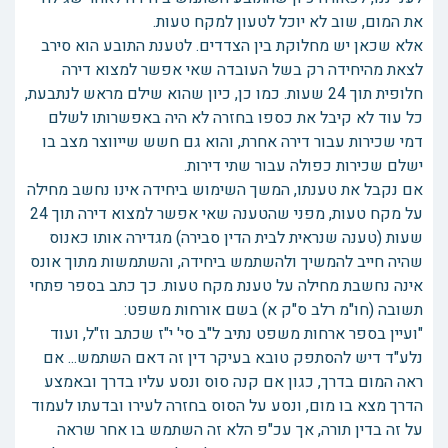
את המום, שוב לא יוכל לטעון למקח טעות.
אלא שכאן יש מחלוקת בין הצדדים. לטענת התובע הוא סירב
לצאת מהיחידה רק בשל העובדה שאי אפשר למצוא דירה
חלופית תוך 24 שעות. כמו כן, כיון שהוא שילם מראש לנתבעת,
כל עוד לא קיבל את כספו בחזרה לא היה באפשרותו לשלם
דמי שכירות עבור דירה אחרת, והוא גם חשש שייווצר מצב בו
ישלם שכירות כפולה עבור שתי דירות.
אם נקבל את טענתו, המשך השימוש ביחידה אינו נחשב מחילה
על מקח טעות, מפני שהטענה שאי אפשר למצוא דירה תוך 24
שעות (טענה שנראית לבית הדין סבירה) מגדירה אותו כאנוס
שהיה חייב להמשיך ולהשתמש ביחידה, והשתמשות מתוך אונס
אינה נחשבת מחילה על טענת מקח טעות. כך כתב בספר פתחי
תשובה (חו"מ רלב ס"ק א) בשם אורחות משפט:
"ועיין בספר ארחות משפט נתיב ל"ב סי' י"ז שכתב וז"ל, ועוד
נלע"ד דיש להסתפק טובא בעיקר דין זה דאם השתמש... אם
ראה המום בדרך, כגון אם קנה סוס ונסע עליו בדרך ובאמצע
הדרך מצא בו מום, ונסע על הסוס בחזרה לעירו ובדעתו לעמוד
על זה בדין תורה, אך עכ"פ הלא זה השתמש בו אחר שראה