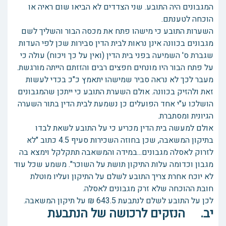
המגבונים היה התובע. שני הצדדים לא הביאו שום ראיה או
הוכחה לטענתם.
השערות התובע כי מישהו פתח את מכסה הבור והשליך לשם
מגבונים בכוונה אינן נראות לבית הדין סבירות שכן לפי העדות
שגברת ס' השמיעה בפני בית הדין (ואין על כך ויכוח) עולה כי
על פתח הבור היו מונחים חפצים רבים והזזתם הייתה מורגשת.
מעבר לכך לא נראה סביר שמישהו יתאמץ כ"כ בכדי לעשות
זאת ולהזיק בכוונה. אולם השערת התובע כי ייתכן שהמגבונים
הושלכו ע"י אחד הפועלים כן נשמעת לבית הדין בתור השערה
הגיונית ומסתברת.
אולם למעשה בית הדין מכריע כי על התובע לשאת לבדו
בתיקון המשאבה, שכן בחוזה השכירות סעיף 4.5 כתוב "לא
לזרוק לאסלה מגבונים...במידה והמשאבה תתקלקל וימצא בה
מגבון וכדומה עלות התיקון תושת על השוכר". משמע שכל עוד
לא יוכח אחרת צריך התובע לשלם על התיקון ועליו מוטלת
חובת ההוכחה שלא זרק מגבונים לאסלה.
לכן על התובע לשלם לנתבעת 643.5 ₪ על תיקון המשאבה.
יב. הנזקים לרכושה של הנתבעת