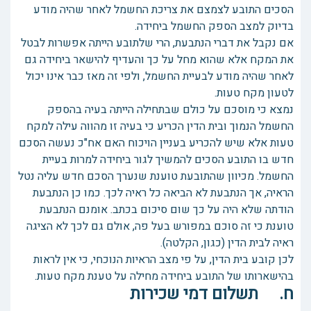
הסכים התובע לצמצם את צריכת החשמל לאחר שהיה מודע
בדיוק למצב הספק החשמל ביחידה.
אם נקבל את דברי הנתבעת, הרי שלתובע הייתה אפשרות לבטל
את המקח אלא שהוא מחל על כך והעדיף להישאר ביחידה גם
לאחר שהיה מודע לבעיית החשמל, ולפי זה מאז כבר אינו יכול
לטעון מקח טעות.
נמצא כי מוסכם על כולם שבתחילה הייתה בעיה בהספק
החשמל הנמוך ובית הדין הכריע כי בעיה זו מהווה עילה למקח
טעות אלא שיש להכריע בעניין הויכוח האם אח"כ נעשה הסכם
חדש בו התובע הסכים להמשיך לגור ביחידה למרות בעיית
החשמל. מכיוון שהתובעת טוענת שנערך הסכם חדש עליה נטל
הראיה, אך הנתבעת לא הביאה כל ראיה לכך. כמו כן הנתבעת
הודתה שלא היה על כך שום סיכום בכתב. אומנם הנתבעת
טוענת כי זה סוכם במפורש בעל פה, אולם גם לכך לא הציגה
ראיה לבית הדין (כגון, הקלטה).
לכן קובע בית הדין, על פי מצב הראיות הנוכחי, כי אין לראות
בהישארותו של התובע ביחידה מחילה על טענת מקח טעות.
ח. תשלום דמי שכירות