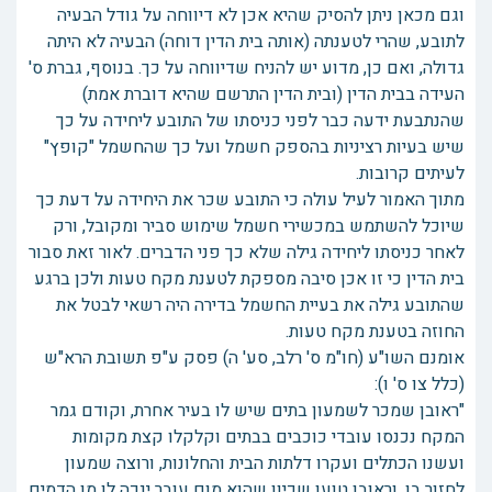
וגם מכאן ניתן להסיק שהיא אכן לא דיווחה על גודל הבעיה
לתובע, שהרי לטענתה (אותה בית הדין דוחה) הבעיה לא היתה
גדולה, ואם כן, מדוע יש להניח שדיווחה על כך. בנוסף, גברת ס'
העידה בבית הדין (ובית הדין התרשם שהיא דוברת אמת)
שהנתבעת ידעה כבר לפני כניסתו של התובע ליחידה על כך
שיש בעיות רציניות בהספק חשמל ועל כך שהחשמל "קופץ"
לעיתים קרובות.
מתוך האמור לעיל עולה כי התובע שכר את היחידה על דעת כך
שיוכל להשתמש במכשירי חשמל שימוש סביר ומקובל, ורק
לאחר כניסתו ליחידה גילה שלא כך פני הדברים. לאור זאת סבור
בית הדין כי זו אכן סיבה מספקת לטענת מקח טעות ולכן ברגע
שהתובע גילה את בעיית החשמל בדירה היה רשאי לבטל את
החוזה בטענת מקח טעות.
אומנם השו"ע (חו"מ ס' רלב, סע' ה) פסק ע"פ תשובת הרא"ש
(כלל צו ס' ו):
"ראובן שמכר לשמעון בתים שיש לו בעיר אחרת, וקודם גמר
המקח נכנסו עובדי כוכבים בבתים וקלקלו קצת מקומות
ועשנו הכתלים ועקרו דלתות הבית והחלונות, ורוצה שמעון
לחזור בו, וראובן טוען שכיון שהוא מום עובר ינכה לו מן הדמים