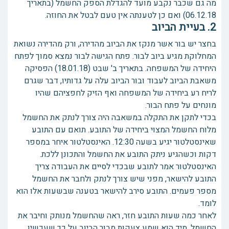
מה גם שכבר נקבע מועד להגדלת הספק החשמל (בתאריך
06.12.18) ואם כן לטענתה אין טעם לבטל את החוזה.
2. בעיית הביוב
בחצר יש בור אשר מנקז את הביוב מהדירה, ורק מהדירה נשואת
המחלוקת מגיע ביוב לבור. פתח הגישה לבור נמצא סמוך לפתח
היחידה של המשפחה. בתאריך ב' שבט (18.01.18) הפסיקה
משאבת הביוב לעבוד ובור הביוב עלה על גדותיו, דבר שגרם
לריח רע ביחידה של המשפחה ואף הזיק לחפציהם שהיו
מונחים על פתח הבור.
בכדי לתקן את התקלה במשאבה היה צורך לנתק את החשמל
מלוח החשמל המצוי ביחידה של התובע. תואם עם התובע
שאינסטלטור יגיע בשעה 12:30. האינסטלטור איחר במספר
דקות וכשהגיע ניתק התובע את החשמל והתכונן ללכת.
האינסטלטור אמר לתובע שבכדי לסיים את העבודה צריך
התובע להישאר, מפני שיש צורך לנתק ולחבר את החשמל
מספר פעמים. התובע סירב להישאר בטענה שבשעות אלו הוא
לומד.
לאחר כמה שעות התובע חזר, ראה שהחשמל מנותק וחיבר את
החשמל. מיד הוא שמע צעקות מבור הביוב על כך שעכשיו