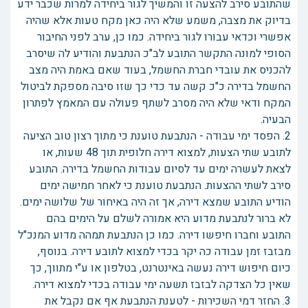
שהתובע סירב להצעה זו והמשיך לגור ביחידה למרות שכבר ידע
בדיוק את מצבה, משמע שלא היה כאן מקח טעות אלא שהיה
אפשרי וכדאי עבורו לגור ביחידה. כמו כן, ערב לפני החיבור
הסופי למונה התקשר התובע לב"כ הנתבעת והודיע לה שיסרב
להכניס את עובדי חברת החשמל, בעוד שאם באמת היה מצב
החשמל בדירה כ"כ קשה עד כדי כך שזו סיבה מספקת לביטול
המקח ודאי שלא היה מסרב לשתף פעולה עם המאמץ לפתרון
הבעיה.
2. הפסד ימי עבודה - הנתבעת טוענת כי מתוך רצון טוב הציעה
לתובע שתי הצעות, למצוא דירה חלופית תוך 48 שעות, או
לצאת לעשרה ימים עד לסיום עבודות החשמל בדירה. התובע
סירב לשתי ההצעות. הנתבעת טוענת כי לאחר חמישה ימים
הודיע התובע שמצא דירה, אך זה היה באיחור של שלושה ימים.
לא ברור לנתבעת מדוע היא אמורה לשלם על הימים בהם
התובע וחברו חיפשו דירה. כמו כן הנתבעת תמהה מדוע המנכ"ל
מבזבז זמן עבודה כה יקר בכדי למצוא לתובע דירה. בנוסף,
כיום חיפוש דירה נעשה באינטרנט, בטלפון או ע"י מתווך, כך
שאין כל הצדקה לבזבז תשעה ימי עבודה בכדי למצוא דירה.
3. החזר דמי השכירות - לטענת הנתבעת אף אם נקבל את