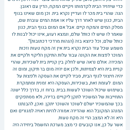
כדי שיחזיר הבית לקדמותו ויקיים המקח, הדין עם ראובן.
הגה: שהרי בית מכר לו ועדיין נקרא בית. וכן מום שאינו בגוף
הבית, כגון שיש לאחר דרך עליו או אמת המים עוברת שם,
מסלק המים והמקח קיים. אבל אם המום בגוף הבית, כגון
שאמר לו שיש לו כותל שלם, ונמצא רעוע, אינו יכול לבנות לו
כותל שלם; וכל כיוצא בזה (הגהות מרדכי דכתובות)".
משמע שכל עוד הבית נקרא בית אין זה מקח טעות וזכות
המוכר לפצות את הקונה עבור עלות התיקון הליקוי ולקיים את
המכירה. אולם נראה שיש לחלק בין קניית בית לשכירות, שהרי
קניית בית היא לצמיתות, ולכן אם יהיה מום בר תיקון, ומום זה
יהיה חיצוני לגוף הבית, סביר לקיים את העסקה ולפצות על
המום. לעומת זאת, בשכירות, העסקה היא זמנית ומתמקדת
בשימוש שיכול השוכר לעשות בבית. ברוח זו, בדרך כלל ישנה
התחייבות של המשכיר לתקן ליקויים בדירה, ולא מסתפקים
בכך שהמשכיר ישלם לשוכר והשוכר יתקן. ואכן, להבנתנו
המנהג המקובל הוא שהדירה אמורה להיות ראויה למגורים ואם
היא זה לא המצב הרי זה מקח טעות.
אשר על כן, אנו קובעים כי מצב מערכת החשמל ביחידה היה