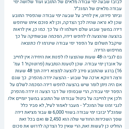
לבזבז שבעה ימי עבודה מלאים של התובע ועוד שלושה ימי
עבודה מלאים של המנכ"ל.
וביתר פירוט, אין לחייב על שבעה ימי עבודה שהפסיד התובע
שכן לא נראה שהיה לכך הצדקה, וכן לא סוכם איתו שיחפש
דירה במשך שבוע שלם וישלמו לו על כך. כמו כן, אין לראות
בהצעה שהוצעה לו לחפש דירה, הסכמה שבשתיקה על כך
שיקבל תשלום על הפסד ימי עבודה שיגרמו לו כתוצאה
מחיפוש הדירה.
גם לגבי ה-48 שעות שהוצעו לו לפנות את היחידה אין לחייב
על אובדן ימי עבודה. שכן לטענת הנתבעת (פרוטוקול 1 עמ'
16) ברגע שהתובע סירב להצעה למצוא דירה תוך 48 שעות
ורצה דווקא ארכה של שבוע - ההצעה ירדה מהפרק. כך שגם
אם היה ניתן לומר שיש בהצעה לחפש דירה הסכמה לשלם על
הפסד ימי עבודה, הרי שבסופו של דבר הצעה זו ירדה מהפרק
ולכן אין לחייבה על ביטול עבודתו של התובע במשך יומיים אלו.
לגבי זמנו של המנכ"ל - מעבר לאמור לעיל, לא סביר כלל
שמנכ"ל יבזבז ימי עבודה בשווי 6,000 ₪ עבור מציאת דירה
שסך השכירות החודשי שלה הוא 2,450 ₪ ואם בכל זאת
החליט כן לעשות זאת, הרי שאין כל הצדקה לדרוש את סכום