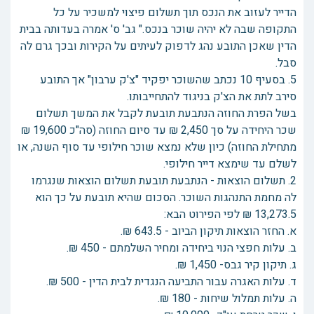
הדייר לעזוב את הנכס תוך תשלום פיצוי למשכיר על כל
התקופה שבה לא יהיה שוכר בנכס." גב' ס' אמרה בעדותה בבית
הדין שאכן התובע נהג לדפוק לעיתים על הקירות ובכך גרם לה
סבל.
5. בסעיף 10 נכתב שהשוכר יפקיד "צ'ק ערבון" אך התובע
סירב לתת את הצ'ק בניגוד להתחייבותו.
בשל הפרת החוזה הנתבעת תובעת לקבל את המשך תשלום
שכר היחידה על סך 2,450 ₪ עד סיום החוזה (סה"כ 19,600 ₪
מתחילת החוזה) כיון שלא נמצא שוכר חילופי עד סוף השנה, או
לשלם עד שימצא דייר חילופי.
2. תשלום הוצאות - הנתבעת תובעת תשלום הוצאות שנגרמו
לה מחמת התנהגות השוכר. הסכום שהיא תובעת על כך הוא
13,273.5 ₪ לפי הפירוט הבא:
א. החזר הוצאות תיקון הביוב - 643.5 ₪.
ב. עלות חפצי הנוי ביחידה ומחיר השלמתם - 450 ₪.
ג. תיקון קיר גבס- 1,450 ₪.
ד. עלות האגרה עבור התביעה הנגדית לבית הדין - 500 ₪.
ה. עלות תמלול שיחות - 180 ₪.