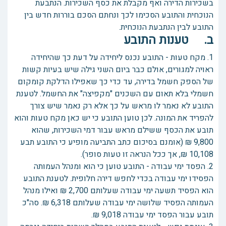
בשכירות הדירה ואף מקבלת את כסף השכירות. הנתבעת
הנוכחית והתובע הסכימו לכך ונחתם הסכם בוררות חדש בין
התובע לבין הנתבעת הנוכחית.
ב. טענות התובע
1. מקח טעות - התובע נכנס ליחידה על דעת כך שהיחידה
ראויה למגורים, אולם כבר ביום השני גילה שיש בעיות קשות
של הספק חשמל בדירה, עד כדי כך שאפילו הדלקת קומקום
חשמלי בלא תאום עם השכנים "מקפיצה" את החשמל. לטענת
התובע לא נאמר לו מראש על כך אלא רק נאמר שיש צורך
להפריד את המונה. לכן טוען התובע כי יש כאן מקח טעות והוא
תובע את הכסף ששילם מראש עבור דמי השכירות, שהוא
9,800 ₪ (אומנם בסיכום כתב התביעה מופיע כי התובע תבע
10,108 ₪, אך ככל הנראה זו טעות סופר).
2. הפסד ימי עבודה - התובע טוען כי הוא ומנהל העמותה
הפסידו ימי עבודה בכדי לחפש דירה חלופית. לטענת התובע
הוא הפסיד תשעה ימי עבודה שעלותם 2,700 ₪ ואילו מנהל
העמותה הפסיד שלושה ימי עבודה שעלותם 6,318 ₪. סה"כ
תובע עבור הפסד ימי עבודה 9,018 ₪.