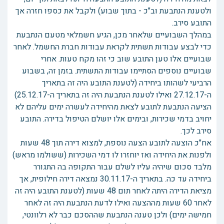
ולטענת הנתבעת וב"כ - בתוך שבוע) ולקבל את כספו חזרה אך
התובע סירב.
במהלך השבועיים שלאחר מכן, הגיע חשמלאי מטעם הנתבעת
כדי לבצע עבודות תשתית לקראת עבודות חברת החשמל. לאחר
שבועיים אלו טען התובע שוב כי זהו מקח טעות. אחרי
שבועיים נוספים הסתיימו עבודות התשתית. בזמן זה, בשבוע
הרביעי לשהותו ביחידה (לטענת התובע היה זה בתאריך
ה-27.12.17 ואילו לטענת הנתבעת היה זה בתאריך ה-25.12.17)
הציעה הנתבעת לתובע לצאת מהיחידה לעשרה ימים עליהם לא
יחויב בדמי שכירות, ובימים אלו יושלם הטיפול בדירה. התובע
סירב לכך.
אח"כ הוצעה לתובע הצעה נוספת, למצוא דירה תוך 48 שעות
ולפנות את היחידה ואז יוחזרו לו דמי השכירות (ששולמו מראש)
מלבד סכום שיהיה עליו לשלם עבור התקופה בה התגורר
ביחידה עד כה. בתאריך ה-30.11.17 נמצאה דירה חילופית, אך
מציאת הדירה היתה לאחר תום 48 שעות (לטענת התובע היה זה
לאחר 60 שעות מההצעה ואילו לדעת הנתבעת היה זה לאחר
חמישה ימים) ולכן טענה הנתבעת שההסכם כבר לא רלוונטי,