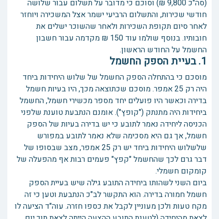
(סה"כ 9,800 ₪) וסוכם כי מדובר על תשלום עבור שלושה
חודשי שכירות, והתשלום הרביעי ישמר אצל המשכירה ויוחזר
לאחר סיום תקופת השכירות ולאחר שהשוכר ישלים את
חובותיו. בנוסף שולמו עוד 150 ₪ מקדמה עבור חשבון
החשמל על החודש הראשון.
1. בעיית הספק החשמל
מוסכם כי בהתחלה הספק החשמל של שלוש היחידות ביחד
היה רק 25 אמפר. מוסכם שכתוצאה מכך, היו בעיות חשמל
בדירה וכאשר היו פועלים יחד מספר מכשירי חשמל, החשמל
ביחידות היה מתנתק ("קופץ"). אומנם הנתבעת טוענת שלפני
הכניסה ליחידה נאמר לתובע כי יש בדירה בעיות של הספק
חשמל, אך גם היא מסכימה שלא נאמר לתובע במפורש
שלשלוש היחידות ביחד יש רק 25 אמפר, מצב שבסופו של
דבר גרם לכך שהחשמל "קפץ" פעמים רבות אף מהפעלה של
קומקום חשמלי.
ביום השני לשהותו ביחידה התובע גילה שיש בעיית הספק
חשמל חמורה בדירה. הוא התקשר לב"כ הנתבעת וטען כי זה
מקח טעות ולכן מעוניין לקבל את כספו חזרה. עוה"ד הציעה לו
לצאת מהיחידה (לטענת התובע ההצעה הייתה לצאת תוך יום,