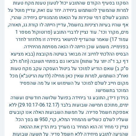
הסקנו בסעיף הקודם שהתובע יכול לטעון טענת מקח טעות
למרות שהמשיך להשתמש ביחידה. יחד עם זאת, עדיין מוטל על
התובע לשלם דמי שכירות על הנאתו מהמגורים ביחידה. שהרי,
אף שהיו בעיות רציניות בחשמל, עדיין הייתה לו קורת גג, תאורה,
מים, מקרר וכד'. עוד נציין לדברי התובע (פרוטוקול מספר 1
עמוד 17) שאמר שהעדיף להישאר ביחידה זו מלחזור לחדר
בפנימייה. משמע שכן הייתה לו הנאה מסוימת מהיחידה.
הבסיס ההלכתי לחיוב זה מבואר בשיטה מקובצת (בבא מציעא
דף נ,ב ד"ה יתר על שתות) והביאו גם בפתחי תשובה (חו"מ רלב
ס"ק ב) שאם הודיע למוכר על ביטול העסקה עקב מקח טעות
ואח"כ השתמש, למרות שאין כאן מחילה (לדעת הריטב"א) מכל
מקום חייב לשלם למוכר על השימוש או על מה שהפסיד
המוכר בתשמישו.
בנידון דידן, התובע גר ביחידה בפועל שלושה חודשים ועשרה
ימים, מתוכם חמישה שבועות בלבד (29.10.17-06.12.17) ללא
אספקת חשמל סדירה. על חמשת השבועות האלה אנו קובעים
שעליו לשלם כשליש מהמחיר המלא, קרי, 950 ₪ בסך הכל.
נציין כי מחיר זה הוא המחיר בו מעריך בית הדין את ההנאה
שהגיעה לתובע מיחידה ללא חשמל סדיר. על תשעה שבועות