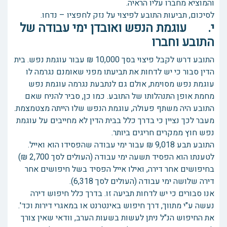
והמוציא מחברו עליו הראיה.
לסיכום, תביעות התובע לפיצוי על נזק לחפציו – נדחו.
י. עוגמת הנפש ואובדן ימי עבודה של
התובע וחברו
התובע דרש לקבל פיצוי בסך 10,000 ₪ עבור עוגמת נפש. בית
הדין סבור כי יש לדחות את תביעתו מפני שאומנם נגרמה לו
עוגמת נפש מסוימת, אולם גם לנתבעת נגרמה עוגמת נפש
מחמת אופן התנהלותו של התובע. כמו כן, סביר להניח שאם
התובע היה משתף פעולה, עוגמת הנפש שלו הייתה מצטמצמת.
מעבר לכך נציין כי בדרך כלל בבית הדין לא מחייבים על עוגמת
נפש חוץ ממקרים חריגים ביותר.
התובע תבע 9,018 ₪ עבור ימי עבודה שהפסידו הוא ואייל.
לטענתו הוא הפסיד תשעה ימי עבודה (העולים לסך 2,700 ₪)
בחיפושים אחר דירה, ואילו אייל הפסיד בשל חיפושים אחר
דירה שלושה ימי עבודה (העולים לסך 6,318).
אנו סבורים כי יש לדחות תביעה זו. בדרך כלל חיפוש דירה
נעשה ע"י מתווך, דרך חיפוש באינטרנט או במאגרי דירות וכד'.
את החיפוש הנ"ל ניתן לעשות בשעות הערב, וודאי שאין צורך