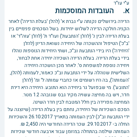
ע"י עו"ד
א. העובדות המוסכמות
הדירה בירושלים נקנתה ע"י גברת א' (להלן 'בעלת הדירה') לאחר
הקניה חולקה הדירה לשלוש יחידות. בשל הסכמים פנימיים בין
בעלת הדירה לבין נ' (להלן 'הנתבעת') ועו"ד ת' (להלן 'עוה"ד' או
'ב"כ') הטיפול וההשכרה של היחידה נשואת הדיון (להלן
'היחידה') היו בידי הנתבעת וב"כ, ושתי היחידות הנוספות נוהלו
בידי בעלת הדירה. בעלת הדירה השכירה יחידה אחת לבחור,
ויחידה נוספת למשפחת ס'. לאחר מכן הושכרה היחידה
השלישית שנוהלה על ידי הנתבעת וב"כ כאמור, לעמותה (להלן,
'העמותה'), בה היו רשומים אז כחברי עמותה ל' ומ' (להלן
'התובע'). מי שבפועל גר ביחידה הוא התובע. היחידה היא דירת
חדר, ויש בה מחיצה עשויה מקיר גבס שגובהה 1.2 מטר.
המחיצה מפרידה בין חלל המטבח לבין חדר השינה.
הסכם השכירות של היחידה, נחתם בין בעלת הדירה (שיוצגה על
ידי הנתבעת וב"כ) לבין העמותה בתאריך 26.10.2017 והשכירות
החלה ב- 29.10.2017. שכר הדירה החודשי היה 2,450 ₪.
העמותה שילמה בהתחלה במזומן עבור ארבעה חודשי שכירות