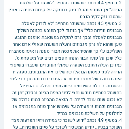
2. בסעיף 4.4 נכתב שהשוכר מתחייב "לשמור על שלמות
הדירה" אך התובע נהג לדפוק בחוזקה על קירות היחידה באופן
שהסבו נזק לקיר הגבס.
3. בסעיף 4.5 נכתב שהשוכר מתחייב "לא לזרוק לאסלה
מגבונים וניירות כלל" אך בניגוד לכך התובע בכוונה השליך
מגבונים לאסלה ובכך גרם לתקלה במשאבה. אומנם התובע
טען שהוא לא זרק מגבונים והעלה השערה שאולי אדם אחר
השליכם ע"י כך שהסיר את מכסה הבור. טענה זו אינה מסתברת
כלל שכן על פתח הבור הונחו חפצים רבים של משפחת ס'.
כמו כן העלה התובע השערה שאולי העובדים שעבדו בשיפוץ
הדירה לפני כניסתו הם אלו שהשליכו את המגבונים. טענה זו
אינה נכונה בשל מספר סיבות: א. העובדים נכנסו תוך כדי ליווי
והשגחה. ב. דלת השירותים הייתה תמיד נעולה. ג. הטיפול
בחשמל הסתיים חודש וחצי לפני הצפת הביוב ובפרק זמן זה
לא נכנס שום עובד לדירה. ד. הוצאה מהביוב כמות גדולה של
מגבונים וכמות זו מעידה על שימוש ארוך טווח במגבונים או
לחילופין על השלכת מגבונים במזיד.
4. בסעיף 4.9 נכתב "ידוע לשוכר כי במידה ויהיו הפרעות מצד
השוכר בבניין... יודיע המשכיר לשוכר על סיום השכירות... על