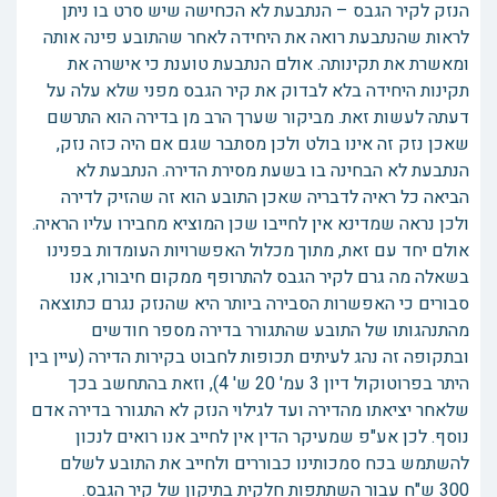
הנזק לקיר הגבס – הנתבעת לא הכחישה שיש סרט בו ניתן
לראות שהנתבעת רואה את היחידה לאחר שהתובע פינה אותה
ומאשרת את תקינותה. אולם הנתבעת טוענת כי אישרה את
תקינות היחידה בלא לבדוק את קיר הגבס מפני שלא עלה על
דעתה לעשות זאת. מביקור שערך הרב מן בדירה הוא התרשם
שאכן נזק זה אינו בולט ולכן מסתבר שגם אם היה כזה נזק,
הנתבעת לא הבחינה בו בשעת מסירת הדירה. הנתבעת לא
הביאה כל ראיה לדבריה שאכן התובע הוא זה שהזיק לדירה
ולכן נראה שמדינא אין לחייבו שכן המוציא מחבירו עליו הראיה.
אולם יחד עם זאת, מתוך מכלול האפשרויות העומדות בפנינו
בשאלה מה גרם לקיר הגבס להתרופף ממקום חיבורו, אנו
סבורים כי האפשרות הסבירה ביותר היא שהנזק נגרם כתוצאה
מהתנהגותו של התובע שהתגורר בדירה מספר חודשים
ובתקופה זה נהג לעיתים תכופות לחבוט בקירות הדירה (עיין בין
היתר בפרוטוקול דיון 3 עמ' 20 ש' 4), וזאת בהתחשב בכך
שלאחר יציאתו מהדירה ועד לגילוי הנזק לא התגורר בדירה אדם
נוסף. לכן אע"פ שמעיקר הדין אין לחייב אנו רואים לנכון
להשתמש בכח סמכותינו כבוררים ולחייב את התובע לשלם
300 ש"ח עבור השתתפות חלקית בתיקון של קיר הגבס.