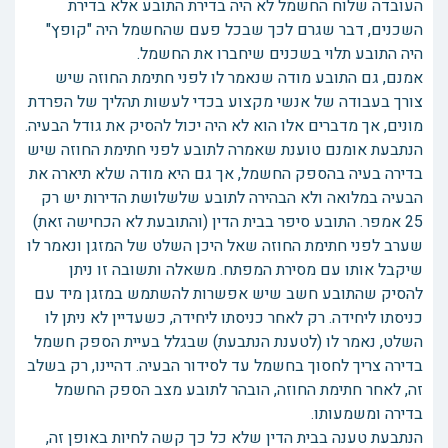
העובדה שלוח החשמל לא היה בדירת התובע אלא בדירת
השכנים, דבר שגרם לכך שבכל פעם שהחשמל היה "קופץ"
היה התובע תלוי בשכנים שיחברו את החשמל.
אמנם, גם התובע מודה שנאמר לו לפני חתימת החוזה שיש
צורך בעבודה של אנשי מקצוע בכדי לעשות תהליך של הפרדת
מונים, אך מדברים אלו הוא לא היה יכול להסיק את גודל הבעיה.
הנתבעת אומנם טוענת שאמרה לתובע לפני חתימת החוזה שיש
בדירה בעיה בהספק החשמל, אך גם היא מודה שלא תיארה את
הבעיה במלואה ולא הבהירה לתובע שלשלושת הדירות יש רק
25 אמפר. התובע סיפר בבית הדין (והתובעת לא הכחישה זאת)
שערב לפני חתימת החוזה שאל היכן השלט של המזגן ונאמר לו
שיקבל אותו עם מסירת המפתח. משאלה ותשובה זו ניתן
להסיק שהתובע חשב שיש אפשרות להשתמש במזגן מיד עם
כניסתו ליחידה. רק לאחר כניסתו ליחידה, כשעדיין לא ניתן לו
השלט, נאמר לו (לטענת הנתבעת) שבגלל בעיית הספק חשמל
בדירה צריך לחסוך בחשמל עד לסידור הבעיה. דהיינו, רק בשלב
זה, לאחר חתימת החוזה, הובהר לתובע מצב הספק החשמל
בדירה ומשמעותו.
הנתבעת טענה בבית הדין שלא כל כך קשה לחיות באופן זה,