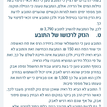
בשולי הדברים יש לציין כי התובע טען כי הוא זכאי לפיצוי בשל
נזילות המים אל הדירה. אולם, הנתבעת טענה כי הנזילה תוקנה
תוך מספר ימים וזאת למרות הקשיים שהערים התובע. לדעת
בית הדין מדובר בטיפול סביר ולכן התובע אינו זכאי לפיצוי על
כך.
לכן, על הנתבעת להשיב לתובע 3,790 ₪.
ט. הנזק לרכושו של התובע
התובע טען כי החשמלאי שהיה ביחידה הרס את פח האשפה
וכי שווי הפח הוא 150 ₪. הנתבעת הכחישה זאת והתובע לא
הביא ראיה לדבריו, ולכן הנתבעת אינה חייבת לשלם על כך, זאת
על פי הכלל הידוע המוציא מחברו עליו הראיה.
בנוסף התובע טען כי בעת ביצוע עבודות החשמל נספג אבק
במזרון ומכיון שהוא רגיש לאבק אינו יכול להשתמש במזרון
ולכן הוא תובע על כך 1,500 ₪. אנו סבורים כי יש לדחות את
טענתו בשל מספר סיבות:
1. התובע לא הביא כל ראיה שאכן נגרם נזק למזרון. מעבר לכך,
כאשר הדיין הרב מן ביקר במקום הוא לא הבחין בשום סימני
אבק, על אף שגם הוא רגיש לאבק.
2. גם לדעת התובע לא מדובר בנזק בלתי הפיך למזרון, אלא