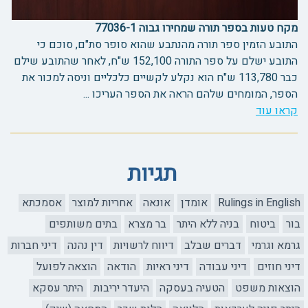
מקח טעות בספר תורה שמחירו גבוה 77036-1
התובע הזמין ספר תורה מהנתבע שהוא סופר סת"ם, סוכם כי
התובע ישלם על ספר התורה 152,100 ש"ח, לאחר שהתובע שילם
כבר 113,780 ש"ח הוא נקלע לקשיים כלכליים וניסה למכור את
הספר, המומחים שלהם הראה את הספר העריכו ...
קראו עוד
תגיות
Rulings in English
אומדן
אונאה
אחריות למוצר
אסמכתא
בור
ביטוח
בניה ללא היתר
בר מצרא
בתים משותפים
גרמא וגרמי
דברים שבלב
דיווח לרשויות
דין נהנה
דיני חברות
דיני חוזים
דיני עבודה
דיני ראיות
הודאה
הוצאה לפועל
הוצאות משפט
הטעיה בעסקה
היעדר יריבות
היתר עסקא