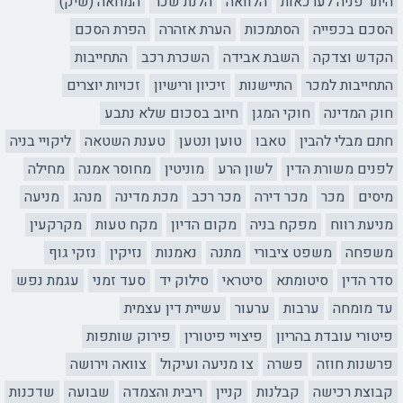
היתר פניה לערכאות
הלוואה
הלנת שכר
המחאה (שיק)
הסכם בכפייה
הסתמכות
הערת אזהרה
הפרת הסכם
הקדש וצדקה
השבת אבידה
השכרת רכב
התחייבות
התחייבות למכר
התיישנות
זיכיון ורישיון
זכויות יוצרים
חוק המדינה
חוקי המגן
חיוב בסכום שלא נתבע
חתם מבלי להבין
טאבו
טוען ונטען
טענת השטאה
ליקויי בניה
לפנים משורת הדין
לשון הרע
מוניטין
מחוסר אמנה
מחילה
מיסים
מכר
מכר דירה
מכר רכב
מכת מדינה
מנהג
מניעה
מניעת רווח
מפקח בניה
מקום הדיון
מקח טעות
מקרקעין
משפחה
משפט ציבורי
מתנה
נאמנות
נזיקין
נזקי גוף
סדר הדין
סיטומתא
סיטראי
סילוק יד
סעד זמני
עגמת נפש
עד מומחה
ערבות
ערעור
עשיית דין עצמית
פיטורי עובדת בהריון
פיצויי פיטורין
פירוק שותפות
פרשנות חוזה
פשרה
צו מניעה ועיקול
צוואה וירושה
קבוצת רכישה
קבלנות
קניין
ריבית והצמדה
שבועה
שדכנות