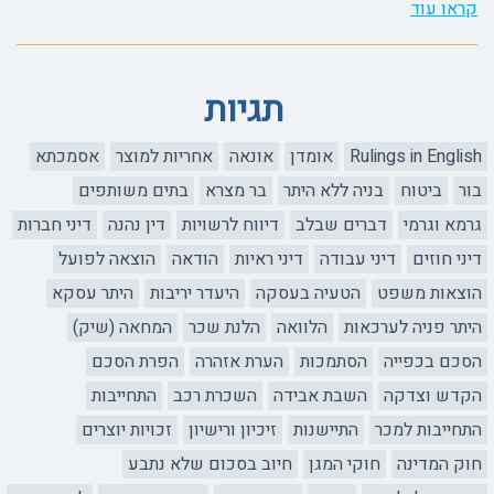
קראו עוד
תגיות
Rulings in English
אומדן
אונאה
אחריות למוצר
אסמכתא
בור
ביטוח
בניה ללא היתר
בר מצרא
בתים משותפים
גרמא וגרמי
דברים שבלב
דיווח לרשויות
דין נהנה
דיני חברות
דיני חוזים
דיני עבודה
דיני ראיות
הודאה
הוצאה לפועל
הוצאות משפט
הטעיה בעסקה
היעדר יריבות
היתר עסקא
היתר פניה לערכאות
הלוואה
הלנת שכר
המחאה (שיק)
הסכם בכפייה
הסתמכות
הערת אזהרה
הפרת הסכם
הקדש וצדקה
השבת אבידה
השכרת רכב
התחייבות
התחייבות למכר
התיישנות
זיכיון ורישיון
זכויות יוצרים
חוק המדינה
חוקי המגן
חיוב בסכום שלא נתבע