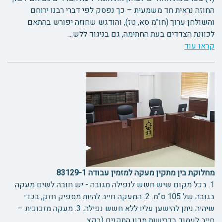
החוזה נראית חד משמעית – כך נפסק לפי דברי רבנו ירוחם
והשולחן ערוך (חו"מ סא, טז), והודגש שחוזה יפורש בהתאם
לכוונת הצדדים בעת החתימה, גם בניגוד ללש...
קראו עוד
מחלוקת בין מתקין מעקה למזמין עבודה 83129-1
1. בכל מקום שיש חשש לנפילה מגובה - יש חובה לשים מעקה
בגובה של 105 ס"מ. 2. המעקה חייב להיות מספיק חזק, בכדי
שיהיה ניתן להישען עליו ללא חשש נפילה. 3. מעקה מזכוכית –
חייב לעמוד בדרישות מכון התקנים (בקצ...