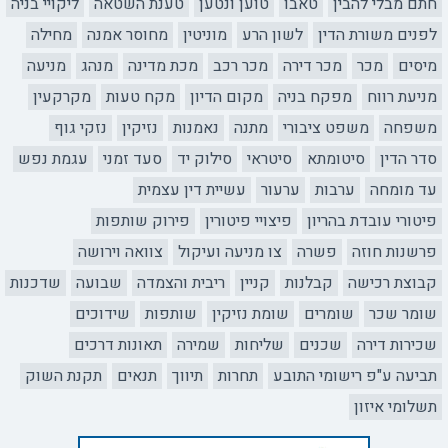
חתם מבלי להבין
טאבו
טוען ונטען
טענת השטאה
ליקויי בניה
לפנים משורת הדין
לשון הרע
מוניטין
מחוסר אמנה
מחילה
מיסים
מכר
מכר דירה
מכר רכב
מכת מדינה
מנהג
מניעה
מניעת רווח
מפקח בניה
מקום הדיון
מקח טעות
מקרקעין
משפחה
משפט ציבורי
מתנה
נאמנות
נזיקין
נזקי גוף
סדר הדין
סיטומתא
סיטראי
סילוק יד
סעד זמני
עגמת נפש
עד מומחה
ערבות
ערעור
עשיית דין עצמית
פיטורי עובדת בהריון
פיצויי פיטורין
פירוק שותפות
פרשנות חוזה
פשרה
צו מניעה ועיקול
צוואה וירושה
קבוצת רכישה
קבלנות
קניין
ריבית והצמדה
שבועה
שדכנות
שומר שכר
שומרים
שומת נזיקין
שותפות
שידוכים
שכירות דירה
שכנים
שליחות
שמירה
תאונות דרכים
תביעה ע"פ רישומי התובע
תחרות
תיווך
תנאים
תקנת השוק
תשלומי איזון