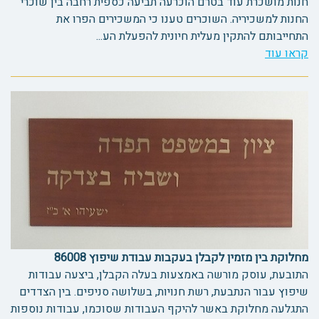
חנות מושכרת עוד בטרם הוכרעה תביעה כספית רחבה בין שוכרי
החנות למשכיריה. השוכרים טענו כי המשכירים הפרו את
התחייבותם להתקין מעלית חיונית להפעלת הע...
קראו עוד
מחלוקת בין מזמין לקבלן בעקבות עבודת שיפוץ 86008
התובעת, עוסק מורשה באמצעות בעלה הקבלן, ביצעה עבודות
שיפוץ עבור הנתבעת, רשת חנויות, בשלושה סניפים. בין הצדדים
התגלעה מחלוקת באשר להיקף העבודות שסוכמו, עבודות נוספות