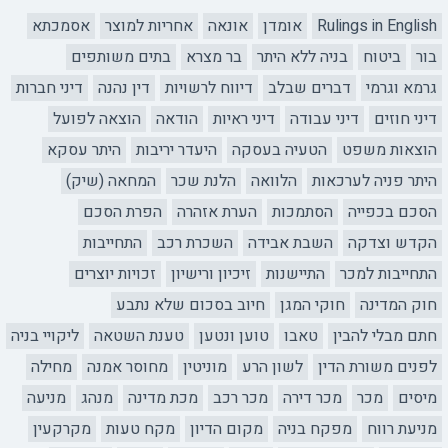
Rulings in English
אומדן
אונאה
אחריות למוצר
אסמכתא
בור
ביטוח
בניה ללא היתר
בר מצרא
בתים משותפים
גרמא וגרמי
דברים שבלב
דיווח לרשויות
דין נהנה
דיני חברות
דיני חוזים
דיני עבודה
דיני ראיות
הודאה
הוצאה לפועל
הוצאות משפט
הטעיה בעסקה
היעדר יריבות
היתר עסקא
היתר פניה לערכאות
הלוואה
הלנת שכר
המחאה (שיק)
הסכם בכפייה
הסתמכות
הערת אזהרה
הפרת הסכם
הקדש וצדקה
השבת אבידה
השכרת רכב
התחייבות
התחייבות למכר
התיישנות
זיכיון ורישיון
זכויות יוצרים
חוק המדינה
חוקי המגן
חיוב בסכום שלא נתבע
חתם מבלי להבין
טאבו
טוען ונטען
טענת השטאה
ליקויי בניה
לפנים משורת הדין
לשון הרע
מוניטין
מחוסר אמנה
מחילה
מיסים
מכר
מכר דירה
מכר רכב
מכת מדינה
מנהג
מניעה
מניעת רווח
מפקח בניה
מקום הדיון
מקח טעות
מקרקעין