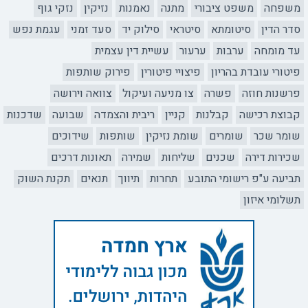
משפחה
משפט ציבורי
מתנה
נאמנות
נזיקין
נזקי גוף
סדר הדין
סיטומתא
סיטראי
סילוק יד
סעד זמני
עגמת נפש
עד מומחה
ערבות
ערעור
עשיית דין עצמית
פיטורי עובדת בהריון
פיצויי פיטורין
פירוק שותפות
פרשנות חוזה
פשרה
צו מניעה ועיקול
צוואה וירושה
קבוצת רכישה
קבלנות
קניין
ריבית והצמדה
שבועה
שדכנות
שומר שכר
שומרים
שומת נזיקין
שותפות
שידוכים
שכירות דירה
שכנים
שליחות
שמירה
תאונות דרכים
תביעה ע"פ רישומי התובע
תחרות
תיווך
תנאים
תקנת השוק
תשלומי איזון