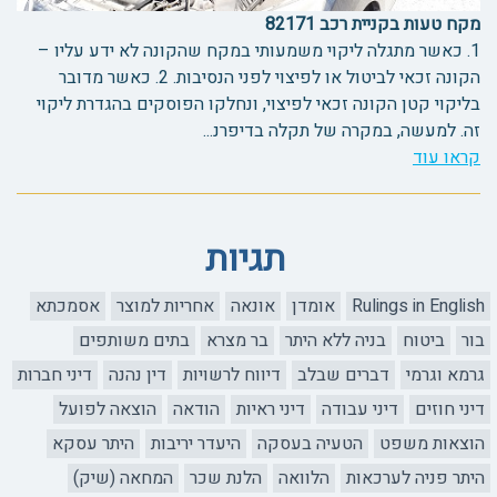
מקח טעות בקניית רכב 82171
1. כאשר מתגלה ליקוי משמעותי במקח שהקונה לא ידע עליו –
הקונה זכאי לביטול או לפיצוי לפני הנסיבות. 2. כאשר מדובר
בליקוי קטן הקונה זכאי לפיצוי, ונחלקו הפוסקים בהגדרת ליקוי
זה. למעשה, במקרה של תקלה בדיפרנ...
קראו עוד
תגיות
Rulings in English
אומדן
אונאה
אחריות למוצר
אסמכתא
בור
ביטוח
בניה ללא היתר
בר מצרא
בתים משותפים
גרמא וגרמי
דברים שבלב
דיווח לרשויות
דין נהנה
דיני חברות
דיני חוזים
דיני עבודה
דיני ראיות
הודאה
הוצאה לפועל
הוצאות משפט
הטעיה בעסקה
היעדר יריבות
היתר עסקא
היתר פניה לערכאות
הלוואה
הלנת שכר
המחאה (שיק)