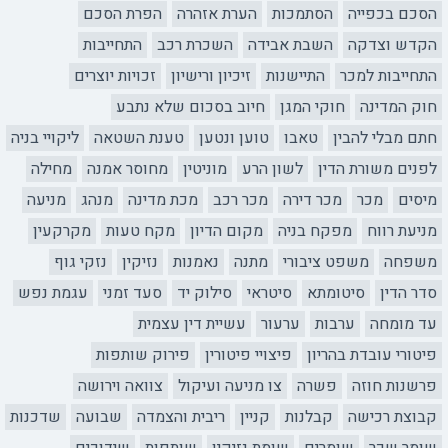
הסכם בכפייה
הסתמכות
הערת אזהרה
הפרת הסכם
הקדש וצדקה
השבת אבידה
השכרת רכב
התחייבות
התחייבות למכר
התיישנות
זיכיון ורישיון
זכויות יוצרים
חוק המדינה
חוקי המגן
חיוב בסכום שלא נתבע
חתם מבלי להבין
טאבו
טוען ונטען
טענת השטאה
ליקויי בניה
לפנים משורת הדין
לשון הרע
מוניטין
מחוסר אמנה
מחילה
מיסים
מכר
מכר דירה
מכר רכב
מכת מדינה
מנהג
מניעה
מניעת רווח
מפקח בניה
מקום הדיון
מקח טעות
מקרקעין
משפחה
משפט ציבורי
מתנה
נאמנות
נזיקין
נזקי גוף
סדר הדין
סיטומתא
סיטראי
סילוק יד
סעד זמני
עגמת נפש
עד מומחה
ערבות
ערעור
עשיית דין עצמית
פיטורי עובדת בהריון
פיצויי פיטורין
פירוק שותפות
פרשנות חוזה
פשרה
צו מניעה ועיקול
צוואה וירושה
קבוצת רכישה
קבלנות
קניין
ריבית והצמדה
שבועה
שדכנות
שומר שכר
שומרים
שומת נזיקין
שותפות
שידוכים