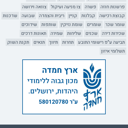
פרשנות חוזה
פשרה
צו מניעה ועיקול
צוואה וירושה
קבוצת רכישה
קבלנות
קניין
ריבית והצמדה
שבועה
שדכנות
שומר שכר
שומרים
שומת נזיקין
שותפות
שידוכים
שכירות דירה
שכנים
שליחות
שמירה
תאונות דרכים
תביעה ע"פ רישומי התובע
תחרות
תיווך
תנאים
תקנת השוק
תשלומי איזון