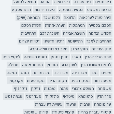
דיני חוזים
דיני עבודה
דיני ראיות
הודאה
הוצאה לפועל
הוצאות משפט
הטעיה בעסקה
היעדר יריבות
היתר עסקא
היתר פניה לערכאות
הלוואה
הלנת שכר
המחאה (שיק)
הסכם בכפייה
הסתמכות
הערת אזהרה
הפרת הסכם
הקדש וצדקה
השבת אבידה
השכרת רכב
התחייבות
התחייבות למכר
התיישנות
זיכיון ורישיון
זכויות יוצרים
חוק המדינה
חוקי המגן
חיוב בסכום שלא נתבע
חתם מבלי להבין
טאבו
טוען ונטען
טענת השטאה
ליקויי בניה
לפנים משורת הדין
לשון הרע
מוניטין
מחוסר אמנה
מחילה
מיסים
מכר
מכר דירה
מכר רכב
מכת מדינה
מנהג
מניעה
מניעת רווח
מפקח בניה
מקום הדיון
מקח טעות
מקרקעין
משפחה
משפט ציבורי
מתנה
נאמנות
נזיקין
נזקי גוף
סדר הדין
סיטומתא
סיטראי
סילוק יד
סעד זמני
עגמת נפש
עד מומחה
ערבות
ערעור
עשיית דין עצמית
פיטורי עובדת בהריון
פיצויי פיטורין
פירוק שותפות