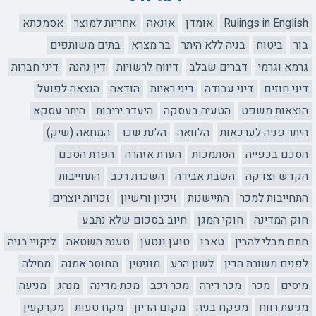
Rulings in English
אומדן
אונאה
אחריות למוצר
אסמכתא
בור
ביטוח
בניה ללא היתר
בר מצרא
בתים משותפים
גרמא וגרמי
דברים שבלב
דיווח לרשויות
דין נהנה
דיני חברות
דיני חוזים
דיני עבודה
דיני ראיות
הודאה
הוצאה לפועל
הוצאות משפט
הטעיה בעסקה
היעדר יריבות
היתר עסקא
היתר פניה לערכאות
הלוואה
הלנת שכר
המחאה (שיק)
הסכם בכפייה
הסתמכות
הערת אזהרה
הפרת הסכם
הקדש וצדקה
השבת אבידה
השכרת רכב
התחייבות
התחייבות למכר
התיישנות
זיכיון ורישיון
זכויות יוצרים
חוק המדינה
חוקי המגן
חיוב בסכום שלא נתבע
חתם מבלי להבין
טאבו
טוען ונטען
טענת השטאה
ליקויי בניה
לפנים משורת הדין
לשון הרע
מוניטין
מחוסר אמנה
מחילה
מיסים
מכר
מכר דירה
מכר רכב
מכת מדינה
מנהג
מניעה
מניעת רווח
מפקח בניה
מקום הדיון
מקח טעות
מקרקעין