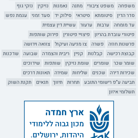
משפחה
משפט ציבורי
מתנה
נאמנות
נזיקין
נזקי גוף
סדר הדין
סיטומתא
סיטראי
סילוק יד
סעד זמני
עגמת נפש
עד מומחה
ערבות
ערעור
עשיית דין עצמית
פיטורי עובדת בהריון
פיצויי פיטורין
פירוק שותפות
פרשנות חוזה
פשרה
צו מניעה ועיקול
צוואה וירושה
קבוצת רכישה
קבלנות
קניין
ריבית והצמדה
שבועה
שדכנות
שומר שכר
שומרים
שומת נזיקין
שותפות
שידוכים
שכירות דירה
שכנים
שליחות
שמירה
תאונות דרכים
תביעה ע"פ רישומי התובע
תחרות
תיווך
תנאים
תקנת השוק
תשלומי איזון