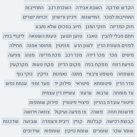
הקדש וצדקה
השבת אבידה
השכרת רכב
התחייבות
התחייבות למכר
התיישנות
זיכיון ורישיון
זכויות יוצרים
חוק המדינה
חוקי המגן
חיוב בסכום שלא נתבע
חתם מבלי להבין
טאבו
טוען ונטען
טענת השטאה
ליקויי בניה
לפנים משורת הדין
לשון הרע
מוניטין
מחוסר אמנה
מחילה
מיסים
מכר
מכר דירה
מכר רכב
מכת מדינה
מנהג
מניעה
מניעת רווח
מפקח בניה
מקום הדיון
מקח טעות
מקרקעין
משפחה
משפט ציבורי
מתנה
נאמנות
נזיקין
נזקי גוף
סדר הדין
סיטומתא
סיטראי
סילוק יד
סעד זמני
עגמת נפש
עד מומחה
ערבות
ערעור
עשיית דין עצמית
פיטורי עובדת בהריון
פיצויי פיטורין
פירוק שותפות
פרשנות חוזה
פשרה
צו מניעה ועיקול
צוואה וירושה
קבוצת רכישה
קבלנות
קניין
ריבית והצמדה
שבועה
שדכנות
שומר שכר
שומרים
שומת נזיקין
שותפות
שידוכים