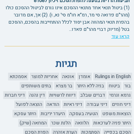
תביעות הדדיות בטענה להפרת הסכם זיכיון 81087
(1) ביטול תנאי אחד מתנאי ההסכם אינו גורם לביטול ההסכם כולו
(מהר"ם פדואה סי מד, רמ"א חו"מ סי' נא, ו). (2) אך, אם מדובר
בהפרת תנאי המהווה אבן יסוד לכלל ההתחייבות בהסכם, ההסכם
בטל (מדיוק דברי מהר"ם פאדו...
קראו עוד
תגיות
Rulings in English
אומדן
אונאה
אחריות למוצר
אסמכתא
בור
ביטוח
בניה ללא היתר
בר מצרא
בתים משותפים
גרמא וגרמי
דברים שבלב
דיווח לרשויות
דין נהנה
דיני חברות
דיני חוזים
דיני עבודה
דיני ראיות
הודאה
הוצאה לפועל
הוצאות משפט
הטעיה בעסקה
היעדר יריבות
היתר עסקא
היתר פניה לערכאות
הלוואה
הלנת שכר
המחאה (שיק)
הסכם בכפייה
הסתמכות
הערת אזהרה
הפרת הסכם