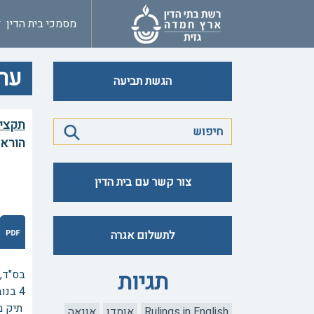
מסמכי בית הדין
ערע
הגשת תביעה
תקצי
הוראו
צור קשר עם בית הדין
לתשלום אגרה
תגיות
בס"ד,
4 בנובמבר 2024
תיק מס' 
Rulings in English
אומדן
אונאה