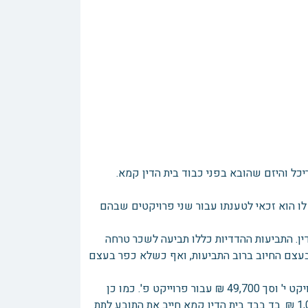
יכל והיזם שהובא בפני כבוד בית הדין קמא.
לו הוא זכאי לטענתו עבור שני פרויקטים שבהם
ין. התביעות ההדדיות כללו תביעה לשכר טרחה
 בעצם החיוב ברוב התביעות, ואף כשלא כפר בעצם
בתאריך 08/2/24 בית הדין קמא חייב את היזם לשלם סך 12,000 ₪ עבור פרויקט י' וסך 49,700 ₪ עבור פרוייקט פ'. כמו כן
חייב את היזם להשתתף בהוצאות המשפט של האדריכל ולשלם לו על כך 1,065 ₪. בד בבד בית הדין קמא חייב את התובע לתת