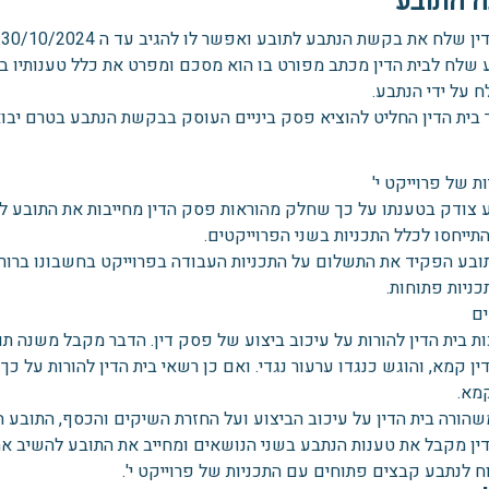
ה התובע
ין שלח את בקשת הנתבע לתובע ואפשר לו להגיב עד ה 30/10/2024.
 שלח לבית הדין מכתב מפורט בו הוא מסכם ומפרט את כלל טענותיו בע
 על ידי הנתבע.
בית הדין החליט להוציא פסק ביניים העוסק בבקשת הנתבע בטרם יבוא 
ת של פרוייקט י'
 צודק בטענתו על כך שחלק מהוראות פסק הדין מחייבות את התובע לתת
תייחסו לכלל התכניות בשני הפרוייקטים.
בע הפקיד את התשלום על התכניות העבודה בפרוייקט בחשבונו ברור ש
כניות פתוחות.
ם
ת בית הדין להורות על עיכוב ביצוע של פסק דין. הדבר מקבל משנה ת
ין קמא, והוגש כנגדו ערעור נגדי. ואם כן רשאי בית הדין להורות על כ
קמא.
שהורה בית הדין על עיכוב הביצוע ועל החזרת השיקים והכסף, התובע הי
דין מקבל את טענות הנתבע בשני הנושאים ומחייב את התובע להשיב א
ח לנתבע קבצים פתוחים עם התכניות של פרוייקט י'.