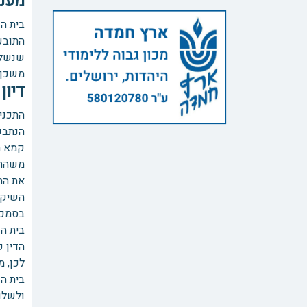
מענ
בית הד
התובע
שנשלח
משכך 
דיון
התכניו
הנתבע
קמא ה
משהתו
את הת
השיקי
בסמכו
בית הד
הדין 
לכן, מ
בית ה
ולשלו