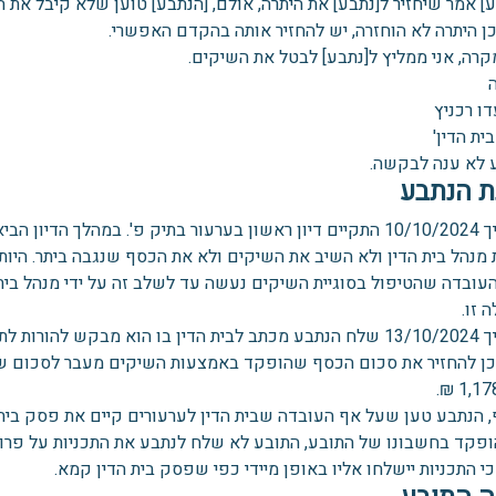
] אמר שיחזיר ל[נתבע] את היתרה, אולם, [הנתבע] טוען שלא קיבל את 
ן היתרה לא הוחזרה, יש להחזיר אותה בהקדם האפשרי.
קרה, אני ממליץ ל[נתבע] לבטל את השיקים.
ו רכניץ
ית הדין'
 לא ענה לבקשה.
ת הנתבע
בתאריך 10/10/2024 התקיים דיון ראשון בערעור בתיק פ'. במהלך ה
מנהל בית הדין ולא השיב את השיקים ולא את הכסף שנגבה ביתר. היות ו
העובדה שהטיפול בסוגיית השיקים נעשה עד לשלב זה על ידי מנהל בית 
 זו.
בתאריך 13/10/2024 שלח הנתבע מכתב לבית הדין בו הוא מבקש ל
וכן להחזיר את סכום הכסף שהופקד באמצעות השיקים מעבר לסכום שאו
, הנתבע טען שעל אף העובדה שבית הדין לערעורים קיים את פסק בית ה
ופקד בחשבונו של התובע, התובע לא שלח לנתבע את התכניות על פרוי
י התכניות יישלחו אליו באופן מיידי כפי שפסק בית הדין קמא.