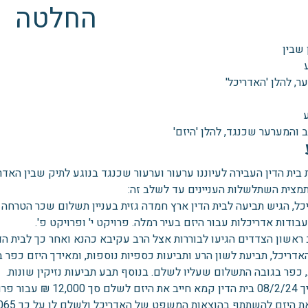
החלטה
 שבין
ער, להלן 'האדריכל'
 והמערער שכנגד, להלן 'היזם'
בית הדין העבירה לעיוננו ערעור וערעור שכנגד בנוגע לתיק שבין האדר
תמצית השתלשלות העניינים עד לשלב זה:
כל, הגיש תביעה לבית הדין ארץ חמדה גזית בעניין תשלום שכר הטרחה 
בודות אדריכלות עבור היזם בעיר רמלה. פרויקט י' ופרויקט פ'.
ראשון הצדדים הגיעו לבוררות אצל הרב עקיבא כהנא ואחר כך לבית הד
אדריכל, תביעת לשון הרע ותביעות כספיות נוספות, ומאידך היזם כפר
 כפר בגובה התשלום שעליו לשלם. בנוסף תבע תביעות נזיקין שונות.