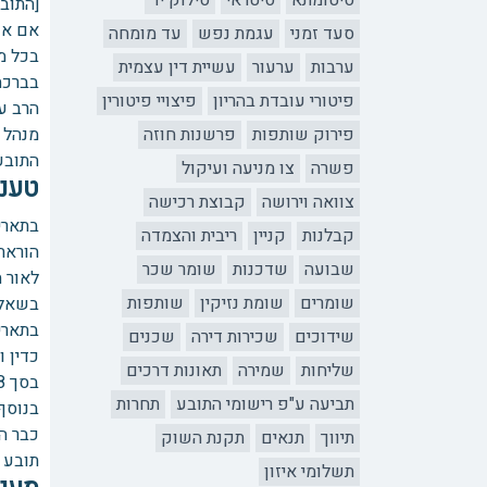
סיטומתא
סיטראי
סילוק יד
[התובע
אם אכ
סעד זמני
עגמת נפש
עד מומחה
בכל מ
ערבות
ערעור
עשיית דין עצמית
בברכה
פיטורי עובדת בהריון
פיצויי פיטורין
הרב עד
פירוק שותפות
פרשנות חוזה
מנהל ב
התובע
פשרה
צו מניעה ועיקול
טענ
צוואה וירושה
קבוצת רכישה
קבלנות
קניין
ריבית והצמדה
הוראת 
שבועה
שדכנות
שומר שכר
לאור 
שומרים
שומת נזיקין
שותפות
בשאלה
שידוכים
שכירות דירה
שכנים
כדין 
שליחות
שמירה
תאונות דרכים
בסך 1,178 ₪.
תביעה ע"פ רישומי התובע
תחרות
בנוסף
כבר ה
תיווך
תנאים
תקנת השוק
תובע כ
תשלומי איזון