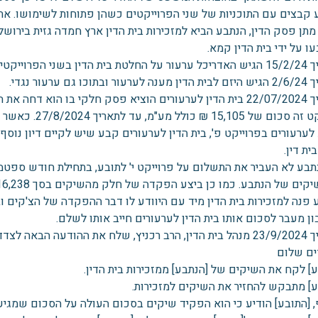
 קבצים עם התוכניות של שני הפרוייקטים כשהן פתוחות לשימושו. את 
מתן פסק הדין, הנתבע הביא למזכירות בית הדין ארץ חמדה גזית בירו
 על ידי בית הדין קמא.
דין בשני הפרוייקטים.
תוכו גם ערעור נגדי.
בתאריך 22/07/2024 בית הדין לערעורים הוציא פסק חלקי בו הוא 
ולל מע"מ, עד לתאריך 27/8/2024. כאשר את כלל הפסק בנושא י' בית הדין לערעורים אישר.
 לערעורים בפרוייקט פ', בית הדין לערעורים קבע שיש לקיים דיון נו
ית דין.
קים של הנתבע. כמו כן ביצע הפקדה של חלק מהשיקים בסך 16,238 ₪.
 פנה למזכירות בית הדין מיד עם היוודע לו דבר ההפקדה של הצ'קים
ן מעבר לסכום אותו בית הדין לערעורים חייב אותו לשלם.
 ההודעה הבאה לצדדים:
ים שלום
] לקח את השיקים של [הנתבע] ממזכירות בית הדין.
ע] מתבקש להחזיר את השיקים למזכירות.
, [התובע] הודיע כי הוא הפקיד שיקים בסכום העולה על הסכום שמגיע 