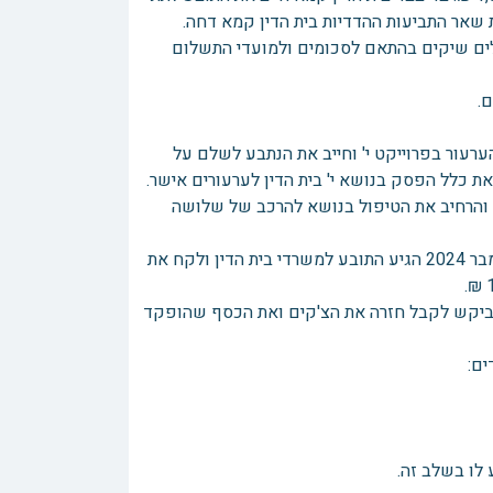
שאר התביעות ההדדיות בית הדין קמא דחה.
שלים שיקים בהתאם לסכומים ולמועדי התשלום
דחה את הערעור בפרוייקט י' וחייב את הנתבע לשלם על
סף והרחיב את הטיפול בנושא להרכב של שלושה
משהנתבע לא העביר את התשלום על פרוייקט י' לתובע, בתחילת חודש ספטמבר 2024 הגיע התובע למשרדי בית הדין ולקח את
 וביקש לקבל חזרה את הצ'קים ואת הכסף שהופקד
לו בשלב זה.