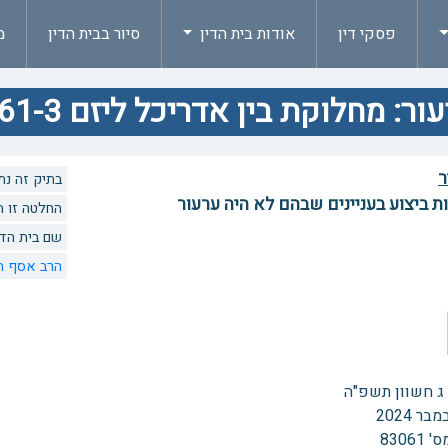
פסקי דין
אודות בית הדין
סיור בבית הדין
מ
ור: מחלוקת בין אדריכל ליזם 83061-3
ר
בתיק זה נתנו 5 החלטות. לצפיה בהחלט
ת ביצוע בעניינים שבהם לא היה ערעור
החלטה זו הוזכרה 0 פעמים
שם בית הדי
הרב אסף הר
 ג חשוון תשפ"ה
83061