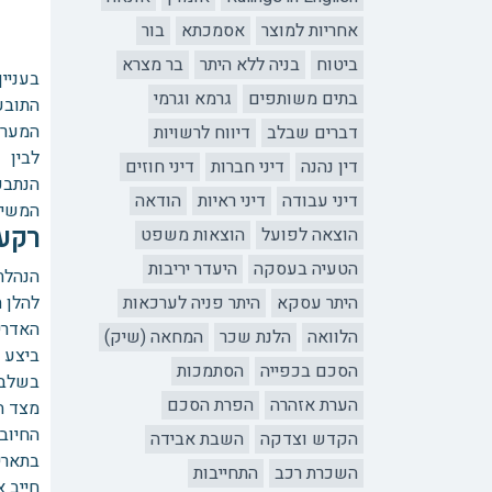
אחריות למוצר
אסמכתא
בור
ביטוח
בניה ללא היתר
בר מצרא
בעניין
בתים משותפים
גרמא וגרמי
התובע
המער
דברים שבלב
דיווח לרשויות
לבין
דין נהנה
דיני חברות
דיני חוזים
הנתבע
דיני עבודה
דיני ראיות
הודאה
המשיב
רקע
הוצאה לפועל
הוצאות משפט
הטעיה בעסקה
היעדר יריבות
הנהלת 
היתר עסקא
היתר פניה לערכאות
להלן 
האדרי
הלוואה
הלנת שכר
המחאה (שיק)
ביצע ע
הסכם בכפייה
הסתמכות
בשלב 
הערת אזהרה
הפרת הסכם
מצד ה
החיוב,
הקדש וצדקה
השבת אבידה
השכרת רכב
התחייבות