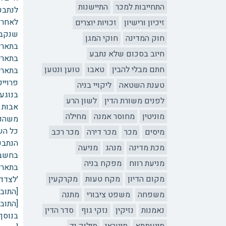
התחייבות למכר
התיישנות
לנתבע
לאחר 
זיכיון ורישיון
זכויות יוצרים
שנקבעו
חוק המדינה
חוקי המגן
בתאריך 15/2/24 הגיש האדריכל ערעור על החלטת בית ה
חיוב בסכום שלא נתבע
בתאריך 2/6/24 הגיש היזם לבית הדין מענה לערעור וב
חתם מבלי להבין
טאבו
טוען ונטען
פרוייקט זה סכום של 15,105 ₪ כ
טענת השטאה
ליקויי בניה
בנוגע
לפנים משורת הדין
לשון הרע
אבות ב
מוניטין
מחוסר אמנה
מחילה
כל השי
מיסים
מכר
מכר דירה
מכר רכב
הנתבע
מכת מדינה
מנהג
מניעה
בחשבו
מניעת רווח
מפקח בניה
בתאריך 23/9/2024 מנהל בית הדין, הרב רכניץ, שלח את
מקום הדיון
מקח טעות
מקרקעין
'לצדד
[התובע
משפחה
משפט ציבורי
מתנה
[התוב
נאמנות
נזיקין
נזקי גוף
סדר הדין
בנוסף