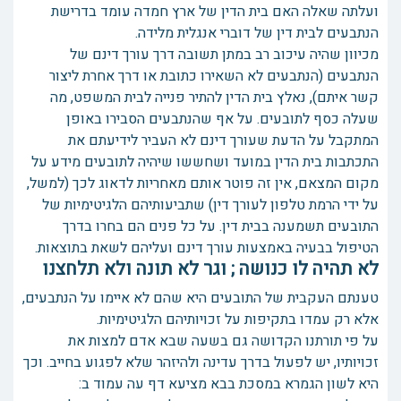
ועלתה שאלה האם בית הדין של ארץ חמדה עומד בדרישת
הנתבעים לבית דין של דוברי אנגלית מלידה.
מכיוון שהיה עיכוב רב במתן תשובה דרך עורך דינם של
הנתבעים (הנתבעים לא השאירו כתובת או דרך אחרת ליצור
קשר איתם), נאלץ בית הדין להתיר פנייה לבית המשפט, מה
שעלה כסף לתובעים. על אף שהנתבעים הסבירו באופן
המתקבל על הדעת שעורך דינם לא העביר לידיעתם את
התכתבות בית הדין במועד ושחששו שיהיה לתובעים מידע על
מקום המצאם, אין זה פוטר אותם מאחריות לדאוג לכך (למשל,
על ידי הרמת טלפון לעורך דין) שתביעותיהם הלגיטימיות של
התובעים תשמענה בבית דין. על כל פנים הם בחרו בדרך
הטיפול בבעיה באמצעות עורך דינם ועליהם לשאת בתוצאות.
לא תהיה לו כנושה ; וגר לא תונה ולא תלחצנו
טענתם העקבית של התובעים היא שהם לא איימו על הנתבעים,
אלא רק עמדו בתקיפות על זכויותיהם הלגיטימיות.
על פי תורתנו הקדושה גם בשעה שבא אדם למצות את
זכויותיו, יש לפעול בדרך עדינה ולהיזהר שלא לפגוע בחייב. וכך
היא לשון הגמרא במסכת בבא מציעא דף עה עמוד ב: