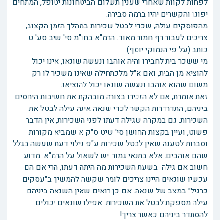
לפחות לקוות שאחרי שענין תשלום הביטחונות יטופל, המתחים
יפוגו והקשרים יהיו ברמה סבירה.
מהפוסקים עולה, שכדי לבטל שכירות במהלך הזמן הקצוב,
צריכים לעבור רף חמור מאוד. הרמ"א בחו"מ סי' שיב סע' ט
כותב (על פי הנמוקי יוסף):
מי ששכר בית לחבירו והיה אוהבו ונעשה שונאו, אינו יכול
להוציא מן הבית, ואם א"ל מלכתחילה שאינו משכיר לו רק
משום שהוא אוהבו ונעשה שונאו יכול להוציאו.
זאת אומרת, אם לא הזכירו בצורה מובהקת את חשיבות היחסים
ביניהם, התדרדרות הקשר לכדי שנאה אינה עילה לבטל את
השכירות. גם במקרה שגילה דעתו לפני השכירות, אין הדבר
פשוט, ועיין בקצות החושן סי' שיט ס"ק א שמביא מקורות
וסברות לטענה שאין לבטל שכירות ע"פ גילוי דעת שעשה בגלל
שהם אוהבים, אלא בתנאי גמור. יש לשאול על הרמ"א: מדוע
חשוב אם גילה בשעת השכירות מה היתה דעתו, הרי אם הם
עכשיו שונאים היינו צריכים לומר שקשה להמשיך ב"עסקים
כרגיל" במצב של שנאה. אם כן רואים שאין השנאה ביניהם
עילה מספקת לבטל את השכירות. אפילו שונאים יכולים
להסתדר ביניהם כאשר צריך!