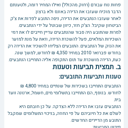
פחות נוח עבורם (רחוק מהכולל) ואילו המחיר דומה, ולטענתם
הדבר מוכיח שעזבו את הדירה באונס ולא ברצון.
לאחר שעזבו הנתבעים את הדירה, ניסה התובע לפדות את צ'ק
הביטחון שקיבל. הצ'ק חזר, כיוון שבוטל על ידי הנתבעים.
למרות שהתובע היה סבור שהנתבעים עדיין חייבים לו את דמי
השכירות המלאים, פעל להשכרת הדירה, וזאת על מנת למזער
את הנזק של הנתבעים. התובעים הצליחו להשכיר את הדירה רק
בחודש פברואר 2010 במחיר 4,350 ₪ לחודש, למשך שנה.
כעת, הדירה מושכרת עד תום התקופה אליה התחייבו הנתבעים.
ב. תמצית תביעות וטענות
טענות ותביעות התובעים:
הנתבעים התחייבו בשכירות של שנתיים במחיר 4,800 ₪
לחודש. בנוסף, הם התחייבו בתשלומי מים, חשמל, ארנונה וועד
בית.
הנתבעים עזבו את הדירה ללא הצדקה. על כן חובתם היא
לשלם את כל חיוביהם על פי החוזה, בניכוי התשלומים שמקבל
התובע מן הדיירים החדשים.
פירוט התביעות: