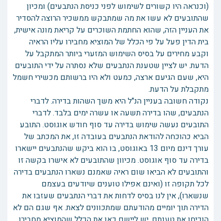
(וכנראה היו קשורים לשימוש לפני כניסת הנתבעים) ומכיון
שהתובעים לא עשו את מה שמתבקש ממשכיר הרוצה להסדיר
את העניין הזה, שהוא החתמת השוכרים על קריאת מונה אישית,
בית הדין פעל על פי הכלל של המוציא מחבירו עליו הראיה
וקבע מחירים על בסיס השימוש המזערי ביותר המתקבל על
הדעת. יש לציין שטענת הנתבעים שלא נסתרה על ידי התובעים
היא, שעם הגיעם ארצה, כמעט ולא היו ברשותם מכשירי חשמל
מתקבלת על הדעת.
נקודה חשובה בעניין הנ"ל היא משך השהות בדירה. לדברי
הנתבעים, שהו בדירה תשעה או עשרה ימים בלבד. לדברי
התובעים נעשה שימוש בדירה עד סוף חודש אוגוסט. התובע
הביא כהוכחה להודאת הנתבעים בעובדה זו, את המכתב של
עורך דינם מיום 13 באוגוסט, בו הוא ביקש שהנתבעים יישארו
בדירה עד סוף אוגוסט. מכיוון שהתובעים לא אישרו בקשה זו
והתובעים לא הביאו שום ראיה שאמנם נשארו הנתבעים בדירה
לכל תקופה זו (ואינם אפילו טוענים שיודעים בעצמם
שנשארו), אין לנו בסיס לדחות את דברי הנתבעים שעזבו את
הדירה תוך יומיים מהודעתם שמתכוונים לצאת. אף שגם הם לא
הוכיחו את טענתם, יש ליישם כאן את הכלל שהמוציא מחבירו