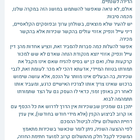
הדירה לשנתיים.
אולם, לא נראה שאפשר להשתמש במושג הזה במקרה שלנו,
מכמה סיבות:
יש להעיר שלא מוצאים, בשולחן ערוך ובפוסקים הקלאסיים,
דיני עייל ונפיק אזוזי עולים בהקשר שכירות אלא בהקשר
מכירה.
אפשר להעלות כמה סברות להסביר זאת, ונציע אחדות מהן: דין
עייל ונפיק אזוזי יוצא מנקודת הנחה שאדם לא שש למכור
קרקעות שלו, ואם כן יש בסיס להניח שאם אינו מקבל את
תמורתו בטווח המיידי, אדעתא דהכי לא מכר. לעומת זאת, לגבי
שכירות, בה הבעלים אינו מוותר על הנכס, אלא עושה שימוש
ברכוש שאינו צריך אותו לצרכיו האישיים כרגע, ומעביר אותו
לאחר רק באופן זמני, כדאי לו העסק גם על הצד שתמורתו
תתמהמה לבוא.
יתכן גם שמכיון שבשכירות אין הדרך לדרוש את כל הכסף עם
או קרוב לביצוע הקנין (אלא מידי חודש בחודשו), אין ענין
דחיית התשלום עילה לביטול ההסכם.
לפי ההצעה השניה, ניתן לומר שכאשר בשכירות מתאמץ
המשכיר לקבל חלק מהתשלום קרוב למועד חתימת החוזה,