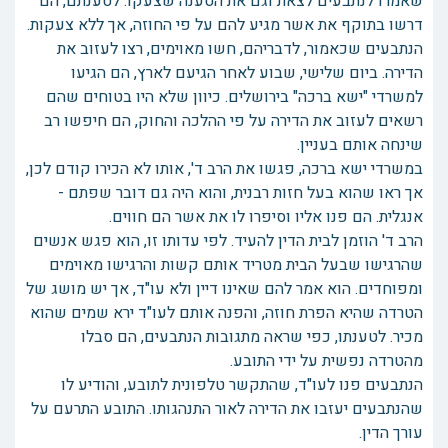
שאמרו לנתבעים לצאת וגם את הטענה שצעקו. לטענתם, הם
דרשו בתוקף את אשר מגיע להם על פי החוזה, אך ללא צעקות.
הנתבעים שכאמור, לדבריהם, חשו מאוימים, רצו לעזוב את
הדירה. ביום שלישי, שבוע לאחר הגיעם לארץ, הם הגיעו
למשרדי "ישא ברכה" בירושלים. כיוון שלא היו בטוחים שהם
רשאים לעזוב את הדירה על פי ההלכה והחוק, הם חיפשו רב
שינחה אותם בעניין.
במשרדי ישא ברכה, פגשו את הרב ד', אותו לא הכירו קודם לכן,
אך ראו שהוא בעל חזות רבנית, והוא היה גם דובר שפתם -
אנגלית. הם פנו אליו וסיפרו לו את אשר הם חווים.
הרב ד' הוזמן לבית הדין להעיד. לפי עדותו זו, הוא פגש אנשים
שהרגישו שבעל הבית מטריד אותם קשות והרגישו מאוימים
ומפוחדים. הוא אמר להם שאינו דיין ולא עו"ד, אך יש מושג של
הטרדה שהיא הפרת חוזה, והפנה אותם לעו"ד ירא שמים שהוא
מכיר. לטענתו, כפי שראה מתגובות הנתבעים, הם סבלו
מהטרדה נפשית על ידי התובע.
הנתבעים פנו לעו"ד, שהתקשר טלפונית לתובע, והודיע לו
שהנתבעים יעזבו את הדירה לאור התנהגותו. התובע התרעם על
עורך הדין.