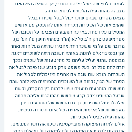
לעמוד בלחץ שהפעיל עליהם התובע, אך השאלה היא האם
מצב זה מהווה עילה הלכתית לביטול החוזה.
מצאנו מקרים שבהם שוכר יכול לבטל שכירות בגלל
שהמציאות של השכירות מכריחה אותו להתעסק עם אנשים
המטילים עליו פחד. באי כח הנתבעים הצביעו על תשובה של
ספר משפט צדק ח"ב סי' לא (הו"ד בפתחי חושן פ"ו הע' כו).
מדובר שם על מי ששכר דירה מחבירו שהיתה מעל חנות ואחר
זמן נכנס גוי אלם לחנות. באותה תשובה היתה לשוכרים דאגה
מבוססת שהגוי יעליל עליהם כל מיני טענות של שכנים ובכך
יגרם להם סבל רב. בעל משפט צדק קובע שזו סיבה לבטל את
השכירות. מובא שם שגם אם אחרים היו יכולים לסבול את
הפחד של הגוי, זכותם של השוכרים המסוימים היא לומר שהם
חוששים. הנתבעים טוענים שיש לדמות בין המקרים, וכשם
שבעל המשפט צדק קבע שחשש מהתנהגות אלימה מהווה
עילה לביטול השכירות, כך גם החשש של הנתבעים דידן
מאפשרות של אלימות והאווירה של איום והטרדה נפשית,
מהווה עילה לביטול השכירות.
אולם, למרות המצוקה הסובייקטיבית שכנראה חשו הנתבעים,
אין מקום לדמות את המקרה שלנו למקרה של גוי אלם בחוץ