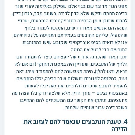
מפני הגוי: מדובר שם בגוי אלם שסילק באלימות יהודי שגר
בדירה תחתם ופלש שלא כדין לדירה. בשונה מכך, בנדון דידן,
למרות שיתכן שמן הבחינה הסובייקטיבית הנתבעים, שכפי
הנראה הם אנשים מאוד רגישים, התקשו לעמוד בלחץ
שהפעילו עליהם התובעים בעמידתם התקיפה על זכויותיהם,
אנו לא רואים בסיס אובייקטיבי שקובע שיש בהתנהגות
התובעים כדי לבטל את החוזה.
יתכן מאוד שהכוונה אחרת של יועציהם כיצד להתמודד עם
הלחץ של התובעים, שעדיין היה במסגרת החוקי (גם אם לא
הראוי, וראו להלן), היתה מאפשרת להם להתמודד איתו. זאת
ועוד, כחלופה למגורים ותשלום שכר הדירה, יכלו הנתבעים
להעמיד לתובע שוכרים חלופיים. את זאת יכלו לעשות
באמצעות נציגם – עורך הדין. אלא שלצערנו קיבלו עצה רעה
מיועציהם, וניתקו את הקשר עם המשכירים להם התחייבו
בשכר דירה עבור שנתיים שלמות.
4. טענת הנתבעים שנאמר להם לעזוב את
הדירה