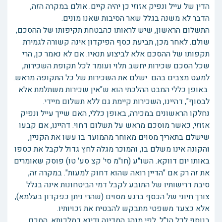
הדין של עייל ונפיק אזוזי כן יהיה קיים. אולם במקרה הזה,
הדבר לא משנה בגלל שאר הסיבות שאנו מונים.
התשלום הראשון, שיש לראותו כהבטחת תקיפותו של ההסכם,
שולם. לאחר מכן, תביעת כסף הפיקדון אינה קשורה לגמירת
תקפותו של ההסכם אלא לביצוע תנאיו. אם לא נאמר כן, הרי
שכל הסכם שכירות יחשב תלוי ועומד לכל תקופת השכירות,
למעט מצבים בהם ישלם את השכירות של כל התקופה מראש.
באופן כללי המבט ההלכתי הוא ש"אין שכירות משתלמת אלא
לבסוף", דהיינו, השכירות קיימת גם ללא תשלום מיידי.
נחלקו הראשונים במכירה, באופן כללי, האם שייך עייל ונפיק
אזוזי, כאשר מוסכם מראש על תשלום דחוי. דהיינו, אם קבעו
שישלם בתאריך מסוים מאוחר מהמועד בו עשו את הקניין,
והקונה אינו משלם בו, והמוכר מגלה לחץ גדול לקבל את כספו
באותו יום דווקא. השו"ע (חו"מ סי' קצ סע' טו) פוסק שאומרים
את זה רק אם "הדיין רואה שהוא דחוק למעות". במקרה זה,
סיבת דרישותיו של התובע לקבל דמי הביטחונות אינה בגלל
צורך חיוני של הכסף ברגע מסוים (שהרי ניתן כפקדון בעלמא),
אלא כצעד משפטי מתבקש להבטיח את זכויותיו.
בנוסף לכל הנ"ל, לפי מנהג המדינה ודינא דמלכותא, הסכם