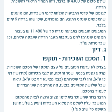
שילם סכום של 4300 ₪ בלבד, וזהו המחיר הריאלי להשכרת
הדירה.
לגופם של פרטי התביעות הנלוות לדמי השכירות, הם טוענים
שהסכומים שנקט התובע הם מופרזים, שכן שהו בדירה 9 ימים
בלבד.
הנתבעים תובעים בתביעה נגדית סך של 11,480 ₪ בעבור
הנזקים שנגרמו להם בעקבות מעבר הדירה שנכפה עליהם, וכן
שכר טרחת עו"ד.
ג. דיון
1. הסכם השכירות - תוקפו
בצדק לא ערערו הנתבעים על עצם תוקפו של הסכם השכירות.
קרקע נקנית בכסף, שטר וחזקה, הן לגבי מכירתם (קידושין דף
כו ע"א), והן לגבי שכירותם (בבא מציעא דף צט ע"א). נראה
שכל שלושת הקניינים בוצעו, וזה מחייב את שני הצדדים
לעמוד בהסכם.
הדבר ברור שהשוכר בית לזמן קצוב ורוצה לצאת מהמקום
המושכר, עליו לשלם את מלוא השכירות (ועיין בשו"ע חושן
משפט סי' שיב סע' ז).