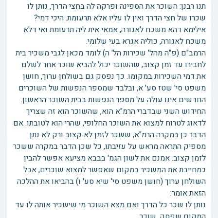
תנו רבנן: השוכר את הספינה ופרקה לה בחצי הדרך, נותן לו
שכרו של חצי הדרך ואין לו עליו אלא תרעומת. היכי דמי?
אילימא דהא משכח לאגורה, אמאי אית ליה תרעומת ואי דלא
משכח לאגורה, כוליה אגרא בעי שלומי.
הרמב"ם (פ"ה מהל' שכירות הל' ה) לומד מכאן לגבי משכיר בית
לחבירו עד זמן קצוב, שהשוכר יכול להביא שוכר אחר לשלם
את דמי השכירות במקומו. כך נפסק גם בשולחן ערוך, חושן
משפט סי' שטז סע' א, ובלבד שמספר הנפשות של השוכרים
החדשים אינו עולה על מספר הנפשות בבית השוכר הראשון.
החידוש השני שבדברי הרמ"א הוא, שהשוכר הוא זה שצריך
לדאוג לטרוח למצוא את השוכר החלופי, שהרי הוא לטובתו. אם
הדבר כן במקרה הרמ"א, ששכר לזמן לא קצוב ורק לא נתן
מספיק התראה מראש על עזיבתו, כל שכן הדבר במקרה ששכר
לזמן קצוב. אמנם את לשון הגמ' בבבא מציעא אפשר להבין
כמחייבת את המשכיר במקום שאפשר למצוא שוכרים, אבל
השולחן ערוך (חושן משפט סי' שיא סע' ו) בהביאו את ההלכה
הזאת אומר:
נותן לו שכר כל הדרך ואם מצא השוכר מי שישכיר אותה לו עד
המקום שפסק, שוכר.