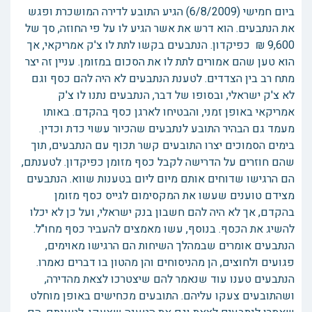
ביום חמישי (6/8/2009) הגיע התובע לדירה המושכרת ופגש
את הנתבעים. הוא דרש את אשר הגיע לו על פי החוזה, סך של
9,600 ₪ כפיקדון. הנתבעים בקשו לתת לו צ'ק אמריקאי, אך
הוא טען שהם אמורים לתת לו את הסכום במזומן. עניין זה יצר
מתח רב בין הצדדים. לטענת הנתבעים לא היה להם כסף וגם
לא צ'ק ישראלי, ובסופו של דבר, הנתבעים נתנו לו צ'ק
אמריקאי באופן זמני, והבטיחו לארגן כסף בהקדם. באותו
מעמד גם הבהיר התובע לנתבעים שהכיור עשוי כדת וכדין.
בימים הסמוכים יצרו התובעים קשר תכוף עם הנתבעים, תוך
שהם חוזרים על הדרישה לקבל כסף מזומן כפיקדון. לטענתם,
הם הרגישו שדוחים אותם מיום ליום בטענות שווא. הנתבעים
מצידם טוענים שעשו את המקסימום לגייס כסף מזומן
בהקדם, אך לא היה להם חשבון בנק ישראלי, ועל כן לא יכלו
להשיג את הכסף. בנוסף, עשו מאמצים להעביר כסף מחו"ל.
הנתבעים אומרים שבמהלך השיחות הם הרגישו מאוימים,
פגועים ולחוצים, הן מהניסוחים והן מהטון בו דברים נאמרו.
הנתבעים טענו עוד שנאמר להם שיצטרכו לצאת מהדירה,
ושהתובעים צעקו עליהם. התובעים מכחישים באופן מוחלט