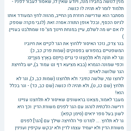
מנין לנושה בחבירו מנה, ויודע שאין לו, שאסור לעבור לפניו -
תלמוד לומר לא תהיה לו כנשה.
מסתבר הוא שדרישה חוזרת מן החייב, מהווה לחץ המעודד אותו
לגיוס הכסף, ובכל אופן התורה אסרה זאת. (לגבי מקרה שספק
לו אם יש מה לשלם, עיין במנחת חינוך מצ' סז שמתלבט בעניין.
)
בגר צדק, נזכר האיסור ללחוץ את הגר לקיים את חיוביו
המשפטיים במפורש בפסוקים (שמות פרק כב, כ):
וְגֵר לֹא תוֹנֶה וְלֹא תִלְחָצֶנּוּ כִּי גֵרִים הֱיִיתֶם בְּאֶרֶץ מִצְרָיִם:
וכפי שמונה הגמרא (בבא מציעא דף נט עמוד ב), יש בלחיצת
הגר שלושה לאוים:
לוחצו נמי, שלשה כתיבי: ולא תלחצנו (שמות כב, כ), וגר לא
תלחץ (שם כג, ט), ולא תהיה לו כנשה (שם כב, כד) - וגר בכלל
הוא!
מעבר לאמור, מצאנו בראשונים שאיסור לא תלחצנו עניינו
דרישה הלכתית לנהוג עם הגר לפנים משורת הדין. וכך היא
לשון בעל ספר יראים (סימן קפא):
גר לא תלחץ. .... למדנו פי' הלחיצה שילך עם [הגר] לפנים
משורת הדין ולא יעמיד עצמו לדין ולא יבקש עקיפין וענינין