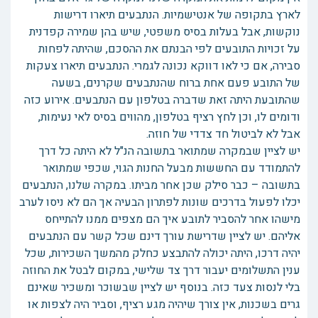
לארץ בתקופה של אנטישמיות. הנתבעים תיארו דרישות
נוקשות, אבל בעלות בסיס משפטי, שיש בהן שמירה קפדנית
על זכויות התובעים לפי הבנתם את ההסכם, שהיתה לפחות
סבירה, אם כי לאו דווקא נכונה לגמרי. הנתבעים תיארו צעקות
של התובע פעם אחת ברוח שהנתבעים שקרנים, בשעה
שהתובעת היתה זאת שדברה בטלפון עם הנתבעים. אירוע כזה
ודומים לו, וכן לחץ רציף בטלפון, מהווים בסיס לאי נעימות,
אבל לא לביטול חד צדדי של חוזה.
יש לציין שבמקרה שמתואר בתשובה הנ"ל לא היתה כל דרך
להתמודד עם החששות מבעל החנות הגוי, שכפי שמתואר
בתשובה – כבר סילק שכן אחר מביתו. במקרה שלנו, הנתבעים
יכלו לפעול בדרכים שונות לפתרון הבעיה אך הם לא ניסו לערב
מישהו אחר להסביר לתובע איך הם מצפים ממנו להתייחס
אליהם. יש לציין שדרישת עורך דינם שכל קשר עם הנתבעים
יהיה דרכו, היתה יכולה להתבצע כחלק מהמשך השכירות, שכל
ענין התשלומים יעבור דרך צד שלישי, במקום לבטל את החוזה
בלי לנסות צעד כזה. בנוסף יש לציין שבשוכר ומשכיר שאינם
גרים בשכנות, אין צורך שיהיה מגע רציף, וסביר היה לצפות או