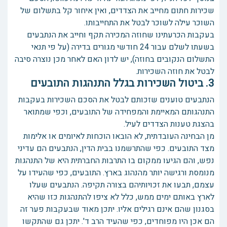
שכירות חתום מחייב את הצדדים, ואין איחור קל בתשלום של
השוכר עילה לשוכר לבטל את התחייבותו.
בעקבות הכרעתינו שחוזה המכירה תקף וחייב את הנתבעים
בשעתו לשלם עבור 24 חודשי מגורים בדירה (על פי תנאי
התשלום הנקובים בחוזה), יש לדון האם לאחר מכן נוצרה סיבה
לבטל את חוזה השכירות.
3. ביטול השכירות בגלל התנהגות התובעים
הנתבעים טוענים שזכותם לבטל את הסכם השכירות בעקבות
התנהגותם המאיימת והמפחידה של התובעים, וכפי שמתואר
בהצגת טענות הצדדים לעיל.
מן הבחינה העובדתית, לא הובאו הוכחות לאיומים או אלימות
מצד התובעים. כפי שהתרשמנו בבית הדין, הנתבעים הם עדיני
נפש, והם הגיעו ממקום בו התרבות החברתית היא של התנהגות
מנומסת ורגישה יותר מהנהוג בארץ. התובעים, כפי שהעידו על
עצמם, תבעו את זכויותיהם בצורה תקיפה. הנתבעים שעלו
לארץ באותם ימים ממש, כלל לא ציפו להתנהגות כזו שהיא
בסגנון שהם אינם רגילים אליו. יתכן מאוד שבעקבות פער זה
הם אכן היו מפוחדים, כפי שהעיד הרב ד'. יתכן גם שהתקשו