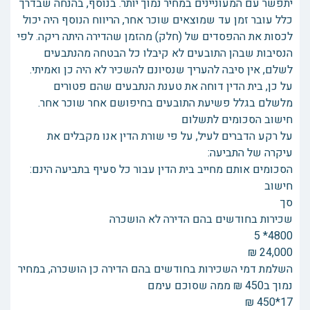
יתפשר עם המעוניינים במחיר נמוך יותר. בנוסף, בהנחה שבדרך
כלל עובר זמן עד שמוצאים שוכר אחר, הריווח הנוסף היה יכול
לכסות את ההפסדים של (חלק) מהזמן שהדירה היתה ריקה. לפי
הנסיבות שבהן התובעים לא קיבלו כל הבטחה מהנתבעים
לשלם, אין סיבה להעריך שנסיונם להשכיר לא היה כן ואמיתי.
על כן, בית הדין דוחה את טענת הנתבעים שהם פטורים
מלשלם בגלל פשיעת התובעים בחיפושם אחר שוכר אחר.
חישוב הסכומים לתשלום
על רקע הדברים לעיל, על פי שורת הדין אנו מקבלים את
עיקרה של התביעה:
הסכומים אותם מחייב בית הדין עבור כל סעיף בתביעה הינם:
חישוב
סך
שכירות בחודשים בהם הדירה לא הושכרה
4800* 5
24,000 ₪
השלמת דמי השכירות בחודשים בהם הדירה כן הושכרה, במחיר
נמוך ב450 ₪ ממה שסוכם עימם
17*450 ₪