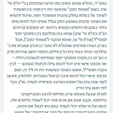
בסע' יד, הרמ"א אמנם פוסק כמו הדעה המוזכרת בב"י חו"מ סי'
שיב בשם "מצאתי כתוב" שכאשר היה דין תורה בין המשכיר
לשוכר על בעלות בחלק מהבית והמשכיר ניצח, שיכול להוציא
את השוכר מהבית באמצע הזמן בגלל שאינו יכול לחיות איתו
ביחד בעקבות היחסים הקשים ביניהם. יש פוסקים (ביניהם
הב"ח בחו"מ סי' שיב) שראו בזה מחלוקת בין הנימוקי יוסף
למהרי"ל (שו"ת סי' עז, שהוא המקור ל"מצאתי כתוב"), אבל
בצדק העירו אחרונים שהרמ"א לא סובר כן מכיון שמביא את ב'
ההלכות. הגיוני בעיני בית הדין חילוק הפתחי חושן שכירות פרק
ה הע' טו בין מקרה הנימוקי יוסף המתייחס להשכרה רגילה –
ואז סכסוך אישי אינו יכול להוות עילה לביטול ההסכם – לבין
מקרה המהרי"ל, ששם השוכר והמשכיר חיו זה ליד זה, ושם
סכסוך אישי יכול להוות סיבה לביטול השכירות. לחלופין, אפשר
לומר שזה ענין של חומרת המריבה והציפייה לעתיד, וא"כ הכל
לפי ראות עיני הדיין.
למרות שבעל משפט צדק התייחס להיבט הסובייקטיבי
כרלוונטי, וקבע שגם אם אדם אחר יכול לעמוד בלחצים אלו,
זכותו של מי שלא יכול לעמוד בהם היא לבטל את החוזה,
ההיבט הסובייקטיבי מבוסס על מצב אובייקטיבי של חשש