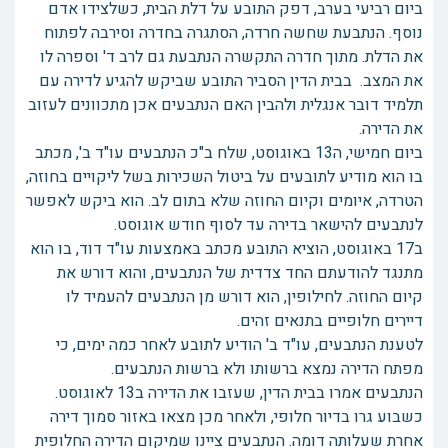
ביום רביעי בערב, דפק התובע על דלת הבית, כשלצידו אדם
נוסף. הנתבעת שחשה חרדה, הסתגרה בחדרה וסירבה לפתוח
את הדלת. מתוך חדרה התקשרה הנתבעת גם לרב ד' וספרה לו
את המצב. בבית הדין הסביר התובע שביקש להגיע לדירה עם
תלמיד דובר אנגלית ולהבין האם הנתבעים אכן מתכוונים לעזוב
את הדירה.
ביום חמישי, ה13 באוגוסט, שלח ב"כ הנתבעים עו"ד ב', מכתב
בו הוא מודיע לתובעים על ביטול השכירות בשל ליקויים בחוזה,
הטרדה, איומים וקיום החוזה שלא בתום לב. הוא ביקש לאפשר
לנתבעים להישאר בדירה עד לסוף חודש אוגוסט.
ב17 באוגוסט, הוציא התובע מכתב באמצעות עו"ד דוד, בו הוא
מתנגד להודעתם החד צדדית של הנתבעים, והוא דורש את
קיום החוזה. לחילופין, הוא דורש מן הנתבעים להעמיד לו
דיירים חלופיים בתנאים זהים.
לטענת הנתבעים, עו"ד ב' הודיע לתובע לאחר כמה ימים, כי
מפתח הדירה נמצא ברשותו ולא ברשות הנתבעים.
הנתבעים אמרו בבית הדין, שעזבו את הדירה ב13 לאוגוסט.
כשבוע גרו בדיור חלופי, ולאחר מכן מצאו באזור סמוך דירה
אחרת שעלותה דומה. הנתבעים ציינו שמיקום הדירה החלופית