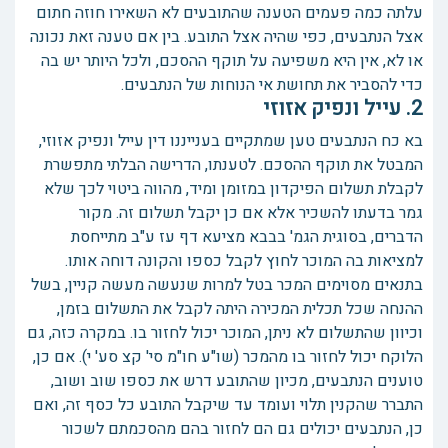
עלתה כמה פעמים הטענה שהתובעים לא השאירו חוזה חתום
אצל הנתבעים, כפי שהיה אצל התובע. בין אם טענה זאת נכונה
או לא, אין היא משפיעה על תוקף ההסכם, ולכל היותר יש בה
כדי להסביר את תחושת אי הנוחות של הנתבעים.
2. עייל ונפיק אזוזי
בא כח הנתבעים טען שמתקיים בענייננו דין עייל ונפיק אזוזי,
המבטל את תוקף ההסכם. לטענתו, הדרישה הבלתי מתפשרת
לקבלת תשלום הפיקדון במזומן ומיד, מהווה ביטוי לכך שלא
גמר בדעתו להשכיר אלא אם כן יקבל תשלום זה. מקור
הדברים, בסוגית הגמ' בבבא מציעא דף עז ע"ב מתייחסת
למציאות בה המוכר לחוץ לקבל כספו והקונה דוחה אותו.
בתנאים מסוימים המכר בטל למרות שנעשה מעשה קניין, בשל
ההנחה שכל תכלית המכירה היתה לקבל את התשלום בזמן,
וכיוון שהתשלום לא ניתן, המוכר יכול לחזור בו. במקרה כזה, גם
הלוקח יכול לחזור בו מהמכר (שו"ע חו"מ סי' קצ סע' י). אם כן,
טוענים הנתבעים, מכיון שהתובע דרש את כספו שוב ושוב,
התברר שהקנין תלוי ועומד עד שיקבל התובע כל כסף זה, ואם
כן, הנתבעים יכולים גם הם לחזור בהם מהסכמתם לשכור