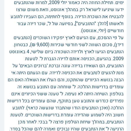
ימים. תחילת החוזה היה כאמור יולי 2009, למרות שהנתבעים
ידעו שיגיעו לישראל רק במהלך אוגוסט, וזאת משום שרצו
להבטיח את השכרת הדירה. בנוסף לחתימה, הם העבירו לתובע
ולאשתו [להלן: "התובעים"], בסיועה של ל', שכר דירה עבור
חודשיים (יולי, אוגוסט).
על פי ההסכם, עם הגיעם לארץ יפקידו השוכרים (הנתבעים
דידן), סכום השווה לשני חודשי שכירות (9,600 ₪), כבטחון.
הנתבעים הגיעו לארץ ולדירה השכורה ביום שלישי, 4 באוגוסט
2009. בהגיעם, הכניסה אותם לדירה הגברת ל'. לטענת
התובעים, הם השאירו בדירה עוגה וברכת 'ברוכים הבאים' על
מנת להנעים לנתבעים את הכניסה לדירה. עם הגעתם היתה אי
הבנה בנושא הכיורים שהותקנו, והם העלו את השאלה האם הם
עומדים בדרישות ההלכה. ל' שוחחה עם התובע בנושא זה
בטלפון. השיחה היתה לא נעימה. ל' טענה ששני הכיורים אינם
נפרדים כנדרש והתובע טען בתוקף, שהם עומדים בכל דרישות
ההלכה (ואכן הנתבעים הודו שהתברר שנעשה כראוי). לתובע
חשוב היה לשמוע שהדירה עומדת בדרישות השוכרים. לטענת
הנתבעים, במהלך שיחת הטלפון פרצה ל' בבכי. לאחר מכן
הרגיעה ל' את הנתבעים שהיו נבוכים ואמרה להם שהכל בסדר.