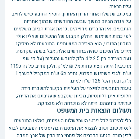
עליו הראיה.
במכתב שנשלח אחרי הדיון האחרון, הוסיף התובע שיש לחייב
על אגרת הביוב במשך שבעת החודשים שבתוך אחריות
הנתבעים. אין הדברים מדוייקים, כי את אגרת הביוב משלמים
לפי כמות השימוש. החלק הקבוע של התשלום שאליו אולי
התכוון התובע, הוא הצריכה המשותפת. התובעים לא סיפקו
מידע על הסכום שהיה בחודשים אלה, אבל בשנה שקדמה,
נעה הצריכה בין 2.5 ל 4 מ"ק לחודש והעלות (על פי שני
מרכיביו) היתה קצת פחות מ7 ₪ למ"ק, ולכן נחייב על זה כ119
ש"ח. לגבי השימוש הפרטי, נחייב כ6 ש"ח המקביל לבערך 1
מ"ק, ובסך הכל 125 ש"ח למים.
טענת הנתבעים לפיצוי על העלויות בקשר להשכרת דירה
חלופית אינן רלוונטיות, מכיוון שנקבע שעזיבתם את הדירה,
שהיתה ביוזמתם, היתה לא מוכרחת ולא מוצדקת.
תשלום הוצאות בית המשפט
בלי להיכנס לכל פרטי השתלשלות העניינים, נאלצו התובעים
לנסות שוב ושוב למצוא את המסגרת בה יסכימו הנתבעים לבוא
לדין תורה. הגיעו הדברים אל פתחי בית הדין של ארץ חמדה