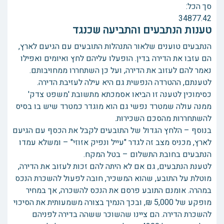
סך הכל:
34877.42
טענות הנתבעים והתביעה שכנגד
הנתבעים טוענים שלאור התנהלות התובעים עם הגיעם לארץ,
הם עזבו את הדירה בדין. הופעלו עליהם לחץ ואיומים ואפילו
נאמר להם לעזוב את הדירה, ועל כן השתחררו ממחויבותם.
לטענתם, ההטרדה הנפשית גם היא עילה לעזיבת הדירה.
כסימוכין לטענה זו הביאו אסמכתא מתשובת 'משפט צדק'
ממנה עולה שמטרד נפשי גם הוא מוגדר כמטרד שיש בו בסיס
להשתחררות מהסכם השכירות.
בנוסף – הלחץ הגדול של התובעים לקבל את הכסף עם הגיעם
לארץ, מכניס מצב זה לגדר "עייל ונפיק אזוזי" – ומשלא עמדו
הנתבעים בחובת התשלום – בטל המקח.
לטענת הנתבעים, גם אם לא היתה להם זכות לעזוב את הדירה,
מוטלת על התובע, שהוא המשכיר, חובה לפעול להשכרת הנכס
במהרה. אומנם התובע פרסם את הנכס להשכרה, אך במחיר
מופקע של 5,000 ₪, ובכך הנמיך בצורה משמעותית את הסיכוי
להשכרת הדירה. הם ציינו שהשוכר ששהה בדירה לפניהם