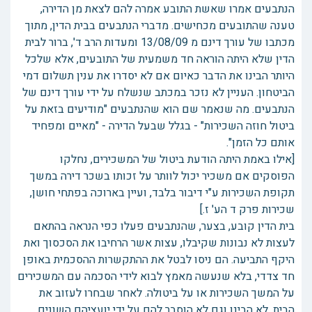
הנתבעים אמרו שאשת התובע אמרה להם לצאת מן הדירה,
טענה שהתובעים מכחישים. מדברי הנתבעים בבית הדין, מתוך
מכתבו של עורך דינם מ 13/08/09 ומעדות הרב ד', ברור לבית
הדין שלא היתה הוראה חד משמעית של התובעים, אלא שלכל
היותר הבינו את הדבר כאיום אם לא יסדרו את ענין תשלום דמי
הביטחון. העניין לא נזכר במכתב שנשלח על ידי עורך דינם של
הנתבעים. מה שנאמר שם הוא שהנתבעים "מודיעים בזאת על
ביטול חוזה השכירות" - בגלל שבעל הדירה - "מאיים ומפחיד
אותם כל הזמן".
[אילו באמת היתה הודעת ביטול של המשכירים, נחלקו
הפוסקים אם משכיר יכול לוותר על זכותו בשכר דירה במשך
תקופת השכירות ע"י דיבור בלבד, ועיין בארוכה בפתחי חושן,
שכירות פרק ד הע' ז.]
בית הדין קובע, בצער, שהנתבעים פעלו כפי הנראה בהתאם
לעצות לא נבונות שקיבלו, עצות אשר הרחיבו את הסכסוך ואת
היקף התביעה. הם ניסו לבטל את ההתקשרות ההסכמית באופן
חד צדדי, בלא שנעשה מאמץ לבוא לידי הסכמה עם המשכירים
על המשך השכירות או על ביטולה. לאחר שבחרו לעזוב את
הבית, לא הבינו וגם לא הוסבר להם על ידי יועציהם השונים,