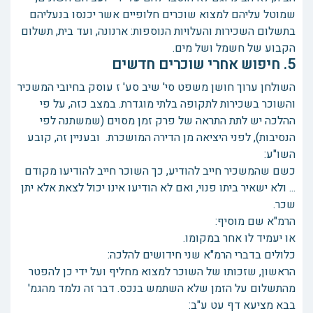
שמוטל עליהם למצוא שוכרים חלופיים אשר יכנסו בנעליהם
בתשלום השכירות והעלויות הנוספות: ארנונה, ועד בית, תשלום
הקבוע של חשמל ושל מים.
5. חיפוש אחרי שוכרים חדשים
השולחן ערוך חושן משפט סי' שיב סע' ז עוסק בחיובי המשכיר
והשוכר בשכירות לתקופה בלתי מוגדרת. במצב כזה, על פי
ההלכה יש לתת התראה של פרק זמן מסוים (שמשתנה לפי
הנסיבות), לפני היציאה מן הדירה המושכרת. ובעניין זה, קובע
השו"ע:
כשם שהמשכיר חייב להודיע, כך השוכר חייב להודיעו מקודם
... ולא ישאיר ביתו פנוי, ואם לא הודיעו אינו יכול לצאת אלא יתן
שכר.
הרמ"א שם מוסיף:
או יעמיד לו אחר במקומו.
כלולים בדברי הרמ"א שני חידושים להלכה:
הראשון, שזכותו של השוכר למצוא מחליף ועל ידי כן להפטר
מהתשלום על הזמן שלא השתמש בנכס. דבר זה נלמד מהגמ'
בבא מציעא דף עט ע"ב: