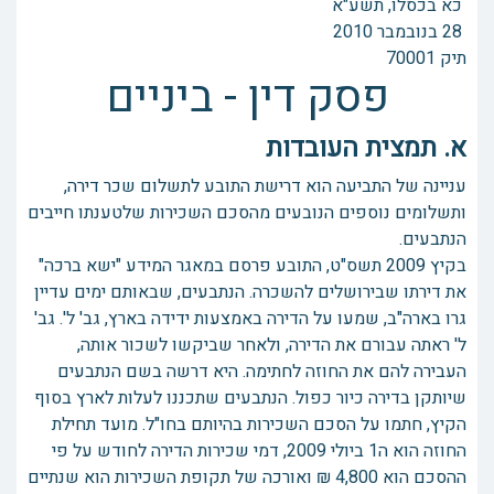
כא בכסלו, תשע"א
‏ 28 בנובמבר 2010
תיק 70001
פסק דין - ביניים
א. תמצית העובדות
עניינה של התביעה הוא דרישת התובע לתשלום שכר דירה,
ותשלומים נוספים הנובעים מהסכם השכירות שלטענתו חייבים
הנתבעים.
בקיץ 2009 תשס"ט, התובע פרסם במאגר המידע "ישא ברכה"
את דירתו שבירושלים להשכרה. הנתבעים, שבאותם ימים עדיין
גרו בארה"ב, שמעו על הדירה באמצעות ידידה בארץ, גב' ל'. גב'
ל' ראתה עבורם את הדירה, ולאחר שביקשו לשכור אותה,
העבירה להם את החוזה לחתימה. היא דרשה בשם הנתבעים
שיותקן בדירה כיור כפול. הנתבעים שתכננו לעלות לארץ בסוף
הקיץ, חתמו על הסכם השכירות בהיותם בחו"ל. מועד תחילת
החוזה הוא ה1 ביולי 2009, דמי שכירות הדירה לחודש על פי
ההסכם הוא 4,800 ₪ ואורכה של תקופת השכירות הוא שנתיים