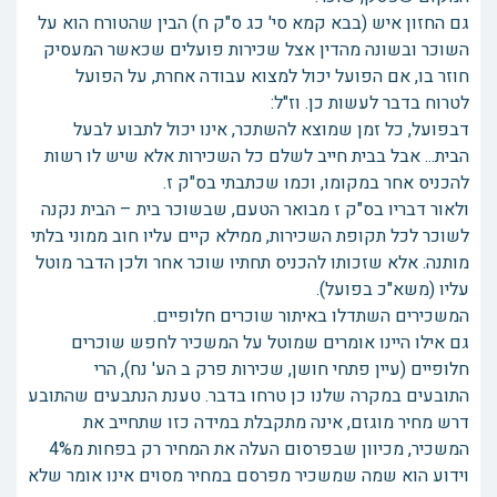
גם החזון איש (בבא קמא סי' כג ס"ק ח) הבין שהטורח הוא על
השוכר ובשונה מהדין אצל שכירות פועלים שכאשר המעסיק
חוזר בו, אם הפועל יכול למצוא עבודה אחרת, על הפועל
לטרוח בדבר לעשות כן. וז"ל:
דבפועל, כל זמן שמוצא להשתכר, אינו יכול לתבוע לבעל
הבית... אבל בבית חייב לשלם כל השכירות אלא שיש לו רשות
להכניס אחר במקומו, וכמו שכתבתי בס"ק ז.
ולאור דבריו בס"ק ז מבואר הטעם, שבשוכר בית – הבית נקנה
לשוכר לכל תקופת השכירות, ממילא קיים עליו חוב ממוני בלתי
מותנה. אלא שזכותו להכניס תחתיו שוכר אחר ולכן הדבר מוטל
עליו (משא"כ בפועל).
המשכירים השתדלו באיתור שוכרים חלופיים.
גם אילו היינו אומרים שמוטל על המשכיר לחפש שוכרים
חלופיים (עיין פתחי חושן, שכירות פרק ב הע' נח), הרי
התובעים במקרה שלנו כן טרחו בדבר. טענת הנתבעים שהתובע
דרש מחיר מוגזם, אינה מתקבלת במידה כזו שתחייב את
המשכיר, מכיוון שבפרסום העלה את המחיר רק בפחות מ4%
וידוע הוא שמה שמשכיר מפרסם במחיר מסוים אינו אומר שלא