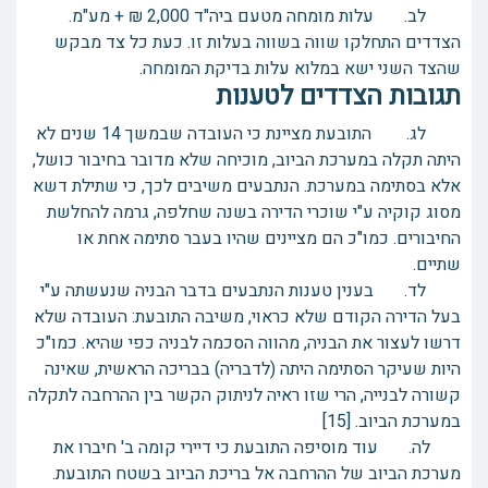
לב. עלות מומחה מטעם ביה"ד 2,000 ₪ + מע"מ.
הצדדים התחלקו שווה בשווה בעלות זו. כעת כל צד מבקש
שהצד השני ישא במלוא עלות בדיקת המומחה.
תגובות הצדדים לטענות
לג. התובעת מציינת כי העובדה שבמשך 14 שנים לא
היתה תקלה במערכת הביוב, מוכיחה שלא מדובר בחיבור כושל,
אלא בסתימה במערכת. הנתבעים משיבים לכך, כי שתילת דשא
מסוג קוקיה ע"י שוכרי הדירה בשנה שחלפה, גרמה להחלשת
החיבורים. כמו"כ הם מציינים שהיו בעבר סתימה אחת או
שתיים.
לד. בענין טענות הנתבעים בדבר הבניה שנעשתה ע"י
בעל הדירה הקודם שלא כראוי, משיבה התובעת: העובדה שלא
דרשו לעצור את הבניה, מהווה הסכמה לבניה כפי שהיא. כמו"כ
היות שעיקר הסתימה היתה (לדבריה) בבריכה הראשית, שאינה
קשורה לבנייה, הרי שזו ראיה לניתוק הקשר בין ההרחבה לתקלה
במערכת הביוב. [15]
לה. עוד מוסיפה התובעת כי דיירי קומה ב' חיברו את
מערכת הביוב של ההרחבה אל בריכת הביוב בשטח התובעת.