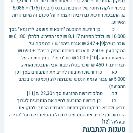
בתיקון המערכת. + 250 ₪ - הוצאות משרדיות. סה"כ 7,304 ₪.
בניכוי חלקה היחסי של התובעת בנכס (הבנין) (1/6) = 6,086
₪. התובעת דורשת גם ריבית והצמדה על סכום זה מיום קרות
האירוע.
כ. כן דורשת התובעת "הוצאות משפט לדוגמא" בסך
10,000 ₪. ולכל הפחות 8,117 ₪ לפי הפירוט דלהלן: 6,180 ₪
שכר בטלה[9] + 347 ₪ אגרת ביהמ"ש / המפקח על
המקרקעין. + 250 ₪ אגרת פתיחת התיק בביה"ד + 690 ₪
הוצאות נסיעה.[10] + 200 ₪ שכ"ט עו"ד בגין חתימה על
תצהירים. + 450 ₪ שכר בטלה עבור אבי התובעת ואחיה.
כא. כן דורשת התובעת לחייב את הנתבעים בסך וכן
5,000 ₪ עבור עגמת הנפש שנגרמה לה. (וכמפורט בכתב
התביעה)
כב. סה"כ דורשת התובעת סך 22,304 ₪.[11]
כג. כן דורשת התובעת לחייב את הנתבעים לערוך
מכאן ולהבא בדיקות תקופתיות במערכת הביוב ולתקן את
הדרוש. וכן לחייב את הנתבעים לחדול מהפצת דיבה על "הדירה
ובעליה" [12]
טענות הנתבעת