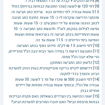
[8] צילום הנזקים + קבלה על הנ"ל הומצאו לביה"ד.
[9] לפי 120 ₪ לשעה (שכר התובעת כבוחנת בגרויות) כפול
51.5 שעות עבודה. לפי הפירוט הבא : עריכת כתב תביעה זה
ומכתבי הדרישה שקדמו לו כ- 15 שעות. כתיבת כתב תגובה
לכתב ההגנה שהוגש על ידי הנתבעים. כ- 15 שעות. שעות
נסיעה לצילום במקום, לעו"ד ולהגשת כתב התביעה. כ- 10
שעות ההתדיינות בכתב תביעה זה בערכאות שונות ושעות
הנסיעה בימי הדיונים כ- 11.5 שעות עד כה.
[10] לפי חישוב 1.5 ₪ לק"מ. פירוט נוסף בכתב התביעה.
[11] התובעת דורשת כי במידה וועד הבית יגבה הנ"ל מהדיירים,
הרי שלא יגבה הנ"ל ממנה.
[12] כלשון כתב התביעה המתוקן.
[13] דרישתם לקיים בדיקה אובייקטיבית בענין הנזק למערכת
הביוב והנצרך בכדי לתקנה.
[14] לפי חשבון: 500 ₪ שכרו של מר ג' לשעה. 30 שעות
עבודה של הנ"ל, ובנוסף שעות עבודה נוספות של דיירים
אחרים בבנין.
[15] ישנה הכחשה בין הצדדים בשאלות: האם תקרת הבריכות
גבוהות מרצפת הבית? האם חוברו המרזבים למערכת הביוב?