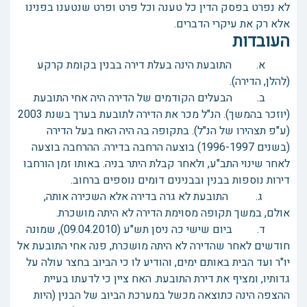
לא נפרט בפסק הדין כל טענה וכל פרט ופרט שנטענו בפנינו
אלא רק את עיקרי הדברים.
העובדות
א. התובעת הינה בעלת דירה בבנין בקומת קרקע
(להלן, הדירה).
ב. הבעלים הקודמים של הדירה היה אחי התובעת
(יוזכר בהמשך). הנ"ל מכר את הדירה לתובעת בערך בשנת 2003
(ע"פ תצהירו של הנ"ל). בתקופה בה היה האח בעל הדירה
(בשנים 1996-1997) בוצעה הרחבה בדירה. ההרחבה בוצעה
לאחר שינוי התב"ע, ולאחר קבלת היתר בניה. באותו זמן הורחבו
דירות נוספות בבנין ובבנינים דומים נוספים ברחוב.
ג. התובעת לא גרה בדירה אלא השכירה אותה,
אולם, במשך תקופה מסוימת הדירה לא היתה מושכרת.
ד. ביום שישי כה ניסן תש"ע (09.04.2010), שמונה
חודשים לאחר שהדירה לא היתה מושכרת, פנה אחי התובעת אל
יו"ר ועד הבית באותם ימים, והודיע לו כי הביוב בחצר עולה על
גדותיו, ומציף את דירת התובעת. האח ציין כי לדעתו בעיית
ההצפה הינה כתוצאה מכשל במערכת הביוב של הבנין (היות