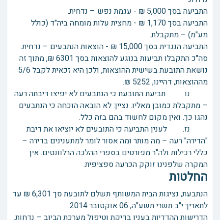
התביעה בסך 5,000 ₪ - עגמת נפש – נדחית.
התביעה בסך 1,170 ₪ - מחצית עלות מומחה ביה"ד (כולל
מע"מ) – מתקבלת.
התביעה הנגדית בסך 15,000 ₪ - הוצאות הנתבעים – נדחית.
סה"כ התקבלו תביעות בנוגע להוצאות בסך 6301 ₪, מתוך זה
נושאת התובעת בשישית ההוצאות, ולכן היא זכאית לקבל 5/6
מההוצאות, דהיינו, 5252 ₪.
נו. תביעת התובעת כי הנתבעים לא יפיצו דיבתה רעה
– מתקבלת כמובן מאליו. נציין: לא הובאה הוכחה כי הנתבעים
נהגו כך. ואין מקום לחשוד בהם בזה כלל.
נז. לענין התביעה כי התובעים לא יוציאו את דיבת
"הדירה" רעה – מה מותר ומה אסור לומר למתענינים בדירה –
כללי רכילות ולה"ר מפורטים בספרי ההלכה הרלוונטים. אין
המקרה שלפנינו זוקק הכרעה ספציפית.
החלטות
הנתבעת, נציגות הבית המשותף תשלם לתובעת סך 6,301 ₪ עד
לתאריך י"ב תשרי תשע"ה, 06 אוקטובר 2014.
הדרישות ההדדיות בענין בדיקת וטיפול מערכת הביוב – נדחות.