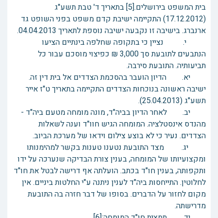
בית המשפט בירושלים.[5] בתאריך ד' טבת תשע"ג
(17.12.2012) התקיימה ישיבת קדם משפט בפני השופט גד
ארנברג. בישיבה זו נקבעה ישיבה נוספת לתאריך 04.04.2013.
י. נציין כי בתקופה שחלפה בינתיים הציעו
הנתבעים לתובעת סך 3,000 ₪ כפיצוי מוסכם עבור כל
תביעותיה. התובעת סירבה.
יא. הדיון הועבר בהסכמת הצדדים אל בית דין זה.
ישיבה ראשונה בנוכחות הצדדים התקיימה בתאריך ט"ז אייר
תשע"ג (25.04.2013).
יב. לאחר הדיון בביה"ד, מונה מומחה מטעם ביה"ד -
מהנדס אינסטלציה. המומחה הגיש חוו"ד וענה לשאלות
הצדדים. נעיר כי לא בוצע צילום וידאו של מערכת הביוב.
יג. מצד התובעת נטענו טענות בקשר למהימנותו
ומקצועיותו של המומחה, בענין צורת הבדיקה שנערכה על ידו
ותקפותה, בענין חו"ד בכתב. הועלתה אף דרישה לבטל את חו"ד
לחלוטין. התייחסות ביה"ד לענין ניתנה ע"י החלטות ביניים. אין
מקום לחזור על הדברים. בסופו של דבר חזרה בה התובעת
מדרישתה.
יד. תמצית חו"ד המומחה:[6]