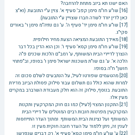
האם ישנו תא ביוב מתחת להרחבה?
[16] שו"ע חו"מ סימן קפב' סעיף א'. צוין ע"י התובעת. (וא"צ
כאן לדין יורד לשדה חברו שצויין ע"י התובעת).
[17] שו"ע חו"מ סימן יד' סעיף ה'. ע' גם נתיה"מ סימן ר' באורים
סקי"ג.
[18] מאידך התובעת המציאה הצעת מחיר חילופית.
[19] שו"ע חו"מ סימן קסא' סעיף ו'. וכן הוא הדין בכל דבר
הנצרך לדיירי הבית המשותף, ע' רמב"ם הלכות שכנים פ"ה
הלכה א'. ע' גם שו"ת משכנות ישראל סימן ו' בסופו, וב"פתחי
חושן" ח"ה בסופו.
[20] מהטעמים שפורטו לעיל, על הנתבעים לשלם סכום זה
למרות שהוא כולל גם תשלום עבור סילוק פסולת הביוב מדירת
התובעת. בנוסף, סילוק זה הוא חלק מעבודת השרברב במקרים
מעין אלו.
[21] התקנון המצוי (לעיל) כמו גם חוק המקרקעין ותקנות
המקרקעין מפרטות חובות רבים המוטלים על דיירי הבית
המשותף ועל נציגות הבית המשותף. ומתוך העדר התייחסות
לענין זה, ניתן ללמוד על העדר חובה חוקית מעין זו.
[22] ע' שו"ע חו"מ סימן קסא' סעיף א'. רק דברים שנפרשו