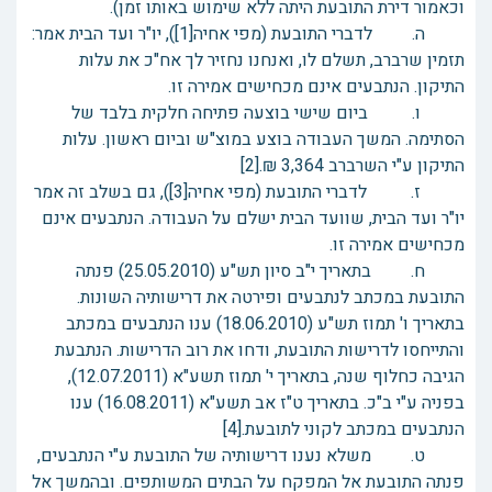
וכאמור דירת התובעת היתה ללא שימוש באותו זמן).
ה. לדברי התובעת (מפי אחיה[1]), יו"ר ועד הבית אמר:
תזמין שרברב, תשלם לו, ואנחנו נחזיר לך אח"כ את עלות
התיקון. הנתבעים אינם מכחישים אמירה זו.
ו. ביום שישי בוצעה פתיחה חלקית בלבד של
הסתימה. המשך העבודה בוצע במוצ"ש וביום ראשון. עלות
התיקון ע"י השרברב 3,364 ₪.[2]
ז. לדברי התובעת (מפי אחיה[3]), גם בשלב זה אמר
יו"ר ועד הבית, שוועד הבית ישלם על העבודה. הנתבעים אינם
מכחישים אמירה זו.
ח. בתאריך י"ב סיון תש"ע (25.05.2010) פנתה
התובעת במכתב לנתבעים ופירטה את דרישותיה השונות.
בתאריך ו' תמוז תש"ע (18.06.2010) ענו הנתבעים במכתב
והתייחסו לדרישות התובעת, ודחו את רוב הדרישות. הנתבעת
הגיבה כחלוף שנה, בתאריך י' תמוז תשע"א (12.07.2011),
בפניה ע"י ב"כ. בתאריך ט"ז אב תשע"א (16.08.2011) ענו
הנתבעים במכתב לקוני לתובעת.[4]
ט. משלא נענו דרישותיה של התובעת ע"י הנתבעים,
פנתה התובעת אל המפקח על הבתים המשותפים. ובהמשך אל