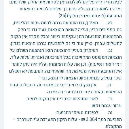
לבית הדין. היה עליהם לשלם מזמן לפחות את החלק שלדעתם
עליהם לשאת בו. משלא עשו כן, עליהם לשאת בהוצאות
הנתבעת (לפחות באופן חלקי).[25]
נא. מאידך, גם התובעת גרמה להתמשכות ההליכים,
גם בפני בית הדין, ועליה לשאת בהוצאות. נעיר גם כי חלק
מההוצאות הנתבעות הינן עקיפות ביותר ובכל מקרה אין מקום
לתשלום עבורן. נציין עוד כי גם לנתבעים נגרמו הוצאות בנדון.
נב. העיקרון בעניין ההוצאות הוא: הנתבעת תשלם על
הוצאות המשפט המחוייבות בכל הערכאות (אגרות, עלות עו"ד,
דמי דואר ונסיעות), וכן את עלות המומחה עליו היה ניתן לוותר
אילו הנתבעת היתה משלמת מה שהתחייבה. הנתבעת לא תשלם
שכר בטלה, עגמת נפש, הוצאות לדוגמא, וכד'.
נג. אין מקום לחיוב ריבית במקרה זה. התשלום עבור
ההוצאות מהווה כיסוי גם לפערי ההצמדה.
נד. לאור התנהלות הצדדים אין מקום לחיוב
עבור עגמת נפש.
נה. לסיכום סעיפי התביעה:
התביעה בסך 3,364 ₪ - עלות תיקון המערכת ע"י השרברב –
מתקבלת.