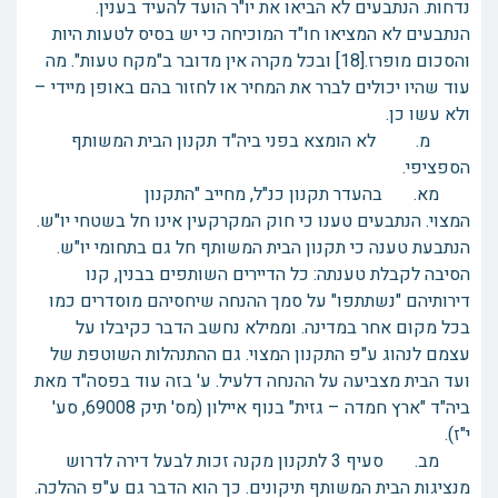
נדחות. הנתבעים לא הביאו את יו"ר הועד להעיד בענין.
הנתבעים לא המציאו חו"ד המוכיחה כי יש בסיס לטעות היות
והסכום מופרז.[18] ובכל מקרה אין מדובר ב"מקח טעות". מה
עוד שהיו יכולים לברר את המחיר או לחזור בהם באופן מיידי –
ולא עשו כן.
מ. לא הומצא בפני ביה"ד תקנון הבית המשותף
הספציפי.
מא. בהעדר תקנון כנ"ל, מחייב "התקנון
המצוי. הנתבעים טענו כי חוק המקרקעין אינו חל בשטחי יו"ש.
הנתבעת טענה כי תקנון הבית המשותף חל גם בתחומי יו"ש.
הסיבה לקבלת טענתה: כל הדיירים השותפים בבנין, קנו
דירותיהם "נשתתפו" על סמך ההנחה שיחסיהם מוסדרים כמו
בכל מקום אחר במדינה. וממילא נחשב הדבר כקיבלו על
עצמם לנהוג ע"פ התקנון המצוי. גם ההתנהלות השוטפת של
ועד הבית מצביעה על ההנחה דלעיל. ע' בזה עוד בפסה"ד מאת
ביה"ד "ארץ חמדה – גזית" בנוף איילון (מס' תיק 69008, סע'
י"ז).
מב. סעיף 3 לתקנון מקנה זכות לבעל דירה לדרוש
מנציגות הבית המשותף תיקונים. כך הוא הדבר גם ע"פ ההלכה.