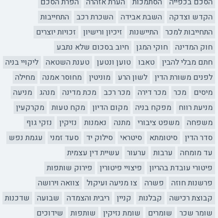
הסכם בכפייה
הסתמכות
הערת אזהרה
הפרת הסכם
הקדש וצדקה
השבת אבידה
השכרת רכב
התחייבות
התחייבות למכר
התיישנות
זיכיון ורישיון
זכויות יוצרים
חוק המדינה
חוקי המגן
חיוב בסכום שלא נתבע
חתם מבלי להבין
טאבו
טוען ונטען
טענת השטאה
ליקויי בניה
לפנים משורת הדין
לשון הרע
מוניטין
מחוסר אמנה
מחילה
מיסים
מכר
מכר דירה
מכר רכב
מכת מדינה
מנהג
מניעה
מניעת רווח
מפקח בניה
מקום הדיון
מקח טעות
מקרקעין
משפחה
משפט ציבורי
מתנה
נאמנות
נזיקין
נזקי גוף
סדר הדין
סיטומתא
סיטראי
סילוק יד
סעד זמני
עגמת נפש
עד מומחה
ערבות
ערעור
עשיית דין עצמית
פיטורי עובדת בהריון
פיצויי פיטורין
פירוק שותפות
פרשנות חוזה
פשרה
צו מניעה ועיקול
צוואה וירושה
קבוצת רכישה
קבלנות
קניין
ריבית והצמדה
שבועה
שדכנות
שומר שכר
שומרים
שומת נזיקין
שותפות
שידוכים