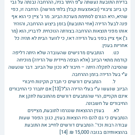
בדירת התובעת נעשתה ע"פ היתר בניה, ההרחבה נבנתה על גבי
קו ביוב ציבורי (ובאמצעות קבלן בלתי מורשה). הרחבה זו, כפי
שהיא, היא הגורם לסתימת מערכת הביוב. מר ג' ציין כי הוא אף
פנה לבעל הדירה (אחי התובעת) בזמן ביצוע ההרחבה, והזהיר
אותו מפני תוצאות ההרחבה בצורתה הנוכחית. לדבריו, הוא (מר
ג') אף ציין בפני בעל הדירה דאז, כי לוועד הבית לא תהיה כל
אחריות בענין.
כט. הנתבעים מדגישים שהעובדה שלא היתה דליפה
קודמת מתאי הביוב (אלא הצפה מיידית של הדירה) מוכיחה
שהסיבה לתקלה היתה – חיבור לא נכון של הביוב. דבר שנעשה
ע"י בעל הדירה בזמן ההרחבה.
ל. הנתבעים דורשים כי תבדק תקינות חיבורי
הביוב שנעשו ע"י בעלי הדירה הנ"ל.[13] אם יתברר כי החיבורים
אינם תקניים, הרי שהנתבעים דורשים מהתובעת לתקן את
החיבורים על חשבונה.
לא. בענין ההוצאות שנגרמו לתובעת, מציינים
הנתבעים כי גם להם היו הוצאות בענין, כגון: הפסד שעות
עבודה רבות וכד'. הנתבעים דורשים לחייב את התובעת
בהוצאותיהם בגובה 15,000 ₪. [14]