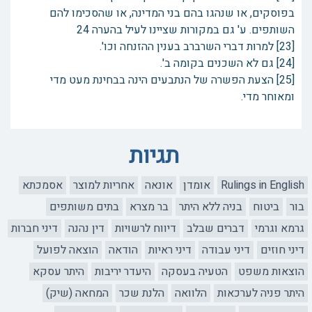
בפוסקים, או שנהגו בהם בני המדינה, או שהסכימו להם
השותפים. ע' גם במקורות שציינו לעיל בהערה 24
[23] למרות דברי השרברב בענין ההזנחה וכו'.
[24] גם לא השכנים בקומה ב'.
[25] הצעת הפשרה של הנתבעים הינה בבחינת מעט מדי
ומאוחר מדי.
תגיות
Rulings in English
אומדן
אונאה
אחריות למוצר
אסמכתא
בור
ביטוח
בניה ללא היתר
בר מצרא
בתים משותפים
גרמא וגרמי
דברים שבלב
דיווח לרשויות
דין נהנה
דיני חברות
דיני חוזים
דיני עבודה
דיני ראיות
הודאה
הוצאה לפועל
הוצאות משפט
הטעיה בעסקה
היעדר יריבות
היתר עסקא
היתר פניה לערכאות
הלוואה
הלנת שכר
המחאה (שיק)