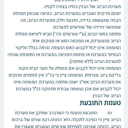
מערכת הביוב של הבנין בנויה בצורה לקויה.
ישנם סדקים ושברים במערכת הביוב. כנראה שבזמן תוספת
הבניה שנעשתה בדירה, נפגעה חלק ממערכת הביוב, מה
שאפשר חדירה של שורשים למערכת.
סתימה בתאי הביוב (ע"י שורשים וכד') תביא ליציאת פסולת
הביוב מהמערכת, או ממכסה התא או ממקום אחר.
המומחה אינו יכול לקבוע האם ההצפה נגרמה בגלל הליקוי
הבסיסי במערכת או מחמת הפגיעה במערכת או התוספת שגויה
למערכת הביוב (ללא סתימה).
המומחה אינו יכול לקבוע אם מוטלת על וועד הבית חובת
בדיקת ביוב שגרתית. המומחה ציין כי בד"כ אין פותחים ומנקים
את מערכת הביוב אא"כ ישנה סתימה במערכת. המומחה אינו
יכול לקבוע אם אכן נעשתה עבודת תחזוקה כנ"ל במערכת
הביוב של הבנין.
טענות התובעת
טו. התובעת טוענת כי השרברב שתיקן את מערכת
הביוב ציין כי הסיבה לתקלה היא: הזנחה רבת שנים של ברכות
הביוב, הזנחה שגרמה לצמיחת שורשים ועשבים שעצרו את