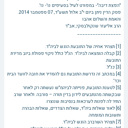
"הפצת דיבה"- במפורט לעיל בסעיפים נו'- נז'.
פסק הדין ניתן ביום י"ב אלול תשע"ד, ‏07 ספטמבר 2014.
והאמת והשלום אהבו
הרב אליעזר שנקולבסקי, אב"ד
_________________
[1] תצהיר אחיה של התובעת הוגש לביה"ד.
[2] קבלה הומצאה לביה"ד. הנ"ל כולל ניקוי פסולת ביוב מדירת
התובעת.
[3] כנ"ל.
[4] במכתב זה נדרשת התובעת גם להסדיר את חובה לוועד הבית
וכד'.
[5] לטענת התובעת, פנייתה לביהמ"ש נעשתה רק לאחר
שבקשתה מהנתבעים לידון בדין תורה – סורבה. ולאחר שרב
התיר לה לפנות לערכאות בנסיבות שנוצרו.
[6] לאור שאלות ביה"ד, שאלות הצדדים, שאלות הבהרה
ותשובות המומחה.
[7] תצהיר השרברב הוגש לביה"ד.