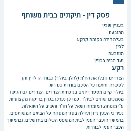
פסק דין - תיקונים בבית משותף
בעניין שבין
התובעת
בעלת דירה בקומת קרקע
לבין
הנתבעת
ועד הבית בבניין
רקע
הצדדים קבלו את הח"מ (להלן: ביה"ד) כבורר הן לדין והן
לפשרה, וחתמו על הסכם בוררות כנדרש.
ביה"ד קיים מספר דיונים בנוכחות הצדדים. הצדדים גם הגישו
מסמכים שונים לביה"ד. כמו כן נערכו בנדון בדיקות מקצועיות
ע"י מומחה, המומחה נשאל על חו"ד והשיב על השאלות.
נעיר כי הענין נדון תחילה בפני המפקח על הבתים המשותפים.
בהמשך הועבר הענין לבית המשפט השלום בירושלים. ובהמשך
העבר הענין לבוררות.