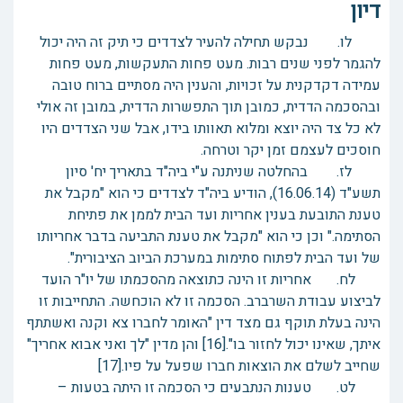
דיון
לו. נבקש תחילה להעיר לצדדים כי תיק זה היה יכול
להגמר לפני שנים רבות. מעט פחות התעקשות, מעט פחות
עמידה דקדקנית על זכויות, והענין היה מסתיים ברוח טובה
ובהסכמה הדדית, כמובן תוך התפשרות הדדית, במובן זה אולי
לא כל צד היה יוצא ומלוא תאוותו בידו, אבל שני הצדדים היו
חוסכים לעצמם זמן יקר וטרחה.
לז. בהחלטה שניתנה ע"י ביה"ד בתאריך יח' סיון
תשע"ד (16.06.14), הודיע ביה"ד לצדדים כי הוא "מקבל את
טענת התובעת בענין אחריות ועד הבית לממן את פתיחת
הסתימה." וכן כי הוא "מקבל את טענת התביעה בדבר אחריותו
של ועד הבית לפתוח סתימות במערכת הביוב הציבורית".
לח. אחריות זו הינה כתוצאה מהסכמתו של יו"ר הועד
לביצוע עבודת השרברב. הסכמה זו לא הוכחשה. התחייבות זו
הינה בעלת תוקף גם מצד דין "האומר לחברו צא וקנה ואשתתף
איתך, שאינו יכול לחזור בו".[16] והן מדין "לך ואני אבוא אחריך"
שחייב לשלם את הוצאות חברו שפעל על פיו.[17]
לט. טענות הנתבעים כי הסכמה זו היתה בטעות –