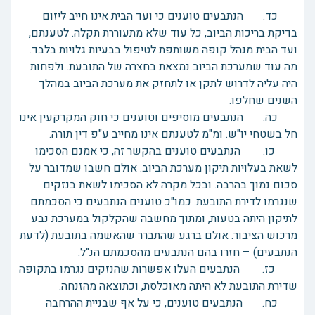
כד. הנתבעים טוענים כי ועד הבית אינו חייב ליזום
בדיקת בריכות הביוב, כל עוד שלא מתעוררת תקלה. לטענתם,
ועד הבית מנהל קופה משותפת לטיפול בבעיות גלויות בלבד.
מה עוד שמערכת הביוב נמצאת בחצרה של התובעת. ולפחות
היה עליה לדרוש לתקן או לתחזק את מערכת הביוב במהלך
השנים שחלפו.
כה. הנתבעים מוסיפים וטוענים כי חוק המקרקעין אינו
חל בשטחי יו"ש. ומ"מ לטענתם אינו מחייב ע"פ דין תורה.
כו. הנתבעים טוענים בהקשר זה, כי אמנם הסכימו
לשאת בעלויות תיקון מערכת הביוב. אולם חשבו שמדובר על
סכום נמוך בהרבה. ובכל מקרה לא הסכימו לשאת בנזקים
שנגרמו לדירת התובעת. כמו"כ טוענים הנתבעים כי הסכמתם
לתיקון היתה בטעות, ומתוך מחשבה שהקלקול במערכת נבע
מרכוש הציבור. אולם ברגע שהתברר שהאשמה בתובעת (לדעת
הנתבעים) – חזרו בהם הנתבעים מהסכמתם הנ"ל.
כז. הנתבעים העלו אפשרות שהנזקים נגרמו בתקופה
שדירת התובעת לא היתה מאוכלסת, וכתוצאה מהזנחה.
כח. הנתבעים טוענים, כי על אף שבניית ההרחבה