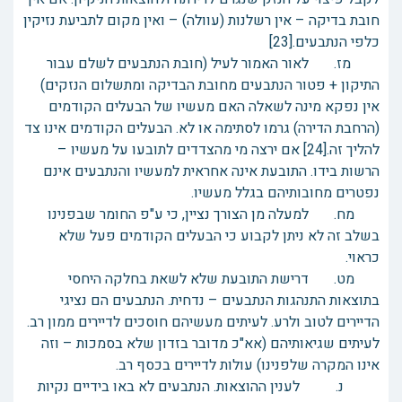
חובת בדיקה – אין רשלנות (עוולה) – ואין מקום לתביעת נזיקין
כלפי הנתבעים.[23]
מז. לאור האמור לעיל (חובת הנתבעים לשלם עבור
התיקון + פטור הנתבעים מחובת הבדיקה ומתשלום הנזקים)
אין נפקא מינה לשאלה האם מעשיו של הבעלים הקודמים
(הרחבת הדירה) גרמו לסתימה או לא. הבעלים הקודמים אינו צד
להליך זה.[24] אם ירצה מי מהצדדים לתובעו על מעשיו –
הרשות בידו. התובעת אינה אחראית למעשיו והנתבעים אינם
נפטרים מחובותיהם בגלל מעשיו.
מח. למעלה מן הצורך נציין, כי ע"פ החומר שבפנינו
בשלב זה לא ניתן לקבוע כי הבעלים הקודמים פעל שלא
כראוי.
מט. דרישת התובעת שלא לשאת בחלקה היחסי
בתוצאות התנהגות הנתבעים – נדחית. הנתבעים הם נציגי
הדיירים לטוב ולרע. לעיתים מעשיהם חוסכים לדיירים ממון רב.
לעיתים שגיאותיהם (אא"כ מדובר בזדון שלא בסמכות – וזה
אינו המקרה שלפנינו) עולות לדיירים בכסף רב.
נ. לענין ההוצאות. הנתבעים לא באו בידיים נקיות