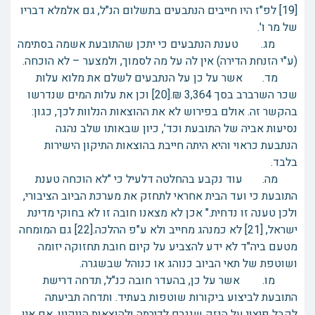
[19] לפ"ז היו חייבים הנתבעים בתשלום הנ"ל, גם אלמלא דבריו
של מר ו'.
מג. טענת הנתבעים כי יתכן שהתובעת אשמה בסתימה
(ע"י הזנחת הדירה) אין לה על מה לסמוך, ולמצער – לא הוכחה.
מד. אשר על כן על הנתבעים לשלם את מלוא עלות
שכר השרברב בסך 3,364 ₪.[20] וכן את עלות המים שנדרשו
בהקשר זה. אולם בפירוש לא את ההוצאות הנלוות לכך, כגון:
נסיעות אביה של התובעת וכד', כיון שבאותו שלב נהגה
הנתבעת כראוי והיא היתה חייבת בהוצאות התיקון הישירות
בלבד.
מה. עוד נקבע בהחלטה דלעיל כי "לא הוכחה טענת
התובעת כי ועד הבית אחראי לתחזק את מערכת הביוב הציבורי,
ולכן טענה זו נדחית." אכן לא מצאנו חובה זו לא בחוקי מדינת
ישראל, [21] לא כמנהג מחייב ולא ע"פ ההלכה.[22] גם המומחה
מטעם ביה"ד לא ידע להצביע על קיום חובת תחזוקה יזומה
ושוטפת של תאי הביוב כנוהג או כנוהל שבשגרה.
מו. אשר על כן, בהעדר חובה כנ"ל, תדחה דרישת
התובעת לביצוע ביקורות שוטפות בעתיד. ותדחה תביעתה
לקבל פיצוי על הנזק שנגרם לדירתה ולהוצאות הניקיון. אם אין