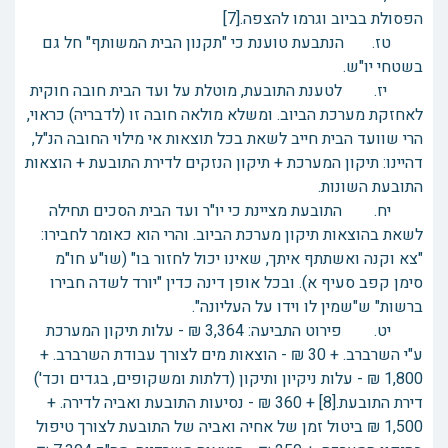
הפסולת בביוב וגרמו להצפה.[7]
טז. הנתבעת טוענת כי "תקנון הבית המשותף" חל גם
בשטחי יו"ש.
יז. לטענת התובעת, מוטלת על ועד הבית חובה חוקית
לאחזקת מערכת הביוב. ומשלא מולאה חובה זו (לדבריה) כראוי,
הרי שוועד הבית חייב לשאת בכל תוצאות אי מילוי החובה הנ"ל,
דהיינו: תיקון המערכת + תיקון הנזקים לדירת התובעת + הוצאות
התובעת השונות.
יח. התובעת מציינת כי יו"ר ועד הבית הסכים תחילה
לשאת בהוצאות תיקון מערכת הביוב. והרי הוא כאומר לחבירו:
"צא וקנה ואשתתף איתך, שאינו יכול לחזור בו" (שו"ע חו"מ
סימן קפב סעיף א). ובכל אופן דינה כדין "יורד לשדה חבירו
ברשות" ש"שמין לו וידו על העליונה".
יט. פירוט התביעה: 3,364 ₪ - עלות תיקון המערכת
ע"י השרברב. + 30 ₪ - הוצאות מים לצורך עבודת השרברב. +
1,800 ₪ - עלות ניקיון ותיקון (דלתות ומשקופים, בגדים וכד')
דירת התובעת.[8] + 360 ₪ - נסיעות התובעת ואביה לדירה. +
1,500 ₪ ביטול זמן של אחיה ואביה של התובעת לצורך טיפול